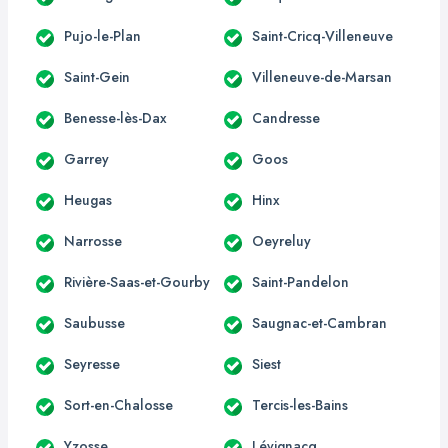
Pujo-le-Plan
Saint-Cricq-Villeneuve
Saint-Gein
Villeneuve-de-Marsan
Benesse-lès-Dax
Candresse
Garrey
Goos
Heugas
Hinx
Narrosse
Oeyreluy
Rivière-Saas-et-Gourby
Saint-Pandelon
Saubusse
Saugnac-et-Cambran
Seyresse
Siest
Sort-en-Chalosse
Tercis-les-Bains
Yzosse
Lévignacq