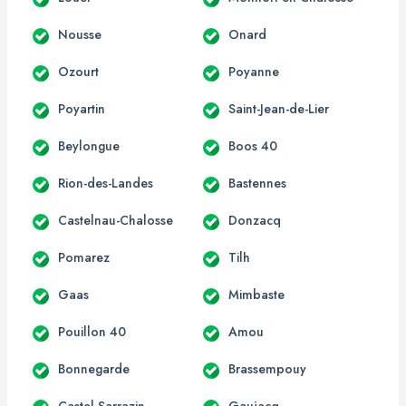
Nousse
Onard
Ozourt
Poyanne
Poyartin
Saint-Jean-de-Lier
Beylongue
Boos 40
Rion-des-Landes
Bastennes
Castelnau-Chalosse
Donzacq
Pomarez
Tilh
Gaas
Mimbaste
Pouillon 40
Amou
Bonnegarde
Brassempouy
Castel-Sarrazin
Gaujacq