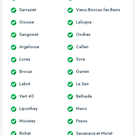
Sarraziet
Vieux-Boucau-les-Bains
Gousse
Laluque
Sanguinet
Ondres
Argelouse
Callen
Luxey
Sore
Brocas
Garein
Labrit
Le Sen
Vert 40
Belhade
Liposthey
Mano
Moustey
Pissos
Richet
Saugnacq-et-Muret