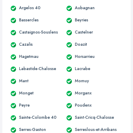
Argelos 40
Aubagnan
Bassercles
Beyries
Castaignos-Souslens
Castelner
Cazalis
Doazit
Hagetmau
Horsarrieu
Labastide-Chalosse
Lacrabe
Mant
Momuy
Monget
Morganx
Peyre
Poudenx
Sainte-Colombe 40
Saint-Cricq-Chalosse
Serres-Gaston
Serreslous-et-Arribans