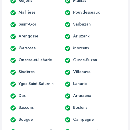
Retjons
Maillas
Maillères
Pouydesseaux
Saint-Gor
Sarbazan
Arengosse
Arjuzanx
Garrosse
Morcenx
Onesse-et-Laharie
Ousse-Suzan
Sindères
Villenave
Ygos-Saint-Saturnin
Laharie
Dax
Artassenx
Bascons
Bostens
Bougue
Campagne