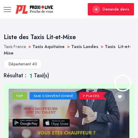
Demande devis
Liste des Taxis Lit-et-Mixe
Taxis France
>
Taxis Aquitaine
>
Taxis Landes
>
Taxis Lit-et-
Mixe
Département 40
Résultat :
Taxi(s)
1
TOP
TAXI CONVENTIONNÉ
7 PLACES