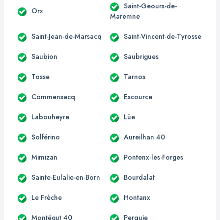
Saint-Geours-de-
Orx
Maremne
Saint-Jean-de-Marsacq
Saint-Vincent-de-Tyrosse
Saubion
Saubrigues
Tosse
Tarnos
Commensacq
Escource
Labouheyre
Lüe
Solférino
Aureilhan 40
Mimizan
Pontenx-les-Forges
Sainte-Eulalie-en-Born
Bourdalat
Le Frèche
Hontanx
Montégut 40
Perquie