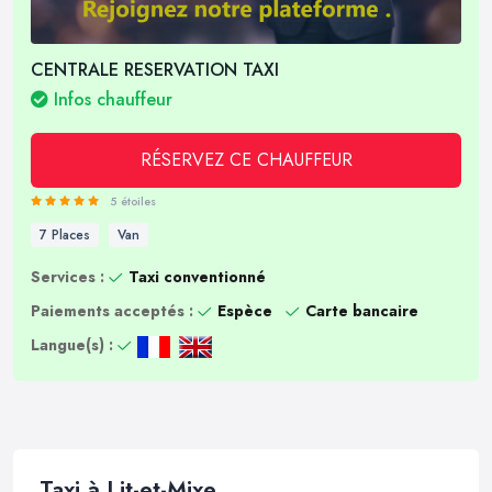
CENTRALE RESERVATION TAXI
Infos chauffeur
RÉSERVEZ CE CHAUFFEUR
5 étoiles
7 Places
Van
Services :
Taxi conventionné
Paiements acceptés :
Espèce
Carte bancaire
Langue(s) :
Taxi à Lit-et-Mixe