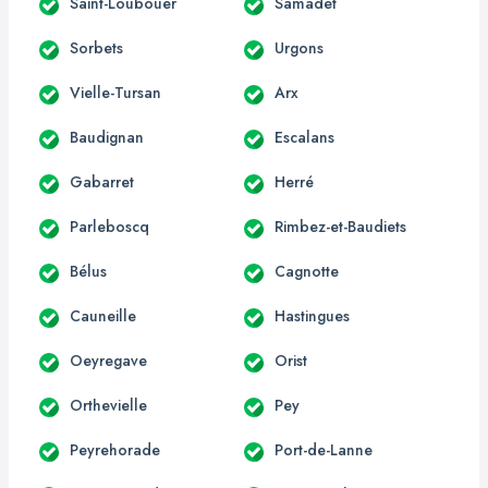
Saint-Loubouer
Samadet
Sorbets
Urgons
Vielle-Tursan
Arx
Baudignan
Escalans
Gabarret
Herré
Parleboscq
Rimbez-et-Baudiets
Bélus
Cagnotte
Cauneille
Hastingues
Oeyregave
Orist
Orthevielle
Pey
Peyrehorade
Port-de-Lanne