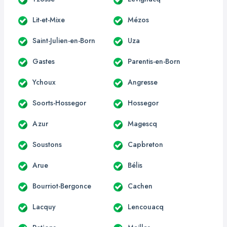
Lit-et-Mixe
Mézos
Saint-Julien-en-Born
Uza
Gastes
Parentis-en-Born
Ychoux
Angresse
Soorts-Hossegor
Hossegor
Azur
Magescq
Soustons
Capbreton
Arue
Bélis
Bourriot-Bergonce
Cachen
Lacquy
Lencouacq