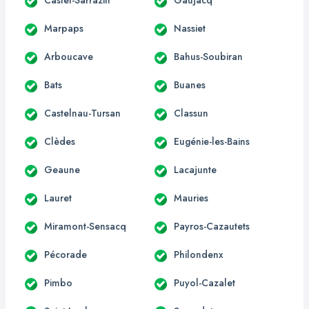
Marpaps
Nassiet
Arboucave
Bahus-Soubiran
Bats
Buanes
Castelnau-Tursan
Classun
Clèdes
Eugénie-les-Bains
Geaune
Lacajunte
Lauret
Mauries
Miramont-Sensacq
Payros-Cazautets
Pécorade
Philondenx
Pimbo
Puyol-Cazalet