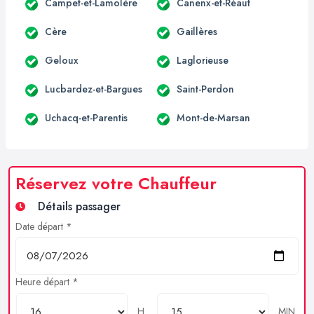
Campet-et-Lamolère
Canenx-et-Réaut
Cère
Gaillères
Geloux
Laglorieuse
Lucbardez-et-Bargues
Saint-Perdon
Uchacq-et-Parentis
Mont-de-Marsan
Réservez votre Chauffeur
Détails passager
Date départ *
Heure départ *
H
MIN