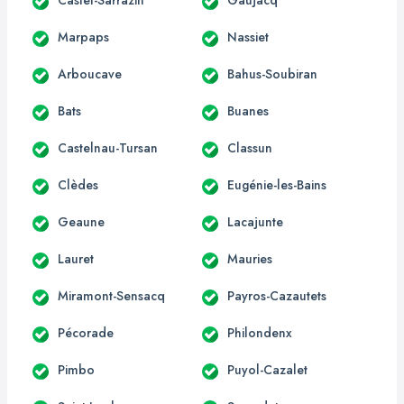
Marpaps
Nassiet
Arboucave
Bahus-Soubiran
Bats
Buanes
Castelnau-Tursan
Classun
Clèdes
Eugénie-les-Bains
Geaune
Lacajunte
Lauret
Mauries
Miramont-Sensacq
Payros-Cazautets
Pécorade
Philondenx
Pimbo
Puyol-Cazalet