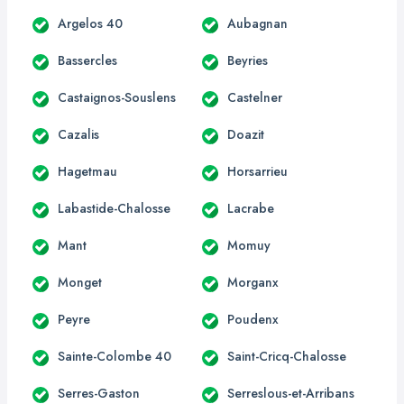
Argelos 40
Aubagnan
Bassercles
Beyries
Castaignos-Souslens
Castelner
Cazalis
Doazit
Hagetmau
Horsarrieu
Labastide-Chalosse
Lacrabe
Mant
Momuy
Monget
Morganx
Peyre
Poudenx
Sainte-Colombe 40
Saint-Cricq-Chalosse
Serres-Gaston
Serreslous-et-Arribans