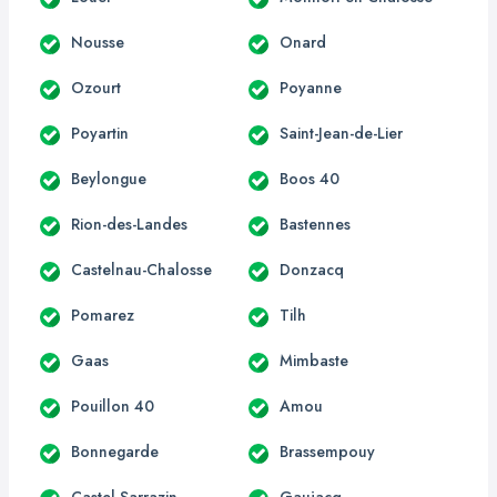
Nousse
Onard
Ozourt
Poyanne
Poyartin
Saint-Jean-de-Lier
Beylongue
Boos 40
Rion-des-Landes
Bastennes
Castelnau-Chalosse
Donzacq
Pomarez
Tilh
Gaas
Mimbaste
Pouillon 40
Amou
Bonnegarde
Brassempouy
Castel-Sarrazin
Gaujacq