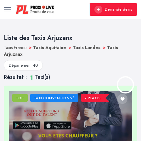
Demande devis
Liste des Taxis Arjuzanx
Taxis France
>
Taxis Aquitaine
>
Taxis Landes
>
Taxis
Arjuzanx
Département 40
Résultat :
Taxi(s)
1
TOP
TAXI CONVENTIONNÉ
7 PLACES