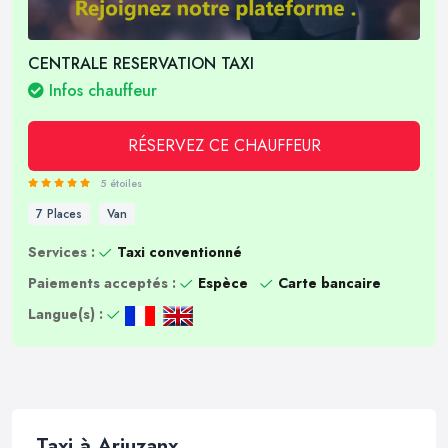
CENTRALE RESERVATION TAXI
Infos chauffeur
RÉSERVEZ CE CHAUFFEUR
5 étoiles
7 Places
Van
Services :
Taxi conventionné
Paiements acceptés :
Espèce
Carte bancaire
Langue(s) :
Taxi à Arjuzanx