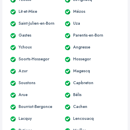
Lit-et-Mixe
Mézos
Saint-Julien-en-Born
Uza
Gastes
Parentis-en-Born
Ychoux
Angresse
Soorts-Hossegor
Hossegor
Azur
Magescq
Soustons
Capbreton
Arue
Bélis
Bourriot-Bergonce
Cachen
Lacquy
Lencouacq