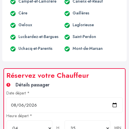
Campet-et-Lamolère
Canenx-et-Réaut
Cère
Gaillères
Geloux
Laglorieuse
Lucbardez-et-Bargues
Saint-Perdon
Uchacq-et-Parentis
Mont-de-Marsan
Réservez votre Chauffeur
Détails passager
Date départ *
Heure départ *
H
MIN