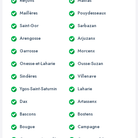
Retjons
Maillas
Maillères
Pouydesseaux
Saint-Gor
Sarbazan
Arengosse
Arjuzanx
Garrosse
Morcenx
Onesse-et-Laharie
Ousse-Suzan
Sindères
Villenave
Ygos-Saint-Saturnin
Laharie
Dax
Artassenx
Bascons
Bostens
Bougue
Campagne