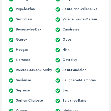
Pujo-le-Plan
Saint-Cricq-Villeneuve
Saint-Gein
Villeneuve-de-Marsan
Benesse-lès-Dax
Candresse
Garrey
Goos
Heugas
Hinx
Narrosse
Oeyreluy
Rivière-Saas-et-Gourby
Saint-Pandelon
Saubusse
Saugnac-et-Cambran
Seyresse
Siest
Sort-en-Chalosse
Tercis-les-Bains
Yzosse
Lévignacq