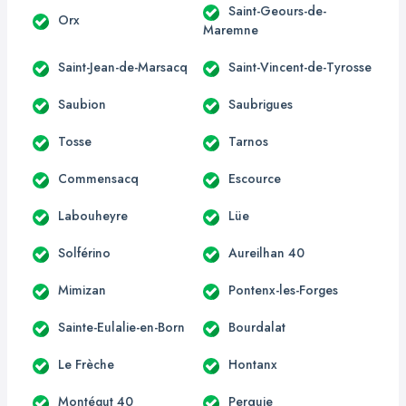
Saint-Geours-de-
Orx
Maremne
Saint-Jean-de-Marsacq
Saint-Vincent-de-Tyrosse
Saubion
Saubrigues
Tosse
Tarnos
Commensacq
Escource
Labouheyre
Lüe
Solférino
Aureilhan 40
Mimizan
Pontenx-les-Forges
Sainte-Eulalie-en-Born
Bourdalat
Le Frèche
Hontanx
Montégut 40
Perquie