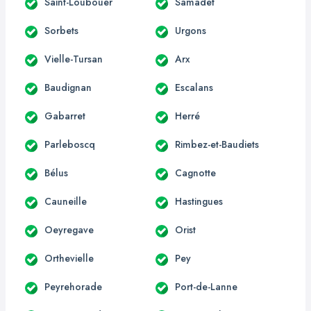
Saint-Loubouer
Samadet
Sorbets
Urgons
Vielle-Tursan
Arx
Baudignan
Escalans
Gabarret
Herré
Parleboscq
Rimbez-et-Baudiets
Bélus
Cagnotte
Cauneille
Hastingues
Oeyregave
Orist
Orthevielle
Pey
Peyrehorade
Port-de-Lanne