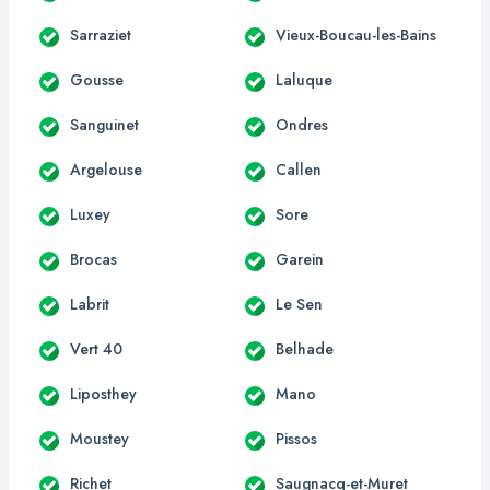
Sarraziet
Vieux-Boucau-les-Bains
Gousse
Laluque
Sanguinet
Ondres
Argelouse
Callen
Luxey
Sore
Brocas
Garein
Labrit
Le Sen
Vert 40
Belhade
Liposthey
Mano
Moustey
Pissos
Richet
Saugnacq-et-Muret