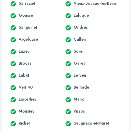
Sarraziet
Vieux-Boucau-les-Bains
Gousse
Laluque
Sanguinet
Ondres
Argelouse
Callen
Luxey
Sore
Brocas
Garein
Labrit
Le Sen
Vert 40
Belhade
Liposthey
Mano
Moustey
Pissos
Richet
Saugnacq-et-Muret