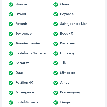
Nousse
Onard
Ozourt
Poyanne
Poyartin
Saint-Jean-de-Lier
Beylongue
Boos 40
Rion-des-Landes
Bastennes
Castelnau-Chalosse
Donzacq
Pomarez
Tilh
Gaas
Mimbaste
Pouillon 40
Amou
Bonnegarde
Brassempouy
Castel-Sarrazin
Gaujacq