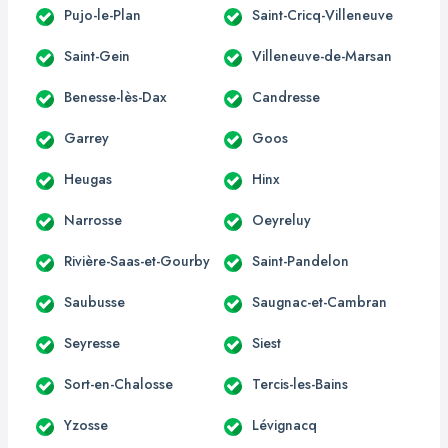
Pujo-le-Plan
Saint-Cricq-Villeneuve
Saint-Gein
Villeneuve-de-Marsan
Benesse-lès-Dax
Candresse
Garrey
Goos
Heugas
Hinx
Narrosse
Oeyreluy
Rivière-Saas-et-Gourby
Saint-Pandelon
Saubusse
Saugnac-et-Cambran
Seyresse
Siest
Sort-en-Chalosse
Tercis-les-Bains
Yzosse
Lévignacq