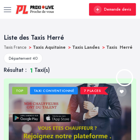
Demande devis
Liste des Taxis Herré
Taxis France
>
Taxis Aquitaine
>
Taxis Landes
>
Taxis Herré
Département 40
Résultat :
Taxi(s)
1
TOP
TAXI CONVENTIONNÉ
7 PLACES