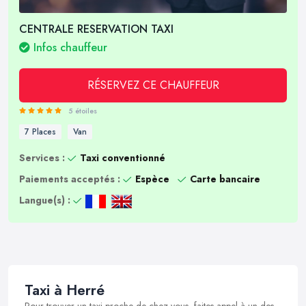
CENTRALE RESERVATION TAXI
Infos chauffeur
RÉSERVEZ CE CHAUFFEUR
5 étoiles
7 Places
Van
Services :
Taxi conventionné
Paiements acceptés :
Espèce
Carte bancaire
Langue(s) :
Taxi à Herré
Pour trouver un taxi proche de chez vous, faites appel à un des