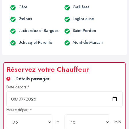
Cère
Gaillères
Geloux
Laglorieuse
Lucbardez-et-Bargues
Saint-Perdon
Uchacq-et-Parentis
Mont-de-Marsan
Réservez votre Chauffeur
Détails passager
Date départ *
Heure départ *
H
MIN