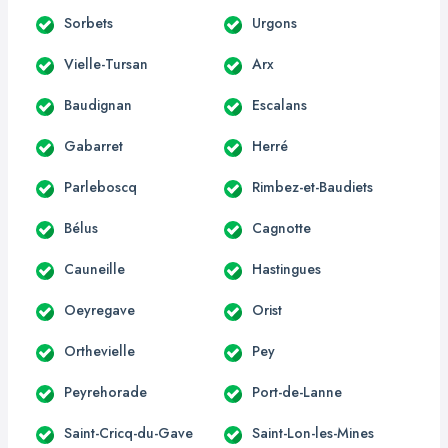
Sorbets
Urgons
Vielle-Tursan
Arx
Baudignan
Escalans
Gabarret
Herré
Parleboscq
Rimbez-et-Baudiets
Bélus
Cagnotte
Cauneille
Hastingues
Oeyregave
Orist
Orthevielle
Pey
Peyrehorade
Port-de-Lanne
Saint-Cricq-du-Gave
Saint-Lon-les-Mines