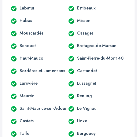
Labatut
Estibeaux
Habas
Misson
Mouscardès
Ossages
Benquet
Bretagne-de-Marsan
Haut-Mauco
Saint-Pierre-du-Mont 40
Bordères-et-Lamensans
Castandet
Larrivière
Lussagnet
Maurrin
Renung
Saint-Maurice-sur-Adour
Le Vignau
Castets
Linxe
Taller
Bergouey