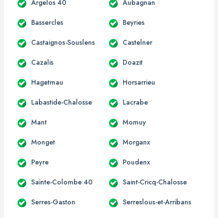
Argelos 40
Aubagnan
Bassercles
Beyries
Castaignos-Souslens
Castelner
Cazalis
Doazit
Hagetmau
Horsarrieu
Labastide-Chalosse
Lacrabe
Mant
Momuy
Monget
Morganx
Peyre
Poudenx
Sainte-Colombe 40
Saint-Cricq-Chalosse
Serres-Gaston
Serreslous-et-Arribans