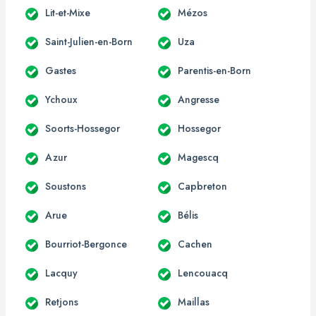
Lit-et-Mixe
Mézos
Saint-Julien-en-Born
Uza
Gastes
Parentis-en-Born
Ychoux
Angresse
Soorts-Hossegor
Hossegor
Azur
Magescq
Soustons
Capbreton
Arue
Bélis
Bourriot-Bergonce
Cachen
Lacquy
Lencouacq
Retjons
Maillas