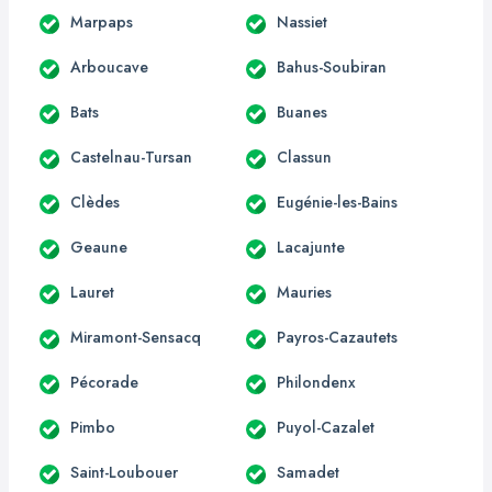
Marpaps
Nassiet
Arboucave
Bahus-Soubiran
Bats
Buanes
Castelnau-Tursan
Classun
Clèdes
Eugénie-les-Bains
Geaune
Lacajunte
Lauret
Mauries
Miramont-Sensacq
Payros-Cazautets
Pécorade
Philondenx
Pimbo
Puyol-Cazalet
Saint-Loubouer
Samadet