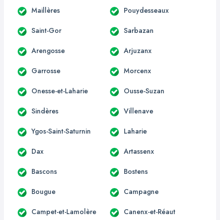
Maillères
Pouydesseaux
Saint-Gor
Sarbazan
Arengosse
Arjuzanx
Garrosse
Morcenx
Onesse-et-Laharie
Ousse-Suzan
Sindères
Villenave
Ygos-Saint-Saturnin
Laharie
Dax
Artassenx
Bascons
Bostens
Bougue
Campagne
Campet-et-Lamolère
Canenx-et-Réaut