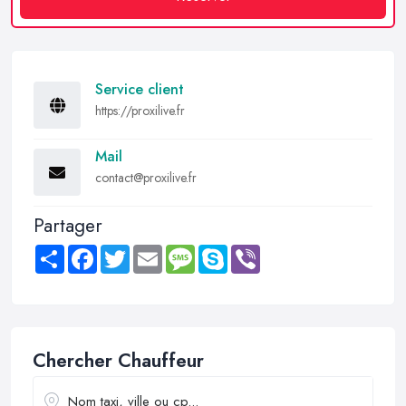
Service client
https://proxilive.fr
Mail
contact@proxilive.fr
Partager
Share
Facebook
Twitter
Email
Message
Skype
Viber
Chercher Chauffeur