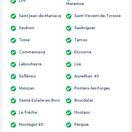
Orx
Maremne
Saint-Jean-de-Marsacq
Saint-Vincent-de-Tyrosse
Saubion
Saubrigues
Tosse
Tarnos
Commensacq
Escource
Labouheyre
Lüe
Solférino
Aureilhan 40
Mimizan
Pontenx-les-Forges
Sainte-Eulalie-en-Born
Bourdalat
Le Frèche
Hontanx
Montégut 40
Perquie