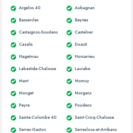
Argelos 40
Aubagnan
Bassercles
Beyries
Castaignos-Souslens
Castelner
Cazalis
Doazit
Hagetmau
Horsarrieu
Labastide-Chalosse
Lacrabe
Mant
Momuy
Monget
Morganx
Peyre
Poudenx
Sainte-Colombe 40
Saint-Cricq-Chalosse
Serres-Gaston
Serreslous-et-Arribans