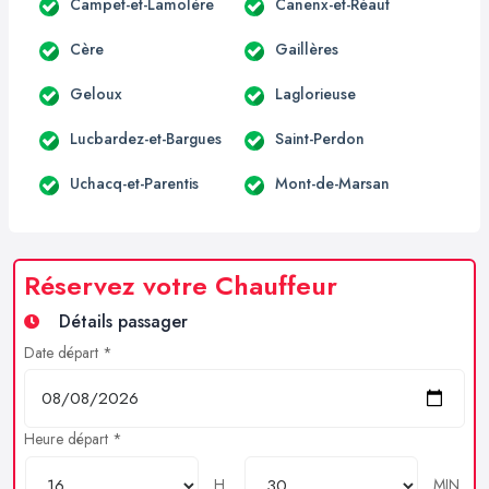
Campet-et-Lamolère
Canenx-et-Réaut
Cère
Gaillères
Geloux
Laglorieuse
Lucbardez-et-Bargues
Saint-Perdon
Uchacq-et-Parentis
Mont-de-Marsan
Réservez votre Chauffeur
Détails passager
Date départ *
Heure départ *
H
MIN