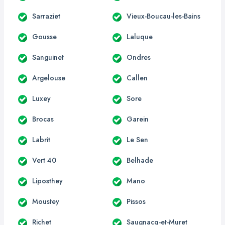
Sarraziet
Vieux-Boucau-les-Bains
Gousse
Laluque
Sanguinet
Ondres
Argelouse
Callen
Luxey
Sore
Brocas
Garein
Labrit
Le Sen
Vert 40
Belhade
Liposthey
Mano
Moustey
Pissos
Richet
Saugnacq-et-Muret