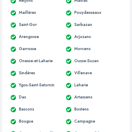
Retjons
Maillas
Maillères
Pouydesseaux
Saint-Gor
Sarbazan
Arengosse
Arjuzanx
Garrosse
Morcenx
Onesse-et-Laharie
Ousse-Suzan
Sindères
Villenave
Ygos-Saint-Saturnin
Laharie
Dax
Artassenx
Bascons
Bostens
Bougue
Campagne