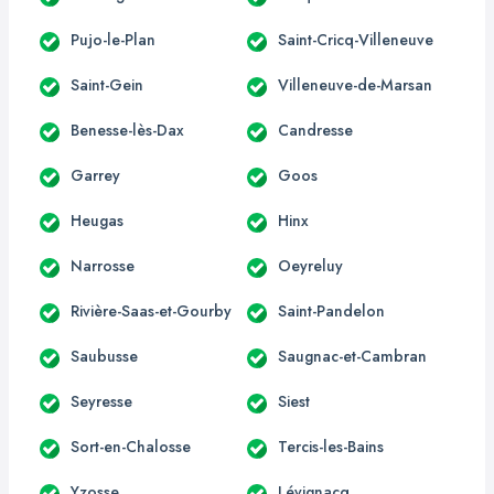
Pujo-le-Plan
Saint-Cricq-Villeneuve
Saint-Gein
Villeneuve-de-Marsan
Benesse-lès-Dax
Candresse
Garrey
Goos
Heugas
Hinx
Narrosse
Oeyreluy
Rivière-Saas-et-Gourby
Saint-Pandelon
Saubusse
Saugnac-et-Cambran
Seyresse
Siest
Sort-en-Chalosse
Tercis-les-Bains
Yzosse
Lévignacq