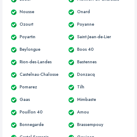
Nousse
Onard
Ozourt
Poyanne
Poyartin
Saint-Jean-de-Lier
Beylongue
Boos 40
Rion-des-Landes
Bastennes
Castelnau-Chalosse
Donzacq
Pomarez
Tilh
Gaas
Mimbaste
Pouillon 40
Amou
Bonnegarde
Brassempouy
Castel-Sarrazin
Gaujacq