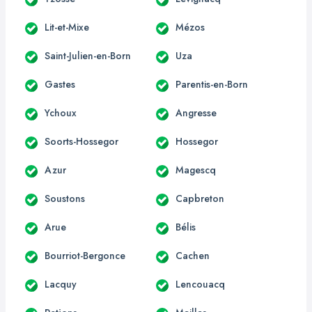
Lit-et-Mixe
Mézos
Saint-Julien-en-Born
Uza
Gastes
Parentis-en-Born
Ychoux
Angresse
Soorts-Hossegor
Hossegor
Azur
Magescq
Soustons
Capbreton
Arue
Bélis
Bourriot-Bergonce
Cachen
Lacquy
Lencouacq