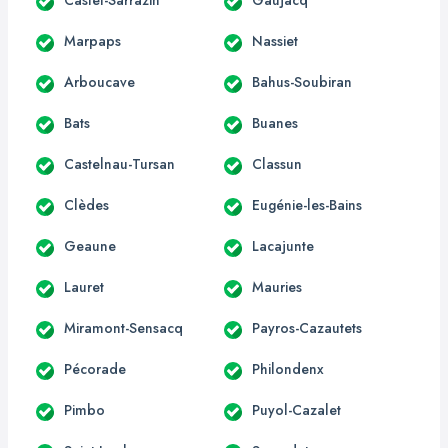
Marpaps
Nassiet
Arboucave
Bahus-Soubiran
Bats
Buanes
Castelnau-Tursan
Classun
Clèdes
Eugénie-les-Bains
Geaune
Lacajunte
Lauret
Mauries
Miramont-Sensacq
Payros-Cazautets
Pécorade
Philondenx
Pimbo
Puyol-Cazalet