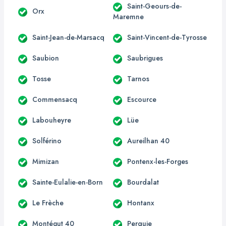
Saint-Geours-de-
Orx
Maremne
Saint-Jean-de-Marsacq
Saint-Vincent-de-Tyrosse
Saubion
Saubrigues
Tosse
Tarnos
Commensacq
Escource
Labouheyre
Lüe
Solférino
Aureilhan 40
Mimizan
Pontenx-les-Forges
Sainte-Eulalie-en-Born
Bourdalat
Le Frèche
Hontanx
Montégut 40
Perquie