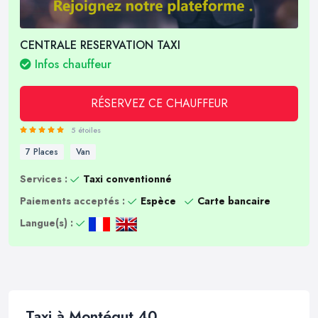
CENTRALE RESERVATION TAXI
Infos chauffeur
RÉSERVEZ CE CHAUFFEUR
5 étoiles
7 Places
Van
Services :
Taxi conventionné
Paiements acceptés :
Espèce
Carte bancaire
Langue(s) :
Taxi à Montégut 40