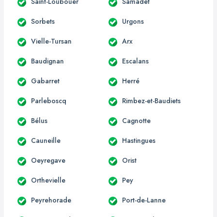
Saint-Loubouer
Samadet
Sorbets
Urgons
Vielle-Tursan
Arx
Baudignan
Escalans
Gabarret
Herré
Parleboscq
Rimbez-et-Baudiets
Bélus
Cagnotte
Cauneille
Hastingues
Oeyregave
Orist
Orthevielle
Pey
Peyrehorade
Port-de-Lanne