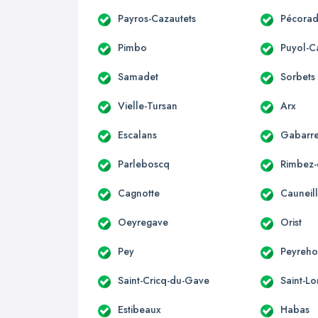
Payros-Cazautets
Pécora
Pimbo
Puyol-C
Samadet
Sorbets
Vielle-Tursan
Arx
Escalans
Gabarre
Parleboscq
Rimbez-
Cagnotte
Cauneil
Oeyregave
Orist
Pey
Peyreh
Saint-Cricq-du-Gave
Saint-Lo
Estibeaux
Habas