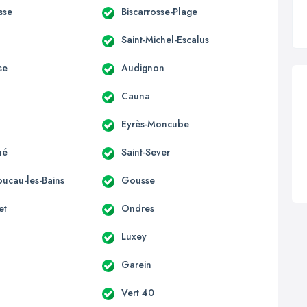
sse
Biscarrosse-Plage
Saint-Michel-Escalus
se
Audignon
Cauna
Eyrès-Moncube
ué
Saint-Sever
oucau-les-Bains
Gousse
et
Ondres
Luxey
Garein
Vert 40