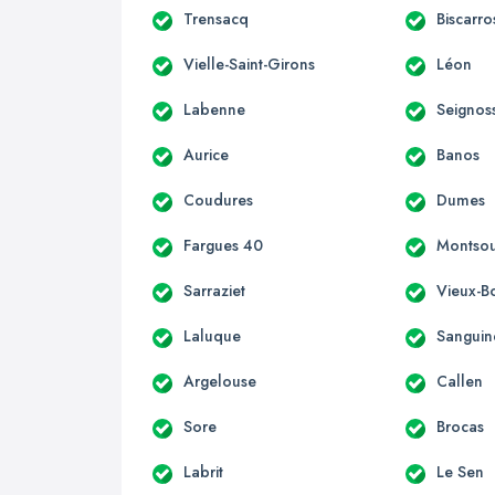
Trensacq
Biscarro
Vielle-Saint-Girons
Léon
Labenne
Seignos
Aurice
Banos
Coudures
Dumes
Fargues 40
Montso
Sarraziet
Vieux-B
Laluque
Sanguin
Argelouse
Callen
Sore
Brocas
Labrit
Le Sen