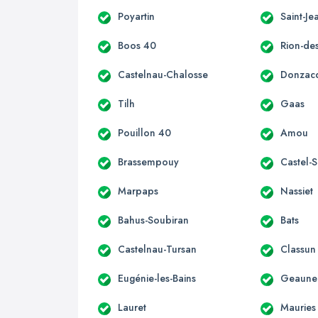
Poyartin
Saint-Je
Boos 40
Rion-de
Castelnau-Chalosse
Donzac
Tilh
Gaas
Pouillon 40
Amou
Brassempouy
Castel-S
Marpaps
Nassiet
Bahus-Soubiran
Bats
Castelnau-Tursan
Classun
Eugénie-les-Bains
Geaune
Lauret
Mauries