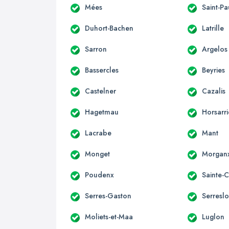
Mées
Saint-Pa
Duhort-Bachen
Latrille
Sarron
Argelos
Bassercles
Beyries
Castelner
Cazalis
Hagetmau
Horsarr
Lacrabe
Mant
Monget
Morgan
Poudenx
Sainte-
Serres-Gaston
Serreslo
Moliets-et-Maa
Luglon