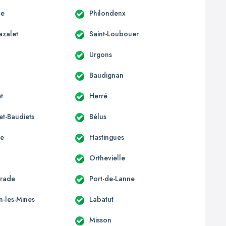
de
Philondenx
azalet
Saint-Loubouer
Urgons
Baudignan
t
Herré
et-Baudiets
Bélus
le
Hastingues
Orthevielle
orade
Port-de-Lanne
n-les-Mines
Labatut
Misson