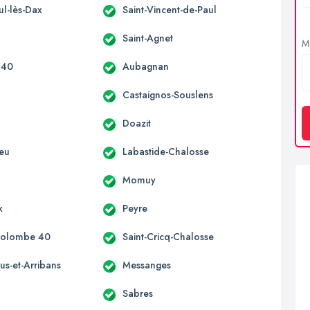
ul-lès-Dax
Saint-Vincent-de-Paul
Saint-Agnet
Me
 40
Aubagnan
Castaignos-Souslens
Doazit
ieu
Labastide-Chalosse
Momuy
x
Peyre
Colombe 40
Saint-Cricq-Chalosse
us-et-Arribans
Messanges
Sabres