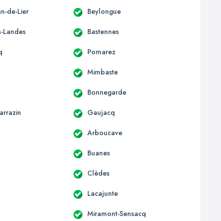
an-de-Lier
Beylongue
s-Landes
Bastennes
q
Pomarez
Mimbaste
Bonnegarde
arrazin
Gaujacq
Arboucave
Buanes
Clèdes
Lacajunte
Miramont-Sensacq