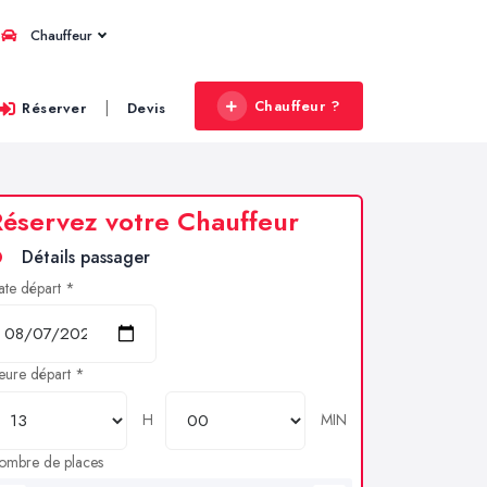
Chauffeur
Chauffeur ?
|
Réserver
Devis
éservez votre Chauffeur
Détails passager
ate départ *
eure départ *
H
MIN
ombre de places