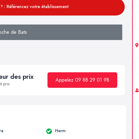
? : Référencez votre établissement
oche de Bats
ur des prix
Appelez 09 88 29 01 98
t prix
ra
Herm