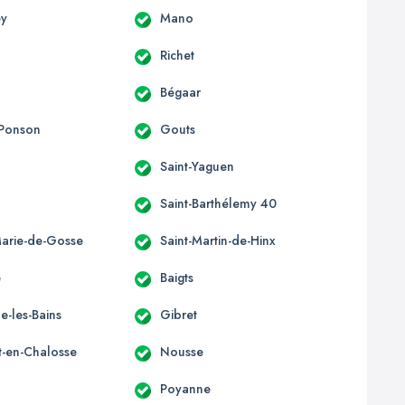
ey
Mano
Richet
Bégaar
-Ponson
Gouts
Saint-Yaguen
Saint-Barthélemy 40
Marie-de-Gosse
Saint-Martin-de-Hinx
e
Baigts
-les-Bains
Gibret
t-en-Chalosse
Nousse
Poyanne