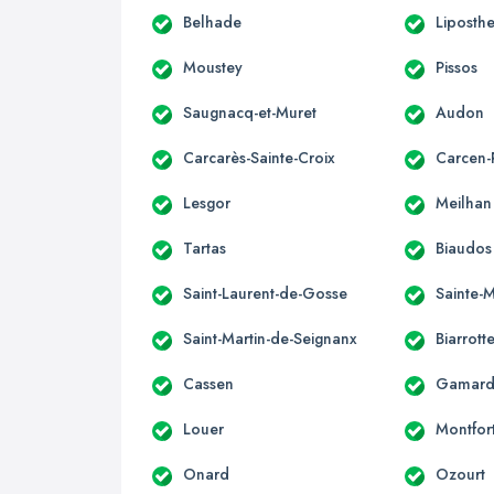
Belhade
Liposth
Moustey
Pissos
Saugnacq-et-Muret
Audon
Carcarès-Sainte-Croix
Carcen
Lesgor
Meilhan
Tartas
Biaudos
Saint-Laurent-de-Gosse
Sainte-
Saint-Martin-de-Seignanx
Biarrott
Cassen
Gamarde
Louer
Montfor
Onard
Ozourt