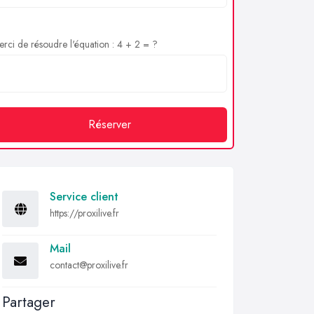
rci de résoudre l'équation : 4 + 2 = ?
Réserver
Service client
https://proxilive.fr
Mail
contact@proxilive.fr
Partager