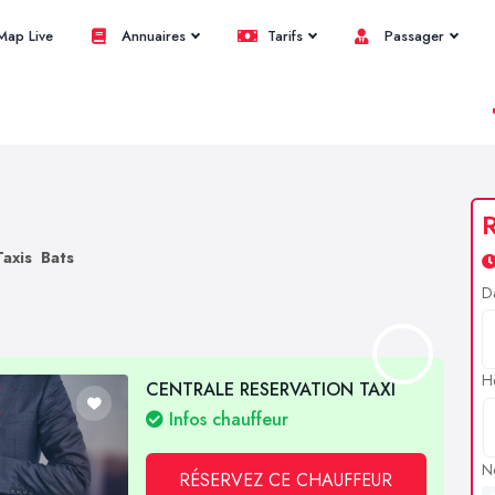
ap Live
Annuaires
Tarifs
Passager
R
Taxis Bats
D
H
CENTRALE RESERVATION TAXI
Infos chauffeur
N
RÉSERVEZ CE CHAUFFEUR