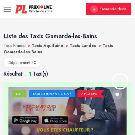
Demande devis
Liste des Taxis Gamarde-les-Bains
Taxis France
>
Taxis Aquitaine
>
Taxis Landes
>
Taxis
Gamarde-les-Bains
Département 40
Résultat :
Taxi(s)
1
TOP
TAXI CONVENTIONNÉ
7 PLACES