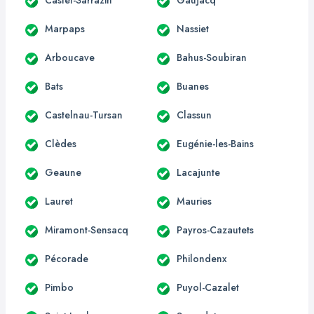
Marpaps
Nassiet
Arboucave
Bahus-Soubiran
Bats
Buanes
Castelnau-Tursan
Classun
Clèdes
Eugénie-les-Bains
Geaune
Lacajunte
Lauret
Mauries
Miramont-Sensacq
Payros-Cazautets
Pécorade
Philondenx
Pimbo
Puyol-Cazalet