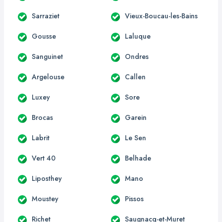
Sarraziet
Vieux-Boucau-les-Bains
Gousse
Laluque
Sanguinet
Ondres
Argelouse
Callen
Luxey
Sore
Brocas
Garein
Labrit
Le Sen
Vert 40
Belhade
Liposthey
Mano
Moustey
Pissos
Richet
Saugnacq-et-Muret