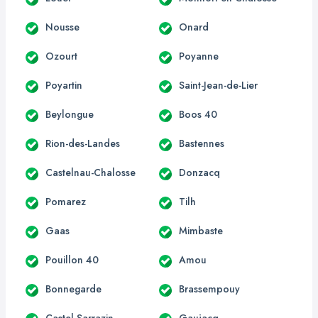
Nousse
Onard
Ozourt
Poyanne
Poyartin
Saint-Jean-de-Lier
Beylongue
Boos 40
Rion-des-Landes
Bastennes
Castelnau-Chalosse
Donzacq
Pomarez
Tilh
Gaas
Mimbaste
Pouillon 40
Amou
Bonnegarde
Brassempouy
Castel-Sarrazin
Gaujacq