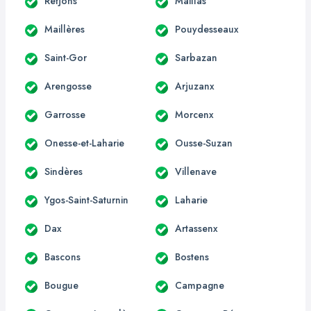
Retjons
Maillas
Maillères
Pouydesseaux
Saint-Gor
Sarbazan
Arengosse
Arjuzanx
Garrosse
Morcenx
Onesse-et-Laharie
Ousse-Suzan
Sindères
Villenave
Ygos-Saint-Saturnin
Laharie
Dax
Artassenx
Bascons
Bostens
Bougue
Campagne