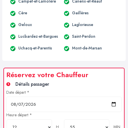
Campet-et-Lamolère
Canenx-et-Réaut
Cère
Gaillères
Geloux
Laglorieuse
Lucbardez-et-Bargues
Saint-Perdon
Uchacq-et-Parentis
Mont-de-Marsan
Réservez votre Chauffeur
Détails passager
Date départ *
Heure départ *
H
MIN