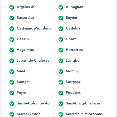
Argelos 40
Aubagnan
Bassercles
Beyries
Castaignos-Souslens
Castelner
Cazalis
Doazit
Hagetmau
Horsarrieu
Labastide-Chalosse
Lacrabe
Mant
Momuy
Monget
Morganx
Peyre
Poudenx
Sainte-Colombe 40
Saint-Cricq-Chalosse
Serres-Gaston
Serreslous-et-Arribans