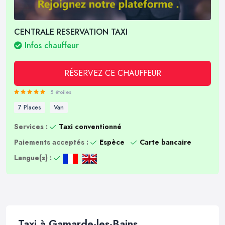
CENTRALE RESERVATION TAXI
Infos chauffeur
RÉSERVEZ CE CHAUFFEUR
5 étoiles
7 Places
Van
Services :
Taxi conventionné
Paiements acceptés :
Espèce
Carte bancaire
Langue(s) :
Taxi à Gamarde-les-Bains