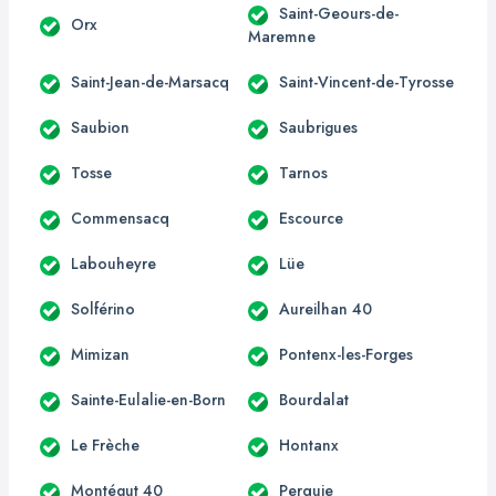
Saint-Geours-de-
Orx
Maremne
Saint-Jean-de-Marsacq
Saint-Vincent-de-Tyrosse
Saubion
Saubrigues
Tosse
Tarnos
Commensacq
Escource
Labouheyre
Lüe
Solférino
Aureilhan 40
Mimizan
Pontenx-les-Forges
Sainte-Eulalie-en-Born
Bourdalat
Le Frèche
Hontanx
Montégut 40
Perquie