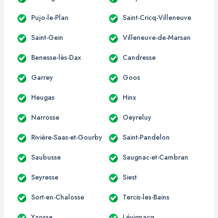
Pujo-le-Plan
Saint-Cricq-Villeneuve
Saint-Gein
Villeneuve-de-Marsan
Benesse-lès-Dax
Candresse
Garrey
Goos
Heugas
Hinx
Narrosse
Oeyreluy
Rivière-Saas-et-Gourby
Saint-Pandelon
Saubusse
Saugnac-et-Cambran
Seyresse
Siest
Sort-en-Chalosse
Tercis-les-Bains
Yzosse
Lévignacq