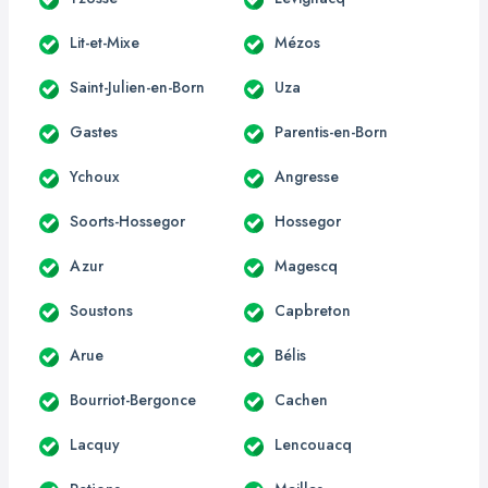
Lit-et-Mixe
Mézos
Saint-Julien-en-Born
Uza
Gastes
Parentis-en-Born
Ychoux
Angresse
Soorts-Hossegor
Hossegor
Azur
Magescq
Soustons
Capbreton
Arue
Bélis
Bourriot-Bergonce
Cachen
Lacquy
Lencouacq