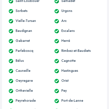
Saint-Loubouer
Samadet
Sorbets
Urgons
Vielle-Tursan
Arx
Baudignan
Escalans
Gabarret
Herré
Parleboscq
Rimbez-et-Baudiets
Bélus
Cagnotte
Cauneille
Hastingues
Oeyregave
Orist
Orthevielle
Pey
Peyrehorade
Port-de-Lanne