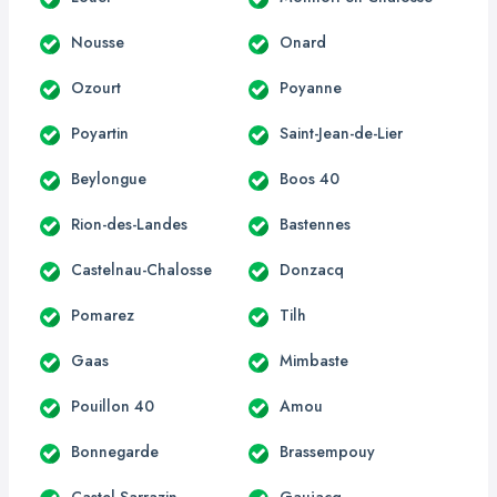
Nousse
Onard
Ozourt
Poyanne
Poyartin
Saint-Jean-de-Lier
Beylongue
Boos 40
Rion-des-Landes
Bastennes
Castelnau-Chalosse
Donzacq
Pomarez
Tilh
Gaas
Mimbaste
Pouillon 40
Amou
Bonnegarde
Brassempouy
Castel-Sarrazin
Gaujacq