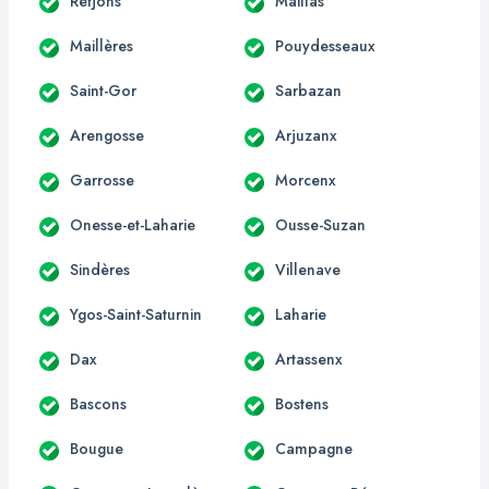
Retjons
Maillas
Maillères
Pouydesseaux
Saint-Gor
Sarbazan
Arengosse
Arjuzanx
Garrosse
Morcenx
Onesse-et-Laharie
Ousse-Suzan
Sindères
Villenave
Ygos-Saint-Saturnin
Laharie
Dax
Artassenx
Bascons
Bostens
Bougue
Campagne