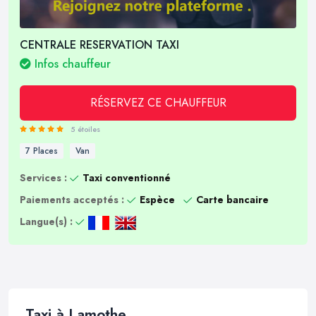
CENTRALE RESERVATION TAXI
Infos chauffeur
RÉSERVEZ CE CHAUFFEUR
5 étoiles
7 Places
Van
Services :
Taxi conventionné
Paiements acceptés :
Espèce
Carte bancaire
Langue(s) :
Taxi à Lamothe