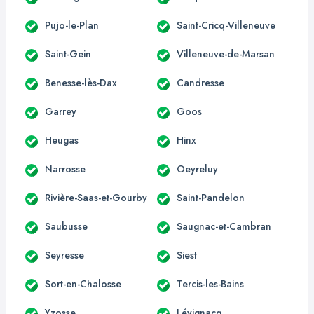
Pujo-le-Plan
Saint-Cricq-Villeneuve
Saint-Gein
Villeneuve-de-Marsan
Benesse-lès-Dax
Candresse
Garrey
Goos
Heugas
Hinx
Narrosse
Oeyreluy
Rivière-Saas-et-Gourby
Saint-Pandelon
Saubusse
Saugnac-et-Cambran
Seyresse
Siest
Sort-en-Chalosse
Tercis-les-Bains
Yzosse
Lévignacq