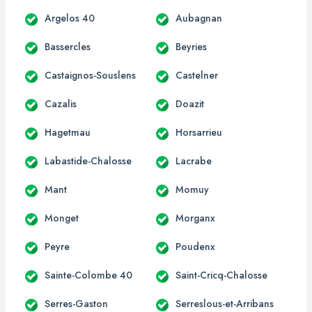
Argelos 40
Aubagnan
Bassercles
Beyries
Castaignos-Souslens
Castelner
Cazalis
Doazit
Hagetmau
Horsarrieu
Labastide-Chalosse
Lacrabe
Mant
Momuy
Monget
Morganx
Peyre
Poudenx
Sainte-Colombe 40
Saint-Cricq-Chalosse
Serres-Gaston
Serreslous-et-Arribans