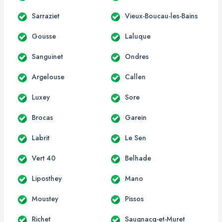
Sarraziet
Vieux-Boucau-les-Bains
Gousse
Laluque
Sanguinet
Ondres
Argelouse
Callen
Luxey
Sore
Brocas
Garein
Labrit
Le Sen
Vert 40
Belhade
Liposthey
Mano
Moustey
Pissos
Richet
Saugnacq-et-Muret