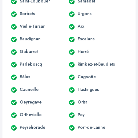
Saint-Loubouer
Samadet
Sorbets
Urgons
Vielle-Tursan
Arx
Baudignan
Escalans
Gabarret
Herré
Parleboscq
Rimbez-et-Baudiets
Bélus
Cagnotte
Cauneille
Hastingues
Oeyregave
Orist
Orthevielle
Pey
Peyrehorade
Port-de-Lanne