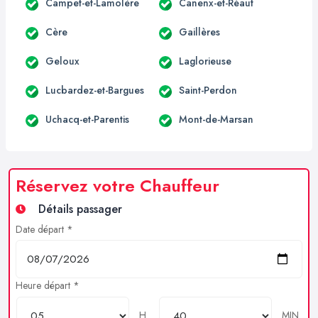
Campet-et-Lamolère
Canenx-et-Réaut
Cère
Gaillères
Geloux
Laglorieuse
Lucbardez-et-Bargues
Saint-Perdon
Uchacq-et-Parentis
Mont-de-Marsan
Réservez votre Chauffeur
Détails passager
Date départ *
Heure départ *
H
MIN