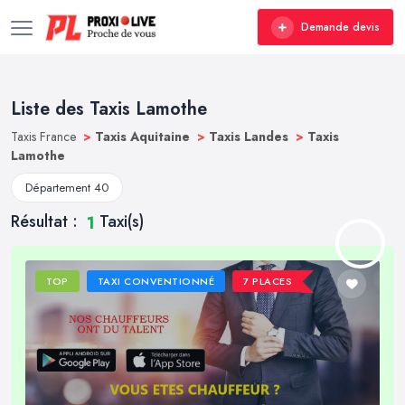
Demande devis
Liste des Taxis Lamothe
Taxis France
>
Taxis Aquitaine
>
Taxis Landes
>
Taxis
Lamothe
Département 40
Résultat :
Taxi(s)
1
TOP
TAXI CONVENTIONNÉ
7 PLACES