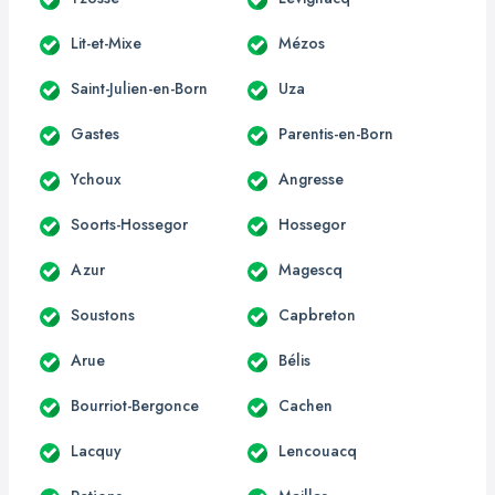
Lit-et-Mixe
Mézos
Saint-Julien-en-Born
Uza
Gastes
Parentis-en-Born
Ychoux
Angresse
Soorts-Hossegor
Hossegor
Azur
Magescq
Soustons
Capbreton
Arue
Bélis
Bourriot-Bergonce
Cachen
Lacquy
Lencouacq