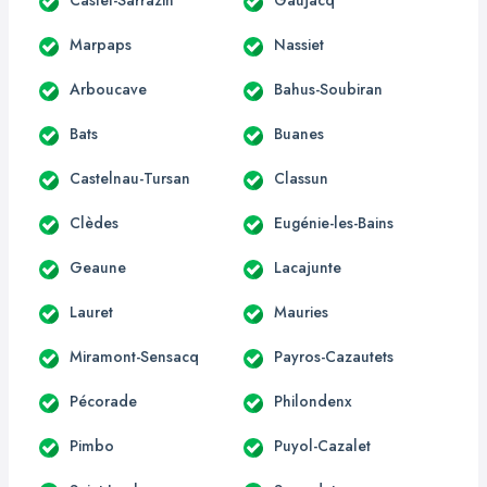
Marpaps
Nassiet
Arboucave
Bahus-Soubiran
Bats
Buanes
Castelnau-Tursan
Classun
Clèdes
Eugénie-les-Bains
Geaune
Lacajunte
Lauret
Mauries
Miramont-Sensacq
Payros-Cazautets
Pécorade
Philondenx
Pimbo
Puyol-Cazalet