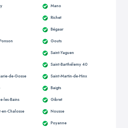
ey
Mano
Richet
Bégaar
-Ponson
Gouts
Saint-Yaguen
Saint-Barthélemy 40
Marie-de-Gosse
Saint-Martin-de-Hinx
e
Baigts
-les-Bains
Gibret
t-en-Chalosse
Nousse
Poyanne