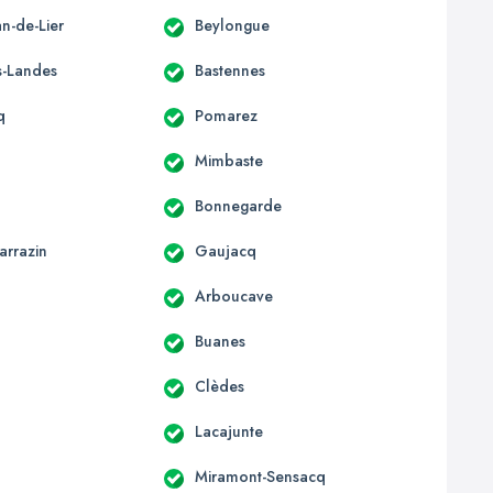
an-de-Lier
Beylongue
s-Landes
Bastennes
q
Pomarez
Mimbaste
Bonnegarde
arrazin
Gaujacq
Arboucave
Buanes
Clèdes
Lacajunte
Miramont-Sensacq