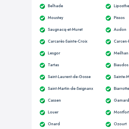
Belhade
Liposth
Moustey
Pissos
Saugnacq-et-Muret
Audon
Carcarès-Sainte-Croix
Carcen
Lesgor
Meilhan
Tartas
Biaudos
Saint-Laurent-de-Gosse
Sainte-
Saint-Martin-de-Seignanx
Biarrott
Cassen
Gamarde
Louer
Montfor
Onard
Ozourt