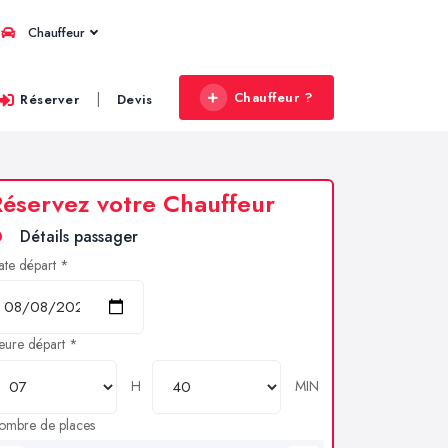
Chauffeur
Chauffeur ?
|
Réserver
Devis
éservez votre Chauffeur
Détails passager
ate départ *
eure départ *
H
MIN
ombre de places