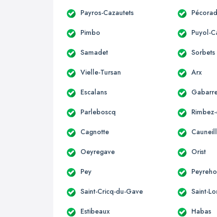
Payros-Cazautets
Pécora
Pimbo
Puyol-C
Samadet
Sorbets
Vielle-Tursan
Arx
Escalans
Gabarre
Parleboscq
Rimbez-
Cagnotte
Cauneil
Oeyregave
Orist
Pey
Peyreh
Saint-Cricq-du-Gave
Saint-Lo
Estibeaux
Habas