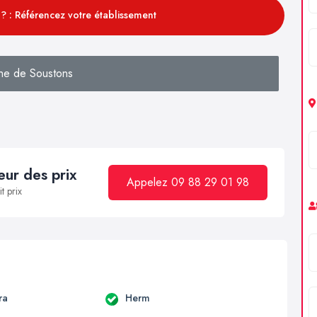
? : Référencez votre établissement
he de Soustons
ur des prix
Appelez 09 88 29 01 98
t prix
ra
Herm