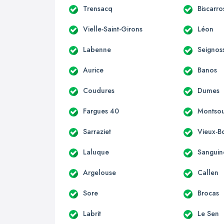
Trensacq
Biscarro
Vielle-Saint-Girons
Léon
Labenne
Seignos
Aurice
Banos
Coudures
Dumes
Fargues 40
Montso
Sarraziet
Vieux-B
Laluque
Sanguin
Argelouse
Callen
Sore
Brocas
Labrit
Le Sen