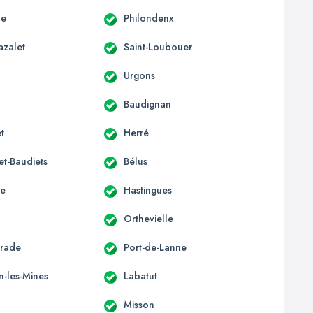
de
Philondenx
azalet
Saint-Loubouer
Urgons
Baudignan
t
Herré
et-Baudiets
Bélus
le
Hastingues
Orthevielle
orade
Port-de-Lanne
n-les-Mines
Labatut
Misson