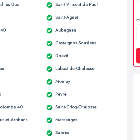
ul-lès-Dax
Saint-Vincent-de-Paul
Saint-Agnet
Me
 40
Aubagnan
Castaignos-Souslens
Doazit
ieu
Labastide-Chalosse
Momuy
x
Peyre
Colombe 40
Saint-Cricq-Chalosse
us-et-Arribans
Messanges
Sabres