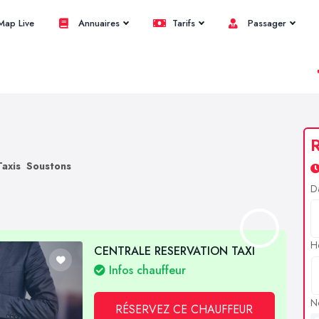
ap Live
Annuaires
Tarifs
Passager
R
Taxis Soustons
D
H
CENTRALE RESERVATION TAXI
Infos chauffeur
N
RÉSERVEZ CE CHAUFFEUR