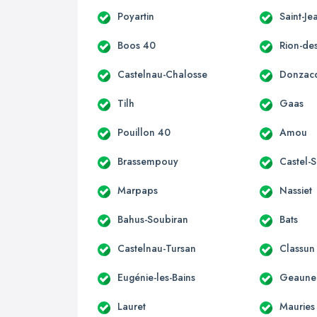
Poyartin
Saint-Je
Boos 40
Rion-de
Castelnau-Chalosse
Donzac
Tilh
Gaas
Pouillon 40
Amou
Brassempouy
Castel-S
Marpaps
Nassiet
Bahus-Soubiran
Bats
Castelnau-Tursan
Classun
Eugénie-les-Bains
Geaune
Lauret
Mauries