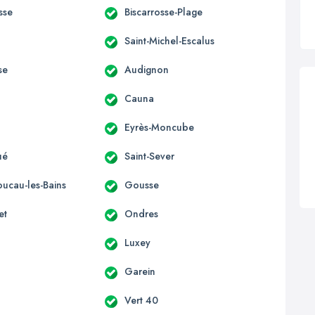
sse
Biscarrosse-Plage
Saint-Michel-Escalus
se
Audignon
Cauna
Eyrès-Moncube
ué
Saint-Sever
oucau-les-Bains
Gousse
et
Ondres
Luxey
Garein
Vert 40