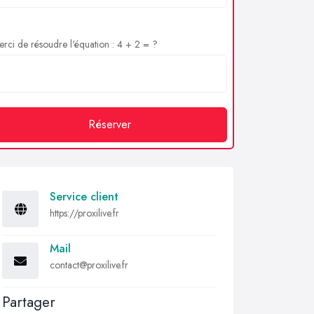
rci de résoudre l'équation : 4 + 2 = ?
Réserver
Service client
https://proxilive.fr
Mail
contact@proxilive.fr
Partager