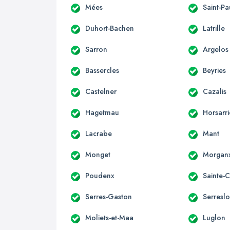
Mées
Saint-Pa
Duhort-Bachen
Latrille
Sarron
Argelos
Bassercles
Beyries
Castelner
Cazalis
Hagetmau
Horsarr
Lacrabe
Mant
Monget
Morgan
Poudenx
Sainte-
Serres-Gaston
Serreslo
Moliets-et-Maa
Luglon