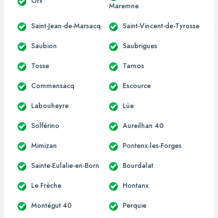
Orx
Maremne
Saint-Jean-de-Marsacq
Saint-Vincent-de-Tyrosse
Saubion
Saubrigues
Tosse
Tarnos
Commensacq
Escource
Labouheyre
Lüe
Solférino
Aureilhan 40
Mimizan
Pontenx-les-Forges
Sainte-Eulalie-en-Born
Bourdalat
Le Frèche
Hontanx
Montégut 40
Perquie