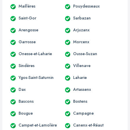
Maillères
Pouydesseaux
Saint-Gor
Sarbazan
Arengosse
Arjuzanx
Garrosse
Morcenx
Onesse-et-Laharie
Ousse-Suzan
Sindères
Villenave
Ygos-Saint-Saturnin
Laharie
Dax
Artassenx
Bascons
Bostens
Bougue
Campagne
Campet-et-Lamolère
Canenx-et-Réaut