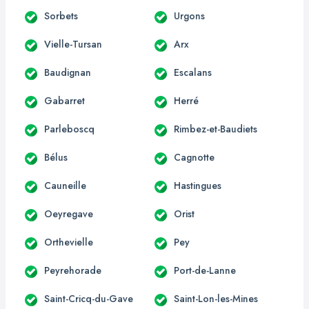
Sorbets
Urgons
Vielle-Tursan
Arx
Baudignan
Escalans
Gabarret
Herré
Parleboscq
Rimbez-et-Baudiets
Bélus
Cagnotte
Cauneille
Hastingues
Oeyregave
Orist
Orthevielle
Pey
Peyrehorade
Port-de-Lanne
Saint-Cricq-du-Gave
Saint-Lon-les-Mines