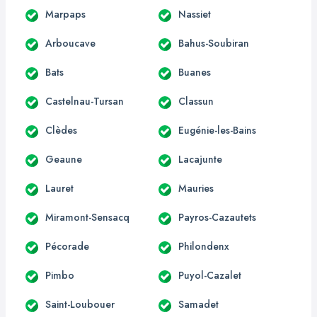
Marpaps
Nassiet
Arboucave
Bahus-Soubiran
Bats
Buanes
Castelnau-Tursan
Classun
Clèdes
Eugénie-les-Bains
Geaune
Lacajunte
Lauret
Mauries
Miramont-Sensacq
Payros-Cazautets
Pécorade
Philondenx
Pimbo
Puyol-Cazalet
Saint-Loubouer
Samadet