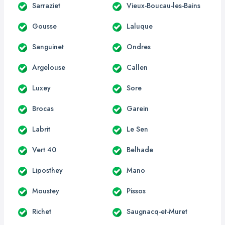
Sarraziet
Vieux-Boucau-les-Bains
Gousse
Laluque
Sanguinet
Ondres
Argelouse
Callen
Luxey
Sore
Brocas
Garein
Labrit
Le Sen
Vert 40
Belhade
Liposthey
Mano
Moustey
Pissos
Richet
Saugnacq-et-Muret