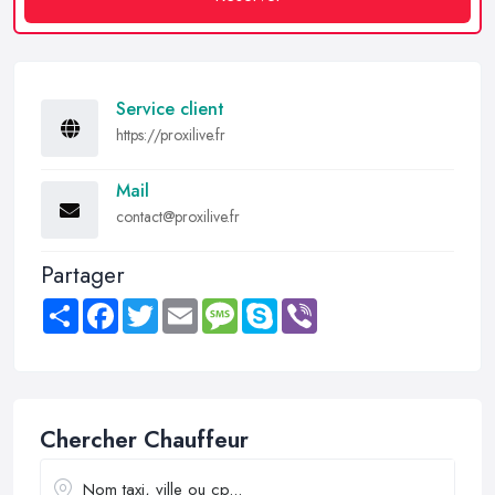
Service client
https://proxilive.fr
Mail
contact@proxilive.fr
Partager
Share
Facebook
Twitter
Email
Message
Skype
Viber
Chercher Chauffeur