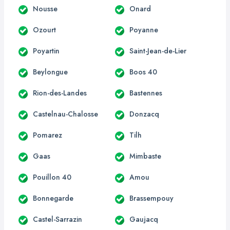
Nousse
Onard
Ozourt
Poyanne
Poyartin
Saint-Jean-de-Lier
Beylongue
Boos 40
Rion-des-Landes
Bastennes
Castelnau-Chalosse
Donzacq
Pomarez
Tilh
Gaas
Mimbaste
Pouillon 40
Amou
Bonnegarde
Brassempouy
Castel-Sarrazin
Gaujacq