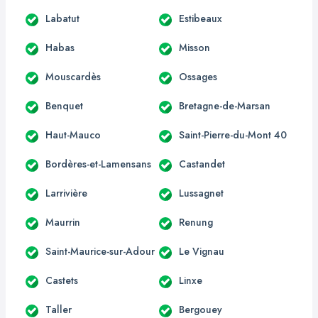
Labatut
Estibeaux
Habas
Misson
Mouscardès
Ossages
Benquet
Bretagne-de-Marsan
Haut-Mauco
Saint-Pierre-du-Mont 40
Bordères-et-Lamensans
Castandet
Larrivière
Lussagnet
Maurrin
Renung
Saint-Maurice-sur-Adour
Le Vignau
Castets
Linxe
Taller
Bergouey