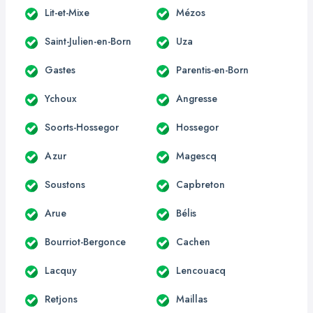
Lit-et-Mixe
Mézos
Saint-Julien-en-Born
Uza
Gastes
Parentis-en-Born
Ychoux
Angresse
Soorts-Hossegor
Hossegor
Azur
Magescq
Soustons
Capbreton
Arue
Bélis
Bourriot-Bergonce
Cachen
Lacquy
Lencouacq
Retjons
Maillas