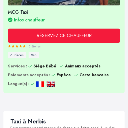
MCG Taxi
Infos chauffeur
RÉSERVEZ CE CHAUFFEUR
5 étoiles
6 Places
Van
Services :
Siège Bébé
Animaux acceptés
Paiements acceptés :
Espèce
Carte bancaire
Langue(s) :
Taxi à Nerbis
Pour trouver un taxi proche de chez vous, faites appel à un des