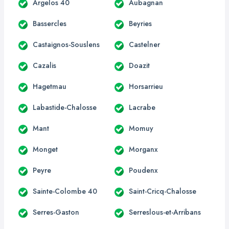
Argelos 40
Aubagnan
Bassercles
Beyries
Castaignos-Souslens
Castelner
Cazalis
Doazit
Hagetmau
Horsarrieu
Labastide-Chalosse
Lacrabe
Mant
Momuy
Monget
Morganx
Peyre
Poudenx
Sainte-Colombe 40
Saint-Cricq-Chalosse
Serres-Gaston
Serreslous-et-Arribans