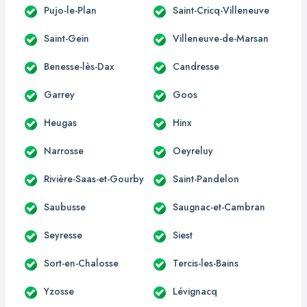
Pujo-le-Plan
Saint-Cricq-Villeneuve
Saint-Gein
Villeneuve-de-Marsan
Benesse-lès-Dax
Candresse
Garrey
Goos
Heugas
Hinx
Narrosse
Oeyreluy
Rivière-Saas-et-Gourby
Saint-Pandelon
Saubusse
Saugnac-et-Cambran
Seyresse
Siest
Sort-en-Chalosse
Tercis-les-Bains
Yzosse
Lévignacq