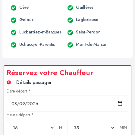
Cère
Gaillères
Geloux
Laglorieuse
Lucbardez-et-Bargues
Saint-Perdon
Uchacq-et-Parentis
Mont-de-Marsan
Réservez votre Chauffeur
Détails passager
Date départ *
Heure départ *
H
MIN