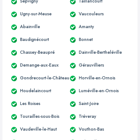
Sepvigny
Taillancourt
Ugny-sur-Meuse
Vaucouleurs
Abainville
Amanty
Baudignécourt
Bonnet
Chassey-Beaupré
Dainville-Bertheléville
Demange-aux-Eaux
Gérauvilliers
Gondrecourt-le-Château
Horville-en-Ornois
Houdelaincourt
Luméville-en-Ornois
Les Roises
Saint-Joire
Tourailles-sous-Bois
Tréveray
Vaudeville-le-Haut
Vouthon-Bas