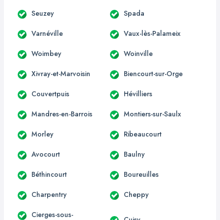
Seuzey
Spada
Varnéville
Vaux-lès-Palameix
Woimbey
Woinville
Xivray-et-Marvoisin
Biencourt-sur-Orge
Couvertpuis
Hévilliers
Mandres-en-Barrois
Montiers-sur-Saulx
Morley
Ribeaucourt
Avocourt
Baulny
Béthincourt
Boureuilles
Charpentry
Cheppy
Cierges-sous-
Cuisy