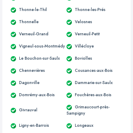
Thonne-le-Thil
Thonne-les-Prés
Thonnelle
Velosnes
Verneuil-Grand
Verneuil-Petit
Vigneul-sous-Montmédy
Villécloye
Le Bouchon-sur-Saulx
Boviolles
Chennevières
Cousances-aux-Bois
Dagonville
Dammarie-sur-Saulx
Domrémy-aux-Bois
Fouchères-aux-Bois
Grimaucourt-près-
Givrauval
Sampigny
Ligny-en-Barrois
Longeaux