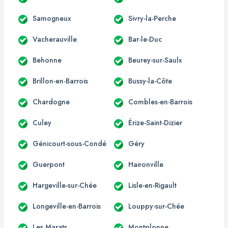
Samogneux
Sivry-la-Perche
Vacherauville
Bar-le-Duc
Behonne
Beurey-sur-Saulx
Brillon-en-Barrois
Bussy-la-Côte
Chardogne
Combles-en-Barrois
Culey
Érize-Saint-Dizier
Génicourt-sous-Condé
Géry
Guerpont
Haironville
Hargeville-sur-Chée
Lisle-en-Rigault
Longeville-en-Barrois
Louppy-sur-Chée
Les Marats
Montplonne