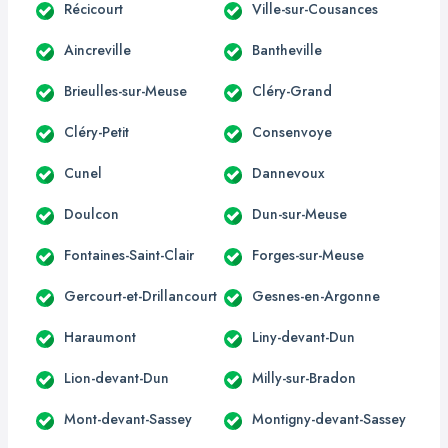
Récicourt
Ville-sur-Cousances
Aincreville
Bantheville
Brieulles-sur-Meuse
Cléry-Grand
Cléry-Petit
Consenvoye
Cunel
Dannevoux
Doulcon
Dun-sur-Meuse
Fontaines-Saint-Clair
Forges-sur-Meuse
Gercourt-et-Drillancourt
Gesnes-en-Argonne
Haraumont
Liny-devant-Dun
Lion-devant-Dun
Milly-sur-Bradon
Mont-devant-Sassey
Montigny-devant-Sassey