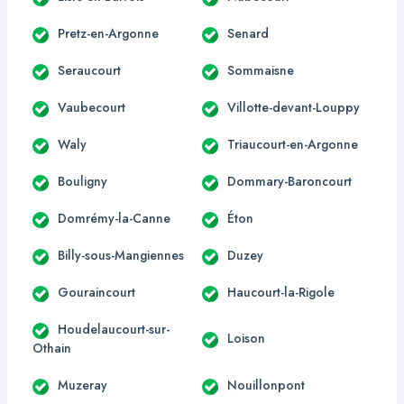
Pretz-en-Argonne
Senard
Seraucourt
Sommaisne
Vaubecourt
Villotte-devant-Louppy
Waly
Triaucourt-en-Argonne
Bouligny
Dommary-Baroncourt
Domrémy-la-Canne
Éton
Billy-sous-Mangiennes
Duzey
Gouraincourt
Haucourt-la-Rigole
Houdelaucourt-sur-
Loison
Othain
Muzeray
Nouillonpont