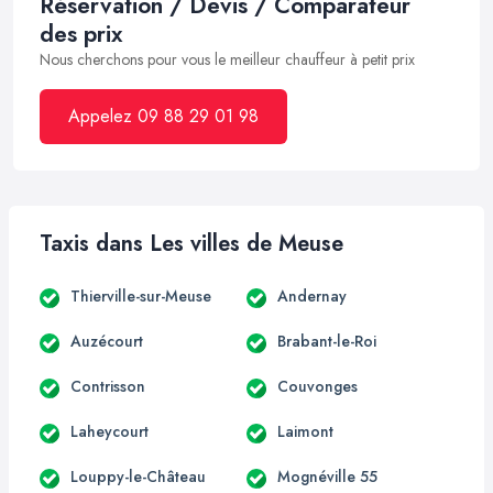
Réservation / Devis / Comparateur
des prix
Nous cherchons pour vous le meilleur chauffeur à petit prix
Appelez 09 88 29 01 98
Taxis dans Les villes de Meuse
Thierville-sur-Meuse
Andernay
Auzécourt
Brabant-le-Roi
Contrisson
Couvonges
Laheycourt
Laimont
Louppy-le-Château
Mognéville 55