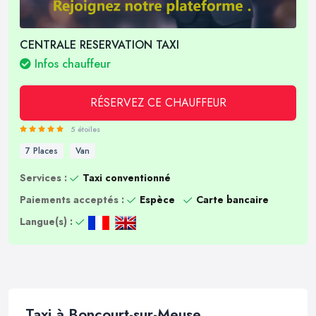
CENTRALE RESERVATION TAXI
Infos chauffeur
RÉSERVEZ CE CHAUFFEUR
5 étoiles
7 Places
Van
Services :
Taxi conventionné
Paiements acceptés :
Espèce
Carte bancaire
Langue(s) :
Taxi à Boncourt-sur-Meuse