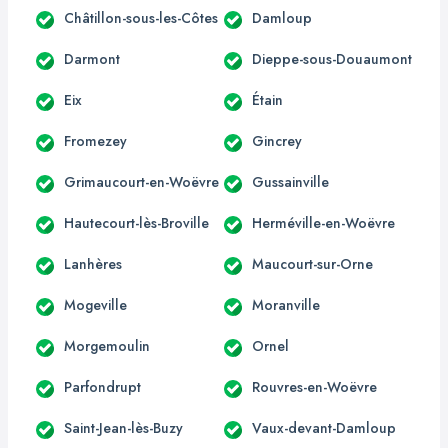
Châtillon-sous-les-Côtes
Damloup
Darmont
Dieppe-sous-Douaumont
Eix
Étain
Fromezey
Gincrey
Grimaucourt-en-Woëvre
Gussainville
Hautecourt-lès-Broville
Herméville-en-Woëvre
Lanhères
Maucourt-sur-Orne
Mogeville
Moranville
Morgemoulin
Ornel
Parfondrupt
Rouvres-en-Woëvre
Saint-Jean-lès-Buzy
Vaux-devant-Damloup