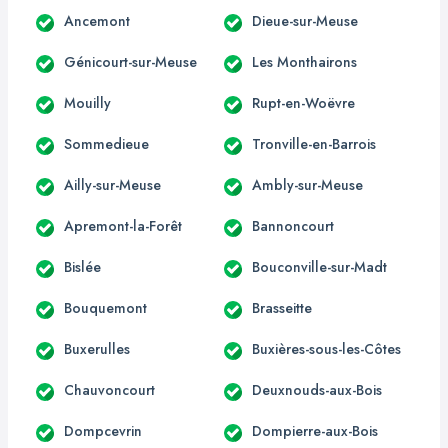
Ancemont
Dieue-sur-Meuse
Génicourt-sur-Meuse
Les Monthairons
Mouilly
Rupt-en-Woëvre
Sommedieue
Tronville-en-Barrois
Ailly-sur-Meuse
Ambly-sur-Meuse
Apremont-la-Forêt
Bannoncourt
Bislée
Bouconville-sur-Madt
Bouquemont
Brasseitte
Buxerulles
Buxières-sous-les-Côtes
Chauvoncourt
Deuxnouds-aux-Bois
Dompcevrin
Dompierre-aux-Bois