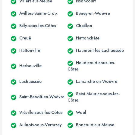
Villers-sur-Meuse
Issoncourt
Avillers-Sainte-Croix
Beney-en-Woëvre
Billy-sous-les-Côtes
Chaillon
Creuë
Hattonchâtel
Hattonville
Haumont-lès-Lachaussée
Heudicourt-sous-les-
Herbeuville
Côtes
Lachaussée
Lamarche-en-Woëvre
Saint-Maurice-sous-les-
Saint-Benoît-en-Woëvre
Côtes
Viéville-sous-les-Côtes
Woël
Aulnois-sous-Vertuzey
Boncourt-sur-Meuse