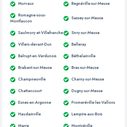
Murvaux
Regnéville-sur-Meuse
Romagne-sous-
Sassey-sur-Meuse
Montfaucon
Saulmory-et-Villefranche
Sivry-sur-Meuse
Villers-devant-Dun
Belleray
Belrupt-en-Verdunois
Béthelainville
Brabant-sur-Meuse
Bras-sur-Meuse
Champneuville
Charny-sur-Meuse
Chattancourt
Dugny-sur-Meuse
Esnes-en-Argonne
Fromeréville-les-Vallons
Haudainville
Lempire-aux-Bois
Marre
Montzéville