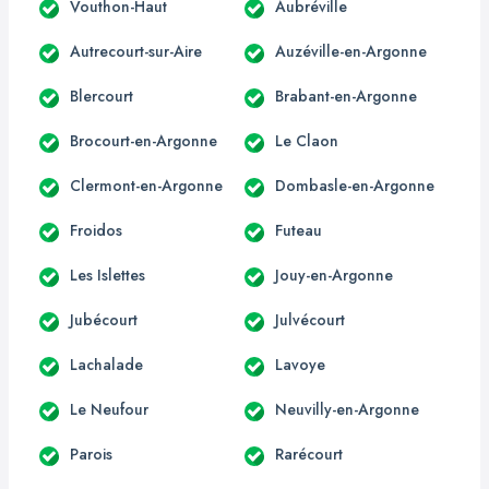
Vouthon-Haut
Aubréville
Autrecourt-sur-Aire
Auzéville-en-Argonne
Blercourt
Brabant-en-Argonne
Brocourt-en-Argonne
Le Claon
Clermont-en-Argonne
Dombasle-en-Argonne
Froidos
Futeau
Les Islettes
Jouy-en-Argonne
Jubécourt
Julvécourt
Lachalade
Lavoye
Le Neufour
Neuvilly-en-Argonne
Parois
Rarécourt