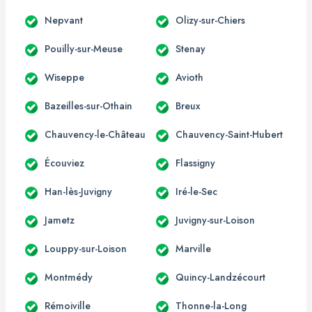
Nepvant
Olizy-sur-Chiers
Pouilly-sur-Meuse
Stenay
Wiseppe
Avioth
Bazeilles-sur-Othain
Breux
Chauvency-le-Château
Chauvency-Saint-Hubert
Écouviez
Flassigny
Han-lès-Juvigny
Iré-le-Sec
Jametz
Juvigny-sur-Loison
Louppy-sur-Loison
Marville
Montmédy
Quincy-Landzécourt
Rémoiville
Thonne-la-Long