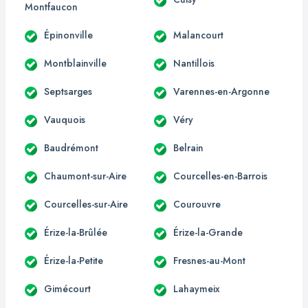
Montfaucon
Épinonville
Malancourt
Montblainville
Nantillois
Septsarges
Varennes-en-Argonne
Vauquois
Véry
Baudrémont
Belrain
Chaumont-sur-Aire
Courcelles-en-Barrois
Courcelles-sur-Aire
Courouvre
Érize-la-Brûlée
Érize-la-Grande
Érize-la-Petite
Fresnes-au-Mont
Gimécourt
Lahaymeix