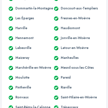
Dommartin-la-Montagne
Doncourt-aux-Templiers
Les Éparges
Fresnes-en-Woëvre
Harville
Haudiomont
Hennemont
Jonville-en-Woëvre
Labeuville
Latour-en-Woëvre
Maizeray
Manheulles
Marchéville-en-Woëvre
Mesnil-sous-les-Côtes
Moulotte
Pareid
Pintheville
Riaville
Ronvaux
Saint-Hilaire-en-Woëvre
Saint-Rémy-la-Calonne
Trésauvaux