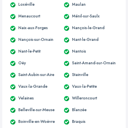
Loxéville
Maulan
Menaucourt
Ménil-sur-Saulx
Naix-aux-Forges
Nançois-le-Grand
Nançois-sur-Ornain
Nant-le-Grand
Nant-le-Petit
Nantois
Oëy
Saint-Amand-sur-Ornain
Saint-Aubin-sur-Aire
Stainville
Vaux-la-Grande
Vaux-la-Petite
Velaines
Willeroncourt
Belleville-sur-Meuse
Blanzée
Boinville-en-Woëvre
Braquis