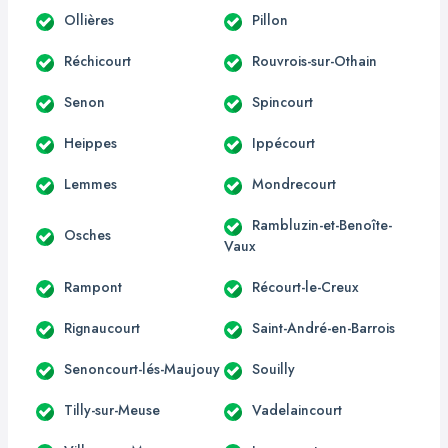
Ollières
Pillon
Réchicourt
Rouvrois-sur-Othain
Senon
Spincourt
Heippes
Ippécourt
Lemmes
Mondrecourt
Rambluzin-et-Benoîte-
Osches
Vaux
Rampont
Récourt-le-Creux
Rignaucourt
Saint-André-en-Barrois
Senoncourt-lés-Maujouy
Souilly
Tilly-sur-Meuse
Vadelaincourt