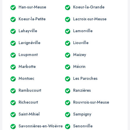
Han-sur-Meuse
Koeur-la-Grande
Koeur-la-Petite
Lacroix-sur-Meuse
Lahayville
Lamorville
Lavignéville
Liouville
Loupmont
Maizey
Marbotte
Mécrin
Montsec
Les Paroches
Rambucourt
Ranzières
Richecourt
Rouvrois-sur-Meuse
Saint-Mihiel
Sampigny
Savonnières-en-Woëvre
Senonville