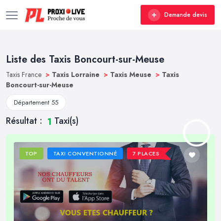
Demande devis
Liste des Taxis Boncourt-sur-Meuse
Taxis France
>
Taxis Lorraine
>
Taxis Meuse
>
Taxis
Boncourt-sur-Meuse
Département 55
Résultat :
Taxi(s)
1
TOP
TAXI CONVENTIONNÉ
7 PLACES