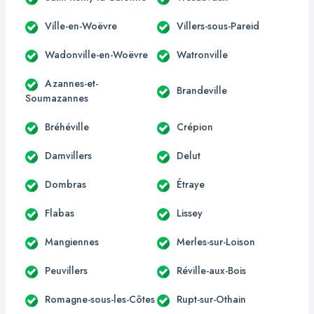
Ville-en-Woëvre
Villers-sous-Pareid
Wadonville-en-Woëvre
Watronville
Azannes-et-
Brandeville
Soumazannes
Bréhéville
Crépion
Damvillers
Delut
Dombras
Étraye
Flabas
Lissey
Mangiennes
Merles-sur-Loison
Peuvillers
Réville-aux-Bois
Romagne-sous-les-Côtes
Rupt-sur-Othain