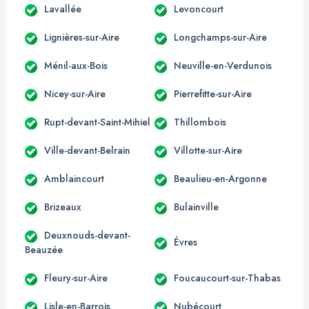
Lavallée
Levoncourt
Lignières-sur-Aire
Longchamps-sur-Aire
Ménil-aux-Bois
Neuville-en-Verdunois
Nicey-sur-Aire
Pierrefitte-sur-Aire
Rupt-devant-Saint-Mihiel
Thillombois
Ville-devant-Belrain
Villotte-sur-Aire
Amblaincourt
Beaulieu-en-Argonne
Brizeaux
Bulainville
Deuxnouds-devant-
Évres
Beauzée
Fleury-sur-Aire
Foucaucourt-sur-Thabas
Lisle-en-Barrois
Nubécourt