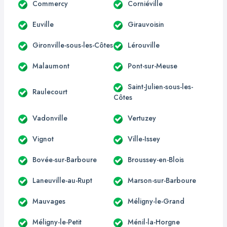
Commercy
Corniéville
Euville
Girauvoisin
Gironville-sous-les-Côtes
Lérouville
Malaumont
Pont-sur-Meuse
Saint-Julien-sous-les-
Raulecourt
Côtes
Vadonville
Vertuzey
Vignot
Ville-Issey
Bovée-sur-Barboure
Broussey-en-Blois
Laneuville-au-Rupt
Marson-sur-Barboure
Mauvages
Méligny-le-Grand
Méligny-le-Petit
Ménil-la-Horgne