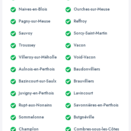
Naives-en-Blois
Ourches-sur-Meuse
Pagny-sur-Meuse
Reffroy
Sauvoy
Sorcy-Saint-Martin
Troussey
Vacon
Villeroy-sur-Méholle
Void-Vacon
Aulnois-en-Perthois
Baudonvilliers
Bazincourt-sur-Saulx
Brauvilliers
Juvigny-en-Perthois
Lavincourt
Rupt-aux-Nonains
Savonnières-en-Perthois
Sommelonne
Butgnéville
Champlon
Combres-sous-les-Côtes