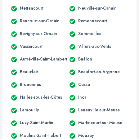
Nettancourt
Neuville-sur-Ornain
Rancourt-sur-Ornain
Remennecourt
Revigny-sur-Ornain
Sommeilles
Vassincourt
Villers-aux-Vents
Autréville-Saint-Lambert
Baâlon
Beauclair
Beaufort-en-Argonne
Brouennes
Cesse
Halles-sous-les-Côtes
Inor
Lamouilly
Laneuville-sur-Meuse
Luzy-Saint-Martin
Martincourt-sur-Meuse
Moulins-Saint-Hubert
Mouzay