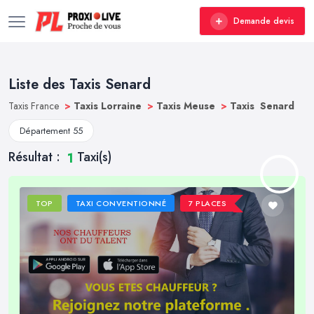
Demande devis
Liste des Taxis Senard
Taxis France
>
Taxis Lorraine
>
Taxis Meuse
>
Taxis Senard
Département 55
Résultat :
Taxi(s)
1
TOP
TAXI CONVENTIONNÉ
7 PLACES