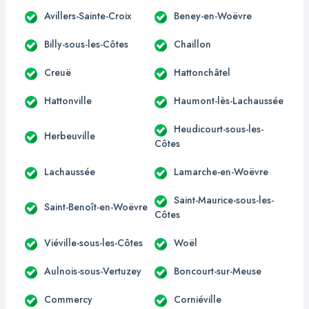
Avillers-Sainte-Croix
Beney-en-Woëvre
Billy-sous-les-Côtes
Chaillon
Creuë
Hattonchâtel
Hattonville
Haumont-lès-Lachaussée
Heudicourt-sous-les-
Herbeuville
Côtes
Lachaussée
Lamarche-en-Woëvre
Saint-Maurice-sous-les-
Saint-Benoît-en-Woëvre
Côtes
Viéville-sous-les-Côtes
Woël
Aulnois-sous-Vertuzey
Boncourt-sur-Meuse
Commercy
Corniéville