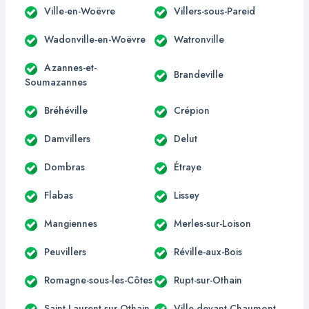
Ville-en-Woëvre
Villers-sous-Pareid
Wadonville-en-Woëvre
Watronville
Azannes-et-
Brandeville
Soumazannes
Bréhéville
Crépion
Damvillers
Delut
Dombras
Étraye
Flabas
Lissey
Mangiennes
Merles-sur-Loison
Peuvillers
Réville-aux-Bois
Romagne-sous-les-Côtes
Rupt-sur-Othain
Saint-Laurent-sur-Othain
Ville-devant-Chaumont