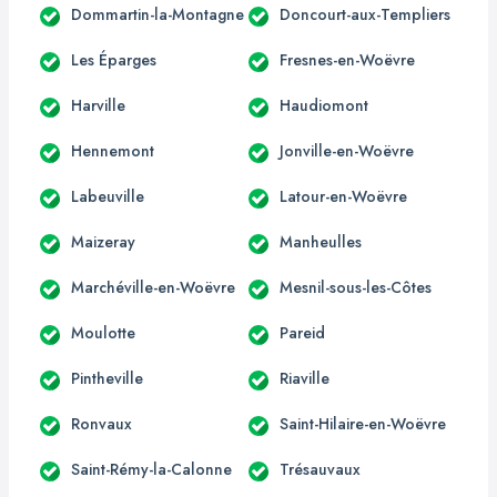
Dommartin-la-Montagne
Doncourt-aux-Templiers
Les Éparges
Fresnes-en-Woëvre
Harville
Haudiomont
Hennemont
Jonville-en-Woëvre
Labeuville
Latour-en-Woëvre
Maizeray
Manheulles
Marchéville-en-Woëvre
Mesnil-sous-les-Côtes
Moulotte
Pareid
Pintheville
Riaville
Ronvaux
Saint-Hilaire-en-Woëvre
Saint-Rémy-la-Calonne
Trésauvaux