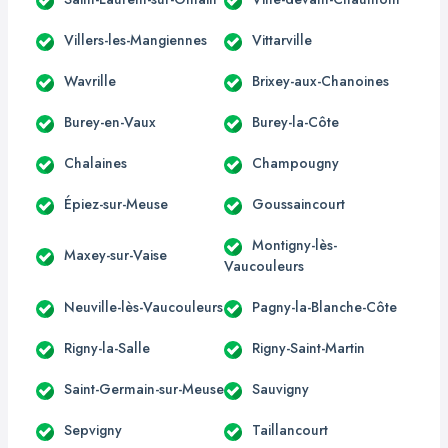
Villers-les-Mangiennes
Vittarville
Wavrille
Brixey-aux-Chanoines
Burey-en-Vaux
Burey-la-Côte
Chalaines
Champougny
Épiez-sur-Meuse
Goussaincourt
Montigny-lès-
Maxey-sur-Vaise
Vaucouleurs
Neuville-lès-Vaucouleurs
Pagny-la-Blanche-Côte
Rigny-la-Salle
Rigny-Saint-Martin
Saint-Germain-sur-Meuse
Sauvigny
Sepvigny
Taillancourt