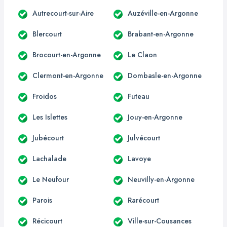
Autrecourt-sur-Aire
Auzéville-en-Argonne
Blercourt
Brabant-en-Argonne
Brocourt-en-Argonne
Le Claon
Clermont-en-Argonne
Dombasle-en-Argonne
Froidos
Futeau
Les Islettes
Jouy-en-Argonne
Jubécourt
Julvécourt
Lachalade
Lavoye
Le Neufour
Neuvilly-en-Argonne
Parois
Rarécourt
Récicourt
Ville-sur-Cousances