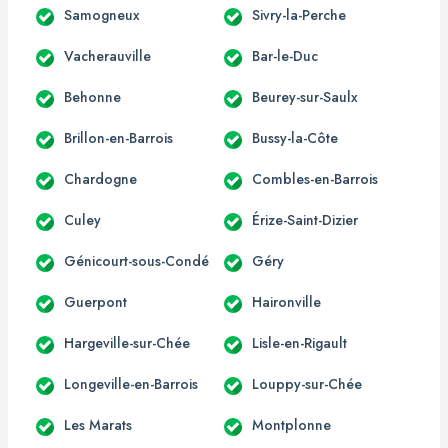
Samogneux
Sivry-la-Perche
Vacherauville
Bar-le-Duc
Behonne
Beurey-sur-Saulx
Brillon-en-Barrois
Bussy-la-Côte
Chardogne
Combles-en-Barrois
Culey
Érize-Saint-Dizier
Génicourt-sous-Condé
Géry
Guerpont
Haironville
Hargeville-sur-Chée
Lisle-en-Rigault
Longeville-en-Barrois
Louppy-sur-Chée
Les Marats
Montplonne