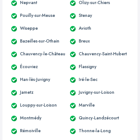
Nepvant
Olizy-sur-Chiers
Pouilly-sur-Meuse
Stenay
Wiseppe
Avioth
Bazeilles-sur-Othain
Breux
Chauvency-le-Château
Chauvency-Saint-Hubert
Écouviez
Flassigny
Han-lès-Juvigny
Iré-le-Sec
Jametz
Juvigny-sur-Loison
Louppy-sur-Loison
Marville
Montmédy
Quincy-Landzécourt
Rémoiville
Thonne-la-Long