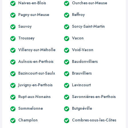
Naives-en-Blois
Ourches-sur-Meuse
Pagny-sur-Meuse
Reffroy
Sauvoy
Sorcy-Saint-Martin
Troussey
Vacon
Villeroy-sur-Méholle
Void-Vacon
Aulnois-en-Perthois
Baudonvilliers
Bazincourt-sur-Saulx
Brauvilliers
Juvigny-en-Perthois
Lavincourt
Rupt-aux-Nonains
Savonnières-en-Perthois
Sommelonne
Butgnéville
Champlon
Combres-sous-les-Côtes