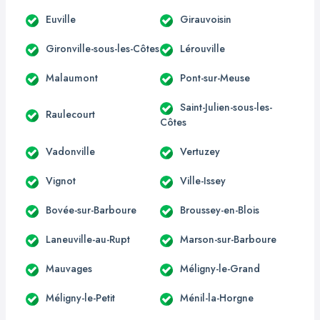
Euville
Girauvoisin
Gironville-sous-les-Côtes
Lérouville
Malaumont
Pont-sur-Meuse
Saint-Julien-sous-les-
Raulecourt
Côtes
Vadonville
Vertuzey
Vignot
Ville-Issey
Bovée-sur-Barboure
Broussey-en-Blois
Laneuville-au-Rupt
Marson-sur-Barboure
Mauvages
Méligny-le-Grand
Méligny-le-Petit
Ménil-la-Horgne