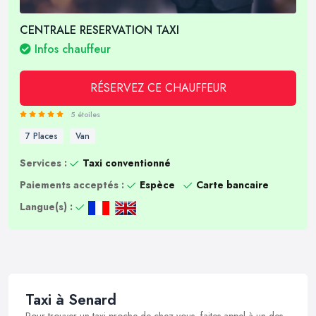
CENTRALE RESERVATION TAXI
Infos chauffeur
RÉSERVEZ CE CHAUFFEUR
5 étoiles
7 Places
Van
Services :
Taxi conventionné
Paiements acceptés :
Espèce
Carte bancaire
Langue(s) :
Taxi à Senard
Pour trouver un taxi proche de chez vous, faites appel à un des