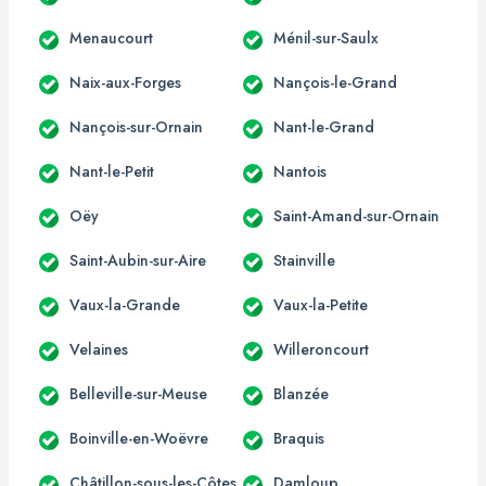
Menaucourt
Ménil-sur-Saulx
Naix-aux-Forges
Nançois-le-Grand
Nançois-sur-Ornain
Nant-le-Grand
Nant-le-Petit
Nantois
Oëy
Saint-Amand-sur-Ornain
Saint-Aubin-sur-Aire
Stainville
Vaux-la-Grande
Vaux-la-Petite
Velaines
Willeroncourt
Belleville-sur-Meuse
Blanzée
Boinville-en-Woëvre
Braquis
Châtillon-sous-les-Côtes
Damloup