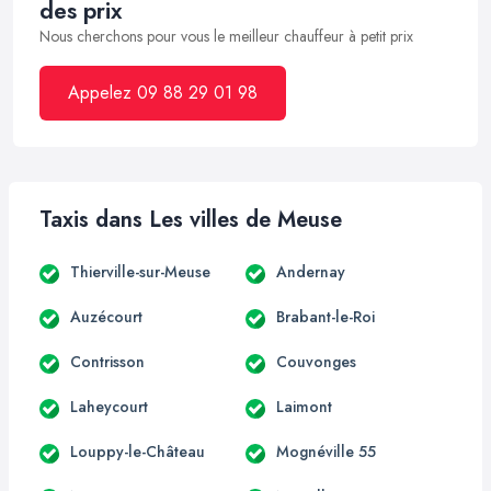
des prix
Nous cherchons pour vous le meilleur chauffeur à petit prix
Appelez 09 88 29 01 98
Taxis dans Les villes de Meuse
Thierville-sur-Meuse
Andernay
Auzécourt
Brabant-le-Roi
Contrisson
Couvonges
Laheycourt
Laimont
Louppy-le-Château
Mognéville 55