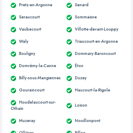
Pretz-en-Argonne
Senard
Seraucourt
Sommaisne
Vaubecourt
Villotte-devant-Louppy
Waly
Triaucourt-en-Argonne
Bouligny
Dommary-Baroncourt
Domrémy-la-Canne
Éton
Billy-sous-Mangiennes
Duzey
Gouraincourt
Haucourt-la-Rigole
Houdelaucourt-sur-
Loison
Othain
Muzeray
Nouillonpont
Ollières
Pillon