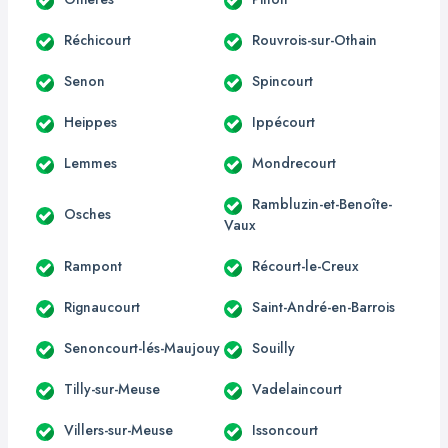
Réchicourt
Rouvrois-sur-Othain
Senon
Spincourt
Heippes
Ippécourt
Lemmes
Mondrecourt
Rambluzin-et-Benoîte-
Osches
Vaux
Rampont
Récourt-le-Creux
Rignaucourt
Saint-André-en-Barrois
Senoncourt-lés-Maujouy
Souilly
Tilly-sur-Meuse
Vadelaincourt
Villers-sur-Meuse
Issoncourt