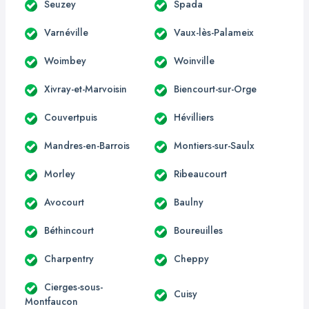
Seuzey
Spada
Varnéville
Vaux-lès-Palameix
Woimbey
Woinville
Xivray-et-Marvoisin
Biencourt-sur-Orge
Couvertpuis
Hévilliers
Mandres-en-Barrois
Montiers-sur-Saulx
Morley
Ribeaucourt
Avocourt
Baulny
Béthincourt
Boureuilles
Charpentry
Cheppy
Cierges-sous-
Cuisy
Montfaucon