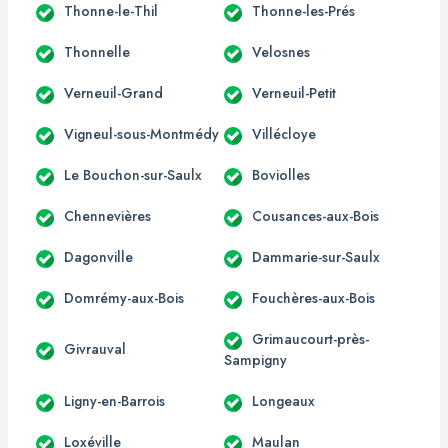
Thonne-le-Thil
Thonne-les-Prés
Thonnelle
Velosnes
Verneuil-Grand
Verneuil-Petit
Vigneul-sous-Montmédy
Villécloye
Le Bouchon-sur-Saulx
Boviolles
Chennevières
Cousances-aux-Bois
Dagonville
Dammarie-sur-Saulx
Domrémy-aux-Bois
Fouchères-aux-Bois
Grimaucourt-près-
Givrauval
Sampigny
Ligny-en-Barrois
Longeaux
Loxéville
Maulan