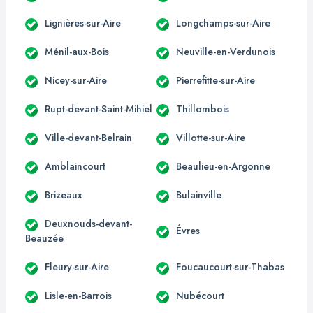
Lignières-sur-Aire
Longchamps-sur-Aire
Ménil-aux-Bois
Neuville-en-Verdunois
Nicey-sur-Aire
Pierrefitte-sur-Aire
Rupt-devant-Saint-Mihiel
Thillombois
Ville-devant-Belrain
Villotte-sur-Aire
Amblaincourt
Beaulieu-en-Argonne
Brizeaux
Bulainville
Deuxnouds-devant-
Évres
Beauzée
Fleury-sur-Aire
Foucaucourt-sur-Thabas
Lisle-en-Barrois
Nubécourt