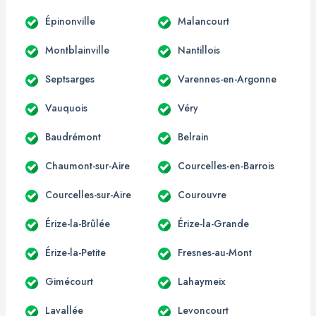
Épinonville
Malancourt
Montblainville
Nantillois
Septsarges
Varennes-en-Argonne
Vauquois
Véry
Baudrémont
Belrain
Chaumont-sur-Aire
Courcelles-en-Barrois
Courcelles-sur-Aire
Courouvre
Érize-la-Brûlée
Érize-la-Grande
Érize-la-Petite
Fresnes-au-Mont
Gimécourt
Lahaymeix
Lavallée
Levoncourt