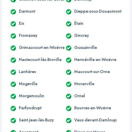
Darmont
Dieppe-sous-Douaumont
Eix
Étain
Fromezey
Gincrey
Grimaucourt-en-Woëvre
Gussainville
Hautecourt-lès-Broville
Herméville-en-Woëvre
Lanhères
Maucourt-sur-Orne
Mogeville
Moranville
Morgemoulin
Ornel
Parfondrupt
Rouvres-en-Woëvre
Saint-Jean-lès-Buzy
Vaux-devant-Damloup
Ancemont
Dieue-sur-Meuse