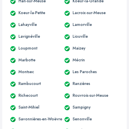
Han-sur-Meuse
Koeur-la-Grande
Koeur-la-Petite
Lacroix-sur-Meuse
Lahayville
Lamorville
Lavignéville
Liouville
Loupmont
Maizey
Marbotte
Mécrin
Montsec
Les Paroches
Rambucourt
Ranzières
Richecourt
Rouvrois-sur-Meuse
Saint-Mihiel
Sampigny
Savonnières-en-Woëvre
Senonville