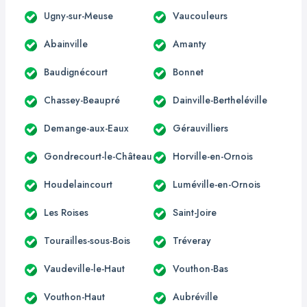
Ugny-sur-Meuse
Vaucouleurs
Abainville
Amanty
Baudignécourt
Bonnet
Chassey-Beaupré
Dainville-Bertheléville
Demange-aux-Eaux
Gérauvilliers
Gondrecourt-le-Château
Horville-en-Ornois
Houdelaincourt
Luméville-en-Ornois
Les Roises
Saint-Joire
Tourailles-sous-Bois
Tréveray
Vaudeville-le-Haut
Vouthon-Bas
Vouthon-Haut
Aubréville