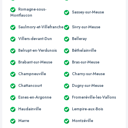
Romagne-sous-
Sassey-sur-Meuse
Montfaucon
Saulmory-et-Villefranche
Sivry-sur-Meuse
Villers-devant-Dun
Belleray
Belrupt-en-Verdunois
Béthelainville
Brabant-sur-Meuse
Bras-sur-Meuse
Champneuville
Charny-sur-Meuse
Chattancourt
Dugny-sur-Meuse
Esnes-en-Argonne
Fromeréville-les-Vallons
Haudainville
Lempire-aux-Bois
Marre
Montzéville