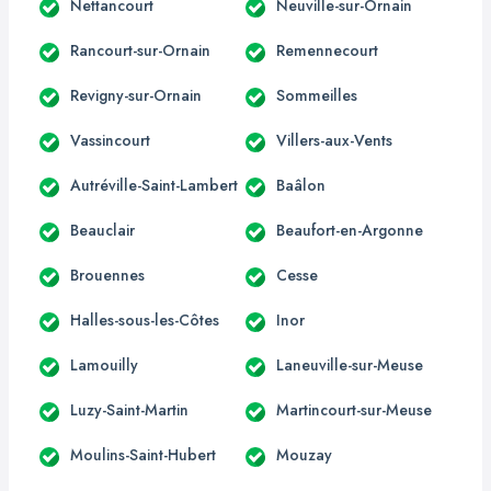
Nettancourt
Neuville-sur-Ornain
Rancourt-sur-Ornain
Remennecourt
Revigny-sur-Ornain
Sommeilles
Vassincourt
Villers-aux-Vents
Autréville-Saint-Lambert
Baâlon
Beauclair
Beaufort-en-Argonne
Brouennes
Cesse
Halles-sous-les-Côtes
Inor
Lamouilly
Laneuville-sur-Meuse
Luzy-Saint-Martin
Martincourt-sur-Meuse
Moulins-Saint-Hubert
Mouzay