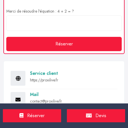
Merci de résoudre l'équation : 4 + 2 = ?
Réserver
Service client
https://proxilive.fr
Mail
contact@proxilive.fr
Partager
Réserver
Devis
Share
Facebook
Twitter
Email
Message
Skype
Viber