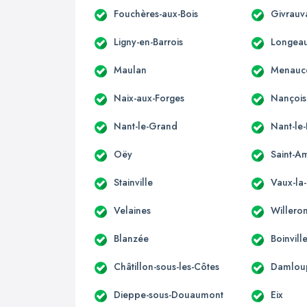
Fouchères-aux-Bois
Givrauv
Ligny-en-Barrois
Longea
Maulan
Menauc
Naix-aux-Forges
Nançois
Nant-le-Grand
Nant-le-
Oëy
Saint-A
Stainville
Vaux-la
Velaines
Willero
Blanzée
Boinvil
Châtillon-sous-les-Côtes
Damlou
Dieppe-sous-Douaumont
Eix