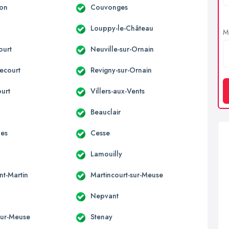
son
Couvonges
Louppy-le-Château
Me
ourt
Neuville-sur-Ornain
ecourt
Revigny-sur-Ornain
ourt
Villers-aux-Vents
Beauclair
nes
Cesse
Lamouilly
nt-Martin
Martincourt-sur-Meuse
Nepvant
-sur-Meuse
Stenay