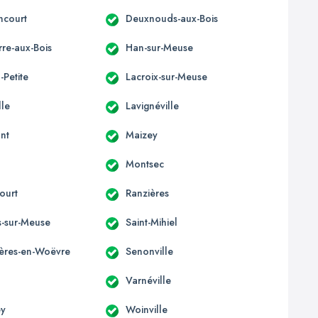
ncourt
Deuxnouds-aux-Bois
re-aux-Bois
Han-sur-Meuse
-Petite
Lacroix-sur-Meuse
lle
Lavignéville
nt
Maizey
Montsec
ourt
Ranzières
s-sur-Meuse
Saint-Mihiel
ères-en-Woëvre
Senonville
Varnéville
y
Woinville