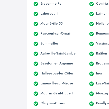
Brabant-le-Roi
Contris
Laheycourt
Laimont
Mognéville 55
Nettanc
Rancourt-sur-Ornain
Remenn
Sommeilles
Vassinc
Autréville-Saint-Lambert
Baâlon
Beaufort-en-Argonne
Brouen
Halles-sous-les-Côtes
Inor
Laneuville-sur-Meuse
Luzy-Sai
Moulins-Saint-Hubert
Mouzay
Olizy-sur-Chiers
Pouilly