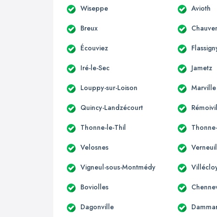
Wiseppe
Avioth
Breux
Chauven
Écouviez
Flassign
Iré-le-Sec
Jametz
Louppy-sur-Loison
Marville
Quincy-Landzécourt
Rémoivi
Thonne-le-Thil
Thonne-
Velosnes
Verneui
Vigneul-sous-Montmédy
Villéclo
Boviolles
Chennev
Dagonville
Dammari