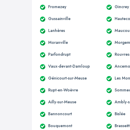
Fromezey
Gincrey
Gussainville
Hautecou
Lanhères
Maucour
Moranville
Morgem
Parfondrupt
Rouvres
Vaux-devant-Damloup
Ancemo
Génicourt-sur-Meuse
Les Mon
Rupt-en-Woëvre
Sommed
Ailly-sur-Meuse
Ambly-s
Bannoncourt
Bislée
Bouquemont
Brasseit