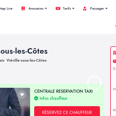
ap Live
Annuaires
Tarifs
Passager
sous-les-Côtes
R
xis Viéville-sous-les-Côtes
D
H
CENTRALE RESERVATION TAXI
Infos chauffeur
N
RÉSERVEZ CE CHAUFFEUR