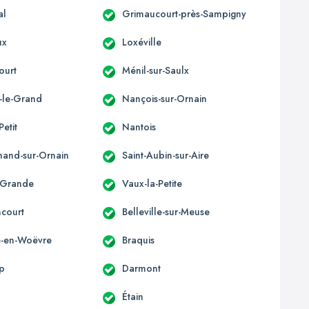
al
Grimaucourt-près-Sampigny
ux
Loxéville
ourt
Ménil-sur-Saulx
-le-Grand
Nançois-sur-Ornain
Petit
Nantois
mand-sur-Ornain
Saint-Aubin-sur-Aire
-Grande
Vaux-la-Petite
ncourt
Belleville-sur-Meuse
le-en-Woëvre
Braquis
p
Darmont
Étain