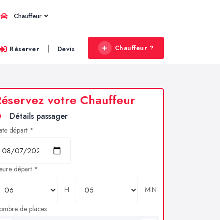
Chauffeur
Chauffeur ?
|
Réserver
Devis
éservez votre Chauffeur
Détails passager
ate départ *
eure départ *
H
MIN
ombre de places