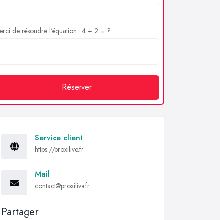
rci de résoudre l'équation : 4 + 2 = ?
Réserver
Service client
https://proxilive.fr
Mail
contact@proxilive.fr
Partager