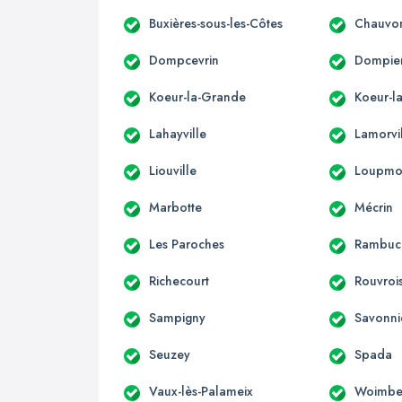
Buxières-sous-les-Côtes
Chauvo
Dompcevrin
Dompier
Koeur-la-Grande
Koeur-la
Lahayville
Lamorvi
Liouville
Loupmo
Marbotte
Mécrin
Les Paroches
Rambuc
Richecourt
Rouvroi
Sampigny
Savonni
Seuzey
Spada
Vaux-lès-Palameix
Woimbe