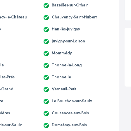
Bazeilles-sur-Othain
cy-le-Château
Chauvency-Saint-Hubert
y
Han-lès-Juvigny
Juvigny-sur-Loison
Montmédy
lle
Thonne-la-Long
les-Prés
Thonnelle
l-Grand
Verneuil-Petit
ye
Le Bouchon-sur-Saulx
ières
Cousances-aux-Bois
e-sur-Saulx
Domrémy-aux-Bois