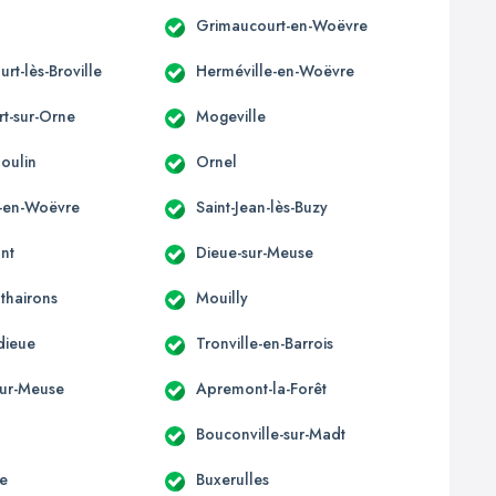
Grimaucourt-en-Woëvre
rt-lès-Broville
Herméville-en-Woëvre
t-sur-Orne
Mogeville
oulin
Ornel
-en-Woëvre
Saint-Jean-lès-Buzy
nt
Dieue-sur-Meuse
thairons
Mouilly
ieue
Tronville-en-Barrois
ur-Meuse
Apremont-la-Forêt
Bouconville-sur-Madt
te
Buxerulles