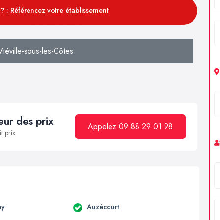
? : Référencez votre établissement
iéville-sous-les-Côtes
ur des prix
Appelez 09 88 29 01 98
t prix
ay
Auzécourt