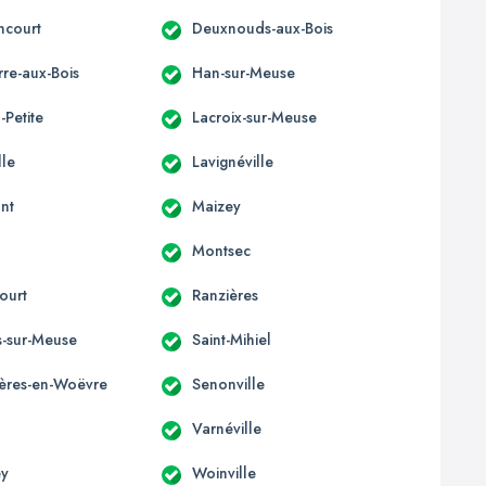
ncourt
Deuxnouds-aux-Bois
re-aux-Bois
Han-sur-Meuse
-Petite
Lacroix-sur-Meuse
lle
Lavignéville
nt
Maizey
Montsec
ourt
Ranzières
s-sur-Meuse
Saint-Mihiel
ères-en-Woëvre
Senonville
Varnéville
y
Woinville