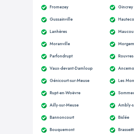
Fromezey
Gincrey
Gussainville
Hautecou
Lanhères
Maucour
Moranville
Morgem
Parfondrupt
Rouvres
Vaux-devant-Damloup
Ancemo
Génicourt-sur-Meuse
Les Mon
Rupt-en-Woëvre
Sommed
Ailly-sur-Meuse
Ambly-s
Bannoncourt
Bislée
Bouquemont
Brasseit