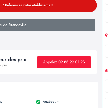
? : Référencez votre établissement
e de Brandeville
ur des prix
Appelez 09 88 29 01 98
t prix
ay
Auzécourt