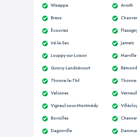
Wiseppe
Avioth
Breux
Chauven
Écouviez
Flassign
Iré-le-Sec
Jametz
Louppy-sur-Loison
Marville
Quincy-Landzécourt
Rémoivi
Thonne-le-Thil
Thonne-
Velosnes
Verneui
Vigneul-sous-Montmédy
Villéclo
Boviolles
Chennev
Dagonville
Dammari