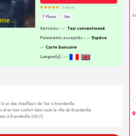
5 étoiles
B
7 Places
Van
Services :
Taxi conventionné
Paiements acceptés :
Espèce
Carte bancaire
Langue(s) :
 à un des chauffeurs de Taxi à Brandeville .
 et en tout confort dans toute la ville de Brandeville.
taxi à Brandeville 24h/7j .