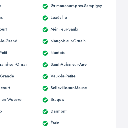
al
Grimaucourt-près-Sampigny
ux
Loxéville
ourt
Ménil-sur-Saulx
-le-Grand
Nançois-sur-Ornain
Petit
Nantois
mand-sur-Ornain
Saint-Aubin-sur-Aire
-Grande
Vaux-la-Petite
ncourt
Belleville-sur-Meuse
le-en-Woëvre
Braquis
p
Darmont
Étain