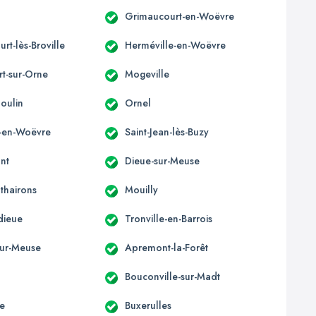
Grimaucourt-en-Woëvre
rt-lès-Broville
Herméville-en-Woëvre
t-sur-Orne
Mogeville
oulin
Ornel
-en-Woëvre
Saint-Jean-lès-Buzy
nt
Dieue-sur-Meuse
thairons
Mouilly
ieue
Tronville-en-Barrois
ur-Meuse
Apremont-la-Forêt
Bouconville-sur-Madt
te
Buxerulles