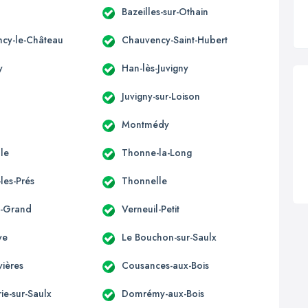
Bazeilles-sur-Othain
cy-le-Château
Chauvency-Saint-Hubert
y
Han-lès-Juvigny
Juvigny-sur-Loison
Montmédy
lle
Thonne-la-Long
les-Prés
Thonnelle
l-Grand
Verneuil-Petit
ye
Le Bouchon-sur-Saulx
ières
Cousances-aux-Bois
e-sur-Saulx
Domrémy-aux-Bois