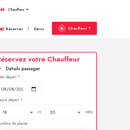
Chauffeur
Chauffeur ?
|
Réserver
Devis
éservez votre Chauffeur
Détails passager
ate départ *
eure départ *
H
MIN
ombre de places