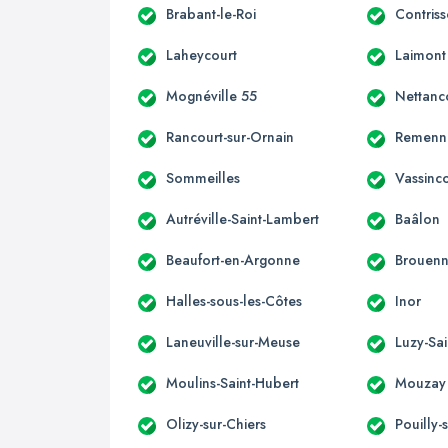
Brabant-le-Roi
Contris
Laheycourt
Laimont
Mognéville 55
Nettanc
Rancourt-sur-Ornain
Remenn
Sommeilles
Vassinc
Autréville-Saint-Lambert
Baâlon
Beaufort-en-Argonne
Brouen
Halles-sous-les-Côtes
Inor
Laneuville-sur-Meuse
Luzy-Sai
Moulins-Saint-Hubert
Mouzay
Olizy-sur-Chiers
Pouilly