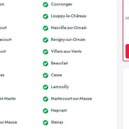
son
Couvonges
Louppy-le-Château
Me
ourt
Neuville-sur-Ornain
ecourt
Revigny-sur-Ornain
ourt
Villers-aux-Vents
Beauclair
nes
Cesse
Lamouilly
nt-Martin
Martincourt-sur-Meuse
Nepvant
-sur-Meuse
Stenay