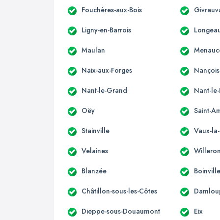
Fouchères-aux-Bois
Givrauv
Ligny-en-Barrois
Longea
Maulan
Menauc
Naix-aux-Forges
Nançois
Nant-le-Grand
Nant-le-
Oëy
Saint-A
Stainville
Vaux-la
Velaines
Willero
Blanzée
Boinvil
Châtillon-sous-les-Côtes
Damlou
Dieppe-sous-Douaumont
Eix