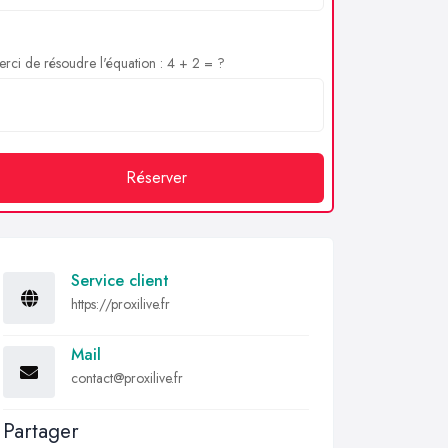
rci de résoudre l'équation : 4 + 2 = ?
Réserver
Service client
https://proxilive.fr
Mail
contact@proxilive.fr
Partager