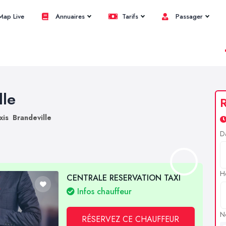
ap Live
Annuaires
Tarifs
Passager
lle
R
xis Brandeville
D
H
CENTRALE RESERVATION TAXI
Infos chauffeur
N
RÉSERVEZ CE CHAUFFEUR