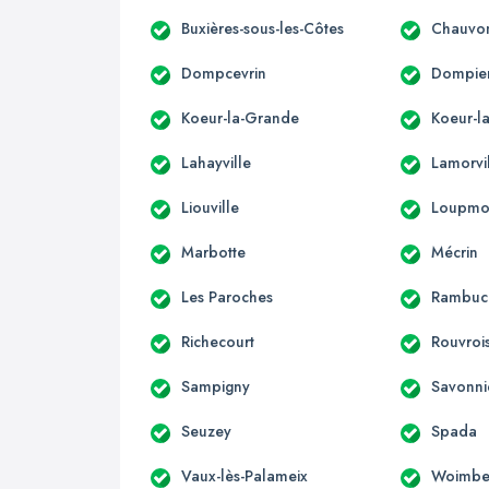
Buxières-sous-les-Côtes
Chauvo
Dompcevrin
Dompier
Koeur-la-Grande
Koeur-la
Lahayville
Lamorvi
Liouville
Loupmo
Marbotte
Mécrin
Les Paroches
Rambuc
Richecourt
Rouvroi
Sampigny
Savonni
Seuzey
Spada
Vaux-lès-Palameix
Woimbe