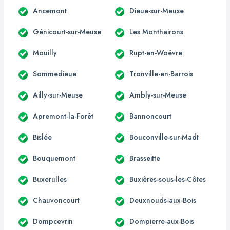
Ancemont
Dieue-sur-Meuse
Génicourt-sur-Meuse
Les Monthairons
Mouilly
Rupt-en-Woëvre
Sommedieue
Tronville-en-Barrois
Ailly-sur-Meuse
Ambly-sur-Meuse
Apremont-la-Forêt
Bannoncourt
Bislée
Bouconville-sur-Madt
Bouquemont
Brasseitte
Buxerulles
Buxières-sous-les-Côtes
Chauvoncourt
Deuxnouds-aux-Bois
Dompcevrin
Dompierre-aux-Bois