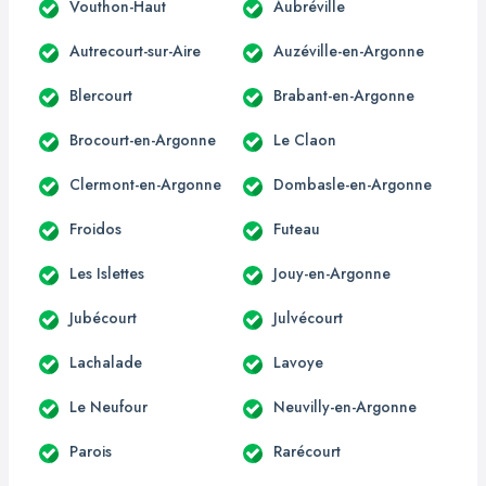
Vouthon-Haut
Aubréville
Autrecourt-sur-Aire
Auzéville-en-Argonne
Blercourt
Brabant-en-Argonne
Brocourt-en-Argonne
Le Claon
Clermont-en-Argonne
Dombasle-en-Argonne
Froidos
Futeau
Les Islettes
Jouy-en-Argonne
Jubécourt
Julvécourt
Lachalade
Lavoye
Le Neufour
Neuvilly-en-Argonne
Parois
Rarécourt