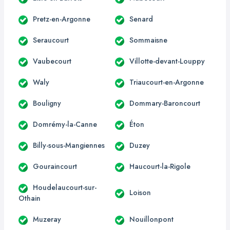
Pretz-en-Argonne
Senard
Seraucourt
Sommaisne
Vaubecourt
Villotte-devant-Louppy
Waly
Triaucourt-en-Argonne
Bouligny
Dommary-Baroncourt
Domrémy-la-Canne
Éton
Billy-sous-Mangiennes
Duzey
Gouraincourt
Haucourt-la-Rigole
Houdelaucourt-sur-
Loison
Othain
Muzeray
Nouillonpont