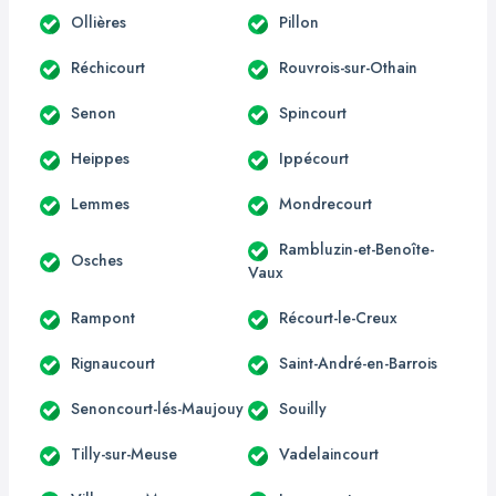
Ollières
Pillon
Réchicourt
Rouvrois-sur-Othain
Senon
Spincourt
Heippes
Ippécourt
Lemmes
Mondrecourt
Rambluzin-et-Benoîte-
Osches
Vaux
Rampont
Récourt-le-Creux
Rignaucourt
Saint-André-en-Barrois
Senoncourt-lés-Maujouy
Souilly
Tilly-sur-Meuse
Vadelaincourt