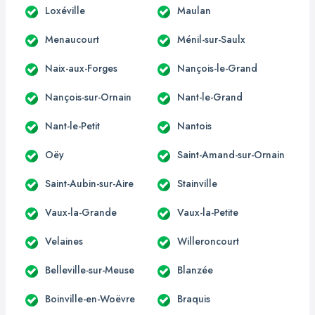
Loxéville
Maulan
Menaucourt
Ménil-sur-Saulx
Naix-aux-Forges
Nançois-le-Grand
Nançois-sur-Ornain
Nant-le-Grand
Nant-le-Petit
Nantois
Oëy
Saint-Amand-sur-Ornain
Saint-Aubin-sur-Aire
Stainville
Vaux-la-Grande
Vaux-la-Petite
Velaines
Willeroncourt
Belleville-sur-Meuse
Blanzée
Boinville-en-Woëvre
Braquis