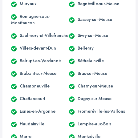
Murvaux
Regnéville-sur-Meuse
Romagne-sous-
Sassey-sur-Meuse
Montfaucon
Saulmory-et-Villefranche
Sivry-sur-Meuse
Villers-devant-Dun
Belleray
Belrupt-en-Verdunois
Béthelainville
Brabant-sur-Meuse
Bras-sur-Meuse
Champneuville
Charny-sur-Meuse
Chattancourt
Dugny-sur-Meuse
Esnes-en-Argonne
Fromeréville-les-Vallons
Haudainville
Lempire-aux-Bois
Marre
Montzéville