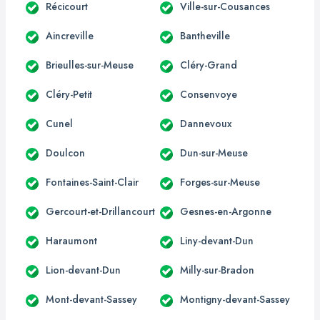
Récicourt
Ville-sur-Cousances
Aincreville
Bantheville
Brieulles-sur-Meuse
Cléry-Grand
Cléry-Petit
Consenvoye
Cunel
Dannevoux
Doulcon
Dun-sur-Meuse
Fontaines-Saint-Clair
Forges-sur-Meuse
Gercourt-et-Drillancourt
Gesnes-en-Argonne
Haraumont
Liny-devant-Dun
Lion-devant-Dun
Milly-sur-Bradon
Mont-devant-Sassey
Montigny-devant-Sassey