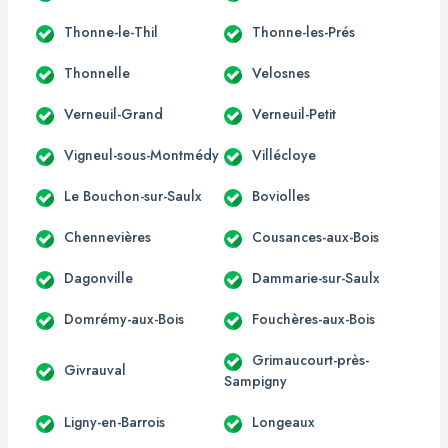
Thonne-le-Thil
Thonne-les-Prés
Thonnelle
Velosnes
Verneuil-Grand
Verneuil-Petit
Vigneul-sous-Montmédy
Villécloye
Le Bouchon-sur-Saulx
Boviolles
Chennevières
Cousances-aux-Bois
Dagonville
Dammarie-sur-Saulx
Domrémy-aux-Bois
Fouchères-aux-Bois
Grimaucourt-près-
Givrauval
Sampigny
Ligny-en-Barrois
Longeaux