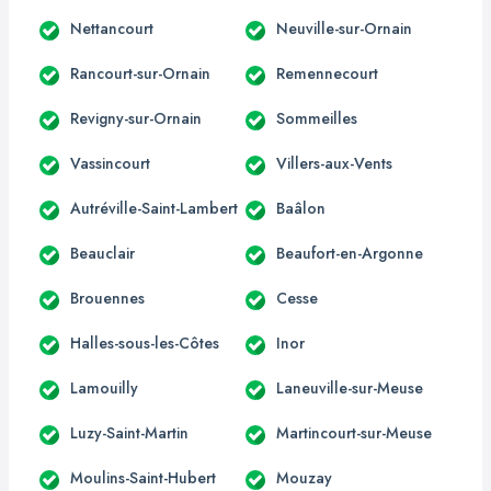
Nettancourt
Neuville-sur-Ornain
Rancourt-sur-Ornain
Remennecourt
Revigny-sur-Ornain
Sommeilles
Vassincourt
Villers-aux-Vents
Autréville-Saint-Lambert
Baâlon
Beauclair
Beaufort-en-Argonne
Brouennes
Cesse
Halles-sous-les-Côtes
Inor
Lamouilly
Laneuville-sur-Meuse
Luzy-Saint-Martin
Martincourt-sur-Meuse
Moulins-Saint-Hubert
Mouzay