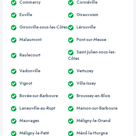
Commercy
Corniéville
Euville
Girauvoisin
Gironville-sous-les-Côtes
Lérouville
Malaumont
Pont-sur-Meuse
Saint-Julien-sous-les-
Raulecourt
Côtes
Vadonville
Vertuzey
Vignot
Ville-Issey
Bovée-sur-Barboure
Broussey-en-Blois
Laneuville-au-Rupt
Marson-sur-Barboure
Mauvages
Méligny-le-Grand
Méligny-le-Petit
Ménil-la-Horgne