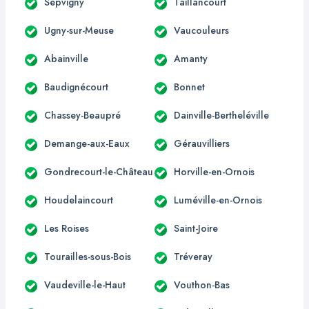
Sepvigny
Taillancourt
Ugny-sur-Meuse
Vaucouleurs
Abainville
Amanty
Baudignécourt
Bonnet
Chassey-Beaupré
Dainville-Bertheléville
Demange-aux-Eaux
Gérauvilliers
Gondrecourt-le-Château
Horville-en-Ornois
Houdelaincourt
Luméville-en-Ornois
Les Roises
Saint-Joire
Tourailles-sous-Bois
Tréveray
Vaudeville-le-Haut
Vouthon-Bas