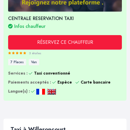
CENTRALE RESERVATION TAXI
Infos chauffeur
RÉSERVEZ CE CHAUFFEUR
5 étoiles
7 Places
Van
Services :
Taxi conventionné
Paiements acceptés :
Espèce
Carte bancaire
Langue(s) :
Taxi à Willeroncourt