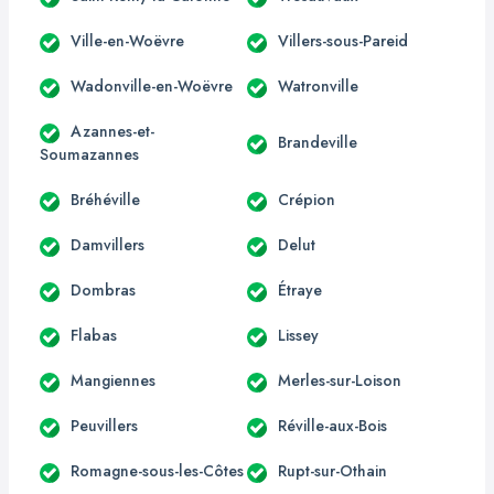
Ville-en-Woëvre
Villers-sous-Pareid
Wadonville-en-Woëvre
Watronville
Azannes-et-
Brandeville
Soumazannes
Bréhéville
Crépion
Damvillers
Delut
Dombras
Étraye
Flabas
Lissey
Mangiennes
Merles-sur-Loison
Peuvillers
Réville-aux-Bois
Romagne-sous-les-Côtes
Rupt-sur-Othain