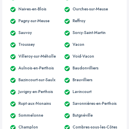
Naives-en-Blois
Ourches-sur-Meuse
Pagny-sur-Meuse
Reffroy
Sauvoy
Sorcy-Saint-Martin
Troussey
Vacon
Villeroy-sur-Méholle
Void-Vacon
Aulnois-en-Perthois
Baudonvilliers
Bazincourt-sur-Saulx
Brauvilliers
Juvigny-en-Perthois
Lavincourt
Rupt-aux-Nonains
Savonnières-en-Perthois
Sommelonne
Butgnéville
Champlon
Combres-sous-les-Côtes