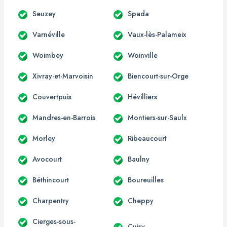
Seuzey
Spada
Varnéville
Vaux-lès-Palameix
Woimbey
Woinville
Xivray-et-Marvoisin
Biencourt-sur-Orge
Couvertpuis
Hévilliers
Mandres-en-Barrois
Montiers-sur-Saulx
Morley
Ribeaucourt
Avocourt
Baulny
Béthincourt
Boureuilles
Charpentry
Cheppy
Cierges-sous-
Cuisy