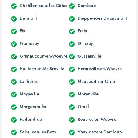
Châtillon-sous-les-Côtes
Damloup
Darmont
Dieppe-sous-Douaumont
Eix
Étain
Fromezey
Gincrey
Grimaucourt-en-Woëvre
Gussainville
Hautecourt-lès-Broville
Herméville-en-Woëvre
Lanhères
Maucourt-sur-Orne
Mogeville
Moranville
Morgemoulin
Ornel
Parfondrupt
Rouvres-en-Woëvre
Saint-Jean-lès-Buzy
Vaux-devant-Damloup