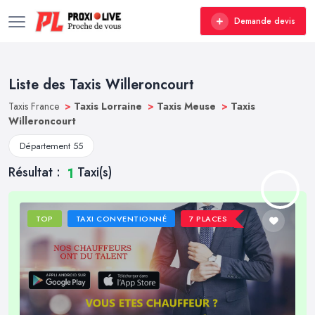
Demande devis
Liste des Taxis Willeroncourt
Taxis France
>
Taxis Lorraine
>
Taxis Meuse
>
Taxis
Willeroncourt
Département 55
Résultat :
Taxi(s)
1
TOP
TAXI CONVENTIONNÉ
7 PLACES