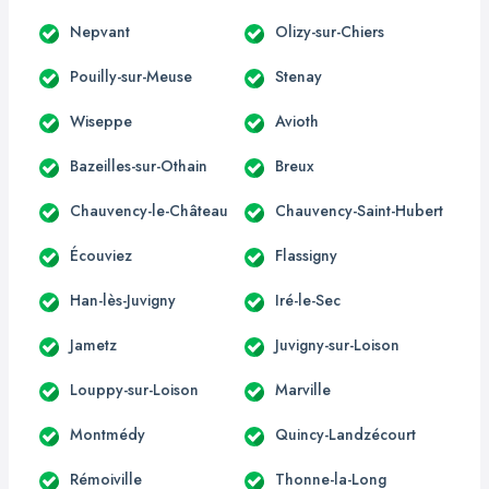
Nepvant
Olizy-sur-Chiers
Pouilly-sur-Meuse
Stenay
Wiseppe
Avioth
Bazeilles-sur-Othain
Breux
Chauvency-le-Château
Chauvency-Saint-Hubert
Écouviez
Flassigny
Han-lès-Juvigny
Iré-le-Sec
Jametz
Juvigny-sur-Loison
Louppy-sur-Loison
Marville
Montmédy
Quincy-Landzécourt
Rémoiville
Thonne-la-Long