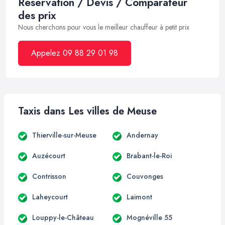
Réservation / Devis / Comparateur
des prix
Nous cherchons pour vous le meilleur chauffeur à petit prix
Appelez 09 88 29 01 98
Taxis dans Les villes de Meuse
Thierville-sur-Meuse
Andernay
Auzécourt
Brabant-le-Roi
Contrisson
Couvonges
Laheycourt
Laimont
Louppy-le-Château
Mognéville 55