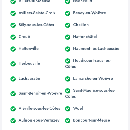
Villers-sur-Meuse
Issoncourt
Avillers-Sainte-Croix
Beney-en-Woëvre
Billy-sous-les-Côtes
Chaillon
Creuë
Hattonchâtel
Hattonville
Haumont-lès-Lachaussée
Heudicourt-sous-les-
Herbeuville
Côtes
Lachaussée
Lamarche-en-Woëvre
Saint-Maurice-sous-les-
Saint-Benoît-en-Woëvre
Côtes
Viéville-sous-les-Côtes
Woël
Aulnois-sous-Vertuzey
Boncourt-sur-Meuse