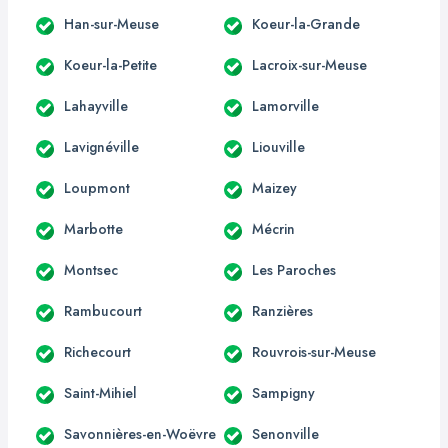
Han-sur-Meuse
Koeur-la-Grande
Koeur-la-Petite
Lacroix-sur-Meuse
Lahayville
Lamorville
Lavignéville
Liouville
Loupmont
Maizey
Marbotte
Mécrin
Montsec
Les Paroches
Rambucourt
Ranzières
Richecourt
Rouvrois-sur-Meuse
Saint-Mihiel
Sampigny
Savonnières-en-Woëvre
Senonville