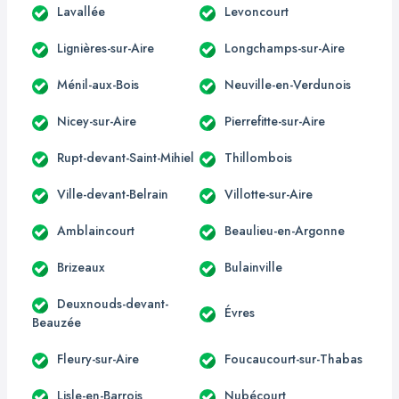
Lavallée
Levoncourt
Lignières-sur-Aire
Longchamps-sur-Aire
Ménil-aux-Bois
Neuville-en-Verdunois
Nicey-sur-Aire
Pierrefitte-sur-Aire
Rupt-devant-Saint-Mihiel
Thillombois
Ville-devant-Belrain
Villotte-sur-Aire
Amblaincourt
Beaulieu-en-Argonne
Brizeaux
Bulainville
Deuxnouds-devant-
Évres
Beauzée
Fleury-sur-Aire
Foucaucourt-sur-Thabas
Lisle-en-Barrois
Nubécourt