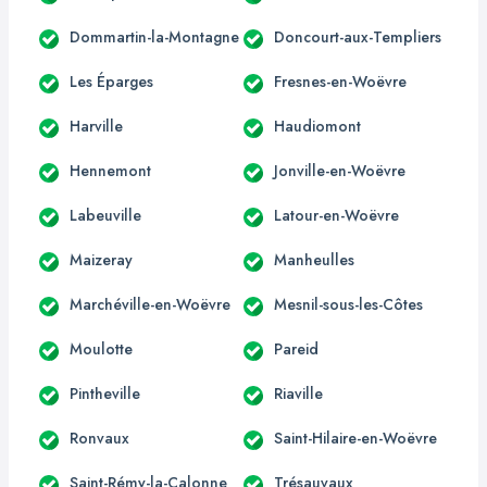
Dommartin-la-Montagne
Doncourt-aux-Templiers
Les Éparges
Fresnes-en-Woëvre
Harville
Haudiomont
Hennemont
Jonville-en-Woëvre
Labeuville
Latour-en-Woëvre
Maizeray
Manheulles
Marchéville-en-Woëvre
Mesnil-sous-les-Côtes
Moulotte
Pareid
Pintheville
Riaville
Ronvaux
Saint-Hilaire-en-Woëvre
Saint-Rémy-la-Calonne
Trésauvaux