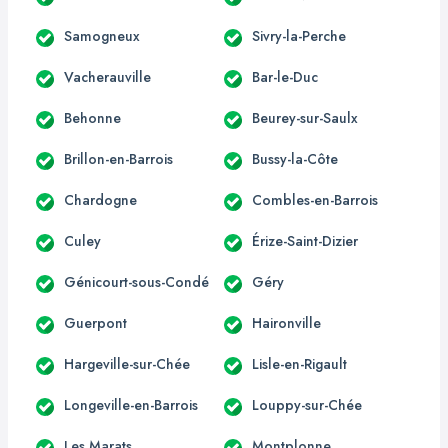
Samogneux
Sivry-la-Perche
Vacherauville
Bar-le-Duc
Behonne
Beurey-sur-Saulx
Brillon-en-Barrois
Bussy-la-Côte
Chardogne
Combles-en-Barrois
Culey
Érize-Saint-Dizier
Génicourt-sous-Condé
Géry
Guerpont
Haironville
Hargeville-sur-Chée
Lisle-en-Rigault
Longeville-en-Barrois
Louppy-sur-Chée
Les Marats
Montplonne