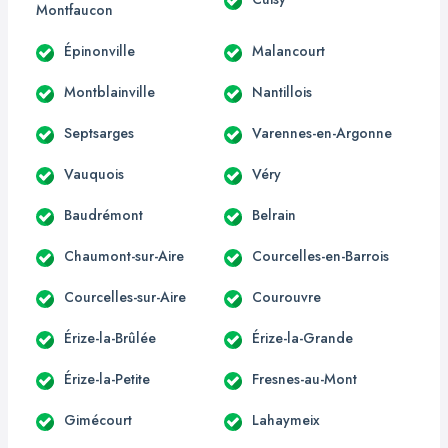
Montfaucon
Épinonville
Malancourt
Montblainville
Nantillois
Septsarges
Varennes-en-Argonne
Vauquois
Véry
Baudrémont
Belrain
Chaumont-sur-Aire
Courcelles-en-Barrois
Courcelles-sur-Aire
Courouvre
Érize-la-Brûlée
Érize-la-Grande
Érize-la-Petite
Fresnes-au-Mont
Gimécourt
Lahaymeix