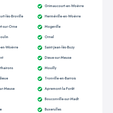
Grimaucourt-en-Woëvre
rt-lès-Broville
Herméville-en-Woëvre
t-sur-Orne
Mogeville
oulin
Ornel
-en-Woëvre
Saint-Jean-lès-Buzy
nt
Dieue-sur-Meuse
thairons
Mouilly
ieue
Tronville-en-Barrois
ur-Meuse
Apremont-la-Forêt
Bouconville-sur-Madt
te
Buxerulles