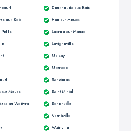
ncourt
Deuxnouds-aux-Bois
re-aux-Bois
Han-sur-Meuse
-Petite
Lacroix-sur-Meuse
lle
Lavignéville
nt
Maizey
Montsec
ourt
Ranzières
s-sur-Meuse
Saint-Mihiel
ères-en-Woëvre
Senonville
Varnéville
y
Woinville