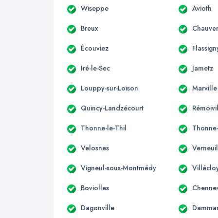
Wiseppe
Avioth
Breux
Chauven
Écouviez
Flassign
Iré-le-Sec
Jametz
Louppy-sur-Loison
Marville
Quincy-Landzécourt
Rémoivi
Thonne-le-Thil
Thonne-
Velosnes
Verneui
Vigneul-sous-Montmédy
Villéclo
Boviolles
Chennev
Dagonville
Dammari