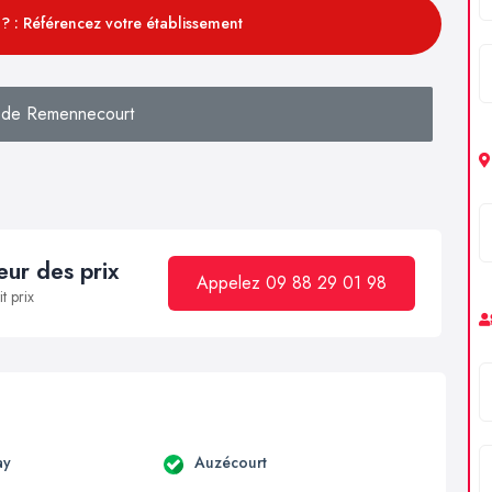
? : Référencez votre établissement
 de Remennecourt
ur des prix
Appelez 09 88 29 01 98
t prix
ay
Auzécourt