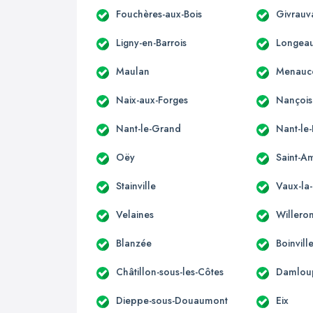
Fouchères-aux-Bois
Givrauv
Ligny-en-Barrois
Longea
Maulan
Menauc
Naix-aux-Forges
Nançois
Nant-le-Grand
Nant-le-
Oëy
Saint-A
Stainville
Vaux-la
Velaines
Willero
Blanzée
Boinvil
Châtillon-sous-les-Côtes
Damlou
Dieppe-sous-Douaumont
Eix