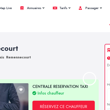
ap Live
Annuaires
Tarifs
Passager
ecourt
R
xis Remennecourt
D
H
CENTRALE RESERVATION TAXI
Infos chauffeur
N
RÉSERVEZ CE CHAUFFEUR