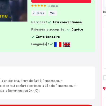
5 étoiles
B
7 Places
Van
Services :
Taxi conventionné
Paiements acceptés :
Espèce
Carte bancaire
Langue(s) :
el à un des chauffeurs de Taxi à Remennecourt .
is et en tout confort dans toute la ville de Remennecourt.
n taxi à Remennecourt 24h/7j .