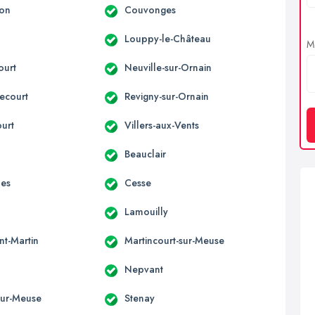
son
Couvonges
Louppy-le-Château
Me
ourt
Neuville-sur-Ornain
ecourt
Revigny-sur-Ornain
ourt
Villers-aux-Vents
Beauclair
nes
Cesse
Lamouilly
nt-Martin
Martincourt-sur-Meuse
Nepvant
-sur-Meuse
Stenay