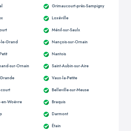
al
Grimaucourt-près-Sampigny
ux
Loxéville
ourt
Ménil-sur-Saulx
-le-Grand
Nançois-sur-Ornain
Petit
Nantois
mand-sur-Ornain
Saint-Aubin-sur-Aire
-Grande
Vaux-la-Petite
ncourt
Belleville-sur-Meuse
le-en-Woëvre
Braquis
p
Darmont
Étain