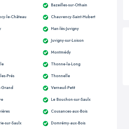
Bazeilles-sur-Othain
cy-le-Château
Chauvency-Saint-Hubert
y
Han-lès-Juvigny
Juvigny-sur-Loison
Montmédy
lle
Thonne-la-Long
les-Prés
Thonnelle
l-Grand
Verneuil-Petit
ye
Le Bouchon-sur-Saulx
ières
Cousances-aux-Bois
e-sur-Saulx
Domrémy-aux-Bois