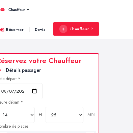
Chauffeur
Chauffeur ?
|
Réserver
Devis
éservez votre Chauffeur
Détails passager
ate départ *
eure départ *
H
MIN
ombre de places