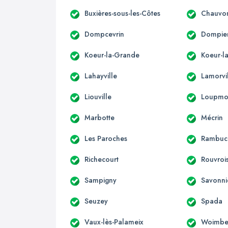
Buxières-sous-les-Côtes
Chauvo
Dompcevrin
Dompier
Koeur-la-Grande
Koeur-la
Lahayville
Lamorvi
Liouville
Loupmo
Marbotte
Mécrin
Les Paroches
Rambuc
Richecourt
Rouvroi
Sampigny
Savonni
Seuzey
Spada
Vaux-lès-Palameix
Woimbe