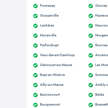
Fromezey
Gincrey
Gussainville
Hautecou
Lanhères
Maucour
Moranville
Morgem
Parfondrupt
Rouvres
Vaux-devant-Damloup
Ancemo
Génicourt-sur-Meuse
Les Mon
Rupt-en-Woëvre
Sommed
Ailly-sur-Meuse
Ambly-s
Bannoncourt
Bislée
Bouquemont
Brasseit