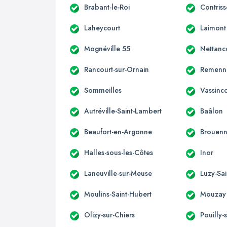
Brabant-le-Roi
Contris
Laheycourt
Laimont
Mognéville 55
Nettanc
Rancourt-sur-Ornain
Remenn
Sommeilles
Vassinc
Autréville-Saint-Lambert
Baâlon
Beaufort-en-Argonne
Brouen
Halles-sous-les-Côtes
Inor
Laneuville-sur-Meuse
Luzy-Sai
Moulins-Saint-Hubert
Mouzay
Olizy-sur-Chiers
Pouilly