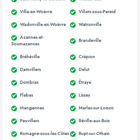
Ville-en-Woëvre
Villers-sous-Pareid
Wadonville-en-Woëvre
Watronville
Azannes-et-
Brandeville
Soumazannes
Bréhéville
Crépion
Damvillers
Delut
Dombras
Étraye
Flabas
Lissey
Mangiennes
Merles-sur-Loison
Peuvillers
Réville-aux-Bois
Romagne-sous-les-Côtes
Rupt-sur-Othain