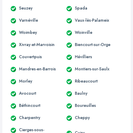
Seuzey
Spada
Varnéville
Vaux-lès-Palameix
Woimbey
Woinville
Xivray-et-Marvoisin
Biencourt-sur-Orge
Couvertpuis
Hévilliers
Mandres-en-Barrois
Montiers-sur-Saulx
Morley
Ribeaucourt
Avocourt
Baulny
Béthincourt
Boureuilles
Charpentry
Cheppy
Cierges-sous-
Cuisy