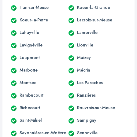
Han-sur-Meuse
Koeur-la-Grande
Koeur-la-Petite
Lacroix-sur-Meuse
Lahayville
Lamorville
Lavignéville
Liouville
Loupmont
Maizey
Marbotte
Mécrin
Montsec
Les Paroches
Rambucourt
Ranzières
Richecourt
Rouvrois-sur-Meuse
Saint-Mihiel
Sampigny
Savonnières-en-Woëvre
Senonville