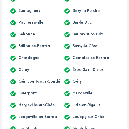
Samogneux
Sivry-la-Perche
Vacherauville
Bar-le-Duc
Behonne
Beurey-sur-Saulx
Brillon-en-Barrois
Bussy-la-Côte
Chardogne
Combles-en-Barrois
Culey
Érize-Saint-Dizier
Génicourt-sous-Condé
Géry
Guerpont
Haironville
Hargeville-sur-Chée
Lisle-en-Rigault
Longeville-en-Barrois
Louppy-sur-Chée
Les Marats
Montplonne