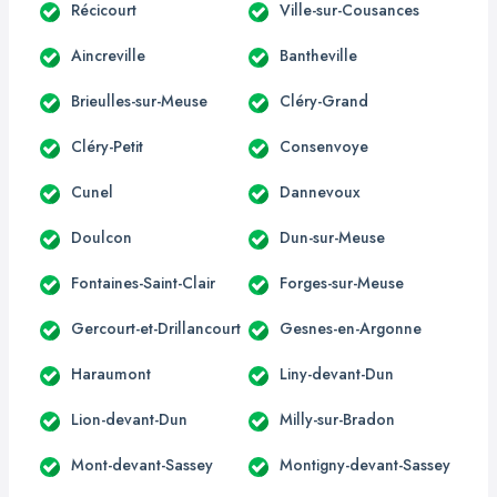
Récicourt
Ville-sur-Cousances
Aincreville
Bantheville
Brieulles-sur-Meuse
Cléry-Grand
Cléry-Petit
Consenvoye
Cunel
Dannevoux
Doulcon
Dun-sur-Meuse
Fontaines-Saint-Clair
Forges-sur-Meuse
Gercourt-et-Drillancourt
Gesnes-en-Argonne
Haraumont
Liny-devant-Dun
Lion-devant-Dun
Milly-sur-Bradon
Mont-devant-Sassey
Montigny-devant-Sassey