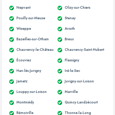
Nepvant
Olizy-sur-Chiers
Pouilly-sur-Meuse
Stenay
Wiseppe
Avioth
Bazeilles-sur-Othain
Breux
Chauvency-le-Château
Chauvency-Saint-Hubert
Écouviez
Flassigny
Han-lès-Juvigny
Iré-le-Sec
Jametz
Juvigny-sur-Loison
Louppy-sur-Loison
Marville
Montmédy
Quincy-Landzécourt
Rémoiville
Thonne-la-Long