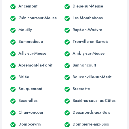
Ancemont
Dieue-sur-Meuse
Génicourt-sur-Meuse
Les Monthairons
Mouilly
Rupt-en-Woëvre
Sommedieue
Tronville-en-Barrois
Ailly-sur-Meuse
Ambly-sur-Meuse
Apremont-la-Forêt
Bannoncourt
Bislée
Bouconville-sur-Madt
Bouquemont
Brasseitte
Buxerulles
Buxières-sous-les-Côtes
Chauvoncourt
Deuxnouds-aux-Bois
Dompcevrin
Dompierre-aux-Bois