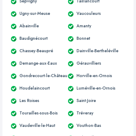
Sepvigny
Taillancourt
Ugny-sur-Meuse
Vaucouleurs
Abainville
Amanty
Baudignécourt
Bonnet
Chassey-Beaupré
Dainville-Bertheléville
Demange-aux-Eaux
Gérauvilliers
Gondrecourt-le-Château
Horville-en-Ornois
Houdelaincourt
Luméville-en-Ornois
Les Roises
Saint-Joire
Tourailles-sous-Bois
Tréveray
Vaudeville-le-Haut
Vouthon-Bas