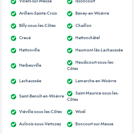
Villers-sur-Meuse
Issoncourt
Avillers-Sainte-Croix
Beney-en-Woëvre
Billy-sous-les-Côtes
Chaillon
Creuë
Hattonchâtel
Hattonville
Haumont-lès-Lachaussée
Heudicourt-sous-les-
Herbeuville
Côtes
Lachaussée
Lamarche-en-Woëvre
Saint-Maurice-sous-les-
Saint-Benoît-en-Woëvre
Côtes
Viéville-sous-les-Côtes
Woël
Aulnois-sous-Vertuzey
Boncourt-sur-Meuse