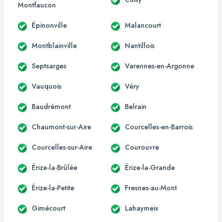
Montfaucon
Épinonville
Malancourt
Montblainville
Nantillois
Septsarges
Varennes-en-Argonne
Vauquois
Véry
Baudrémont
Belrain
Chaumont-sur-Aire
Courcelles-en-Barrois
Courcelles-sur-Aire
Courouvre
Érize-la-Brûlée
Érize-la-Grande
Érize-la-Petite
Fresnes-au-Mont
Gimécourt
Lahaymeix