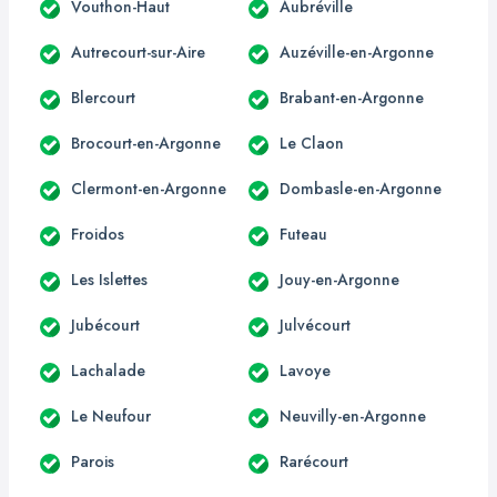
Vouthon-Haut
Aubréville
Autrecourt-sur-Aire
Auzéville-en-Argonne
Blercourt
Brabant-en-Argonne
Brocourt-en-Argonne
Le Claon
Clermont-en-Argonne
Dombasle-en-Argonne
Froidos
Futeau
Les Islettes
Jouy-en-Argonne
Jubécourt
Julvécourt
Lachalade
Lavoye
Le Neufour
Neuvilly-en-Argonne
Parois
Rarécourt