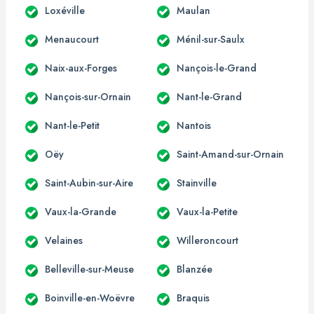
Loxéville
Maulan
Menaucourt
Ménil-sur-Saulx
Naix-aux-Forges
Nançois-le-Grand
Nançois-sur-Ornain
Nant-le-Grand
Nant-le-Petit
Nantois
Oëy
Saint-Amand-sur-Ornain
Saint-Aubin-sur-Aire
Stainville
Vaux-la-Grande
Vaux-la-Petite
Velaines
Willeroncourt
Belleville-sur-Meuse
Blanzée
Boinville-en-Woëvre
Braquis