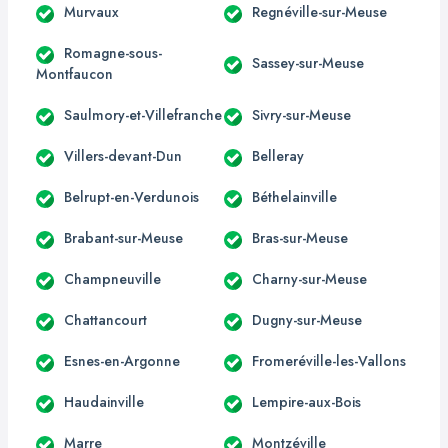
Murvaux
Regnéville-sur-Meuse
Romagne-sous-
Sassey-sur-Meuse
Montfaucon
Saulmory-et-Villefranche
Sivry-sur-Meuse
Villers-devant-Dun
Belleray
Belrupt-en-Verdunois
Béthelainville
Brabant-sur-Meuse
Bras-sur-Meuse
Champneuville
Charny-sur-Meuse
Chattancourt
Dugny-sur-Meuse
Esnes-en-Argonne
Fromeréville-les-Vallons
Haudainville
Lempire-aux-Bois
Marre
Montzéville