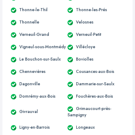
Thonne-le-Thil
Thonne-les-Prés
Thonnelle
Velosnes
Verneuil-Grand
Verneuil-Petit
Vigneul-sous-Montmédy
Villécloye
Le Bouchon-sur-Saulx
Boviolles
Chennevières
Cousances-aux-Bois
Dagonville
Dammarie-sur-Saulx
Domrémy-aux-Bois
Fouchères-aux-Bois
Grimaucourt-près-
Givrauval
Sampigny
Ligny-en-Barrois
Longeaux