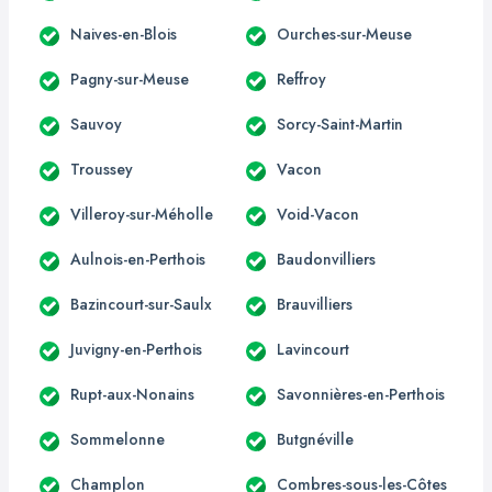
Naives-en-Blois
Ourches-sur-Meuse
Pagny-sur-Meuse
Reffroy
Sauvoy
Sorcy-Saint-Martin
Troussey
Vacon
Villeroy-sur-Méholle
Void-Vacon
Aulnois-en-Perthois
Baudonvilliers
Bazincourt-sur-Saulx
Brauvilliers
Juvigny-en-Perthois
Lavincourt
Rupt-aux-Nonains
Savonnières-en-Perthois
Sommelonne
Butgnéville
Champlon
Combres-sous-les-Côtes