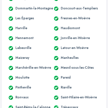
Dommartin-la-Montagne
Doncourt-aux-Templiers
Les Éparges
Fresnes-en-Woëvre
Harville
Haudiomont
Hennemont
Jonville-en-Woëvre
Labeuville
Latour-en-Woëvre
Maizeray
Manheulles
Marchéville-en-Woëvre
Mesnil-sous-les-Côtes
Moulotte
Pareid
Pintheville
Riaville
Ronvaux
Saint-Hilaire-en-Woëvre
Saint-Rémy-la-Calonne
Trésauvaux