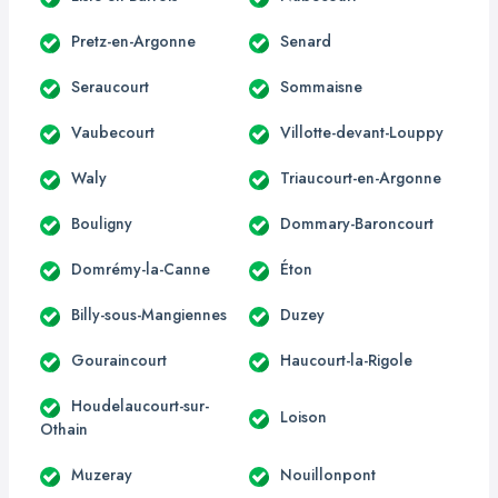
Pretz-en-Argonne
Senard
Seraucourt
Sommaisne
Vaubecourt
Villotte-devant-Louppy
Waly
Triaucourt-en-Argonne
Bouligny
Dommary-Baroncourt
Domrémy-la-Canne
Éton
Billy-sous-Mangiennes
Duzey
Gouraincourt
Haucourt-la-Rigole
Houdelaucourt-sur-
Loison
Othain
Muzeray
Nouillonpont