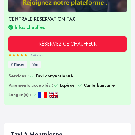
CENTRALE RESERVATION TAXI
Infos chauffeur
RÉSERVEZ CE CHAUFFEUR
5 étoiles
7 Places
Van
Services :
Taxi conventionné
Paiements acceptés :
Espèce
Carte bancaire
Langue(s) :
Taxi à Montplonne