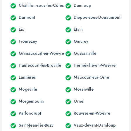
Châtillon-sous-les-Côtes
Damloup
Darmont
Dieppe-sous-Douaumont
Eix
Étain
Fromezey
Gincrey
Grimaucourt-en-Woëvre
Gussainville
Hautecourt-lès-Broville
Herméville-en-Woëvre
Lanhères
Maucourt-sur-Orne
Mogeville
Moranville
Morgemoulin
Ornel
Parfondrupt
Rouvres-en-Woëvre
Saint-Jean-lès-Buzy
Vaux-devant-Damloup