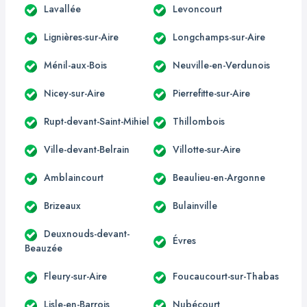
Lavallée
Levoncourt
Lignières-sur-Aire
Longchamps-sur-Aire
Ménil-aux-Bois
Neuville-en-Verdunois
Nicey-sur-Aire
Pierrefitte-sur-Aire
Rupt-devant-Saint-Mihiel
Thillombois
Ville-devant-Belrain
Villotte-sur-Aire
Amblaincourt
Beaulieu-en-Argonne
Brizeaux
Bulainville
Deuxnouds-devant-
Évres
Beauzée
Fleury-sur-Aire
Foucaucourt-sur-Thabas
Lisle-en-Barrois
Nubécourt