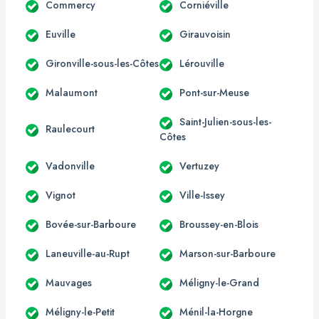
Commercy
Corniéville
Euville
Girauvoisin
Gironville-sous-les-Côtes
Lérouville
Malaumont
Pont-sur-Meuse
Saint-Julien-sous-les-
Raulecourt
Côtes
Vadonville
Vertuzey
Vignot
Ville-Issey
Bovée-sur-Barboure
Broussey-en-Blois
Laneuville-au-Rupt
Marson-sur-Barboure
Mauvages
Méligny-le-Grand
Méligny-le-Petit
Ménil-la-Horgne