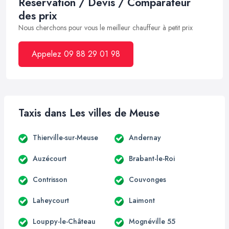
Réservation / Devis / Comparateur
des prix
Nous cherchons pour vous le meilleur chauffeur à petit prix
Appelez 09 88 29 01 98
Taxis dans Les villes de Meuse
Thierville-sur-Meuse
Andernay
Auzécourt
Brabant-le-Roi
Contrisson
Couvonges
Laheycourt
Laimont
Louppy-le-Château
Mognéville 55