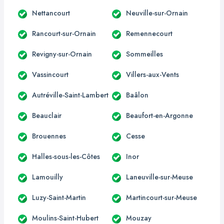
Nettancourt
Neuville-sur-Ornain
Rancourt-sur-Ornain
Remennecourt
Revigny-sur-Ornain
Sommeilles
Vassincourt
Villers-aux-Vents
Autréville-Saint-Lambert
Baâlon
Beauclair
Beaufort-en-Argonne
Brouennes
Cesse
Halles-sous-les-Côtes
Inor
Lamouilly
Laneuville-sur-Meuse
Luzy-Saint-Martin
Martincourt-sur-Meuse
Moulins-Saint-Hubert
Mouzay