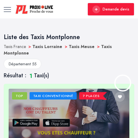
Demande devis
Liste des Taxis Montplonne
Taxis France
>
Taxis Lorraine
>
Taxis Meuse
>
Taxis
Montplonne
Département 55
Résultat :
Taxi(s)
1
TOP
TAXI CONVENTIONNÉ
7 PLACES