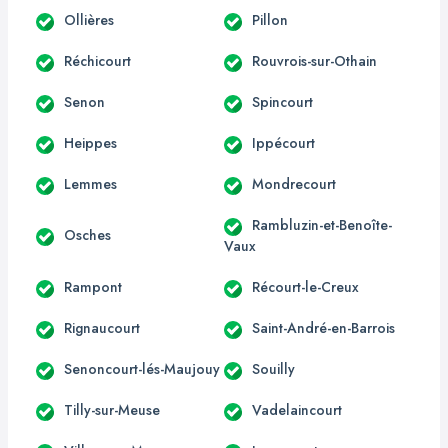
Ollières
Pillon
Réchicourt
Rouvrois-sur-Othain
Senon
Spincourt
Heippes
Ippécourt
Lemmes
Mondrecourt
Rambluzin-et-Benoîte-
Osches
Vaux
Rampont
Récourt-le-Creux
Rignaucourt
Saint-André-en-Barrois
Senoncourt-lés-Maujouy
Souilly
Tilly-sur-Meuse
Vadelaincourt