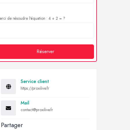
rci de résoudre l'équation : 4 + 2 = ?
Réserver
Service client
https://proxilive.fr
Mail
contact@proxilive.fr
Partager