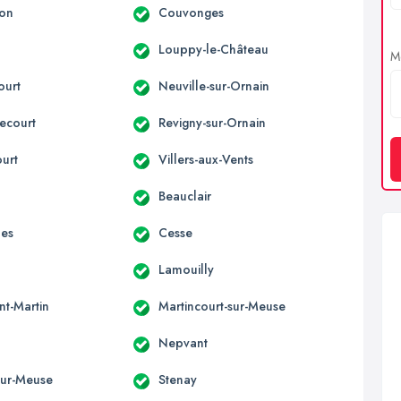
son
Couvonges
Louppy-le-Château
Me
ourt
Neuville-sur-Ornain
ecourt
Revigny-sur-Ornain
ourt
Villers-aux-Vents
Beauclair
nes
Cesse
Lamouilly
nt-Martin
Martincourt-sur-Meuse
Nepvant
-sur-Meuse
Stenay