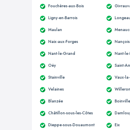
Fouchères-aux-Bois
Givrauv
Ligny-en-Barrois
Longea
Maulan
Menauc
Naix-aux-Forges
Nançois
Nant-le-Grand
Nant-le-
Oëy
Saint-A
Stainville
Vaux-la
Velaines
Willero
Blanzée
Boinvil
Châtillon-sous-les-Côtes
Damlou
Dieppe-sous-Douaumont
Eix