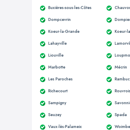
Buxières-sous-les-Côtes
Chauvo
Dompcevrin
Dompier
Koeur-la-Grande
Koeur-la
Lahayville
Lamorvi
Liouville
Loupmo
Marbotte
Mécrin
Les Paroches
Rambuc
Richecourt
Rouvroi
Sampigny
Savonni
Seuzey
Spada
Vaux-lès-Palameix
Woimbe