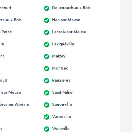
ncourt
Deuxnouds-aux-Bois
re-aux-Bois
Han-sur-Meuse
-Petite
Lacroix-sur-Meuse
lle
Lavignéville
nt
Maizey
Montsec
ourt
Ranzières
s-sur-Meuse
Saint-Mihiel
ères-en-Woëvre
Senonville
Varnéville
y
Woinville