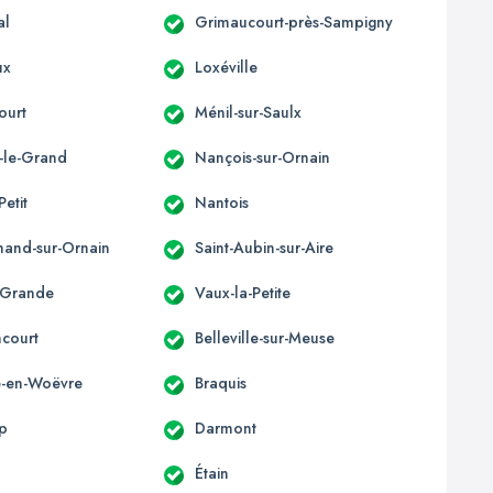
al
Grimaucourt-près-Sampigny
ux
Loxéville
ourt
Ménil-sur-Saulx
-le-Grand
Nançois-sur-Ornain
Petit
Nantois
mand-sur-Ornain
Saint-Aubin-sur-Aire
-Grande
Vaux-la-Petite
ncourt
Belleville-sur-Meuse
le-en-Woëvre
Braquis
p
Darmont
Étain