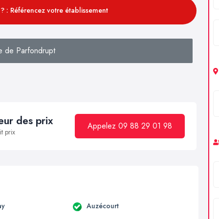
? : Référencez votre établissement
e de Parfondrupt
ur des prix
Appelez 09 88 29 01 98
t prix
ay
Auzécourt