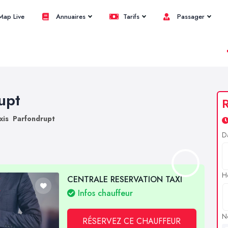
ap Live
Annuaires
Tarifs
Passager
upt
R
xis Parfondrupt
D
H
CENTRALE RESERVATION TAXI
Infos chauffeur
N
RÉSERVEZ CE CHAUFFEUR