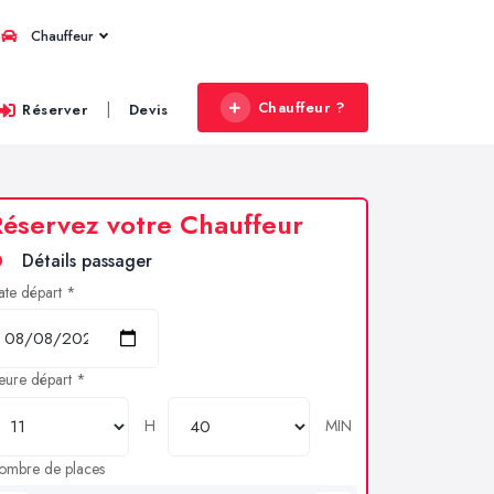
Chauffeur
Chauffeur ?
|
Réserver
Devis
éservez votre Chauffeur
Détails passager
ate départ *
eure départ *
H
MIN
ombre de places