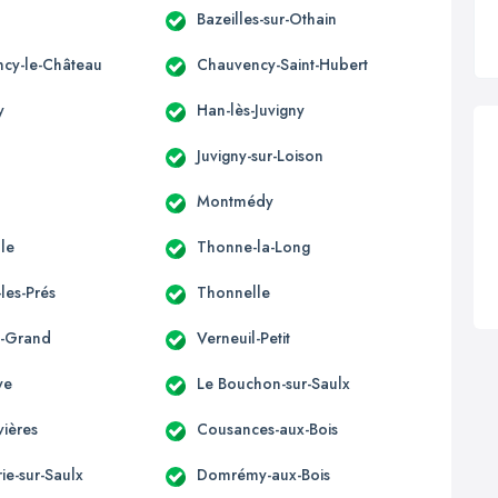
Bazeilles-sur-Othain
cy-le-Château
Chauvency-Saint-Hubert
y
Han-lès-Juvigny
Juvigny-sur-Loison
Montmédy
lle
Thonne-la-Long
les-Prés
Thonnelle
l-Grand
Verneuil-Petit
ye
Le Bouchon-sur-Saulx
ières
Cousances-aux-Bois
e-sur-Saulx
Domrémy-aux-Bois