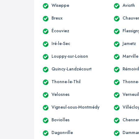
Wiseppe
Avioth
Breux
Chauven
Écouviez
Flassign
Iré-le-Sec
Jametz
Louppy-sur-Loison
Marville
Quincy-Landzécourt
Rémoivi
Thonne-le-Thil
Thonne-
Velosnes
Verneui
Vigneul-sous-Montmédy
Villéclo
Boviolles
Chennev
Dagonville
Dammari