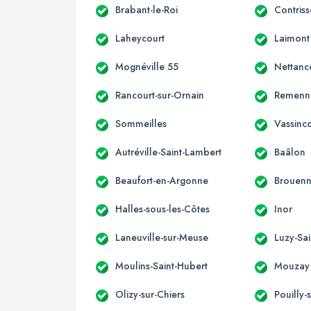
Brabant-le-Roi
Contris
Laheycourt
Laimont
Mognéville 55
Nettanc
Rancourt-sur-Ornain
Remenn
Sommeilles
Vassinc
Autréville-Saint-Lambert
Baâlon
Beaufort-en-Argonne
Brouen
Halles-sous-les-Côtes
Inor
Laneuville-sur-Meuse
Luzy-Sai
Moulins-Saint-Hubert
Mouzay
Olizy-sur-Chiers
Pouilly