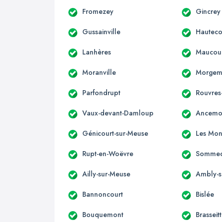
Fromezey
Gincrey
Gussainville
Hautecou
Lanhères
Maucour
Moranville
Morgem
Parfondrupt
Rouvres
Vaux-devant-Damloup
Ancemo
Génicourt-sur-Meuse
Les Mon
Rupt-en-Woëvre
Sommed
Ailly-sur-Meuse
Ambly-s
Bannoncourt
Bislée
Bouquemont
Brasseit