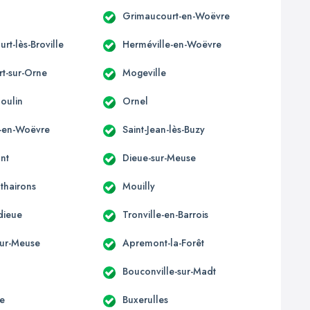
Grimaucourt-en-Woëvre
rt-lès-Broville
Herméville-en-Woëvre
t-sur-Orne
Mogeville
oulin
Ornel
-en-Woëvre
Saint-Jean-lès-Buzy
nt
Dieue-sur-Meuse
thairons
Mouilly
ieue
Tronville-en-Barrois
ur-Meuse
Apremont-la-Forêt
Bouconville-sur-Madt
te
Buxerulles