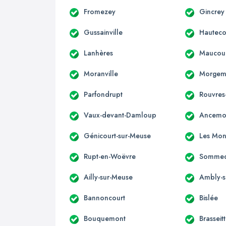
Fromezey
Gincrey
Gussainville
Hautecou
Lanhères
Maucour
Moranville
Morgem
Parfondrupt
Rouvres
Vaux-devant-Damloup
Ancemo
Génicourt-sur-Meuse
Les Mon
Rupt-en-Woëvre
Sommed
Ailly-sur-Meuse
Ambly-s
Bannoncourt
Bislée
Bouquemont
Brasseit