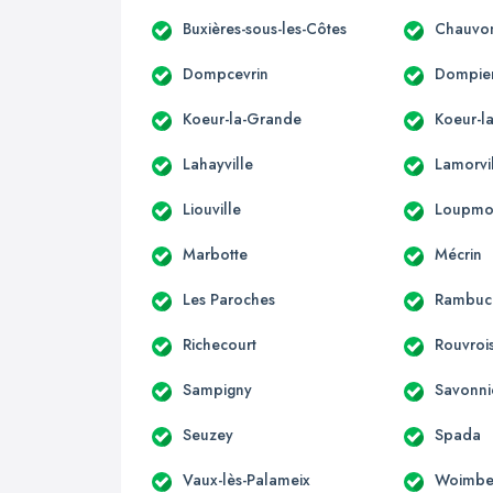
Buxières-sous-les-Côtes
Chauvo
Dompcevrin
Dompier
Koeur-la-Grande
Koeur-la
Lahayville
Lamorvi
Liouville
Loupmo
Marbotte
Mécrin
Les Paroches
Rambuc
Richecourt
Rouvroi
Sampigny
Savonni
Seuzey
Spada
Vaux-lès-Palameix
Woimbe