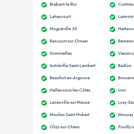
Brabant-le-Roi
Contris
Laheycourt
Laimont
Mognéville 55
Nettanc
Rancourt-sur-Ornain
Remenn
Sommeilles
Vassinc
Autréville-Saint-Lambert
Baâlon
Beaufort-en-Argonne
Brouen
Halles-sous-les-Côtes
Inor
Laneuville-sur-Meuse
Luzy-Sai
Moulins-Saint-Hubert
Mouzay
Olizy-sur-Chiers
Pouilly