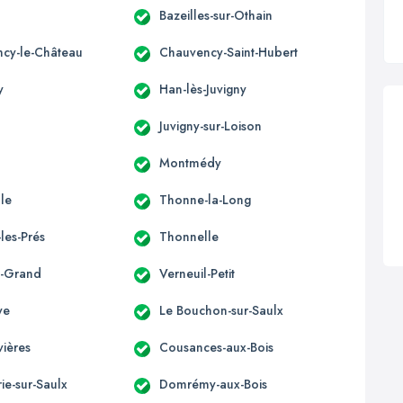
Bazeilles-sur-Othain
cy-le-Château
Chauvency-Saint-Hubert
y
Han-lès-Juvigny
Juvigny-sur-Loison
Montmédy
lle
Thonne-la-Long
les-Prés
Thonnelle
l-Grand
Verneuil-Petit
ye
Le Bouchon-sur-Saulx
ières
Cousances-aux-Bois
e-sur-Saulx
Domrémy-aux-Bois