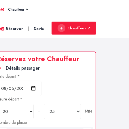
Chauffeur
Chauffeur ?
|
Réserver
Devis
éservez votre Chauffeur
Détails passager
ate départ *
eure départ *
H
MIN
ombre de places