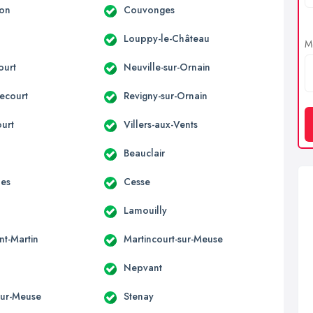
son
Couvonges
Louppy-le-Château
Me
ourt
Neuville-sur-Ornain
ecourt
Revigny-sur-Ornain
ourt
Villers-aux-Vents
Beauclair
nes
Cesse
Lamouilly
nt-Martin
Martincourt-sur-Meuse
Nepvant
-sur-Meuse
Stenay