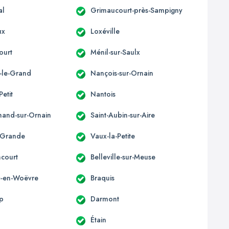
al
Grimaucourt-près-Sampigny
ux
Loxéville
ourt
Ménil-sur-Saulx
-le-Grand
Nançois-sur-Ornain
Petit
Nantois
mand-sur-Ornain
Saint-Aubin-sur-Aire
-Grande
Vaux-la-Petite
ncourt
Belleville-sur-Meuse
le-en-Woëvre
Braquis
p
Darmont
Étain