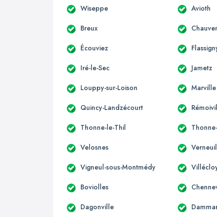
Wiseppe
Avioth
Breux
Chauven
Écouviez
Flassign
Iré-le-Sec
Jametz
Louppy-sur-Loison
Marville
Quincy-Landzécourt
Rémoivi
Thonne-le-Thil
Thonne-
Velosnes
Verneui
Vigneul-sous-Montmédy
Villéclo
Boviolles
Chennev
Dagonville
Dammari