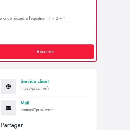
rci de résoudre l'équation : 4 + 2 = ?
Réserver
Service client
https://proxilive.fr
Mail
contact@proxilive.fr
Partager