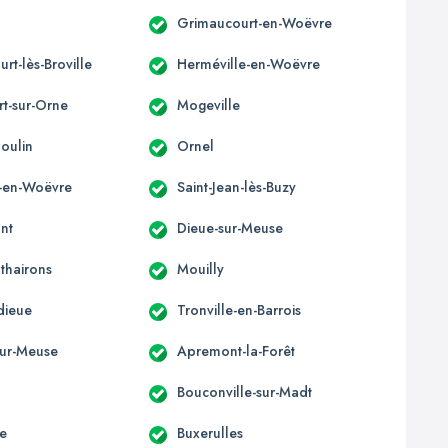
Grimaucourt-en-Woëvre
rt-lès-Broville
Herméville-en-Woëvre
t-sur-Orne
Mogeville
oulin
Ornel
-en-Woëvre
Saint-Jean-lès-Buzy
nt
Dieue-sur-Meuse
thairons
Mouilly
ieue
Tronville-en-Barrois
ur-Meuse
Apremont-la-Forêt
Bouconville-sur-Madt
te
Buxerulles