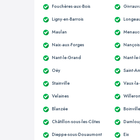
Fouchères-aux-Bois
Givrauv
Ligny-en-Barrois
Longea
Maulan
Menauc
Naix-aux-Forges
Nançois
Nant-le-Grand
Nant-le-
Oëy
Saint-A
Stainville
Vaux-la
Velaines
Willero
Blanzée
Boinvil
Châtillon-sous-les-Côtes
Damlou
Dieppe-sous-Douaumont
Eix