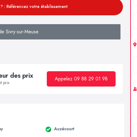
? : Référencez votre établissement
de Sivry-sur-Meuse
ur des prix
Appelez 09 88 29 01 98
t prix
ay
Auzécourt