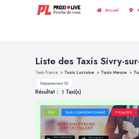
Accueil
M
Liste des Taxis Sivry-su
Taxis France
>
Taxis Lorraine
>
Taxis Meuse
>
Ta
Département 55
Résultat :
Taxi(s)
1
TOP
TAXI CONVENTIONNÉ
7 PLACES