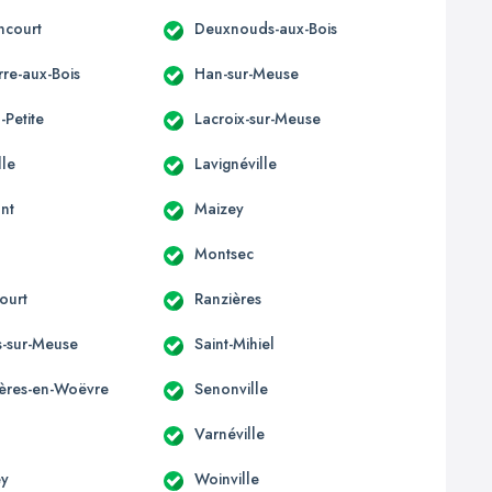
ncourt
Deuxnouds-aux-Bois
re-aux-Bois
Han-sur-Meuse
-Petite
Lacroix-sur-Meuse
lle
Lavignéville
nt
Maizey
Montsec
ourt
Ranzières
s-sur-Meuse
Saint-Mihiel
ères-en-Woëvre
Senonville
Varnéville
y
Woinville