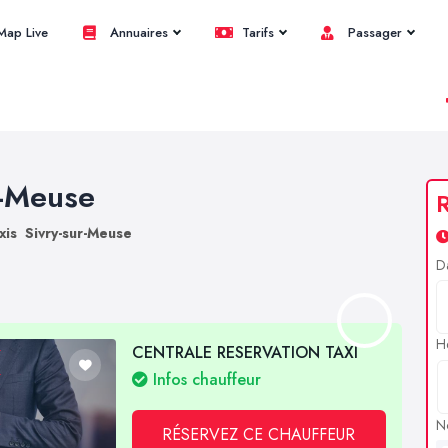
ap Live
Annuaires
Tarifs
Passager
r-Meuse
R
xis Sivry-sur-Meuse
D
H
CENTRALE RESERVATION TAXI
Infos chauffeur
N
RÉSERVEZ CE CHAUFFEUR