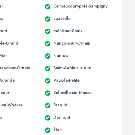
al
Grimaucourt-près-Sampigny
ux
Loxéville
ourt
Ménil-sur-Saulx
-le-Grand
Nançois-sur-Ornain
Petit
Nantois
mand-sur-Ornain
Saint-Aubin-sur-Aire
-Grande
Vaux-la-Petite
ncourt
Belleville-sur-Meuse
le-en-Woëvre
Braquis
p
Darmont
Étain