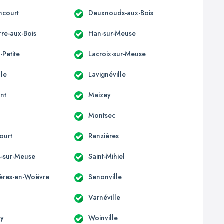
ncourt
Deuxnouds-aux-Bois
re-aux-Bois
Han-sur-Meuse
-Petite
Lacroix-sur-Meuse
lle
Lavignéville
nt
Maizey
Montsec
ourt
Ranzières
s-sur-Meuse
Saint-Mihiel
ères-en-Woëvre
Senonville
Varnéville
y
Woinville