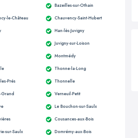
Bazeilles-sur-Othain
cy-le-Château
Chauvency-Saint-Hubert
y
Han-lès-Juvigny
Juvigny-sur-Loison
Montmédy
lle
Thonne-la-Long
les-Prés
Thonnelle
l-Grand
Verneuil-Petit
ye
Le Bouchon-sur-Saulx
ières
Cousances-aux-Bois
e-sur-Saulx
Domrémy-aux-Bois