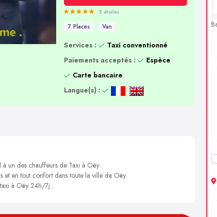
5 étoiles
B
7 Places
Van
Services :
Taxi conventionné
Paiements acceptés :
Espèce
Carte bancaire
Langue(s) :
l à un des chauffeurs de Taxi à Oëy .
s et en tout confort dans toute la ville de Oëy.
 taxi à Oëy 24h/7j .