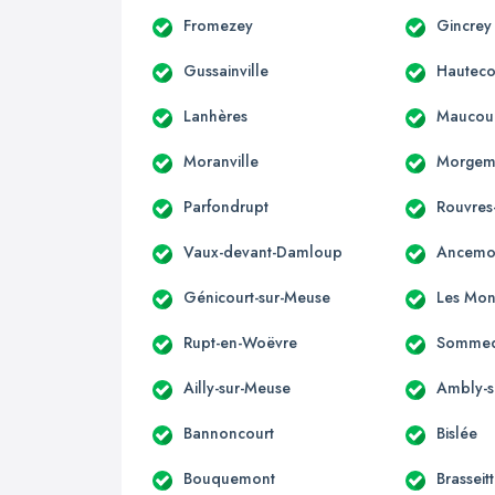
Fromezey
Gincrey
Gussainville
Hautecou
Lanhères
Maucour
Moranville
Morgem
Parfondrupt
Rouvres
Vaux-devant-Damloup
Ancemo
Génicourt-sur-Meuse
Les Mon
Rupt-en-Woëvre
Sommed
Ailly-sur-Meuse
Ambly-s
Bannoncourt
Bislée
Bouquemont
Brasseit