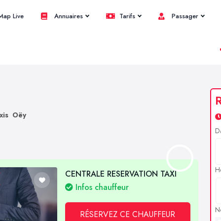
ap Live
Annuaires
Tarifs
Passager
R
xis Oëy
D
H
CENTRALE RESERVATION TAXI
Infos chauffeur
N
RÉSERVEZ CE CHAUFFEUR