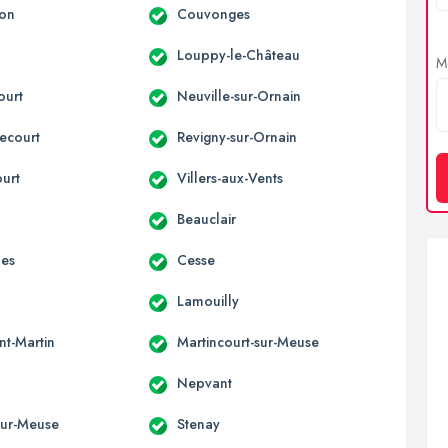
son
Couvonges
Louppy-le-Château
Me
ourt
Neuville-sur-Ornain
ecourt
Revigny-sur-Ornain
ourt
Villers-aux-Vents
Beauclair
nes
Cesse
Lamouilly
nt-Martin
Martincourt-sur-Meuse
Nepvant
-sur-Meuse
Stenay