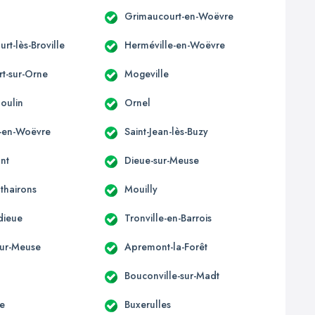
Grimaucourt-en-Woëvre
rt-lès-Broville
Herméville-en-Woëvre
t-sur-Orne
Mogeville
oulin
Ornel
-en-Woëvre
Saint-Jean-lès-Buzy
nt
Dieue-sur-Meuse
thairons
Mouilly
ieue
Tronville-en-Barrois
ur-Meuse
Apremont-la-Forêt
Bouconville-sur-Madt
te
Buxerulles