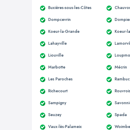
Buxières-sous-les-Côtes
Chauvo
Dompcevrin
Dompier
Koeur-la-Grande
Koeur-la
Lahayville
Lamorvi
Liouville
Loupmo
Marbotte
Mécrin
Les Paroches
Rambuc
Richecourt
Rouvroi
Sampigny
Savonni
Seuzey
Spada
Vaux-lès-Palameix
Woimbe