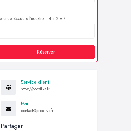
rci de résoudre l'équation : 4 + 2 = ?
Réserver
Service client
https://proxilive.fr
Mail
contact@proxilive.fr
Partager