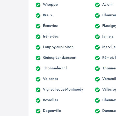
Wiseppe
Avioth
Breux
Chauven
Écouviez
Flassign
Iré-le-Sec
Jametz
Louppy-sur-Loison
Marville
Quincy-Landzécourt
Rémoivi
Thonne-le-Thil
Thonne-
Velosnes
Verneui
Vigneul-sous-Montmédy
Villéclo
Boviolles
Chennev
Dagonville
Dammari