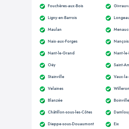
Fouchères-aux-Bois
Givrauv
Ligny-en-Barrois
Longea
Maulan
Menauc
Naix-aux-Forges
Nançois
Nant-le-Grand
Nant-le-
Oëy
Saint-A
Stainville
Vaux-la
Velaines
Willero
Blanzée
Boinvil
Châtillon-sous-les-Côtes
Damlou
Dieppe-sous-Douaumont
Eix