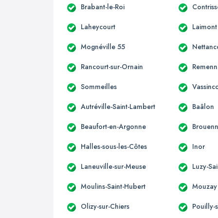
Brabant-le-Roi
Contris
Laheycourt
Laimont
Mognéville 55
Nettanc
Rancourt-sur-Ornain
Remenn
Sommeilles
Vassinc
Autréville-Saint-Lambert
Baâlon
Beaufort-en-Argonne
Brouen
Halles-sous-les-Côtes
Inor
Laneuville-sur-Meuse
Luzy-Sai
Moulins-Saint-Hubert
Mouzay
Olizy-sur-Chiers
Pouilly