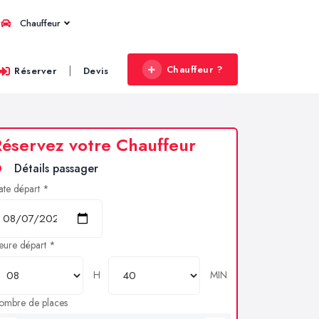
Chauffeur
Chauffeur ?
|
Réserver
Devis
éservez votre Chauffeur
Détails passager
ate départ *
eure départ *
H
MIN
ombre de places