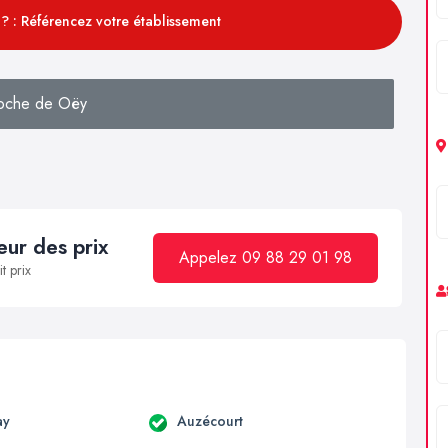
? : Référencez votre établissement
oche de Oëy
ur des prix
Appelez 09 88 29 01 98
t prix
ay
Auzécourt