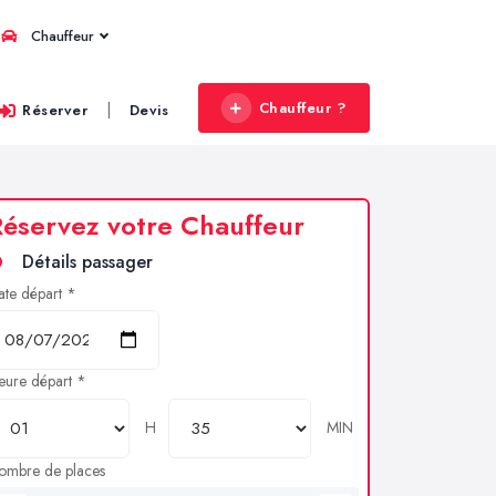
Chauffeur
Chauffeur ?
|
Réserver
Devis
éservez votre Chauffeur
Détails passager
ate départ *
eure départ *
H
MIN
ombre de places