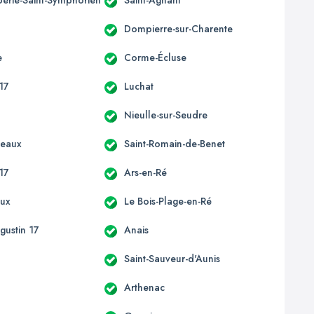
Dompierre-sur-Charente
e
Corme-Écluse
17
Luchat
s
Nieulle-sur-Seudre
ceaux
Saint-Romain-de-Benet
17
Ars-en-Ré
eux
Le Bois-Plage-en-Ré
gustin 17
Anais
Saint-Sauveur-d'Aunis
Arthenac