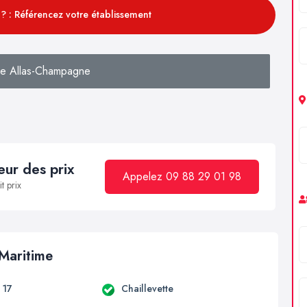
? : Référencez votre établissement
e Allas-Champagne
ur des prix
Appelez 09 88 29 01 98
t prix
 Maritime
t 17
Chaillevette