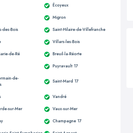
Écoyeux
Migron
is-des-Bois
Saint-Hilaire-de-Villefranche
e
Villars-les-Bois
Marie-de-Ré
Breuil-la-Réorte
Puyravault 17
ermain-de-
Saint-Mard 17
s
s
Vandré
rde-sur-Mer
Vaux-sur-Mer
ay
Champagne 17
perie-Saint-Symphorien
Saint-Agnant