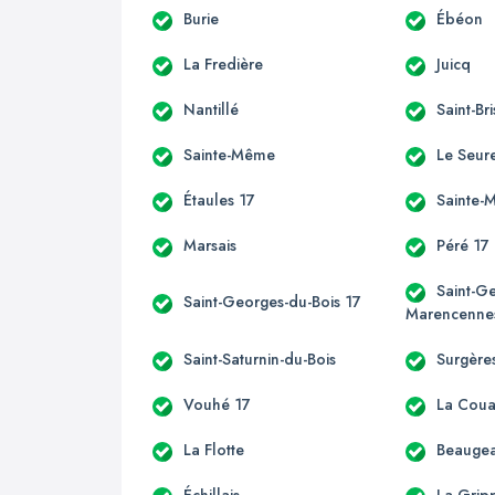
Burie
Ébéon
La Fredière
Juicq
Nantillé
Saint-Br
Sainte-Même
Le Seur
Étaules 17
Sainte-
Marsais
Péré 17
Saint-G
Saint-Georges-du-Bois 17
Marencenne
Saint-Saturnin-du-Bois
Surgère
Vouhé 17
La Coua
La Flotte
Beauge
Échillais
La-Grip