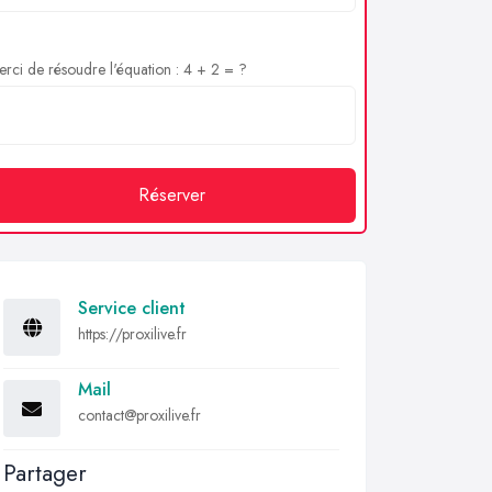
rci de résoudre l'équation : 4 + 2 = ?
Réserver
Service client
https://proxilive.fr
Mail
contact@proxilive.fr
Partager