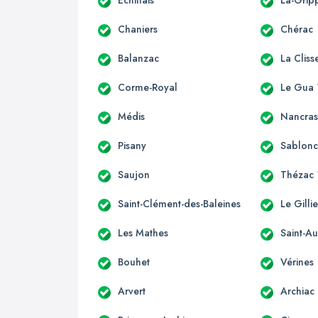
Chaniers
Chérac
Balanzac
La Cliss
Corme-Royal
Le Gua 
Médis
Nancra
Pisany
Sablon
Saujon
Thézac 
Saint-Clément-des-Baleines
Le Gilli
Les Mathes
Saint-Au
Bouhet
Vérines
Arvert
Archiac