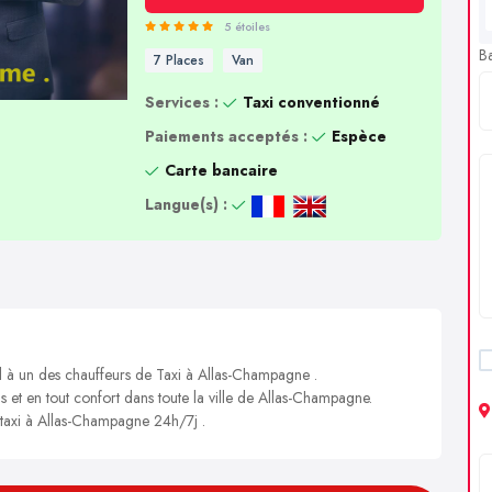
5 étoiles
B
7 Places
Van
Services :
Taxi conventionné
Paiements acceptés :
Espèce
Carte bancaire
Langue(s) :
el à un des chauffeurs de Taxi à Allas-Champagne .
is et en tout confort dans toute la ville de Allas-Champagne.
n taxi à Allas-Champagne 24h/7j .