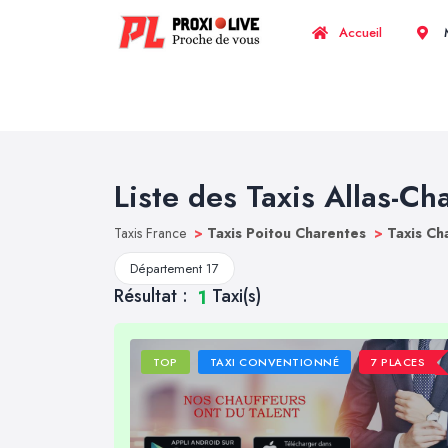
Accueil
M
Liste des Taxis Allas-C
Taxis France
>
Taxis Poitou Charentes
>
Taxis Ch
Département 17
Résultat :
Taxi(s)
1
TOP
TAXI CONVENTIONNÉ
7 PLACES