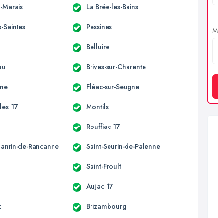
s-Marais
La Brée-les-Bains
s-Saintes
Pessines
Me
Belluire
au
Brives-sur-Charente
une
Fléac-sur-Seugne
les 17
Montils
Rouffiac 17
uantin-de-Rancanne
Saint-Seurin-de-Palenne
Saint-Froult
Aujac 17
x
Brizambourg