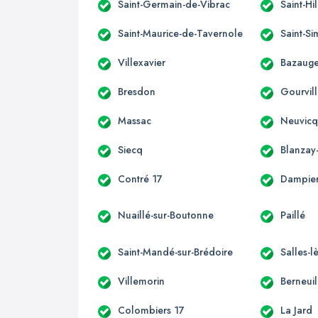
Saint-Germain-de-Vibrac
Saint-Hi
Saint-Maurice-de-Tavernole
Saint-S
Villexavier
Bazaug
Bresdon
Gourvill
Massac
Neuvicq
Siecq
Blanzay
Contré 17
Dampier
Nuaillé-sur-Boutonne
Paillé
Saint-Mandé-sur-Brédoire
Salles-l
Villemorin
Berneuil
Colombiers 17
La Jard