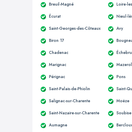
Breuil-Magné
Loire-le
Écurat
Nieul-lè
Saint-Georges-des-Côteaux
Avy
Biron 17
Bougne
Chadenac
Échebr
Marignac
Mazerol
Pérignac
Pons
Saint-Palais-de-Phiolin
Saint-Q
Salignac-sur-Charente
Moëze
Saint-Nazaire-sur-Charente
Soubise
Aumagne
Berclou