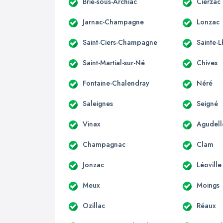
Brie-sous-Archiac
Cierzac
Jarnac-Champagne
Lonzac
Saint-Ciers-Champagne
Sainte-L
Saint-Martial-sur-Né
Chives
Fontaine-Chalendray
Néré
Saleignes
Seigné
Vinax
Agudell
Champagnac
Clam
Jonzac
Léoville
Meux
Moings
Ozillac
Réaux