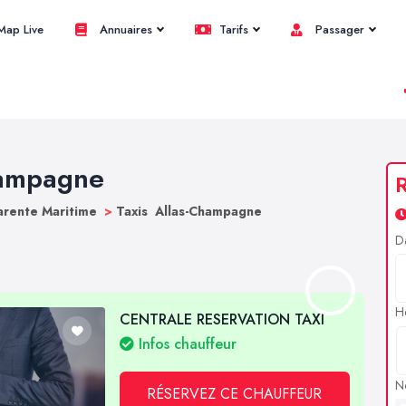
ap Live
Annuaires
Tarifs
Passager
hampagne
R
arente Maritime
>
Taxis Allas-Champagne
D
H
CENTRALE RESERVATION TAXI
Infos chauffeur
N
RÉSERVEZ CE CHAUFFEUR