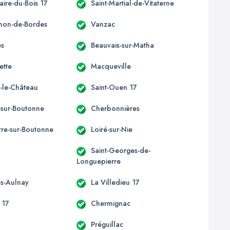
laire-du-Bois 17
Saint-Martial-de-Vitaterne
imon-de-Bordes
Vanzac
es
Beauvais-sur-Matha
ette
Macqueville
-le-Château
Saint-Ouen 17
-sur-Boutonne
Cherbonnières
re-sur-Boutonne
Loiré-sur-Nie
Saint-Georges-de-
Longuepierre
ès-Aulnay
La Villedieu 17
 17
Chermignac
Préguillac