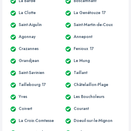
La Barde
Boscamnant
La Clotte
La Genétouze 17
Saint-Aigulin
Saint-Martin-de-Coux
Agonnay
Annepont
Crazannes
Fenioux 17
Grandjean
Le Mung
Saint-Savinien
Taillant
Taillebourg 17
Châtelaillon-Plage
Yves
Les Boucholeurs
Coivert
Courant
La Croix-Comtesse
Doeuil-sur-le-Mignon