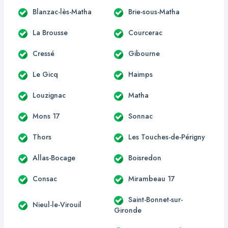
Blanzac-lès-Matha
Brie-sous-Matha
La Brousse
Courcerac
Cressé
Gibourne
Le Gicq
Haimps
Louzignac
Matha
Mons 17
Sonnac
Thors
Les Touches-de-Périgny
Allas-Bocage
Boisredon
Consac
Mirambeau 17
Saint-Bonnet-sur-
Nieul-le-Virouil
Gironde