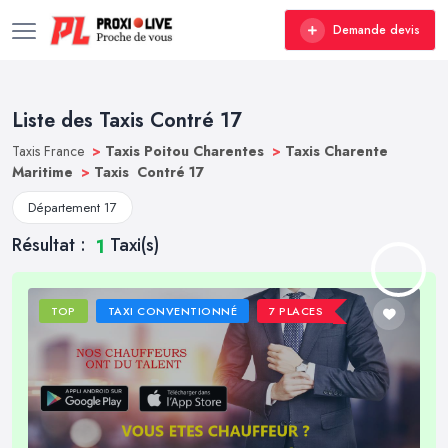
Demande devis
Liste des Taxis Contré 17
Taxis France
>
Taxis Poitou Charentes
>
Taxis Charente
Maritime
>
Taxis Contré 17
Département 17
Résultat :
Taxi(s)
1
TOP
TAXI CONVENTIONNÉ
7 PLACES