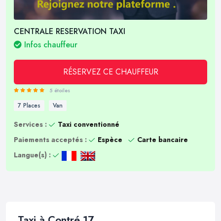
CENTRALE RESERVATION TAXI
Infos chauffeur
RÉSERVEZ CE CHAUFFEUR
5 étoiles
7 Places
Van
Services :
Taxi conventionné
Paiements acceptés :
Espèce
Carte bancaire
Langue(s) :
Taxi à Contré 17