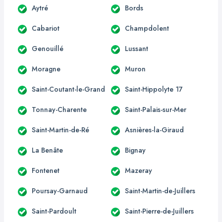
Aytré
Bords
Cabariot
Champdolent
Genouillé
Lussant
Moragne
Muron
Saint-Coutant-le-Grand
Saint-Hippolyte 17
Tonnay-Charente
Saint-Palais-sur-Mer
Saint-Martin-de-Ré
Asnières-la-Giraud
La Benâte
Bignay
Fontenet
Mazeray
Poursay-Garnaud
Saint-Martin-de-Juillers
Saint-Pardoult
Saint-Pierre-de-Juillers