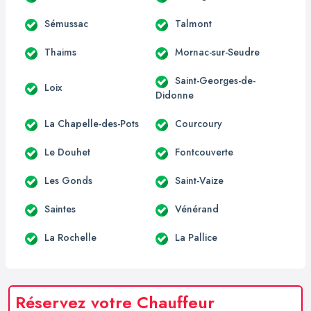
Sémussac
Talmont
Thaims
Mornac-sur-Seudre
Saint-Georges-de-
Loix
Didonne
La Chapelle-des-Pots
Courcoury
Le Douhet
Fontcouverte
Les Gonds
Saint-Vaize
Saintes
Vénérand
La Rochelle
La Pallice
Réservez votre Chauffeur