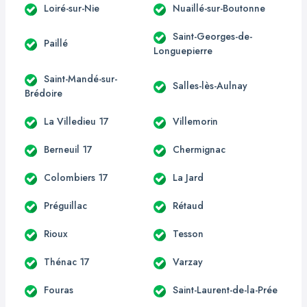
Loiré-sur-Nie
Nuaillé-sur-Boutonne
Saint-Georges-de-
Paillé
Longuepierre
Saint-Mandé-sur-
Salles-lès-Aulnay
Brédoire
La Villedieu 17
Villemorin
Berneuil 17
Chermignac
Colombiers 17
La Jard
Préguillac
Rétaud
Rioux
Tesson
Thénac 17
Varzay
Fouras
Saint-Laurent-de-la-Prée