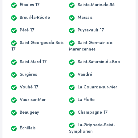
Étaules 17
Sainte-Marie-de-Ré
Breuil-la-Réorte
Marsais
Péré 17
Puyravault 17
Saint-Georges-du-Bois
Saint-Germain-de-
17
Marencennes
Saint-Mard 17
Saint-Saturnin-du-Bois
Surgères
Vandré
Vouhé 17
La Couarde-sur-Mer
Vaux-sur-Mer
La Flotte
Beaugeay
Champagne 17
La-Gripperie-Saint-
Échillais
Symphorien