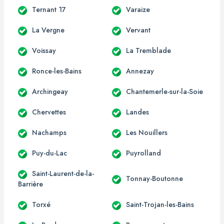
Ternant 17
Varaize
La Vergne
Vervant
Voissay
La Tremblade
Ronce-les-Bains
Annezay
Archingeay
Chantemerle-sur-la-Soie
Chervettes
Landes
Nachamps
Les Nouillers
Puy-du-Lac
Puyrolland
Saint-Laurent-de-la-
Tonnay-Boutonne
Barrière
Torxé
Saint-Trojan-les-Bains