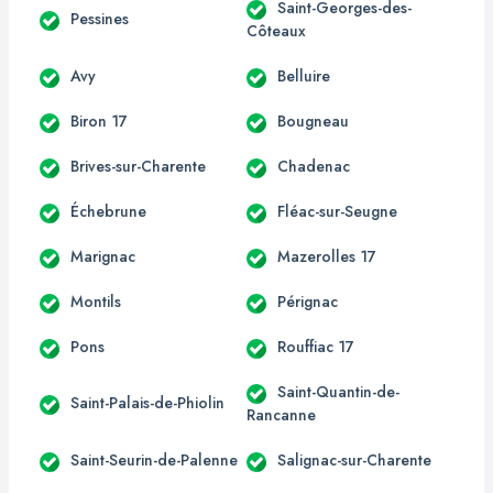
Saint-Georges-des-
Pessines
Côteaux
Avy
Belluire
Biron 17
Bougneau
Brives-sur-Charente
Chadenac
Échebrune
Fléac-sur-Seugne
Marignac
Mazerolles 17
Montils
Pérignac
Pons
Rouffiac 17
Saint-Quantin-de-
Saint-Palais-de-Phiolin
Rancanne
Saint-Seurin-de-Palenne
Salignac-sur-Charente