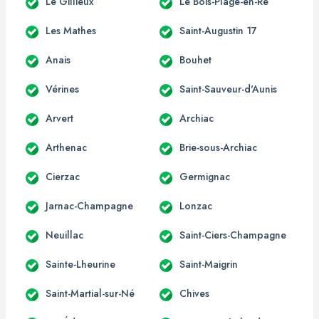
Le Gillieux
Le Bois-Plage-en-Ré
Les Mathes
Saint-Augustin 17
Anais
Bouhet
Vérines
Saint-Sauveur-d'Aunis
Arvert
Archiac
Arthenac
Brie-sous-Archiac
Cierzac
Germignac
Jarnac-Champagne
Lonzac
Neuillac
Saint-Ciers-Champagne
Sainte-Lheurine
Saint-Maigrin
Saint-Martial-sur-Né
Chives