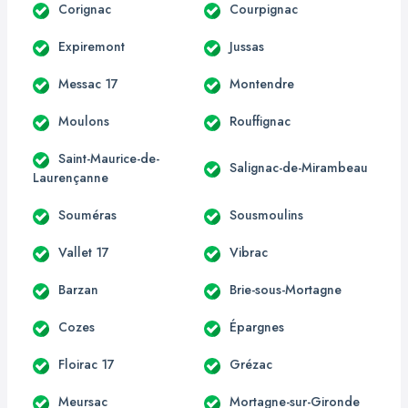
Corignac
Courpignac
Expiremont
Jussas
Messac 17
Montendre
Moulons
Rouffignac
Saint-Maurice-de-
Salignac-de-Mirambeau
Laurençanne
Souméras
Sousmoulins
Vallet 17
Vibrac
Barzan
Brie-sous-Mortagne
Cozes
Épargnes
Floirac 17
Grézac
Meursac
Mortagne-sur-Gironde