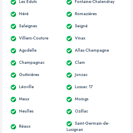
Les Éduts
Fontaine-Chalendray
Néré
Romazières
Saleignes
Seigné
Villiers-Couture
Vinax
Agudelle
Allas-Champagne
Champagnac
Clam
Guitinières
Jonzac
Léoville
Lussac 17
Meux
Moings
Neulles
Ozillac
Saint-Germain-de-
Réaux
Lusignan