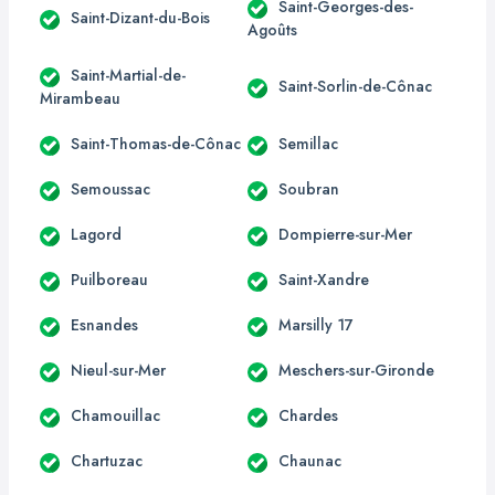
Saint-Georges-des-
Saint-Dizant-du-Bois
Agoûts
Saint-Martial-de-
Saint-Sorlin-de-Cônac
Mirambeau
Saint-Thomas-de-Cônac
Semillac
Semoussac
Soubran
Lagord
Dompierre-sur-Mer
Puilboreau
Saint-Xandre
Esnandes
Marsilly 17
Nieul-sur-Mer
Meschers-sur-Gironde
Chamouillac
Chardes
Chartuzac
Chaunac