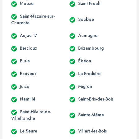
Moëze
Saint-Froult
Saint-Nazaire-sur-
Soubise
Charente
Aujac 17
Aumagne
Bercloux
Brizambourg
Burie
Ébéon
Écoyeux
La Fredière
Juicq
Migron
Nantillé
Saint-Bris-des-Bois
Saint-Hilaire-de-
Sainte-Même
Villefranche
Le Seure
Villars-les-Bois