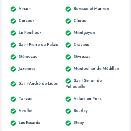
Virson
Boresse-et-Martron
Cercoux
Clérac
Le Fouilloux
Montguyon
Saint-Pierre-du-Palais
Cravans
Gémozac
Givrezac
Jazennes
Montpellier-de-Médillan
Saint-Simon-de-
Saint-André-de-Lidon
Pellouaille
Tanzac
Villars-en-Pons
Virollet
Beurlay
Les Essards
Geay