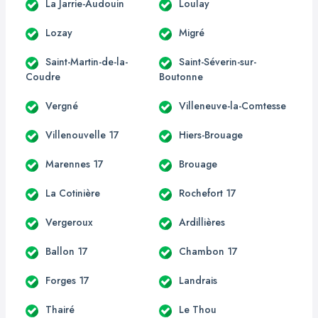
La Jarrie-Audouin
Loulay
Lozay
Migré
Saint-Martin-de-la-
Saint-Séverin-sur-
Coudre
Boutonne
Vergné
Villeneuve-la-Comtesse
Villenouvelle 17
Hiers-Brouage
Marennes 17
Brouage
La Cotinière
Rochefort 17
Vergeroux
Ardillières
Ballon 17
Chambon 17
Forges 17
Landrais
Thairé
Le Thou