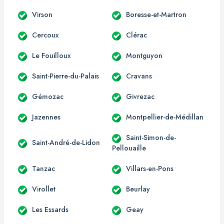
Virson
Boresse-et-Martron
Cercoux
Clérac
Le Fouilloux
Montguyon
Saint-Pierre-du-Palais
Cravans
Gémozac
Givrezac
Jazennes
Montpellier-de-Médillan
Saint-Simon-de-
Saint-André-de-Lidon
Pellouaille
Tanzac
Villars-en-Pons
Virollet
Beurlay
Les Essards
Geay