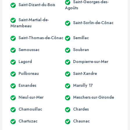
Saint-Georges-des-
Saint-Dizant-du-Bois
Agoûts
Saint-Martial-de-
Saint-Sorlin-de-Cônac
Mirambeau
Saint-Thomas-de-Cônac
Semillac
Semoussac
Soubran
Lagord
Dompierre-sur-Mer
Puilboreau
Saint-Xandre
Esnandes
Marsilly 17
Nieul-sur-Mer
Meschers-sur-Gironde
Chamouillac
Chardes
Chartuzac
Chaunac