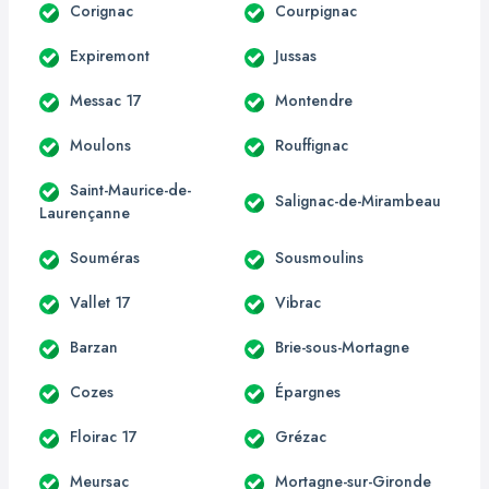
Corignac
Courpignac
Expiremont
Jussas
Messac 17
Montendre
Moulons
Rouffignac
Saint-Maurice-de-
Salignac-de-Mirambeau
Laurençanne
Souméras
Sousmoulins
Vallet 17
Vibrac
Barzan
Brie-sous-Mortagne
Cozes
Épargnes
Floirac 17
Grézac
Meursac
Mortagne-sur-Gironde