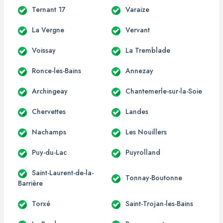
Ternant 17
Varaize
La Vergne
Vervant
Voissay
La Tremblade
Ronce-les-Bains
Annezay
Archingeay
Chantemerle-sur-la-Soie
Chervettes
Landes
Nachamps
Les Nouillers
Puy-du-Lac
Puyrolland
Saint-Laurent-de-la-
Tonnay-Boutonne
Barrière
Torxé
Saint-Trojan-les-Bains