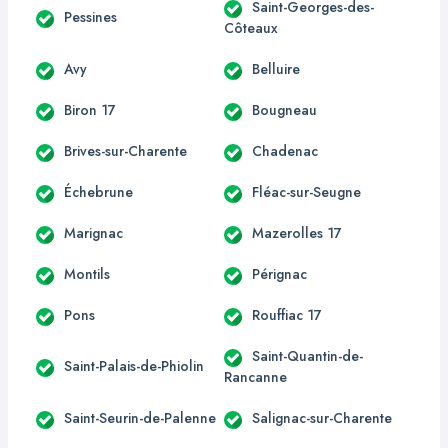
Saint-Georges-des-
Pessines
Côteaux
Avy
Belluire
Biron 17
Bougneau
Brives-sur-Charente
Chadenac
Échebrune
Fléac-sur-Seugne
Marignac
Mazerolles 17
Montils
Pérignac
Pons
Rouffiac 17
Saint-Quantin-de-
Saint-Palais-de-Phiolin
Rancanne
Saint-Seurin-de-Palenne
Salignac-sur-Charente