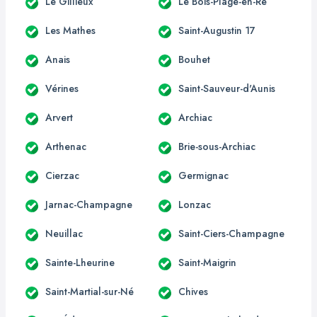
Le Gillieux
Le Bois-Plage-en-Ré
Les Mathes
Saint-Augustin 17
Anais
Bouhet
Vérines
Saint-Sauveur-d'Aunis
Arvert
Archiac
Arthenac
Brie-sous-Archiac
Cierzac
Germignac
Jarnac-Champagne
Lonzac
Neuillac
Saint-Ciers-Champagne
Sainte-Lheurine
Saint-Maigrin
Saint-Martial-sur-Né
Chives