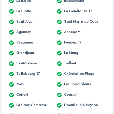
La Barde
Boscamnant
La Clotte
La Genétouze 17
Saint-Aigulin
Saint-Martin-de-Coux
Agonnay
Annepont
Crazannes
Fenioux 17
Grandjean
Le Mung
Saint-Savinien
Taillant
Taillebourg 17
Châtelaillon-Plage
Yves
Les Boucholeurs
Coivert
Courant
La Croix-Comtesse
Doeuil-sur-le-Mignon