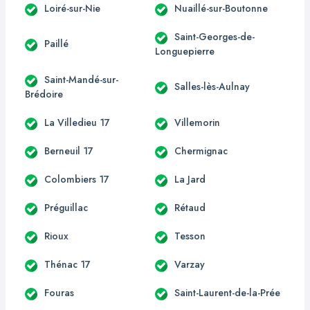
Loiré-sur-Nie
Nuaillé-sur-Boutonne
Saint-Georges-de-
Paillé
Longuepierre
Saint-Mandé-sur-
Salles-lès-Aulnay
Brédoire
La Villedieu 17
Villemorin
Berneuil 17
Chermignac
Colombiers 17
La Jard
Préguillac
Rétaud
Rioux
Tesson
Thénac 17
Varzay
Fouras
Saint-Laurent-de-la-Prée