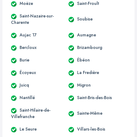
Moëze
Saint-Froult
Saint-Nazaire-sur-
Soubise
Charente
Aujac 17
Aumagne
Bercloux
Brizambourg
Burie
Ébéon
Écoyeux
La Fredière
Juicq
Migron
Nantillé
Saint-Bris-des-Bois
Saint-Hilaire-de-
Sainte-Même
Villefranche
Le Seure
Villars-les-Bois