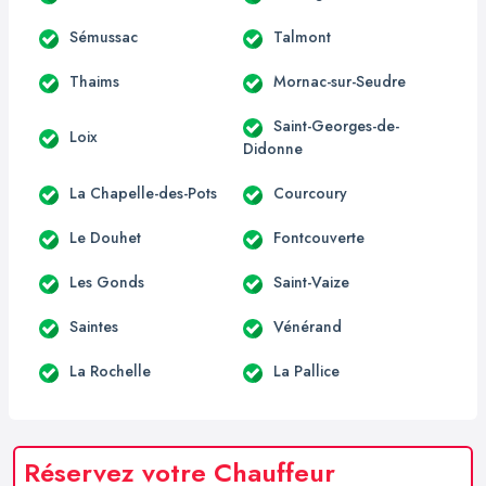
Sémussac
Talmont
Thaims
Mornac-sur-Seudre
Saint-Georges-de-
Loix
Didonne
La Chapelle-des-Pots
Courcoury
Le Douhet
Fontcouverte
Les Gonds
Saint-Vaize
Saintes
Vénérand
La Rochelle
La Pallice
Réservez votre Chauffeur