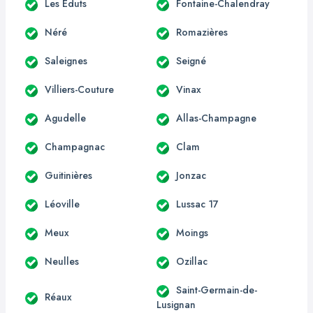
Les Éduts
Fontaine-Chalendray
Néré
Romazières
Saleignes
Seigné
Villiers-Couture
Vinax
Agudelle
Allas-Champagne
Champagnac
Clam
Guitinières
Jonzac
Léoville
Lussac 17
Meux
Moings
Neulles
Ozillac
Saint-Germain-de-
Réaux
Lusignan