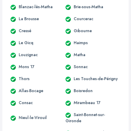
Blanzac-lès-Matha
Brie-sous-Matha
La Brousse
Courcerac
Cressé
Gibourne
Le Gicq
Haimps
Louzignac
Matha
Mons 17
Sonnac
Thors
Les Touches-de-Périgny
Allas-Bocage
Boisredon
Consac
Mirambeau 17
Saint-Bonnet-sur-
Nieul-le-Virouil
Gironde