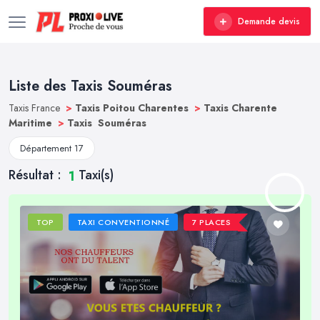
Demande devis
Liste des Taxis Souméras
Taxis France
>
Taxis Poitou Charentes
>
Taxis Charente
Maritime
>
Taxis Souméras
Département 17
Résultat :
Taxi(s)
1
TOP
TAXI CONVENTIONNÉ
7 PLACES