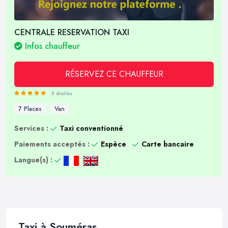
CENTRALE RESERVATION TAXI
Infos chauffeur
RÉSERVEZ CE CHAUFFEUR
5 étoiles
7 Places
Van
Services :
Taxi conventionné
Paiements acceptés :
Espèce
Carte bancaire
Langue(s) :
Taxi à Souméras