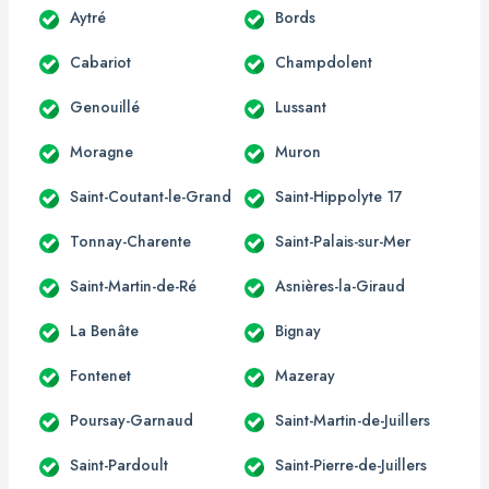
Aytré
Bords
Cabariot
Champdolent
Genouillé
Lussant
Moragne
Muron
Saint-Coutant-le-Grand
Saint-Hippolyte 17
Tonnay-Charente
Saint-Palais-sur-Mer
Saint-Martin-de-Ré
Asnières-la-Giraud
La Benâte
Bignay
Fontenet
Mazeray
Poursay-Garnaud
Saint-Martin-de-Juillers
Saint-Pardoult
Saint-Pierre-de-Juillers