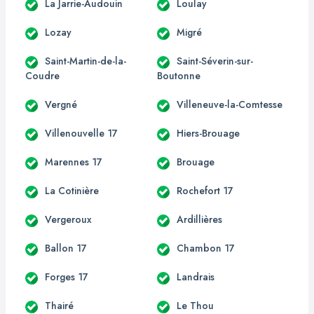
La Jarrie-Audouin
Loulay
Lozay
Migré
Saint-Martin-de-la-
Saint-Séverin-sur-
Coudre
Boutonne
Vergné
Villeneuve-la-Comtesse
Villenouvelle 17
Hiers-Brouage
Marennes 17
Brouage
La Cotinière
Rochefort 17
Vergeroux
Ardillières
Ballon 17
Chambon 17
Forges 17
Landrais
Thairé
Le Thou