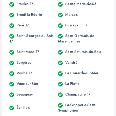
Étaules 17
Sainte-Marie-de-Ré
Breuil-la-Réorte
Marsais
Péré 17
Puyravault 17
Saint-Georges-du-Bois
Saint-Germain-de-
17
Marencennes
Saint-Mard 17
Saint-Saturnin-du-Bois
Surgères
Vandré
Vouhé 17
La Couarde-sur-Mer
Vaux-sur-Mer
La Flotte
Beaugeay
Champagne 17
La-Gripperie-Saint-
Échillais
Symphorien