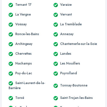
Ternant 17
Varaize
La Vergne
Vervant
Voissay
La Tremblade
Ronce-les-Bains
Annezay
Archingeay
Chantemerle-sur-la-Soie
Chervettes
Landes
Nachamps
Les Nouillers
Puy-du-Lac
Puyrolland
Saint-Laurent-de-la-
Tonnay-Boutonne
Barrière
Torxé
Saint-Trojan-les-Bains