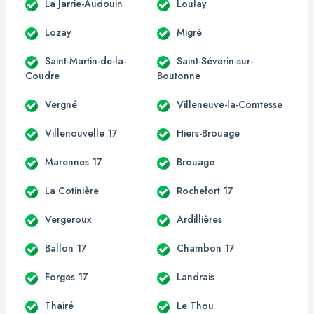
La Jarrie-Audouin
Loulay
Lozay
Migré
Saint-Martin-de-la-
Saint-Séverin-sur-
Coudre
Boutonne
Vergné
Villeneuve-la-Comtesse
Villenouvelle 17
Hiers-Brouage
Marennes 17
Brouage
La Cotinière
Rochefort 17
Vergeroux
Ardillières
Ballon 17
Chambon 17
Forges 17
Landrais
Thairé
Le Thou