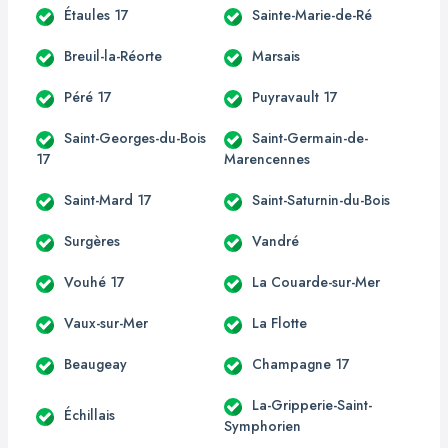
Étaules 17
Sainte-Marie-de-Ré
Breuil-la-Réorte
Marsais
Péré 17
Puyravault 17
Saint-Georges-du-Bois
Saint-Germain-de-
17
Marencennes
Saint-Mard 17
Saint-Saturnin-du-Bois
Surgères
Vandré
Vouhé 17
La Couarde-sur-Mer
Vaux-sur-Mer
La Flotte
Beaugeay
Champagne 17
La-Gripperie-Saint-
Échillais
Symphorien