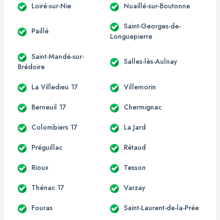
Loiré-sur-Nie
Nuaillé-sur-Boutonne
Saint-Georges-de-
Paillé
Longuepierre
Saint-Mandé-sur-
Salles-lès-Aulnay
Brédoire
La Villedieu 17
Villemorin
Berneuil 17
Chermignac
Colombiers 17
La Jard
Préguillac
Rétaud
Rioux
Tesson
Thénac 17
Varzay
Fouras
Saint-Laurent-de-la-Prée