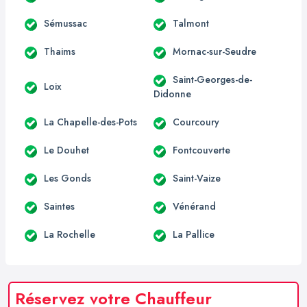
Sémussac
Talmont
Thaims
Mornac-sur-Seudre
Saint-Georges-de-
Loix
Didonne
La Chapelle-des-Pots
Courcoury
Le Douhet
Fontcouverte
Les Gonds
Saint-Vaize
Saintes
Vénérand
La Rochelle
La Pallice
Réservez votre Chauffeur