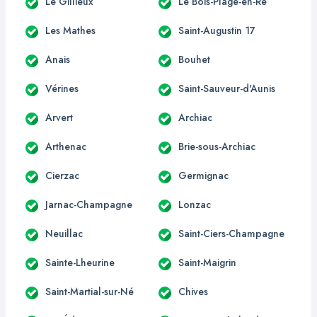
Le Gillieux
Le Bois-Plage-en-Ré
Les Mathes
Saint-Augustin 17
Anais
Bouhet
Vérines
Saint-Sauveur-d'Aunis
Arvert
Archiac
Arthenac
Brie-sous-Archiac
Cierzac
Germignac
Jarnac-Champagne
Lonzac
Neuillac
Saint-Ciers-Champagne
Sainte-Lheurine
Saint-Maigrin
Saint-Martial-sur-Né
Chives