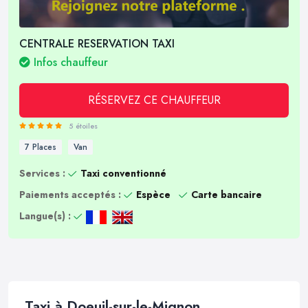
CENTRALE RESERVATION TAXI
Infos chauffeur
RÉSERVEZ CE CHAUFFEUR
5 étoiles
7 Places
Van
Services :
Taxi conventionné
Paiements acceptés :
Espèce
Carte bancaire
Langue(s) :
Taxi à Doeuil-sur-le-Mignon