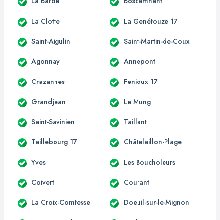
La Barde
Boscamnant
La Clotte
La Genétouze 17
Saint-Aigulin
Saint-Martin-de-Coux
Agonnay
Annepont
Crazannes
Fenioux 17
Grandjean
Le Mung
Saint-Savinien
Taillant
Taillebourg 17
Châtelaillon-Plage
Yves
Les Boucholeurs
Coivert
Courant
La Croix-Comtesse
Doeuil-sur-le-Mignon