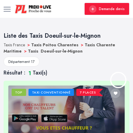
Demande devis
Liste des Taxis Doeuil-sur-le-Mignon
Taxis France
>
Taxis Poitou Charentes
>
Taxis Charente
Maritime
>
Taxis Doeuil-sur-le-Mignon
Département 17
Résultat :
Taxi(s)
1
TOP
TAXI CONVENTIONNÉ
7 PLACES