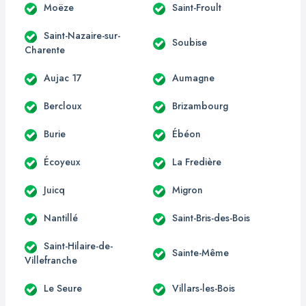
Moëze
Saint-Froult
Saint-Nazaire-sur-
Soubise
Charente
Aujac 17
Aumagne
Bercloux
Brizambourg
Burie
Ébéon
Écoyeux
La Fredière
Juicq
Migron
Nantillé
Saint-Bris-des-Bois
Saint-Hilaire-de-
Sainte-Même
Villefranche
Le Seure
Villars-les-Bois