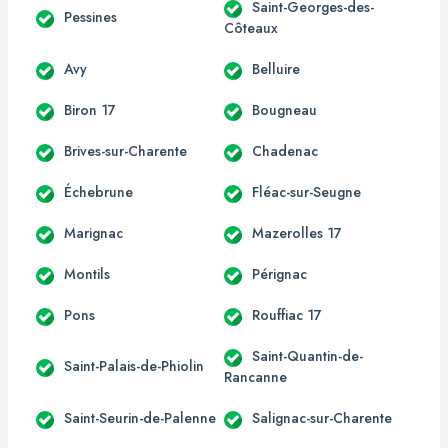
Saint-Georges-des-
Pessines
Côteaux
Avy
Belluire
Biron 17
Bougneau
Brives-sur-Charente
Chadenac
Échebrune
Fléac-sur-Seugne
Marignac
Mazerolles 17
Montils
Pérignac
Pons
Rouffiac 17
Saint-Quantin-de-
Saint-Palais-de-Phiolin
Rancanne
Saint-Seurin-de-Palenne
Salignac-sur-Charente