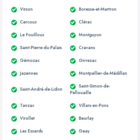
Virson
Boresse-et-Martron
Cercoux
Clérac
Le Fouilloux
Montguyon
Saint-Pierre-du-Palais
Cravans
Gémozac
Givrezac
Jazennes
Montpellier-de-Médillan
Saint-Simon-de-
Saint-André-de-Lidon
Pellouaille
Tanzac
Villars-en-Pons
Virollet
Beurlay
Les Essards
Geay