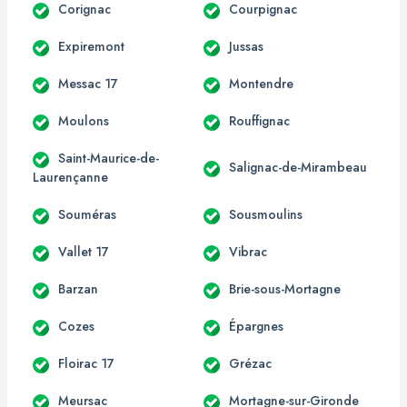
Corignac
Courpignac
Expiremont
Jussas
Messac 17
Montendre
Moulons
Rouffignac
Saint-Maurice-de-
Salignac-de-Mirambeau
Laurençanne
Souméras
Sousmoulins
Vallet 17
Vibrac
Barzan
Brie-sous-Mortagne
Cozes
Épargnes
Floirac 17
Grézac
Meursac
Mortagne-sur-Gironde