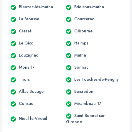
Blanzac-lès-Matha
Brie-sous-Matha
La Brousse
Courcerac
Cressé
Gibourne
Le Gicq
Haimps
Louzignac
Matha
Mons 17
Sonnac
Thors
Les Touches-de-Périgny
Allas-Bocage
Boisredon
Consac
Mirambeau 17
Saint-Bonnet-sur-
Nieul-le-Virouil
Gironde