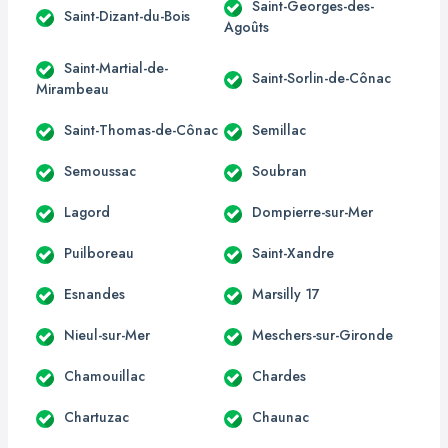
Saint-Georges-des-
Saint-Dizant-du-Bois
Agoûts
Saint-Martial-de-
Saint-Sorlin-de-Cônac
Mirambeau
Saint-Thomas-de-Cônac
Semillac
Semoussac
Soubran
Lagord
Dompierre-sur-Mer
Puilboreau
Saint-Xandre
Esnandes
Marsilly 17
Nieul-sur-Mer
Meschers-sur-Gironde
Chamouillac
Chardes
Chartuzac
Chaunac