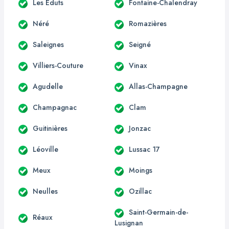
Les Éduts
Fontaine-Chalendray
Néré
Romazières
Saleignes
Seigné
Villiers-Couture
Vinax
Agudelle
Allas-Champagne
Champagnac
Clam
Guitinières
Jonzac
Léoville
Lussac 17
Meux
Moings
Neulles
Ozillac
Saint-Germain-de-
Réaux
Lusignan