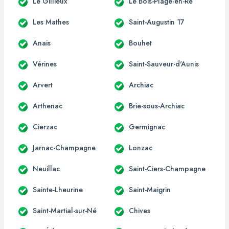
Le Gillieux
Le Bois-Plage-en-Ré
Les Mathes
Saint-Augustin 17
Anais
Bouhet
Vérines
Saint-Sauveur-d'Aunis
Arvert
Archiac
Arthenac
Brie-sous-Archiac
Cierzac
Germignac
Jarnac-Champagne
Lonzac
Neuillac
Saint-Ciers-Champagne
Sainte-Lheurine
Saint-Maigrin
Saint-Martial-sur-Né
Chives