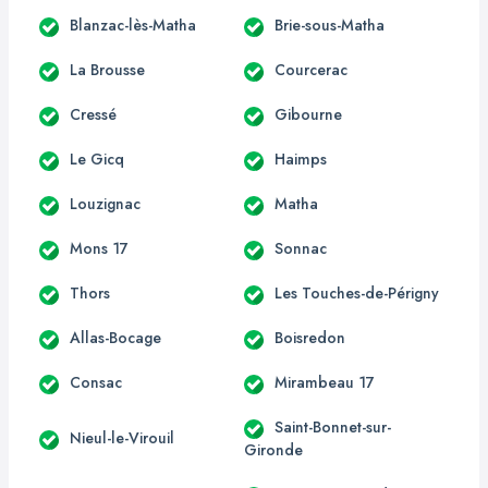
Blanzac-lès-Matha
Brie-sous-Matha
La Brousse
Courcerac
Cressé
Gibourne
Le Gicq
Haimps
Louzignac
Matha
Mons 17
Sonnac
Thors
Les Touches-de-Périgny
Allas-Bocage
Boisredon
Consac
Mirambeau 17
Saint-Bonnet-sur-
Nieul-le-Virouil
Gironde