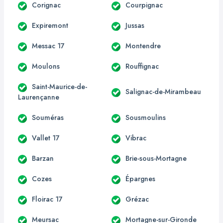
Corignac
Courpignac
Expiremont
Jussas
Messac 17
Montendre
Moulons
Rouffignac
Saint-Maurice-de-
Salignac-de-Mirambeau
Laurençanne
Souméras
Sousmoulins
Vallet 17
Vibrac
Barzan
Brie-sous-Mortagne
Cozes
Épargnes
Floirac 17
Grézac
Meursac
Mortagne-sur-Gironde