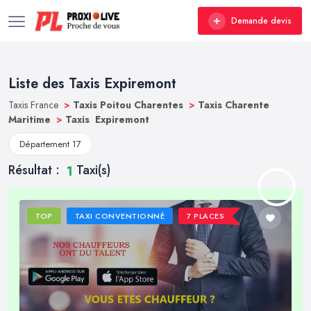
Demande devis
Liste des Taxis Expiremont
Taxis France
>
Taxis Poitou Charentes
>
Taxis Charente
Maritime
>
Taxis Expiremont
Département 17
Résultat :
Taxi(s)
1
TOP
TAXI CONVENTIONNÉ
7 PLACES