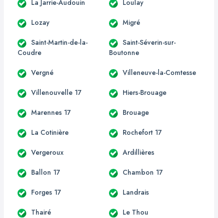
La Jarrie-Audouin
Loulay
Lozay
Migré
Saint-Martin-de-la-
Saint-Séverin-sur-
Coudre
Boutonne
Vergné
Villeneuve-la-Comtesse
Villenouvelle 17
Hiers-Brouage
Marennes 17
Brouage
La Cotinière
Rochefort 17
Vergeroux
Ardillières
Ballon 17
Chambon 17
Forges 17
Landrais
Thairé
Le Thou