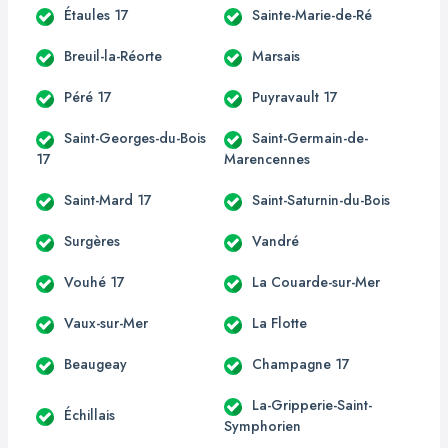
Étaules 17
Sainte-Marie-de-Ré
Breuil-la-Réorte
Marsais
Péré 17
Puyravault 17
Saint-Georges-du-Bois
Saint-Germain-de-
17
Marencennes
Saint-Mard 17
Saint-Saturnin-du-Bois
Surgères
Vandré
Vouhé 17
La Couarde-sur-Mer
Vaux-sur-Mer
La Flotte
Beaugeay
Champagne 17
La-Gripperie-Saint-
Échillais
Symphorien