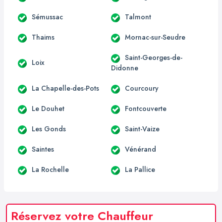
Sémussac
Talmont
Thaims
Mornac-sur-Seudre
Saint-Georges-de-
Loix
Didonne
La Chapelle-des-Pots
Courcoury
Le Douhet
Fontcouverte
Les Gonds
Saint-Vaize
Saintes
Vénérand
La Rochelle
La Pallice
Réservez votre Chauffeur