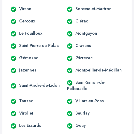
Virson
Boresse-et-Martron
Cercoux
Clérac
Le Fouilloux
Montguyon
Saint-Pierre-du-Palais
Cravans
Gémozac
Givrezac
Jazennes
Montpellier-de-Médillan
Saint-Simon-de-
Saint-André-de-Lidon
Pellouaille
Tanzac
Villars-en-Pons
Virollet
Beurlay
Les Essards
Geay