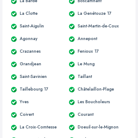
La Barde
Boscamnant
La Clotte
La Genétouze 17
Saint-Aigulin
Saint-Martin-de-Coux
Agonnay
Annepont
Crazannes
Fenioux 17
Grandjean
Le Mung
Saint-Savinien
Taillant
Taillebourg 17
Châtelaillon-Plage
Yves
Les Boucholeurs
Coivert
Courant
La Croix-Comtesse
Doeuil-sur-le-Mignon