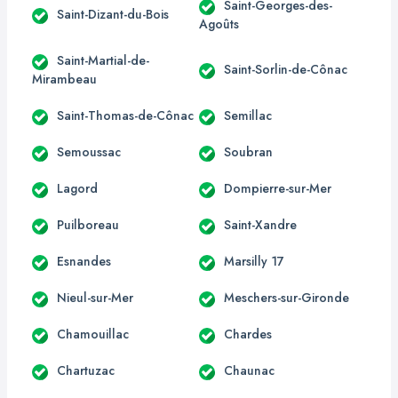
Saint-Georges-des-
Saint-Dizant-du-Bois
Agoûts
Saint-Martial-de-
Saint-Sorlin-de-Cônac
Mirambeau
Saint-Thomas-de-Cônac
Semillac
Semoussac
Soubran
Lagord
Dompierre-sur-Mer
Puilboreau
Saint-Xandre
Esnandes
Marsilly 17
Nieul-sur-Mer
Meschers-sur-Gironde
Chamouillac
Chardes
Chartuzac
Chaunac