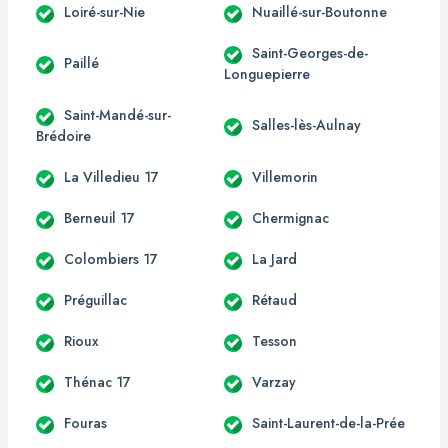
Loiré-sur-Nie
Nuaillé-sur-Boutonne
Saint-Georges-de-
Paillé
Longuepierre
Saint-Mandé-sur-
Salles-lès-Aulnay
Brédoire
La Villedieu 17
Villemorin
Berneuil 17
Chermignac
Colombiers 17
La Jard
Préguillac
Rétaud
Rioux
Tesson
Thénac 17
Varzay
Fouras
Saint-Laurent-de-la-Prée