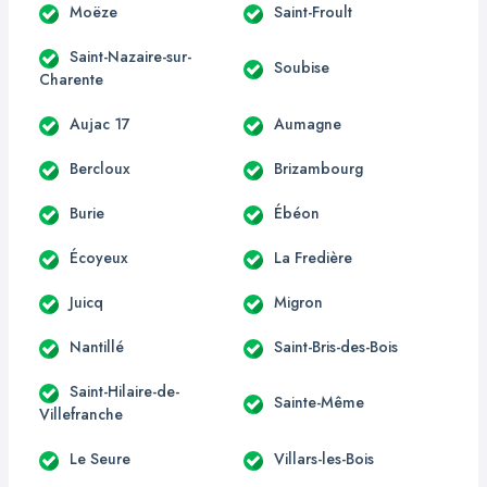
Moëze
Saint-Froult
Saint-Nazaire-sur-
Soubise
Charente
Aujac 17
Aumagne
Bercloux
Brizambourg
Burie
Ébéon
Écoyeux
La Fredière
Juicq
Migron
Nantillé
Saint-Bris-des-Bois
Saint-Hilaire-de-
Sainte-Même
Villefranche
Le Seure
Villars-les-Bois