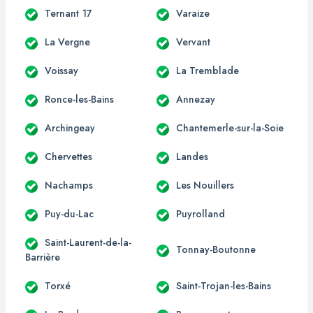
Ternant 17
Varaize
La Vergne
Vervant
Voissay
La Tremblade
Ronce-les-Bains
Annezay
Archingeay
Chantemerle-sur-la-Soie
Chervettes
Landes
Nachamps
Les Nouillers
Puy-du-Lac
Puyrolland
Saint-Laurent-de-la-
Tonnay-Boutonne
Barrière
Torxé
Saint-Trojan-les-Bains