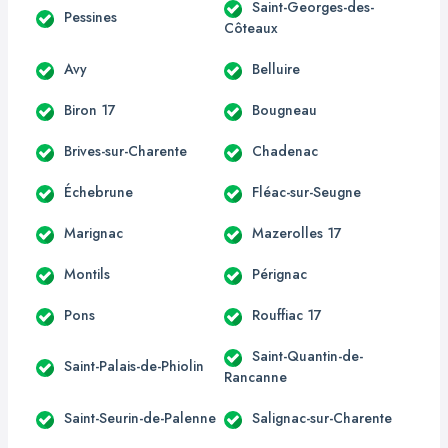
Saint-Georges-des-
Pessines
Côteaux
Avy
Belluire
Biron 17
Bougneau
Brives-sur-Charente
Chadenac
Échebrune
Fléac-sur-Seugne
Marignac
Mazerolles 17
Montils
Pérignac
Pons
Rouffiac 17
Saint-Quantin-de-
Saint-Palais-de-Phiolin
Rancanne
Saint-Seurin-de-Palenne
Salignac-sur-Charente