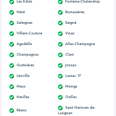
Les Éduts
Fontaine-Chalendray
Néré
Romazières
Saleignes
Seigné
Villiers-Couture
Vinax
Agudelle
Allas-Champagne
Champagnac
Clam
Guitinières
Jonzac
Léoville
Lussac 17
Meux
Moings
Neulles
Ozillac
Saint-Germain-de-
Réaux
Lusignan