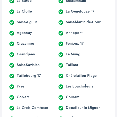
La Barde
Boscamnant
La Clotte
La Genétouze 17
Saint-Aigulin
Saint-Martin-de-Coux
Agonnay
Annepont
Crazannes
Fenioux 17
Grandjean
Le Mung
Saint-Savinien
Taillant
Taillebourg 17
Châtelaillon-Plage
Yves
Les Boucholeurs
Coivert
Courant
La Croix-Comtesse
Doeuil-sur-le-Mignon