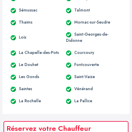
Sémussac
Talmont
Thaims
Mornac-sur-Seudre
Saint-Georges-de-
Loix
Didonne
La Chapelle-des-Pots
Courcoury
Le Douhet
Fontcouverte
Les Gonds
Saint-Vaize
Saintes
Vénérand
La Rochelle
La Pallice
Réservez votre Chauffeur