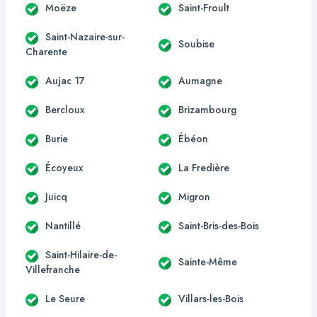
Moëze
Saint-Froult
Saint-Nazaire-sur-
Soubise
Charente
Aujac 17
Aumagne
Bercloux
Brizambourg
Burie
Ébéon
Écoyeux
La Fredière
Juicq
Migron
Nantillé
Saint-Bris-des-Bois
Saint-Hilaire-de-
Sainte-Même
Villefranche
Le Seure
Villars-les-Bois