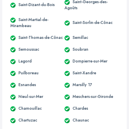
Saint-Georges-des-
Saint-Dizant-du-Bois
Agoûts
Saint-Martial-de-
Saint-Sorlin-de-Cônac
Mirambeau
Saint-Thomas-de-Cônac
Semillac
Semoussac
Soubran
Lagord
Dompierre-sur-Mer
Puilboreau
Saint-Xandre
Esnandes
Marsilly 17
Nieul-sur-Mer
Meschers-sur-Gironde
Chamouillac
Chardes
Chartuzac
Chaunac