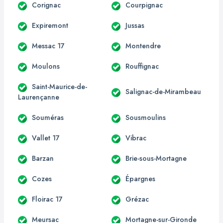
Corignac
Courpignac
Expiremont
Jussas
Messac 17
Montendre
Moulons
Rouffignac
Saint-Maurice-de-
Salignac-de-Mirambeau
Laurençanne
Souméras
Sousmoulins
Vallet 17
Vibrac
Barzan
Brie-sous-Mortagne
Cozes
Épargnes
Floirac 17
Grézac
Meursac
Mortagne-sur-Gironde