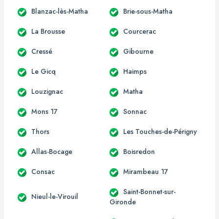
Blanzac-lès-Matha
Brie-sous-Matha
La Brousse
Courcerac
Cressé
Gibourne
Le Gicq
Haimps
Louzignac
Matha
Mons 17
Sonnac
Thors
Les Touches-de-Périgny
Allas-Bocage
Boisredon
Consac
Mirambeau 17
Saint-Bonnet-sur-
Nieul-le-Virouil
Gironde