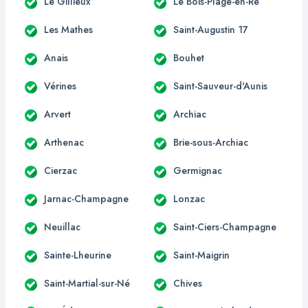
Le Gillieux
Le Bois-Plage-en-Ré
Les Mathes
Saint-Augustin 17
Anais
Bouhet
Vérines
Saint-Sauveur-d'Aunis
Arvert
Archiac
Arthenac
Brie-sous-Archiac
Cierzac
Germignac
Jarnac-Champagne
Lonzac
Neuillac
Saint-Ciers-Champagne
Sainte-Lheurine
Saint-Maigrin
Saint-Martial-sur-Né
Chives