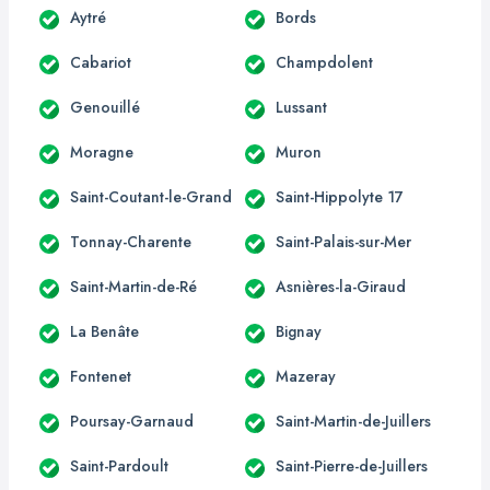
Aytré
Bords
Cabariot
Champdolent
Genouillé
Lussant
Moragne
Muron
Saint-Coutant-le-Grand
Saint-Hippolyte 17
Tonnay-Charente
Saint-Palais-sur-Mer
Saint-Martin-de-Ré
Asnières-la-Giraud
La Benâte
Bignay
Fontenet
Mazeray
Poursay-Garnaud
Saint-Martin-de-Juillers
Saint-Pardoult
Saint-Pierre-de-Juillers