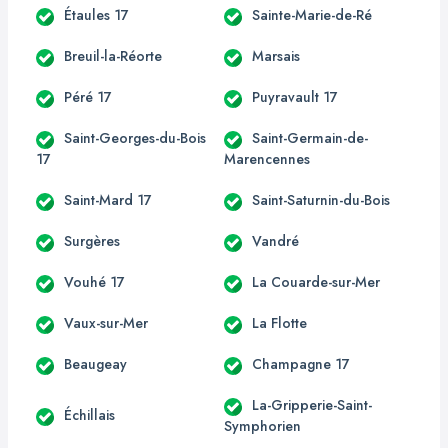
Étaules 17
Sainte-Marie-de-Ré
Breuil-la-Réorte
Marsais
Péré 17
Puyravault 17
Saint-Georges-du-Bois
Saint-Germain-de-
17
Marencennes
Saint-Mard 17
Saint-Saturnin-du-Bois
Surgères
Vandré
Vouhé 17
La Couarde-sur-Mer
Vaux-sur-Mer
La Flotte
Beaugeay
Champagne 17
La-Gripperie-Saint-
Échillais
Symphorien