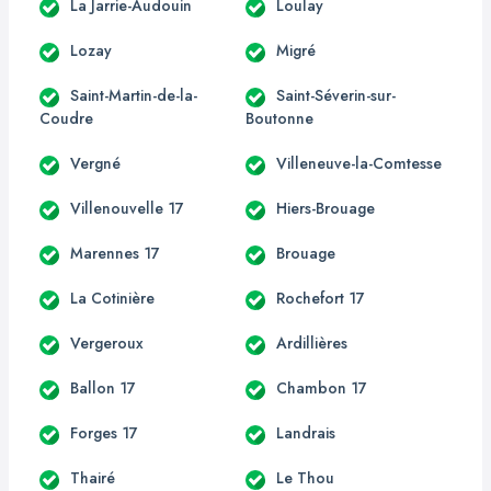
La Jarrie-Audouin
Loulay
Lozay
Migré
Saint-Martin-de-la-
Saint-Séverin-sur-
Coudre
Boutonne
Vergné
Villeneuve-la-Comtesse
Villenouvelle 17
Hiers-Brouage
Marennes 17
Brouage
La Cotinière
Rochefort 17
Vergeroux
Ardillières
Ballon 17
Chambon 17
Forges 17
Landrais
Thairé
Le Thou