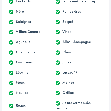
Les Éduts
Fontaine-Chalendray
Néré
Romazières
Saleignes
Seigné
Villiers-Couture
Vinax
Agudelle
Allas-Champagne
Champagnac
Clam
Guitinières
Jonzac
Léoville
Lussac 17
Meux
Moings
Neulles
Ozillac
Saint-Germain-de-
Réaux
Lusignan