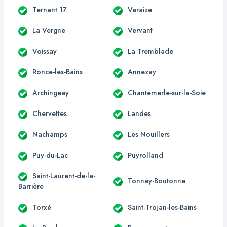
Ternant 17
Varaize
La Vergne
Vervant
Voissay
La Tremblade
Ronce-les-Bains
Annezay
Archingeay
Chantemerle-sur-la-Soie
Chervettes
Landes
Nachamps
Les Nouillers
Puy-du-Lac
Puyrolland
Saint-Laurent-de-la-
Tonnay-Boutonne
Barrière
Torxé
Saint-Trojan-les-Bains