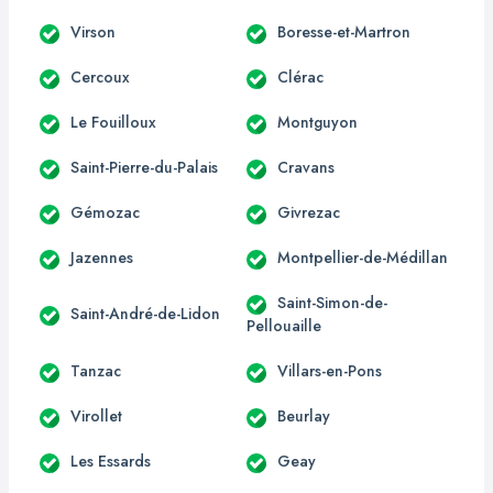
Virson
Boresse-et-Martron
Cercoux
Clérac
Le Fouilloux
Montguyon
Saint-Pierre-du-Palais
Cravans
Gémozac
Givrezac
Jazennes
Montpellier-de-Médillan
Saint-Simon-de-
Saint-André-de-Lidon
Pellouaille
Tanzac
Villars-en-Pons
Virollet
Beurlay
Les Essards
Geay