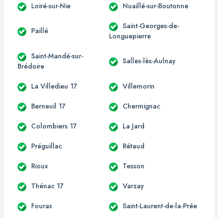
Loiré-sur-Nie
Nuaillé-sur-Boutonne
Saint-Georges-de-
Paillé
Longuepierre
Saint-Mandé-sur-
Salles-lès-Aulnay
Brédoire
La Villedieu 17
Villemorin
Berneuil 17
Chermignac
Colombiers 17
La Jard
Préguillac
Rétaud
Rioux
Tesson
Thénac 17
Varzay
Fouras
Saint-Laurent-de-la-Prée