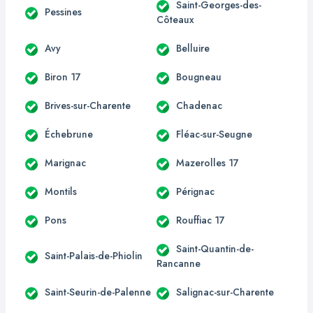
Saint-Georges-des-
Pessines
Côteaux
Avy
Belluire
Biron 17
Bougneau
Brives-sur-Charente
Chadenac
Échebrune
Fléac-sur-Seugne
Marignac
Mazerolles 17
Montils
Pérignac
Pons
Rouffiac 17
Saint-Quantin-de-
Saint-Palais-de-Phiolin
Rancanne
Saint-Seurin-de-Palenne
Salignac-sur-Charente