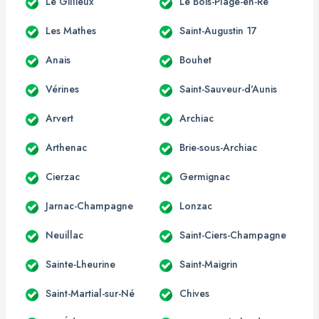
Le Gillieux
Le Bois-Plage-en-Ré
Les Mathes
Saint-Augustin 17
Anais
Bouhet
Vérines
Saint-Sauveur-d'Aunis
Arvert
Archiac
Arthenac
Brie-sous-Archiac
Cierzac
Germignac
Jarnac-Champagne
Lonzac
Neuillac
Saint-Ciers-Champagne
Sainte-Lheurine
Saint-Maigrin
Saint-Martial-sur-Né
Chives