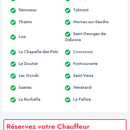
Sémussac
Talmont
Thaims
Mornac-sur-Seudre
Saint-Georges-de-
Loix
Didonne
La Chapelle-des-Pots
Courcoury
Le Douhet
Fontcouverte
Les Gonds
Saint-Vaize
Saintes
Vénérand
La Rochelle
La Pallice
Réservez votre Chauffeur