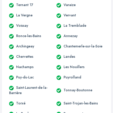
Ternant 17
Varaize
La Vergne
Vervant
Voissay
La Tremblade
Ronce-les-Bains
Annezay
Archingeay
Chantemerle-sur-la-Soie
Chervettes
Landes
Nachamps
Les Nouillers
Puy-du-Lac
Puyrolland
Saint-Laurent-de-la-
Tonnay-Boutonne
Barrière
Torxé
Saint-Trojan-les-Bains