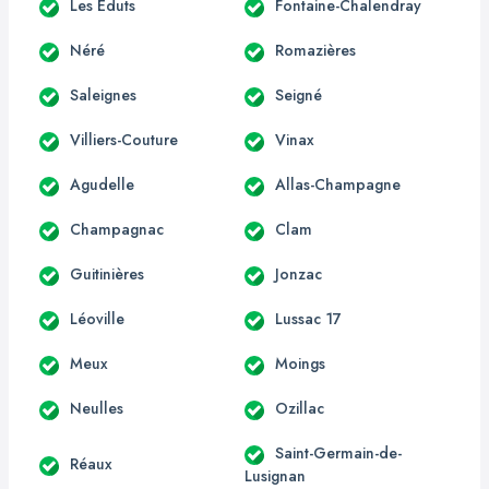
Les Éduts
Fontaine-Chalendray
Néré
Romazières
Saleignes
Seigné
Villiers-Couture
Vinax
Agudelle
Allas-Champagne
Champagnac
Clam
Guitinières
Jonzac
Léoville
Lussac 17
Meux
Moings
Neulles
Ozillac
Saint-Germain-de-
Réaux
Lusignan