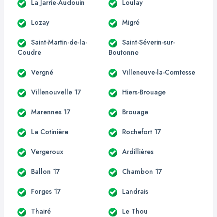
La Jarrie-Audouin
Loulay
Lozay
Migré
Saint-Martin-de-la-
Saint-Séverin-sur-
Coudre
Boutonne
Vergné
Villeneuve-la-Comtesse
Villenouvelle 17
Hiers-Brouage
Marennes 17
Brouage
La Cotinière
Rochefort 17
Vergeroux
Ardillières
Ballon 17
Chambon 17
Forges 17
Landrais
Thairé
Le Thou