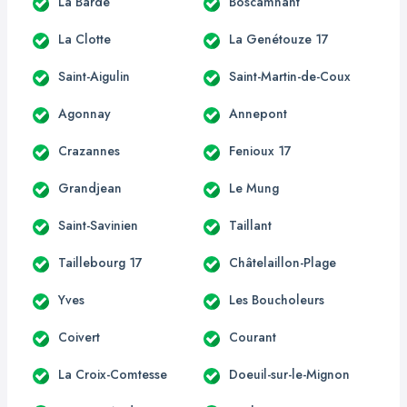
La Barde
Boscamnant
La Clotte
La Genétouze 17
Saint-Aigulin
Saint-Martin-de-Coux
Agonnay
Annepont
Crazannes
Fenioux 17
Grandjean
Le Mung
Saint-Savinien
Taillant
Taillebourg 17
Châtelaillon-Plage
Yves
Les Boucholeurs
Coivert
Courant
La Croix-Comtesse
Doeuil-sur-le-Mignon