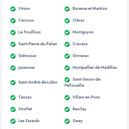
Virson
Boresse-et-Martron
Cercoux
Clérac
Le Fouilloux
Montguyon
Saint-Pierre-du-Palais
Cravans
Gémozac
Givrezac
Jazennes
Montpellier-de-Médillan
Saint-Simon-de-
Saint-André-de-Lidon
Pellouaille
Tanzac
Villars-en-Pons
Virollet
Beurlay
Les Essards
Geay