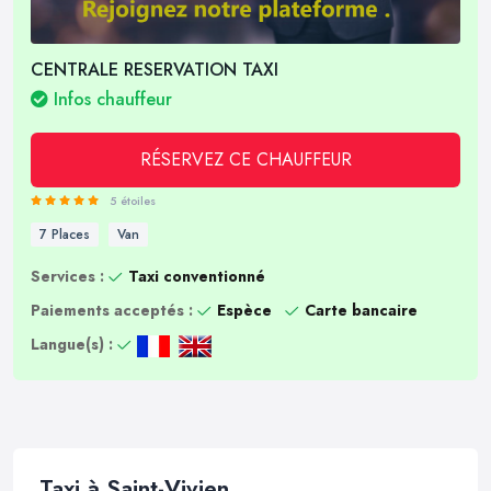
CENTRALE RESERVATION TAXI
Infos chauffeur
RÉSERVEZ CE CHAUFFEUR
5 étoiles
7 Places
Van
Services :
Taxi conventionné
Paiements acceptés :
Espèce
Carte bancaire
Langue(s) :
Taxi à Saint-Vivien