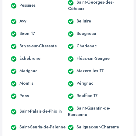
Saint-Georges-des-
Pessines
Côteaux
Avy
Belluire
Biron 17
Bougneau
Brives-sur-Charente
Chadenac
Échebrune
Fléac-sur-Seugne
Marignac
Mazerolles 17
Montils
Pérignac
Pons
Rouffiac 17
Saint-Quantin-de-
Saint-Palais-de-Phiolin
Rancanne
Saint-Seurin-de-Palenne
Salignac-sur-Charente