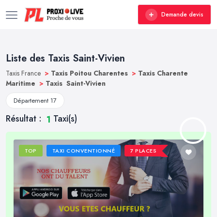
Demande devis
Liste des Taxis Saint-Vivien
Taxis France
>
Taxis Poitou Charentes
>
Taxis Charente
Maritime
>
Taxis Saint-Vivien
Département 17
Résultat :
Taxi(s)
1
TOP
TAXI CONVENTIONNÉ
7 PLACES