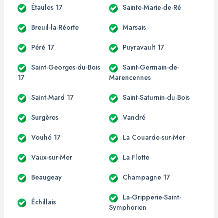
Étaules 17
Sainte-Marie-de-Ré
Breuil-la-Réorte
Marsais
Péré 17
Puyravault 17
Saint-Georges-du-Bois
Saint-Germain-de-
17
Marencennes
Saint-Mard 17
Saint-Saturnin-du-Bois
Surgères
Vandré
Vouhé 17
La Couarde-sur-Mer
Vaux-sur-Mer
La Flotte
Beaugeay
Champagne 17
La-Gripperie-Saint-
Échillais
Symphorien