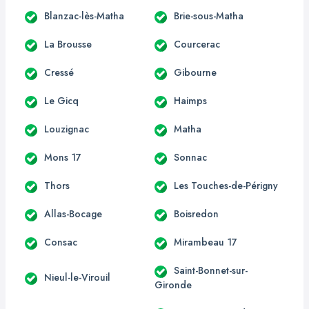
Blanzac-lès-Matha
Brie-sous-Matha
La Brousse
Courcerac
Cressé
Gibourne
Le Gicq
Haimps
Louzignac
Matha
Mons 17
Sonnac
Thors
Les Touches-de-Périgny
Allas-Bocage
Boisredon
Consac
Mirambeau 17
Saint-Bonnet-sur-
Nieul-le-Virouil
Gironde