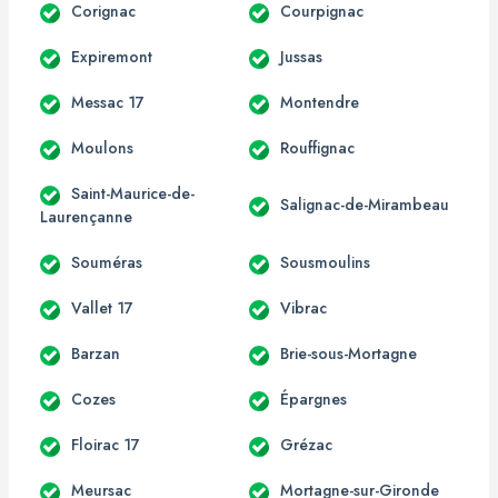
Corignac
Courpignac
Expiremont
Jussas
Messac 17
Montendre
Moulons
Rouffignac
Saint-Maurice-de-
Salignac-de-Mirambeau
Laurençanne
Souméras
Sousmoulins
Vallet 17
Vibrac
Barzan
Brie-sous-Mortagne
Cozes
Épargnes
Floirac 17
Grézac
Meursac
Mortagne-sur-Gironde