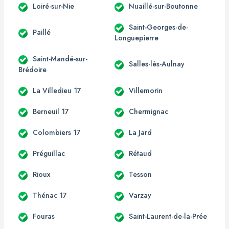
Loiré-sur-Nie
Nuaillé-sur-Boutonne
Saint-Georges-de-
Paillé
Longuepierre
Saint-Mandé-sur-
Salles-lès-Aulnay
Brédoire
La Villedieu 17
Villemorin
Berneuil 17
Chermignac
Colombiers 17
La Jard
Préguillac
Rétaud
Rioux
Tesson
Thénac 17
Varzay
Fouras
Saint-Laurent-de-la-Prée