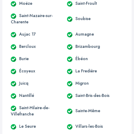
Moëze
Saint-Froult
Saint-Nazaire-sur-
Soubise
Charente
Aujac 17
Aumagne
Bercloux
Brizambourg
Burie
Ébéon
Écoyeux
La Fredière
Juicq
Migron
Nantillé
Saint-Bris-des-Bois
Saint-Hilaire-de-
Sainte-Même
Villefranche
Le Seure
Villars-les-Bois