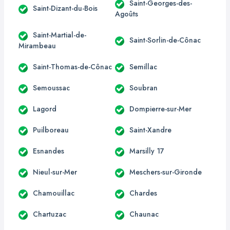
Saint-Georges-des-
Saint-Dizant-du-Bois
Agoûts
Saint-Martial-de-
Saint-Sorlin-de-Cônac
Mirambeau
Saint-Thomas-de-Cônac
Semillac
Semoussac
Soubran
Lagord
Dompierre-sur-Mer
Puilboreau
Saint-Xandre
Esnandes
Marsilly 17
Nieul-sur-Mer
Meschers-sur-Gironde
Chamouillac
Chardes
Chartuzac
Chaunac