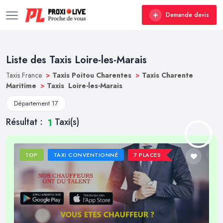
Demande devis
Liste des Taxis Loire-les-Marais
Taxis France
>
Taxis Poitou Charentes
>
Taxis Charente
Maritime
>
Taxis Loire-les-Marais
Département 17
Résultat :
Taxi(s)
1
TOP
TAXI CONVENTIONNÉ
7 PLACES