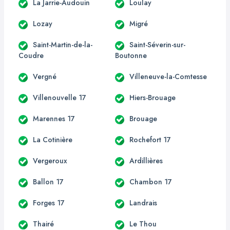
La Jarrie-Audouin
Loulay
Lozay
Migré
Saint-Martin-de-la-
Saint-Séverin-sur-
Coudre
Boutonne
Vergné
Villeneuve-la-Comtesse
Villenouvelle 17
Hiers-Brouage
Marennes 17
Brouage
La Cotinière
Rochefort 17
Vergeroux
Ardillières
Ballon 17
Chambon 17
Forges 17
Landrais
Thairé
Le Thou