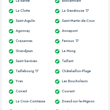
La Barde
Boscamnant
La Clotte
La Genétouze 17
Saint-Aigulin
Saint-Martin-de-Coux
Agonnay
Annepont
Crazannes
Fenioux 17
Grandjean
Le Mung
Saint-Savinien
Taillant
Taillebourg 17
Châtelaillon-Plage
Yves
Les Boucholeurs
Coivert
Courant
La Croix-Comtesse
Doeuil-sur-le-Mignon