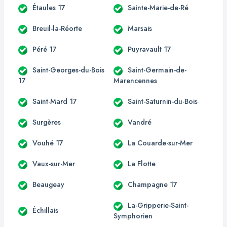
Étaules 17
Sainte-Marie-de-Ré
Breuil-la-Réorte
Marsais
Péré 17
Puyravault 17
Saint-Georges-du-Bois
Saint-Germain-de-
17
Marencennes
Saint-Mard 17
Saint-Saturnin-du-Bois
Surgères
Vandré
Vouhé 17
La Couarde-sur-Mer
Vaux-sur-Mer
La Flotte
Beaugeay
Champagne 17
La-Gripperie-Saint-
Échillais
Symphorien