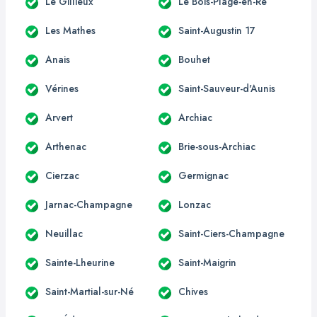
Le Gillieux
Le Bois-Plage-en-Ré
Les Mathes
Saint-Augustin 17
Anais
Bouhet
Vérines
Saint-Sauveur-d'Aunis
Arvert
Archiac
Arthenac
Brie-sous-Archiac
Cierzac
Germignac
Jarnac-Champagne
Lonzac
Neuillac
Saint-Ciers-Champagne
Sainte-Lheurine
Saint-Maigrin
Saint-Martial-sur-Né
Chives