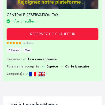
CENTRALE RESERVATION TAXI
Infos chauffeur
RÉSERVEZ CE CHAUFFEUR
5 étoiles
7 Places
Van
Services :
Taxi conventionné
Paiements acceptés :
Espèce
Carte bancaire
Langue(s) :
Taxi à Loire-les-Marais