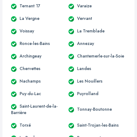
Ternant 17
Varaize
La Vergne
Vervant
Voissay
La Tremblade
Ronce-les-Bains
Annezay
Archingeay
Chantemerle-sur-la-Soie
Chervettes
Landes
Nachamps
Les Nouillers
Puy-du-Lac
Puyrolland
Saint-Laurent-de-la-
Tonnay-Boutonne
Barrière
Torxé
Saint-Trojan-les-Bains