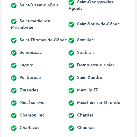
Saint-Georges-des-
Saint-Dizant-du-Bois
Agoûts
Saint-Martial-de-
Saint-Sorlin-de-Cônac
Mirambeau
Saint-Thomas-de-Cônac
Semillac
Semoussac
Soubran
Lagord
Dompierre-sur-Mer
Puilboreau
Saint-Xandre
Esnandes
Marsilly 17
Nieul-sur-Mer
Meschers-sur-Gironde
Chamouillac
Chardes
Chartuzac
Chaunac