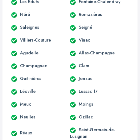
Les Éduts
Fontaine-Chalendray
Néré
Romazières
Saleignes
Seigné
Villiers-Couture
Vinax
Agudelle
Allas-Champagne
Champagnac
Clam
Guitinières
Jonzac
Léoville
Lussac 17
Meux
Moings
Neulles
Ozillac
Saint-Germain-de-
Réaux
Lusignan