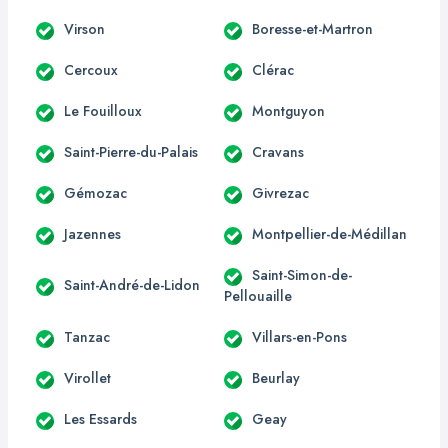
Virson
Boresse-et-Martron
Cercoux
Clérac
Le Fouilloux
Montguyon
Saint-Pierre-du-Palais
Cravans
Gémozac
Givrezac
Jazennes
Montpellier-de-Médillan
Saint-Simon-de-
Saint-André-de-Lidon
Pellouaille
Tanzac
Villars-en-Pons
Virollet
Beurlay
Les Essards
Geay