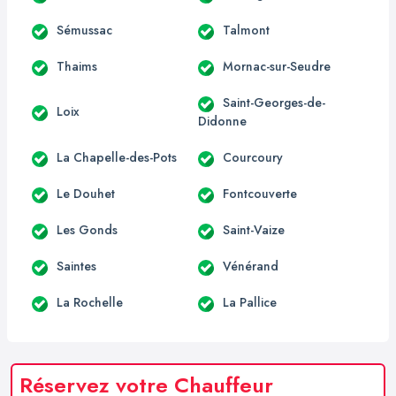
Sémussac
Talmont
Thaims
Mornac-sur-Seudre
Saint-Georges-de-
Loix
Didonne
La Chapelle-des-Pots
Courcoury
Le Douhet
Fontcouverte
Les Gonds
Saint-Vaize
Saintes
Vénérand
La Rochelle
La Pallice
Réservez votre Chauffeur