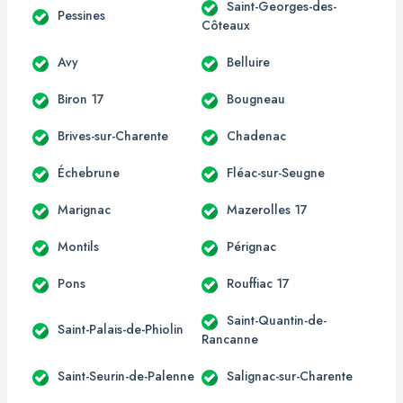
Saint-Georges-des-
Pessines
Côteaux
Avy
Belluire
Biron 17
Bougneau
Brives-sur-Charente
Chadenac
Échebrune
Fléac-sur-Seugne
Marignac
Mazerolles 17
Montils
Pérignac
Pons
Rouffiac 17
Saint-Quantin-de-
Saint-Palais-de-Phiolin
Rancanne
Saint-Seurin-de-Palenne
Salignac-sur-Charente