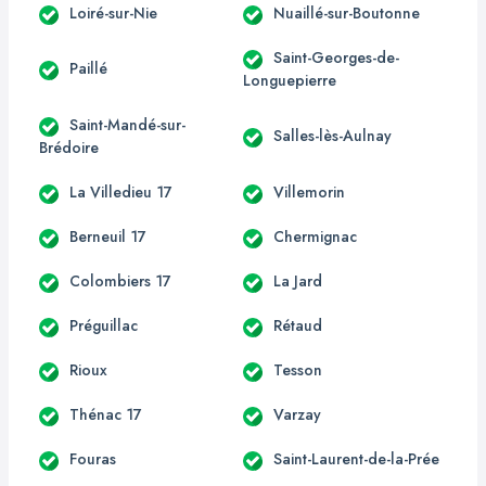
Loiré-sur-Nie
Nuaillé-sur-Boutonne
Saint-Georges-de-
Paillé
Longuepierre
Saint-Mandé-sur-
Salles-lès-Aulnay
Brédoire
La Villedieu 17
Villemorin
Berneuil 17
Chermignac
Colombiers 17
La Jard
Préguillac
Rétaud
Rioux
Tesson
Thénac 17
Varzay
Fouras
Saint-Laurent-de-la-Prée