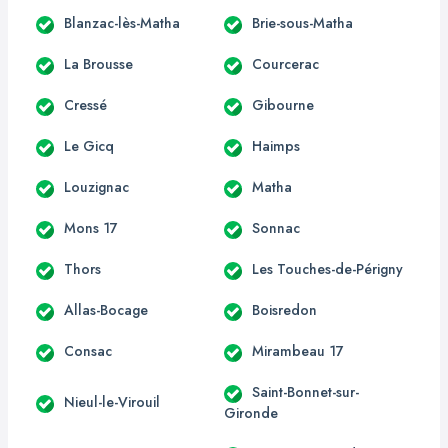
Blanzac-lès-Matha
Brie-sous-Matha
La Brousse
Courcerac
Cressé
Gibourne
Le Gicq
Haimps
Louzignac
Matha
Mons 17
Sonnac
Thors
Les Touches-de-Périgny
Allas-Bocage
Boisredon
Consac
Mirambeau 17
Saint-Bonnet-sur-
Nieul-le-Virouil
Gironde