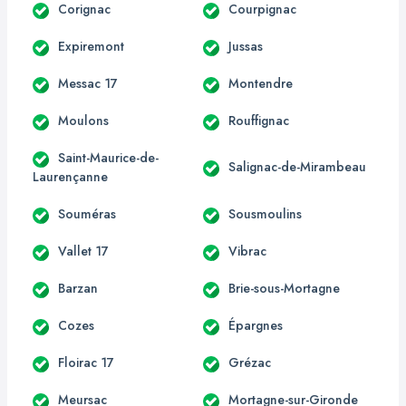
Corignac
Courpignac
Expiremont
Jussas
Messac 17
Montendre
Moulons
Rouffignac
Saint-Maurice-de-
Salignac-de-Mirambeau
Laurençanne
Souméras
Sousmoulins
Vallet 17
Vibrac
Barzan
Brie-sous-Mortagne
Cozes
Épargnes
Floirac 17
Grézac
Meursac
Mortagne-sur-Gironde