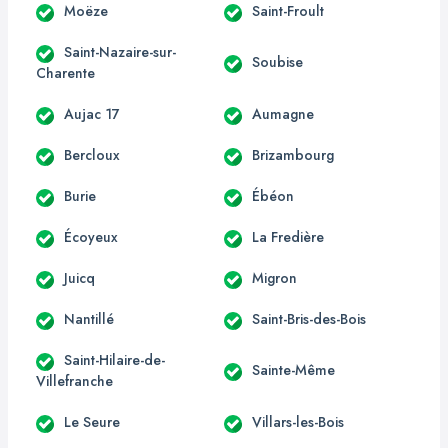
Moëze
Saint-Froult
Saint-Nazaire-sur-
Soubise
Charente
Aujac 17
Aumagne
Bercloux
Brizambourg
Burie
Ébéon
Écoyeux
La Fredière
Juicq
Migron
Nantillé
Saint-Bris-des-Bois
Saint-Hilaire-de-
Sainte-Même
Villefranche
Le Seure
Villars-les-Bois