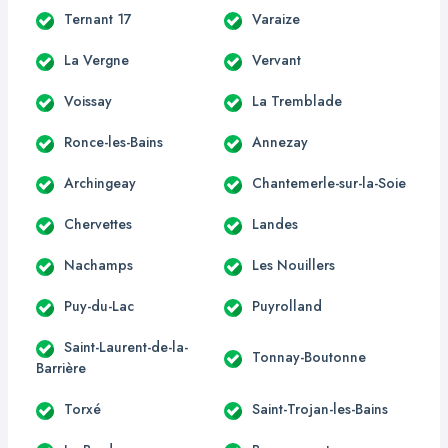
Ternant 17
Varaize
La Vergne
Vervant
Voissay
La Tremblade
Ronce-les-Bains
Annezay
Archingeay
Chantemerle-sur-la-Soie
Chervettes
Landes
Nachamps
Les Nouillers
Puy-du-Lac
Puyrolland
Saint-Laurent-de-la-
Tonnay-Boutonne
Barrière
Torxé
Saint-Trojan-les-Bains