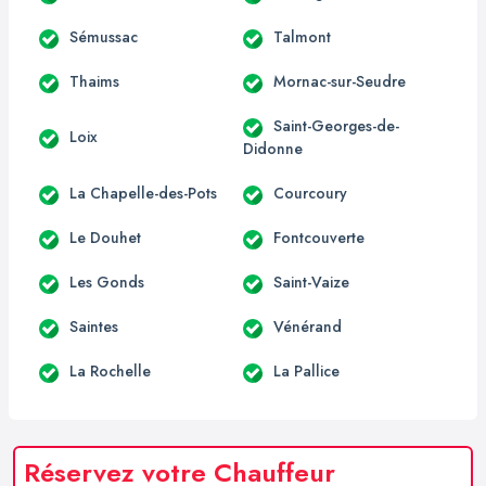
Sémussac
Talmont
Thaims
Mornac-sur-Seudre
Saint-Georges-de-
Loix
Didonne
La Chapelle-des-Pots
Courcoury
Le Douhet
Fontcouverte
Les Gonds
Saint-Vaize
Saintes
Vénérand
La Rochelle
La Pallice
Réservez votre Chauffeur