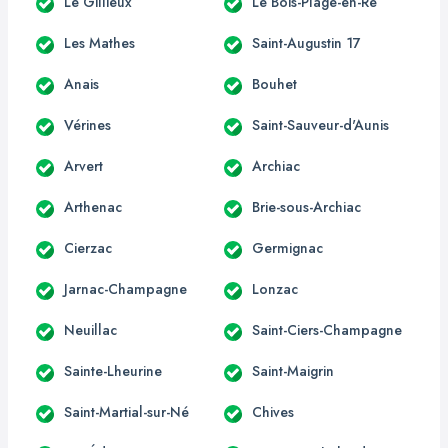
Le Gillieux
Le Bois-Plage-en-Ré
Les Mathes
Saint-Augustin 17
Anais
Bouhet
Vérines
Saint-Sauveur-d'Aunis
Arvert
Archiac
Arthenac
Brie-sous-Archiac
Cierzac
Germignac
Jarnac-Champagne
Lonzac
Neuillac
Saint-Ciers-Champagne
Sainte-Lheurine
Saint-Maigrin
Saint-Martial-sur-Né
Chives