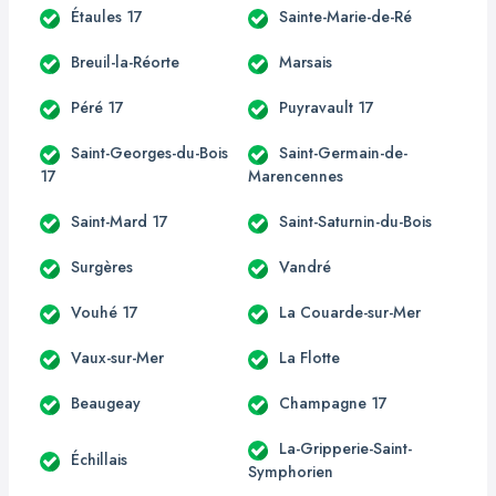
Étaules 17
Sainte-Marie-de-Ré
Breuil-la-Réorte
Marsais
Péré 17
Puyravault 17
Saint-Georges-du-Bois
Saint-Germain-de-
17
Marencennes
Saint-Mard 17
Saint-Saturnin-du-Bois
Surgères
Vandré
Vouhé 17
La Couarde-sur-Mer
Vaux-sur-Mer
La Flotte
Beaugeay
Champagne 17
La-Gripperie-Saint-
Échillais
Symphorien