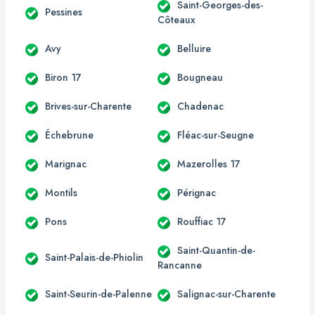
Saint-Georges-des-
Pessines
Côteaux
Avy
Belluire
Biron 17
Bougneau
Brives-sur-Charente
Chadenac
Échebrune
Fléac-sur-Seugne
Marignac
Mazerolles 17
Montils
Pérignac
Pons
Rouffiac 17
Saint-Quantin-de-
Saint-Palais-de-Phiolin
Rancanne
Saint-Seurin-de-Palenne
Salignac-sur-Charente