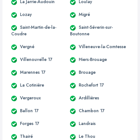
La Jarrie-Audouin
Loulay
Lozay
Migré
Saint-Martin-de-la-
Saint-Séverin-sur-
Coudre
Boutonne
Vergné
Villeneuve-la-Comtesse
Villenouvelle 17
Hiers-Brouage
Marennes 17
Brouage
La Cotinière
Rochefort 17
Vergeroux
Ardillières
Ballon 17
Chambon 17
Forges 17
Landrais
Thairé
Le Thou