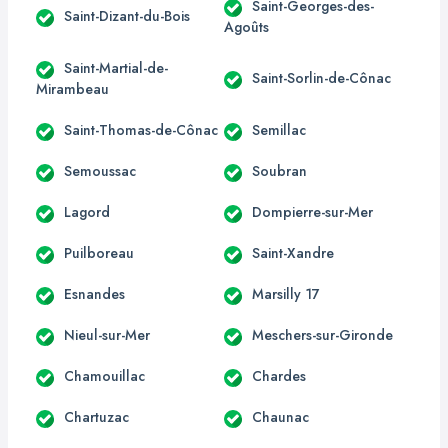
Saint-Georges-des-
Saint-Dizant-du-Bois
Agoûts
Saint-Martial-de-
Saint-Sorlin-de-Cônac
Mirambeau
Saint-Thomas-de-Cônac
Semillac
Semoussac
Soubran
Lagord
Dompierre-sur-Mer
Puilboreau
Saint-Xandre
Esnandes
Marsilly 17
Nieul-sur-Mer
Meschers-sur-Gironde
Chamouillac
Chardes
Chartuzac
Chaunac