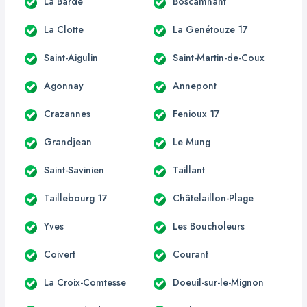
La Barde
Boscamnant
La Clotte
La Genétouze 17
Saint-Aigulin
Saint-Martin-de-Coux
Agonnay
Annepont
Crazannes
Fenioux 17
Grandjean
Le Mung
Saint-Savinien
Taillant
Taillebourg 17
Châtelaillon-Plage
Yves
Les Boucholeurs
Coivert
Courant
La Croix-Comtesse
Doeuil-sur-le-Mignon