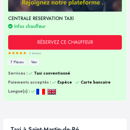
CENTRALE RESERVATION TAXI
Infos chauffeur
RÉSERVEZ CE CHAUFFEUR
5 étoiles
7 Places
Van
Services :
Taxi conventionné
Paiements acceptés :
Espèce
Carte bancaire
Langue(s) :
Taxi à Saint-Martin-de-Ré