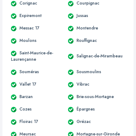
Corignac
Courpignac
Expiremont
Jussas
Messac 17
Montendre
Moulons
Rouffignac
Saint-Maurice-de-
Salignac-de-Mirambeau
Laurençanne
Souméras
Sousmoulins
Vallet 17
Vibrac
Barzan
Brie-sous-Mortagne
Cozes
Épargnes
Floirac 17
Grézac
Meursac
Mortagne-sur-Gironde