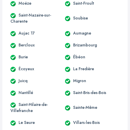
Moëze
Saint-Froult
Saint-Nazaire-sur-
Soubise
Charente
Aujac 17
Aumagne
Bercloux
Brizambourg
Burie
Ébéon
Écoyeux
La Fredière
Juicq
Migron
Nantillé
Saint-Bris-des-Bois
Saint-Hilaire-de-
Sainte-Même
Villefranche
Le Seure
Villars-les-Bois