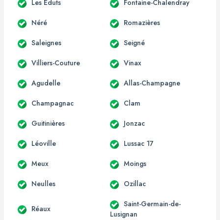
Les Éduts
Fontaine-Chalendray
Néré
Romazières
Saleignes
Seigné
Villiers-Couture
Vinax
Agudelle
Allas-Champagne
Champagnac
Clam
Guitinières
Jonzac
Léoville
Lussac 17
Meux
Moings
Neulles
Ozillac
Saint-Germain-de-
Réaux
Lusignan