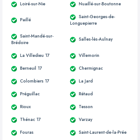
Loiré-sur-Nie
Nuaillé-sur-Boutonne
Saint-Georges-de-
Paillé
Longuepierre
Saint-Mandé-sur-
Salles-lès-Aulnay
Brédoire
La Villedieu 17
Villemorin
Berneuil 17
Chermignac
Colombiers 17
La Jard
Préguillac
Rétaud
Rioux
Tesson
Thénac 17
Varzay
Fouras
Saint-Laurent-de-la-Prée