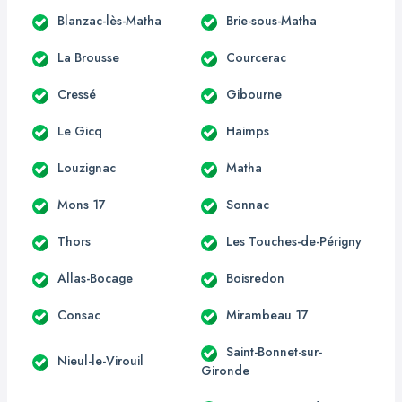
Blanzac-lès-Matha
Brie-sous-Matha
La Brousse
Courcerac
Cressé
Gibourne
Le Gicq
Haimps
Louzignac
Matha
Mons 17
Sonnac
Thors
Les Touches-de-Périgny
Allas-Bocage
Boisredon
Consac
Mirambeau 17
Saint-Bonnet-sur-
Nieul-le-Virouil
Gironde