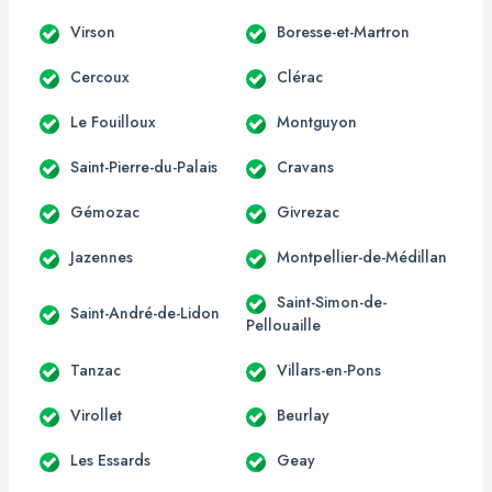
Virson
Boresse-et-Martron
Cercoux
Clérac
Le Fouilloux
Montguyon
Saint-Pierre-du-Palais
Cravans
Gémozac
Givrezac
Jazennes
Montpellier-de-Médillan
Saint-Simon-de-
Saint-André-de-Lidon
Pellouaille
Tanzac
Villars-en-Pons
Virollet
Beurlay
Les Essards
Geay