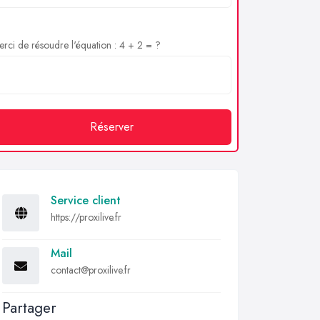
rci de résoudre l'équation : 4 + 2 = ?
Réserver
Service client
https://proxilive.fr
Mail
contact@proxilive.fr
Partager