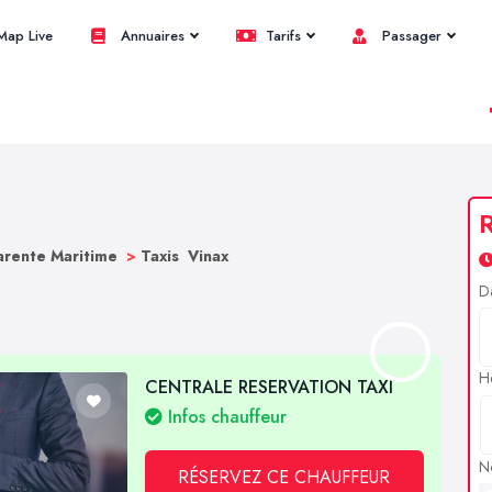
ap Live
Annuaires
Tarifs
Passager
R
arente Maritime
>
Taxis Vinax
D
H
CENTRALE RESERVATION TAXI
Infos chauffeur
N
RÉSERVEZ CE CHAUFFEUR