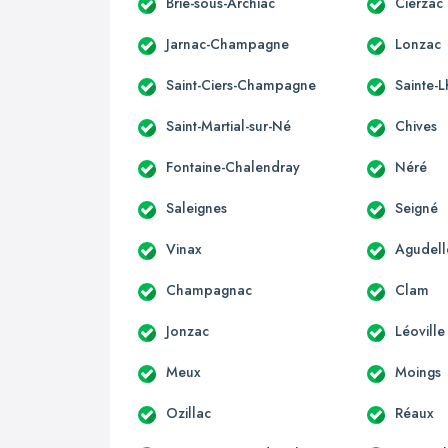
Brie-sous-Archiac
Cierzac
Jarnac-Champagne
Lonzac
Saint-Ciers-Champagne
Sainte-L
Saint-Martial-sur-Né
Chives
Fontaine-Chalendray
Néré
Saleignes
Seigné
Vinax
Agudell
Champagnac
Clam
Jonzac
Léoville
Meux
Moings
Ozillac
Réaux