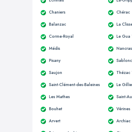
Chaniers
Chérac
Balanzac
La Cliss
Corme-Royal
Le Gua 
Médis
Nancra
Pisany
Sablon
Saujon
Thézac 
Saint-Clément-des-Baleines
Le Gilli
Les Mathes
Saint-Au
Bouhet
Vérines
Arvert
Archiac