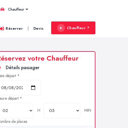
Chauffeur
Chauffeur ?
|
Réserver
Devis
éservez votre Chauffeur
Détails passager
ate départ *
eure départ *
H
MIN
ombre de places