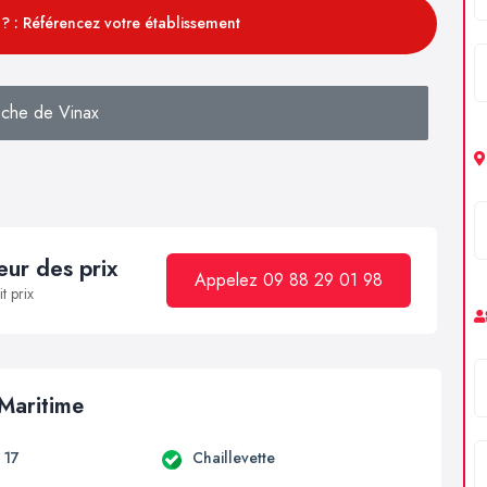
? : Référencez votre établissement
che de Vinax
ur des prix
Appelez 09 88 29 01 98
t prix
 Maritime
t 17
Chaillevette