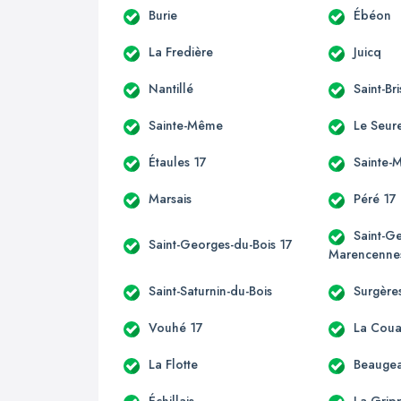
Burie
Ébéon
La Fredière
Juicq
Nantillé
Saint-Br
Sainte-Même
Le Seur
Étaules 17
Sainte-
Marsais
Péré 17
Saint-G
Saint-Georges-du-Bois 17
Marencenne
Saint-Saturnin-du-Bois
Surgère
Vouhé 17
La Coua
La Flotte
Beauge
Échillais
La-Grip