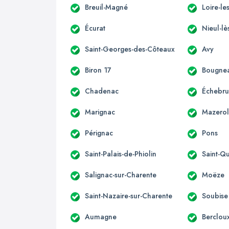
Breuil-Magné
Loire-le
Écurat
Nieul-lè
Saint-Georges-des-Côteaux
Avy
Biron 17
Bougne
Chadenac
Échebr
Marignac
Mazerol
Pérignac
Pons
Saint-Palais-de-Phiolin
Saint-Q
Salignac-sur-Charente
Moëze
Saint-Nazaire-sur-Charente
Soubise
Aumagne
Berclou