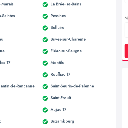
s-Marais
La Brée-les-Bains
s-Saintes
Pessines
Me
Belluire
au
Brives-sur-Charente
une
Fléac-sur-Seugne
les 17
Montils
Rouffiac 17
uantin-de-Rancanne
Saint-Seurin-de-Palenne
Saint-Froult
Aujac 17
x
Brizambourg