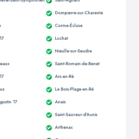
Dompierre-sur-Charente
e
Corme-Écluse
17
Luchat
s
Nieulle-sur-Seudre
ceaux
Saint-Romain-de-Benet
17
Ars-en-Ré
eux
Le Bois-Plage-en-Ré
gustin 17
Anais
Saint-Sauveur-d'Aunis
Arthenac