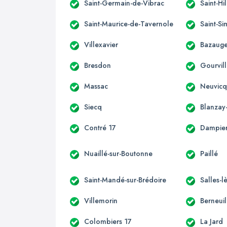
Saint-Germain-de-Vibrac
Saint-Hi
Saint-Maurice-de-Tavernole
Saint-S
Villexavier
Bazaug
Bresdon
Gourvill
Massac
Neuvicq
Siecq
Blanzay
Contré 17
Dampier
Nuaillé-sur-Boutonne
Paillé
Saint-Mandé-sur-Brédoire
Salles-l
Villemorin
Berneuil
Colombiers 17
La Jard