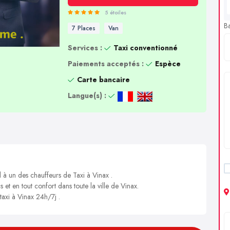
5 étoiles
B
7 Places
Van
Services :
Taxi conventionné
Paiements acceptés :
Espèce
Carte bancaire
Langue(s) :
l à un des chauffeurs de Taxi à Vinax .
 et en tout confort dans toute la ville de Vinax.
taxi à Vinax 24h/7j .