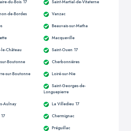
laire-du-Bois 17
Saint-Martial-de-Vitaterne
imon-de-Bordes
Vanzac
es
Beauvais-sur-Matha
ette
Macqueville
-le-Château
Saint-Ouen 17
-sur-Boutonne
Cherbonnières
re-sur-Boutonne
Loiré-sur-Nie
Saint-Georges-de-
Longuepierre
ès-Aulnay
La Villedieu 17
 17
Chermignac
Préguillac