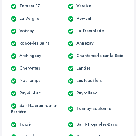
Ternant 17
Varaize
La Vergne
Vervant
Voissay
La Tremblade
Ronce-les-Bains
Annezay
Archingeay
Chantemerle-sur-la-Soie
Chervettes
Landes
Nachamps
Les Nouillers
Puy-du-Lac
Puyrolland
Saint-Laurent-de-la-
Tonnay-Boutonne
Barrière
Torxé
Saint-Trojan-les-Bains