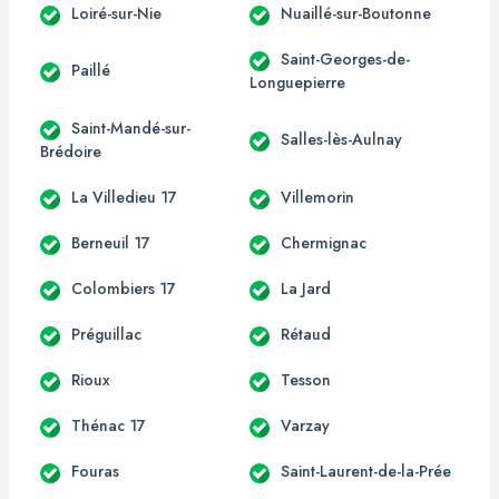
Loiré-sur-Nie
Nuaillé-sur-Boutonne
Saint-Georges-de-
Paillé
Longuepierre
Saint-Mandé-sur-
Salles-lès-Aulnay
Brédoire
La Villedieu 17
Villemorin
Berneuil 17
Chermignac
Colombiers 17
La Jard
Préguillac
Rétaud
Rioux
Tesson
Thénac 17
Varzay
Fouras
Saint-Laurent-de-la-Prée