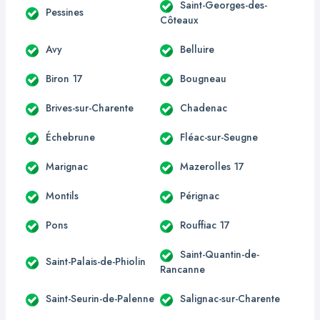
Saint-Georges-des-
Pessines
Côteaux
Avy
Belluire
Biron 17
Bougneau
Brives-sur-Charente
Chadenac
Échebrune
Fléac-sur-Seugne
Marignac
Mazerolles 17
Montils
Pérignac
Pons
Rouffiac 17
Saint-Quantin-de-
Saint-Palais-de-Phiolin
Rancanne
Saint-Seurin-de-Palenne
Salignac-sur-Charente