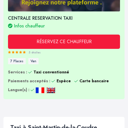
CENTRALE RESERVATION TAXI
Infos chauffeur
RÉSERVEZ CE CHAUFFEUR
5 étoiles
7 Places
Van
Services :
Taxi conventionné
Paiements acceptés :
Espèce
Carte bancaire
Langue(s) :
Taxi à Saint-Martin-de-la-Coudre