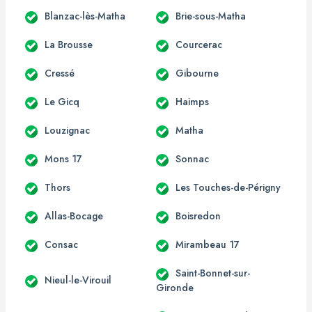
Blanzac-lès-Matha
Brie-sous-Matha
La Brousse
Courcerac
Cressé
Gibourne
Le Gicq
Haimps
Louzignac
Matha
Mons 17
Sonnac
Thors
Les Touches-de-Périgny
Allas-Bocage
Boisredon
Consac
Mirambeau 17
Saint-Bonnet-sur-
Nieul-le-Virouil
Gironde