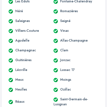
Les Éduts
Fontaine-Chalendray
Néré
Romazières
Saleignes
Seigné
Villiers-Couture
Vinax
Agudelle
Allas-Champagne
Champagnac
Clam
Guitinières
Jonzac
Léoville
Lussac 17
Meux
Moings
Neulles
Ozillac
Saint-Germain-de-
Réaux
Lusignan