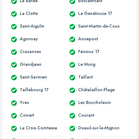
La Barde
Boscamnant
La Clotte
La Genétouze 17
Saint-Aigulin
Saint-Martin-de-Coux
Agonnay
Annepont
Crazannes
Fenioux 17
Grandjean
Le Mung
Saint-Savinien
Taillant
Taillebourg 17
Châtelaillon-Plage
Yves
Les Boucholeurs
Coivert
Courant
La Croix-Comtesse
Doeuil-sur-le-Mignon