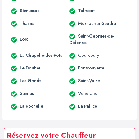
Sémussac
Talmont
Thaims
Mornac-sur-Seudre
Saint-Georges-de-
Loix
Didonne
La Chapelle-des-Pots
Courcoury
Le Douhet
Fontcouverte
Les Gonds
Saint-Vaize
Saintes
Vénérand
La Rochelle
La Pallice
Réservez votre Chauffeur