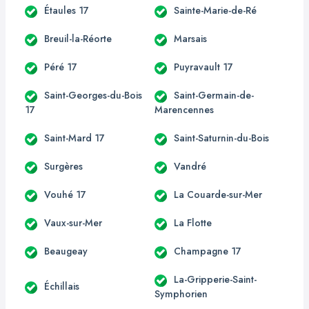
Étaules 17
Sainte-Marie-de-Ré
Breuil-la-Réorte
Marsais
Péré 17
Puyravault 17
Saint-Georges-du-Bois
Saint-Germain-de-
17
Marencennes
Saint-Mard 17
Saint-Saturnin-du-Bois
Surgères
Vandré
Vouhé 17
La Couarde-sur-Mer
Vaux-sur-Mer
La Flotte
Beaugeay
Champagne 17
La-Gripperie-Saint-
Échillais
Symphorien