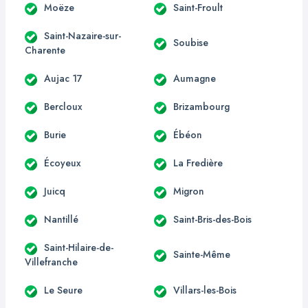
Moëze
Saint-Froult
Saint-Nazaire-sur-
Soubise
Charente
Aujac 17
Aumagne
Bercloux
Brizambourg
Burie
Ébéon
Écoyeux
La Fredière
Juicq
Migron
Nantillé
Saint-Bris-des-Bois
Saint-Hilaire-de-
Sainte-Même
Villefranche
Le Seure
Villars-les-Bois