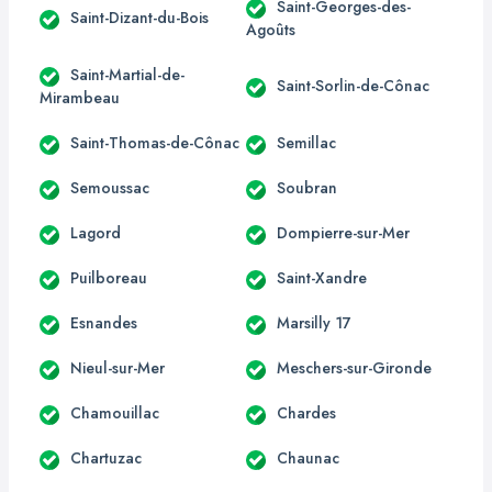
Saint-Georges-des-
Saint-Dizant-du-Bois
Agoûts
Saint-Martial-de-
Saint-Sorlin-de-Cônac
Mirambeau
Saint-Thomas-de-Cônac
Semillac
Semoussac
Soubran
Lagord
Dompierre-sur-Mer
Puilboreau
Saint-Xandre
Esnandes
Marsilly 17
Nieul-sur-Mer
Meschers-sur-Gironde
Chamouillac
Chardes
Chartuzac
Chaunac