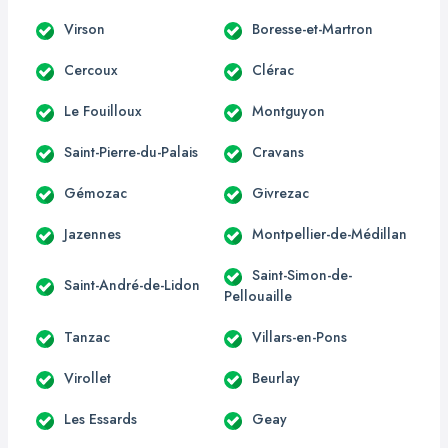
Virson
Boresse-et-Martron
Cercoux
Clérac
Le Fouilloux
Montguyon
Saint-Pierre-du-Palais
Cravans
Gémozac
Givrezac
Jazennes
Montpellier-de-Médillan
Saint-Simon-de-
Saint-André-de-Lidon
Pellouaille
Tanzac
Villars-en-Pons
Virollet
Beurlay
Les Essards
Geay