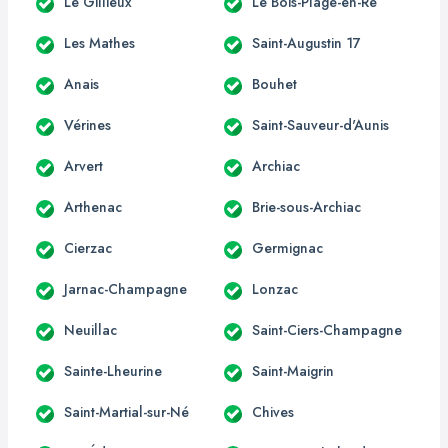
Le Gillieux
Le Bois-Plage-en-Ré
Les Mathes
Saint-Augustin 17
Anais
Bouhet
Vérines
Saint-Sauveur-d'Aunis
Arvert
Archiac
Arthenac
Brie-sous-Archiac
Cierzac
Germignac
Jarnac-Champagne
Lonzac
Neuillac
Saint-Ciers-Champagne
Sainte-Lheurine
Saint-Maigrin
Saint-Martial-sur-Né
Chives