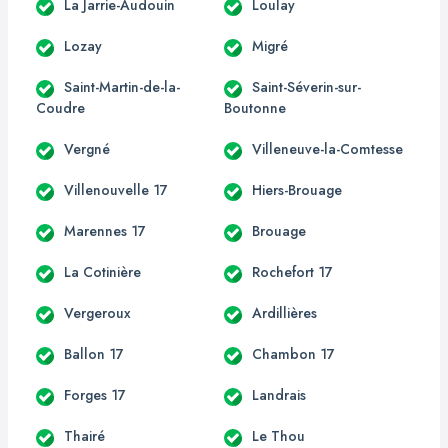
La Jarrie-Audouin
Loulay
Lozay
Migré
Saint-Martin-de-la-
Saint-Séverin-sur-
Coudre
Boutonne
Vergné
Villeneuve-la-Comtesse
Villenouvelle 17
Hiers-Brouage
Marennes 17
Brouage
La Cotinière
Rochefort 17
Vergeroux
Ardillières
Ballon 17
Chambon 17
Forges 17
Landrais
Thairé
Le Thou