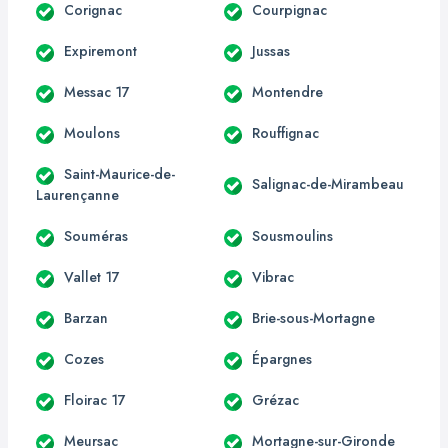
Corignac
Courpignac
Expiremont
Jussas
Messac 17
Montendre
Moulons
Rouffignac
Saint-Maurice-de-
Salignac-de-Mirambeau
Laurençanne
Souméras
Sousmoulins
Vallet 17
Vibrac
Barzan
Brie-sous-Mortagne
Cozes
Épargnes
Floirac 17
Grézac
Meursac
Mortagne-sur-Gironde