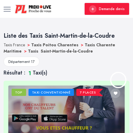
Demande devis
Liste des Taxis Saint-Martin-de-la-Coudre
Taxis France
>
Taxis Poitou Charentes
>
Taxis Charente
Maritime
>
Taxis Saint-Martin-de-la-Coudre
Département 17
Résultat :
Taxi(s)
1
TOP
TAXI CONVENTIONNÉ
7 PLACES