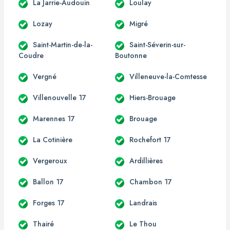
La Jarrie-Audouin
Loulay
Lozay
Migré
Saint-Martin-de-la-
Saint-Séverin-sur-
Coudre
Boutonne
Vergné
Villeneuve-la-Comtesse
Villenouvelle 17
Hiers-Brouage
Marennes 17
Brouage
La Cotinière
Rochefort 17
Vergeroux
Ardillières
Ballon 17
Chambon 17
Forges 17
Landrais
Thairé
Le Thou