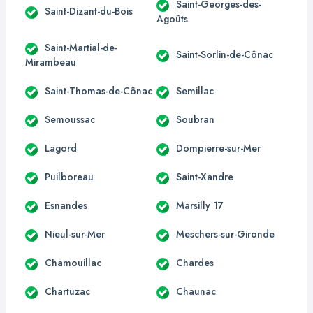
Saint-Georges-des-
Saint-Dizant-du-Bois
Agoûts
Saint-Martial-de-
Saint-Sorlin-de-Cônac
Mirambeau
Saint-Thomas-de-Cônac
Semillac
Semoussac
Soubran
Lagord
Dompierre-sur-Mer
Puilboreau
Saint-Xandre
Esnandes
Marsilly 17
Nieul-sur-Mer
Meschers-sur-Gironde
Chamouillac
Chardes
Chartuzac
Chaunac