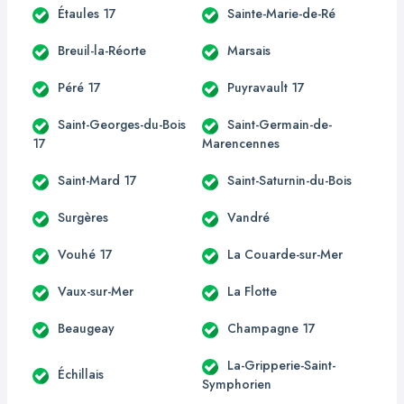
Étaules 17
Sainte-Marie-de-Ré
Breuil-la-Réorte
Marsais
Péré 17
Puyravault 17
Saint-Georges-du-Bois
Saint-Germain-de-
17
Marencennes
Saint-Mard 17
Saint-Saturnin-du-Bois
Surgères
Vandré
Vouhé 17
La Couarde-sur-Mer
Vaux-sur-Mer
La Flotte
Beaugeay
Champagne 17
La-Gripperie-Saint-
Échillais
Symphorien