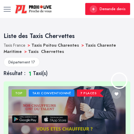
Demande devis
Liste des Taxis Chervettes
Taxis France
>
Taxis Poitou Charentes
>
Taxis Charente
Maritime
>
Taxis Chervettes
Département 17
Résultat :
Taxi(s)
1
TOP
TAXI CONVENTIONNÉ
7 PLACES