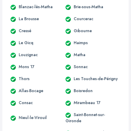
Blanzac-lès-Matha
Brie-sous-Matha
La Brousse
Courcerac
Cressé
Gibourne
Le Gicq
Haimps
Louzignac
Matha
Mons 17
Sonnac
Thors
Les Touches-de-Périgny
Allas-Bocage
Boisredon
Consac
Mirambeau 17
Saint-Bonnet-sur-
Nieul-le-Virouil
Gironde