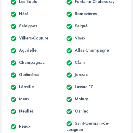
Les Éduts
Fontaine-Chalendray
Néré
Romazières
Saleignes
Seigné
Villiers-Couture
Vinax
Agudelle
Allas-Champagne
Champagnac
Clam
Guitinières
Jonzac
Léoville
Lussac 17
Meux
Moings
Neulles
Ozillac
Saint-Germain-de-
Réaux
Lusignan