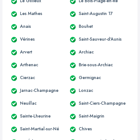
Le Gillieux
Le Bois-Plage-en-Ré
Les Mathes
Saint-Augustin 17
Anais
Bouhet
Vérines
Saint-Sauveur-d'Aunis
Arvert
Archiac
Arthenac
Brie-sous-Archiac
Cierzac
Germignac
Jarnac-Champagne
Lonzac
Neuillac
Saint-Ciers-Champagne
Sainte-Lheurine
Saint-Maigrin
Saint-Martial-sur-Né
Chives