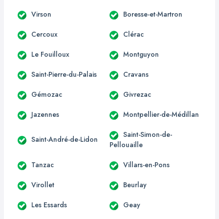
Virson
Boresse-et-Martron
Cercoux
Clérac
Le Fouilloux
Montguyon
Saint-Pierre-du-Palais
Cravans
Gémozac
Givrezac
Jazennes
Montpellier-de-Médillan
Saint-Simon-de-
Saint-André-de-Lidon
Pellouaille
Tanzac
Villars-en-Pons
Virollet
Beurlay
Les Essards
Geay