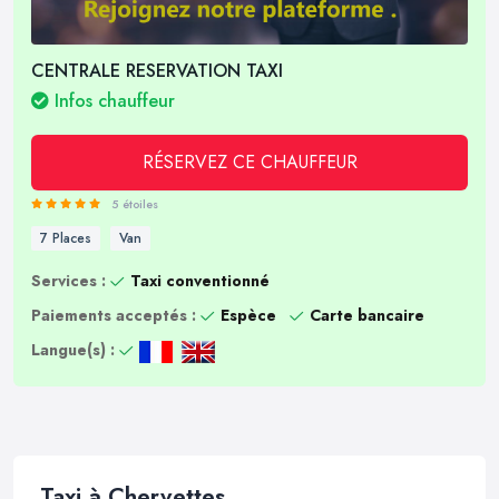
CENTRALE RESERVATION TAXI
Infos chauffeur
RÉSERVEZ CE CHAUFFEUR
5 étoiles
7 Places
Van
Services :
Taxi conventionné
Paiements acceptés :
Espèce
Carte bancaire
Langue(s) :
Taxi à Chervettes