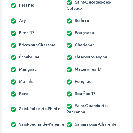
Saint-Georges-des-
Pessines
Côteaux
Avy
Belluire
Biron 17
Bougneau
Brives-sur-Charente
Chadenac
Échebrune
Fléac-sur-Seugne
Marignac
Mazerolles 17
Montils
Pérignac
Pons
Rouffiac 17
Saint-Quantin-de-
Saint-Palais-de-Phiolin
Rancanne
Saint-Seurin-de-Palenne
Salignac-sur-Charente