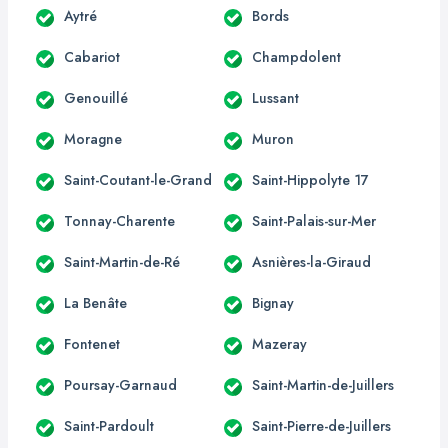
Aytré
Bords
Cabariot
Champdolent
Genouillé
Lussant
Moragne
Muron
Saint-Coutant-le-Grand
Saint-Hippolyte 17
Tonnay-Charente
Saint-Palais-sur-Mer
Saint-Martin-de-Ré
Asnières-la-Giraud
La Benâte
Bignay
Fontenet
Mazeray
Poursay-Garnaud
Saint-Martin-de-Juillers
Saint-Pardoult
Saint-Pierre-de-Juillers