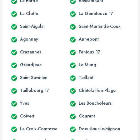
La Barde
Boscamnant
La Clotte
La Genétouze 17
Saint-Aigulin
Saint-Martin-de-Coux
Agonnay
Annepont
Crazannes
Fenioux 17
Grandjean
Le Mung
Saint-Savinien
Taillant
Taillebourg 17
Châtelaillon-Plage
Yves
Les Boucholeurs
Coivert
Courant
La Croix-Comtesse
Doeuil-sur-le-Mignon