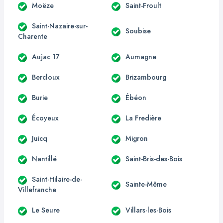
Moëze
Saint-Froult
Saint-Nazaire-sur-
Soubise
Charente
Aujac 17
Aumagne
Bercloux
Brizambourg
Burie
Ébéon
Écoyeux
La Fredière
Juicq
Migron
Nantillé
Saint-Bris-des-Bois
Saint-Hilaire-de-
Sainte-Même
Villefranche
Le Seure
Villars-les-Bois