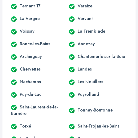
Ternant 17
Varaize
La Vergne
Vervant
Voissay
La Tremblade
Ronce-les-Bains
Annezay
Archingeay
Chantemerle-sur-la-Soie
Chervettes
Landes
Nachamps
Les Nouillers
Puy-du-Lac
Puyrolland
Saint-Laurent-de-la-
Tonnay-Boutonne
Barrière
Torxé
Saint-Trojan-les-Bains