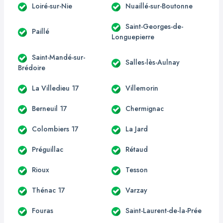
Loiré-sur-Nie
Nuaillé-sur-Boutonne
Saint-Georges-de-
Paillé
Longuepierre
Saint-Mandé-sur-
Salles-lès-Aulnay
Brédoire
La Villedieu 17
Villemorin
Berneuil 17
Chermignac
Colombiers 17
La Jard
Préguillac
Rétaud
Rioux
Tesson
Thénac 17
Varzay
Fouras
Saint-Laurent-de-la-Prée