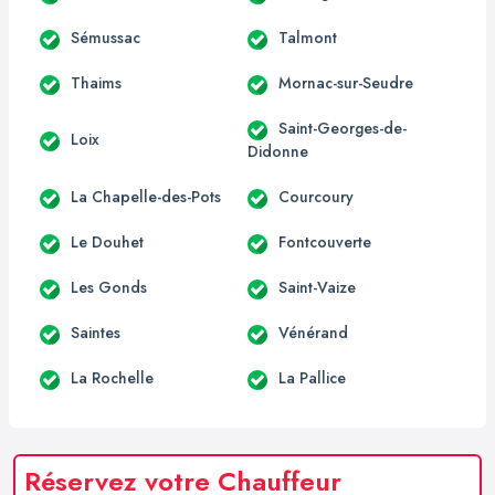
Sémussac
Talmont
Thaims
Mornac-sur-Seudre
Saint-Georges-de-
Loix
Didonne
La Chapelle-des-Pots
Courcoury
Le Douhet
Fontcouverte
Les Gonds
Saint-Vaize
Saintes
Vénérand
La Rochelle
La Pallice
Réservez votre Chauffeur