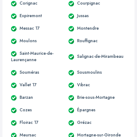
Corignac
Courpignac
Expiremont
Jussas
Messac 17
Montendre
Moulons
Rouffignac
Saint-Maurice-de-
Salignac-de-Mirambeau
Laurençanne
Souméras
Sousmoulins
Vallet 17
Vibrac
Barzan
Brie-sous-Mortagne
Cozes
Épargnes
Floirac 17
Grézac
Meursac
Mortagne-sur-Gironde