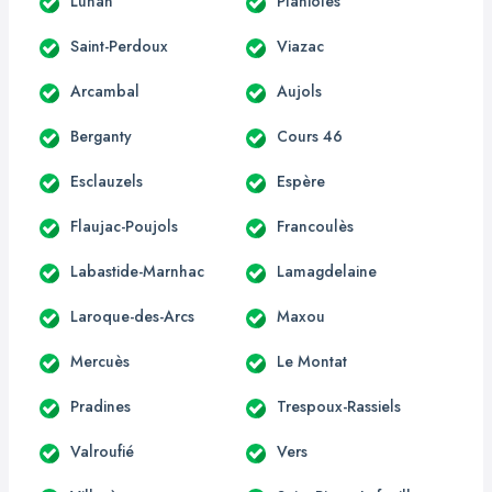
Lunan
Planioles
Saint-Perdoux
Viazac
Arcambal
Aujols
Berganty
Cours 46
Esclauzels
Espère
Flaujac-Poujols
Francoulès
Labastide-Marnhac
Lamagdelaine
Laroque-des-Arcs
Maxou
Mercuès
Le Montat
Pradines
Trespoux-Rassiels
Valroufié
Vers