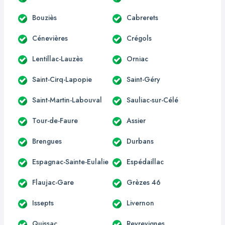
Bouziès
Cabrerets
Cénevières
Crégols
Lentillac-Lauzès
Orniac
Saint-Cirq-Lapopie
Saint-Géry
Saint-Martin-Labouval
Sauliac-sur-Célé
Tour-de-Faure
Assier
Brengues
Durbans
Espagnac-Sainte-Eulalie
Espédaillac
Flaujac-Gare
Grèzes 46
Issepts
Livernon
Quissac
Reyrevignes