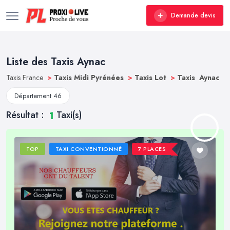
Demande devis
Liste des Taxis Aynac
Taxis France
>
Taxis Midi Pyrénées
>
Taxis Lot
>
Taxis Aynac
Département 46
Résultat :
Taxi(s)
1
TOP
TAXI CONVENTIONNÉ
7 PLACES