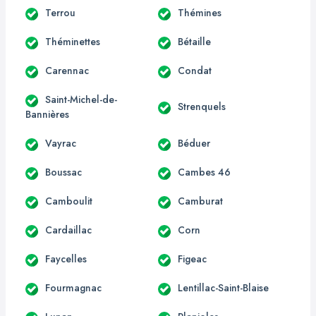
Terrou
Thémines
Théminettes
Bétaille
Carennac
Condat
Saint-Michel-de-
Strenquels
Bannières
Vayrac
Béduer
Boussac
Cambes 46
Camboulit
Camburat
Cardaillac
Corn
Faycelles
Figeac
Fourmagnac
Lentillac-Saint-Blaise