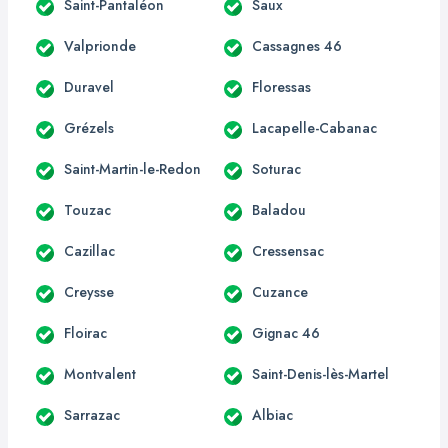
Saint-Pantaléon
Saux
Valprionde
Cassagnes 46
Duravel
Floressas
Grézels
Lacapelle-Cabanac
Saint-Martin-le-Redon
Soturac
Touzac
Baladou
Cazillac
Cressensac
Creysse
Cuzance
Floirac
Gignac 46
Montvalent
Saint-Denis-lès-Martel
Sarrazac
Albiac