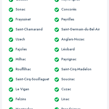
Sonac
Concorès
Frayssinet
Peyrilles
Saint-Chamarand
Saint-Germain-du-Bel-Air
Uzech
Anglars-Nozac
Fajoles
Léobard
Milhac
Payrignac
Rouffilhac
Saint-Cirq-Madelon
Saint-Cirq-Souillaguet
Soucirac
Le Vigan
Cuzac
Felzins
Linac
Montredon
Prendeignes