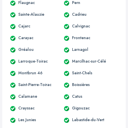
Flaugnac
Pern
Sainte-Alauzie
Cadrieu
Cajarc
Calvignac
Carayac
Frontenac
Gréalou
Larnagol
Larroque-Toirac
Marcilhac-sur-Célé
Montbrun 46
Saint-Chels
Saint-Pierre-Toirac
Boissières
Calamane
Catus
Crayssac
Gigouzac
Les Junies
Labastide-du-Vert