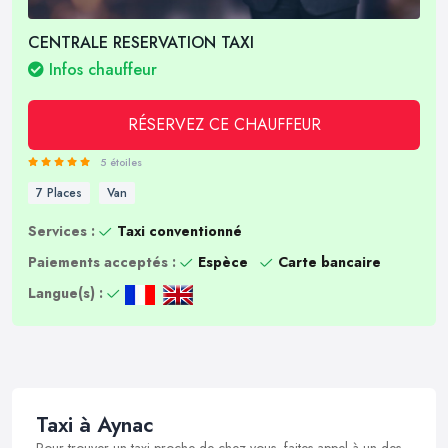
CENTRALE RESERVATION TAXI
Infos chauffeur
RÉSERVEZ CE CHAUFFEUR
5 étoiles
7 Places
Van
Services :
Taxi conventionné
Paiements acceptés :
Espèce
Carte bancaire
Langue(s) :
Taxi à Aynac
Pour trouver un taxi proche de chez vous, faites appel à un des