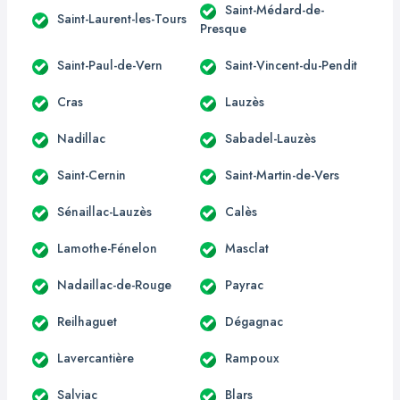
Saint-Médard-de-
Saint-Laurent-les-Tours
Presque
Saint-Paul-de-Vern
Saint-Vincent-du-Pendit
Cras
Lauzès
Nadillac
Sabadel-Lauzès
Saint-Cernin
Saint-Martin-de-Vers
Sénaillac-Lauzès
Calès
Lamothe-Fénelon
Masclat
Nadaillac-de-Rouge
Payrac
Reilhaguet
Dégagnac
Lavercantière
Rampoux
Salviac
Blars