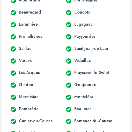
Beauregard
Concots
Laramière
Lugagnac
Promilhanes
Puyjourdes
Saillac
Saint-Jean-de-Laur
Varaire
Vidaillac
Les Arques
Frayssinet-le-Gélat
Gindou
Goujounac
Marminiac
Montcléra
Pomarède
Beaumat
Caniac-du-Causse
Fontanes-du-Causse