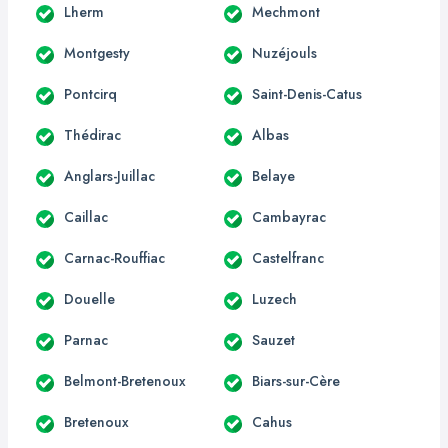
Lherm
Mechmont
Montgesty
Nuzéjouls
Pontcirq
Saint-Denis-Catus
Thédirac
Albas
Anglars-Juillac
Belaye
Caillac
Cambayrac
Carnac-Rouffiac
Castelfranc
Douelle
Luzech
Parnac
Sauzet
Belmont-Bretenoux
Biars-sur-Cère
Bretenoux
Cahus