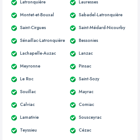
Latronquière
Lauresses
Montet-et-Bouxal
Sabadel-Latronquière
Saint-Cirgues
Saint-Médard-Nicourby
Sénaillac-Latronquière
Bessonies
Lachapelle-Auzac
Lanzac
Meyronne
Pinsac
Le Roc
Saint-Sozy
Souillac
Mayrac
Calviac
Comiac
Lamativie
Sousceyrac
Teyssieu
Cézac