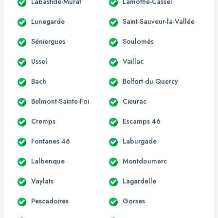
Labastide-Murat
Lamothe-Cassel
Lunegarde
Saint-Sauveur-la-Vallée
Séniergues
Soulomès
Ussel
Vaillac
Bach
Belfort-du-Quercy
Belmont-Sainte-Foi
Cieurac
Cremps
Escamps 46
Fontanes 46
Laburgade
Lalbenque
Montdoumerc
Vaylats
Lagardelle
Pescadoires
Gorses