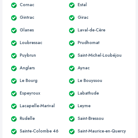
Cornac
Estal
Gintrac
Girac
Glanes
Laval-de-Cère
Loubressac
Prudhomat
Puybrun
Saint-Michel-Loubéjou
Anglars
Aynac
Le Bourg
Le Bouyssou
Espeyroux
Labathude
Lacapelle-Marival
Leyme
Rudelle
Saint-Bressou
Sainte-Colombe 46
Saint-Maurice-en-Quercy