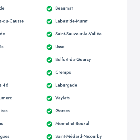
de
Beaumat
s-du-Causse
Labastide-Murat
rde
Saint-Sauveur-la-Vallée
ès
Ussel
Belfort-du-Quercy
Cremps
s 46
Laburgade
umerc
Vaylats
ires
Gorses
es
Montet-et-Bouxal
rgues
Saint-Médard-Nicourby