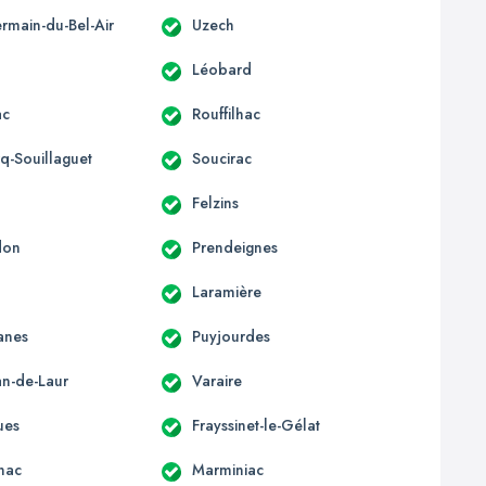
rmain-du-Bel-Air
Uzech
Léobard
ac
Rouffilhac
rq-Souillaguet
Soucirac
Felzins
don
Prendeignes
s
Laramière
anes
Puyjourdes
an-de-Laur
Varaire
ues
Frayssinet-le-Gélat
nac
Marminiac