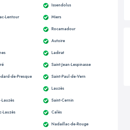
Issendolus
ac-Lentour
Miers
Rocamadour
Autoire
hes
Ladirat
éré
Saint-Jean-Lespinasse
édard-de-Presque
Saint-Paul-de-Vern
Lauzès
-Lauzès
Saint-Cernin
ac-Lauzès
Calès
Nadaillac-de-Rouge