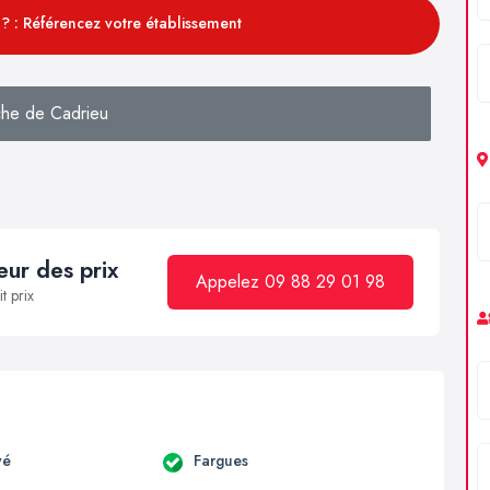
? : Référencez votre établissement
he de Cadrieu
ur des prix
Appelez 09 88 29 01 98
t prix
vé
Fargues