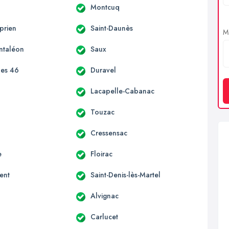
Montcuq
prien
Saint-Daunès
Me
antaléon
Saux
es 46
Duravel
Lacapelle-Cabanac
Touzac
Cressensac
e
Floirac
ent
Saint-Denis-lès-Martel
Alvignac
Carlucet