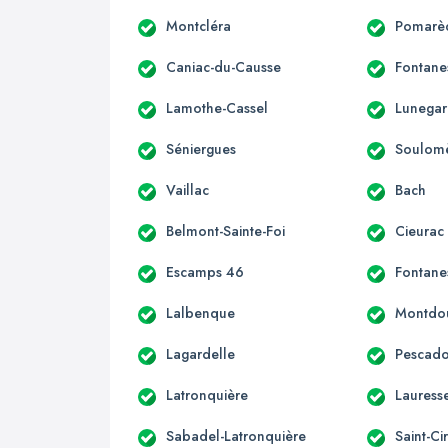
Montcléra
Pomarè
Caniac-du-Causse
Fontane
Lamothe-Cassel
Lunega
Séniergues
Soulom
Vaillac
Bach
Belmont-Sainte-Foi
Cieurac
Escamps 46
Fontane
Lalbenque
Montdo
Lagardelle
Pescado
Latronquière
Lauress
Sabadel-Latronquière
Saint-Ci