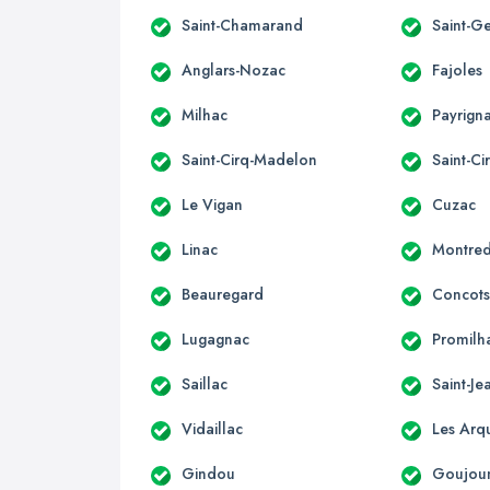
Saint-Chamarand
Saint-Ge
Anglars-Nozac
Fajoles
Milhac
Payrign
Saint-Cirq-Madelon
Saint-Ci
Le Vigan
Cuzac
Linac
Montre
Beauregard
Concot
Lugagnac
Promilh
Saillac
Saint-Je
Vidaillac
Les Arq
Gindou
Goujou