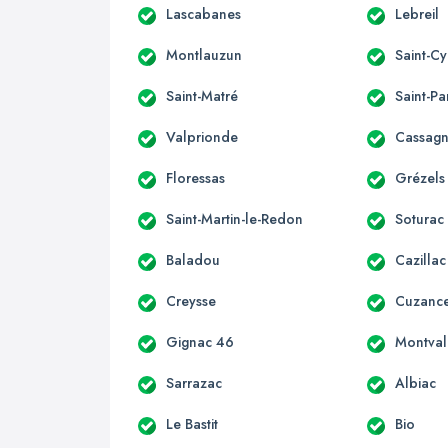
Lascabanes
Lebreil
Montlauzun
Saint-Cy
Saint-Matré
Saint-P
Valprionde
Cassagn
Floressas
Grézels
Saint-Martin-le-Redon
Soturac
Baladou
Cazillac
Creysse
Cuzanc
Gignac 46
Montval
Sarrazac
Albiac
Le Bastit
Bio