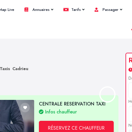
ap Live
Annuaires
Tarifs
Passager
R
Taxis Cadrieu
D
H
CENTRALE RESERVATION TAXI
Infos chauffeur
N
RÉSERVEZ CE CHAUFFEUR