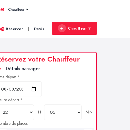
Chauffeur
Chauffeur ?
|
Réserver
Devis
éservez votre Chauffeur
Détails passager
ate départ *
eure départ *
H
MIN
ombre de places