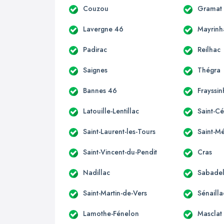
Couzou
Gramat
Lavergne 46
Mayrinh
Padirac
Reilhac
Saignes
Thégra
Bannes 46
Frayssin
Latouille-Lentillac
Saint-C
Saint-Laurent-les-Tours
Saint-M
Saint-Vincent-du-Pendit
Cras
Nadillac
Sabadel
Saint-Martin-de-Vers
Sénaill
Lamothe-Fénelon
Masclat