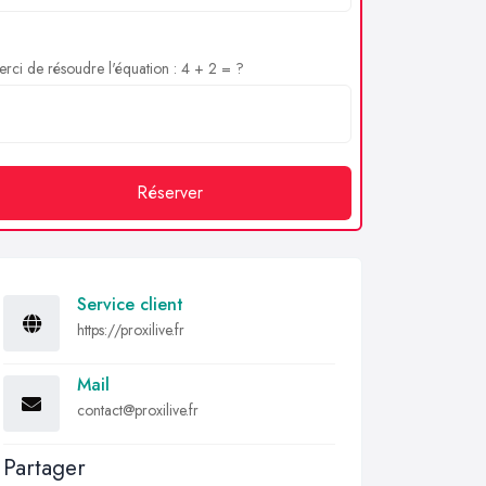
rci de résoudre l'équation : 4 + 2 = ?
Réserver
Service client
https://proxilive.fr
Mail
contact@proxilive.fr
Partager