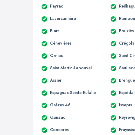
Payrac
Reilhag
Lavercantière
Rampou
Blars
Bouziès
Cénevières
Crégols
Orniac
Saint-C
Saint-Martin-Labouval
Sauliac-
Assier
Brengue
Espagnac-Sainte-Eulalie
Espédai
Grèzes 46
Issepts
Quissac
Reyrevi
Concorès
Frayssin