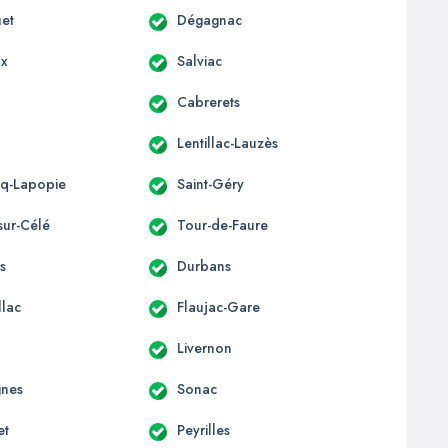
uet
Dégagnac
x
Salviac
Cabrerets
Lentillac-Lauzès
irq-Lapopie
Saint-Géry
sur-Célé
Tour-de-Faure
s
Durbans
llac
Flaujac-Gare
Livernon
gnes
Sonac
et
Peyrilles