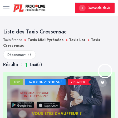
Demande devis
Liste des Taxis Cressensac
Taxis France
>
Taxis Midi Pyrénées
>
Taxis Lot
>
Taxis
Cressensac
Département 46
Résultat :
Taxi(s)
1
TOP
TAXI CONVENTIONNÉ
7 PLACES