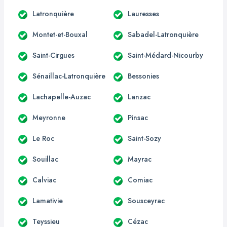
Latronquière
Lauresses
Montet-et-Bouxal
Sabadel-Latronquière
Saint-Cirgues
Saint-Médard-Nicourby
Sénaillac-Latronquière
Bessonies
Lachapelle-Auzac
Lanzac
Meyronne
Pinsac
Le Roc
Saint-Sozy
Souillac
Mayrac
Calviac
Comiac
Lamativie
Sousceyrac
Teyssieu
Cézac