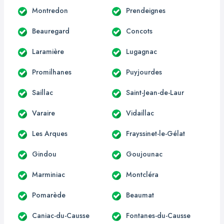
Montredon
Prendeignes
Beauregard
Concots
Laramière
Lugagnac
Promilhanes
Puyjourdes
Saillac
Saint-Jean-de-Laur
Varaire
Vidaillac
Les Arques
Frayssinet-le-Gélat
Gindou
Goujounac
Marminiac
Montcléra
Pomarède
Beaumat
Caniac-du-Causse
Fontanes-du-Causse