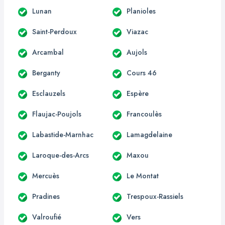
Lunan
Planioles
Saint-Perdoux
Viazac
Arcambal
Aujols
Berganty
Cours 46
Esclauzels
Espère
Flaujac-Poujols
Francoulès
Labastide-Marnhac
Lamagdelaine
Laroque-des-Arcs
Maxou
Mercuès
Le Montat
Pradines
Trespoux-Rassiels
Valroufié
Vers