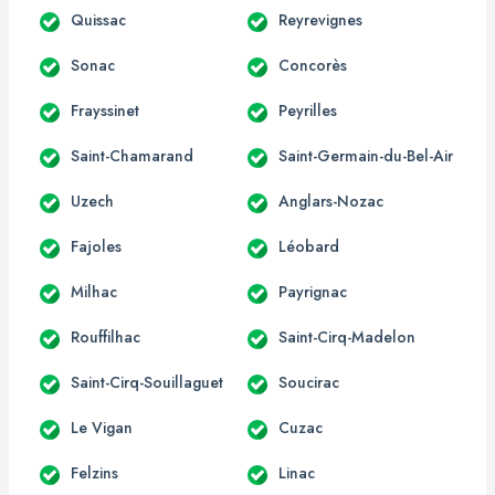
Quissac
Reyrevignes
Sonac
Concorès
Frayssinet
Peyrilles
Saint-Chamarand
Saint-Germain-du-Bel-Air
Uzech
Anglars-Nozac
Fajoles
Léobard
Milhac
Payrignac
Rouffilhac
Saint-Cirq-Madelon
Saint-Cirq-Souillaguet
Soucirac
Le Vigan
Cuzac
Felzins
Linac