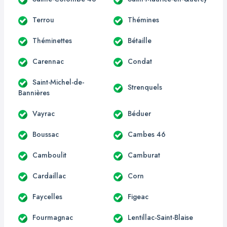
Terrou
Thémines
Théminettes
Bétaille
Carennac
Condat
Saint-Michel-de-
Strenquels
Bannières
Vayrac
Béduer
Boussac
Cambes 46
Camboulit
Camburat
Cardaillac
Corn
Faycelles
Figeac
Fourmagnac
Lentillac-Saint-Blaise