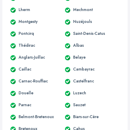
Lherm
Mechmont
Montgesty
Nuzéjouls
Pontcirq
Saint-Denis-Catus
Thédirac
Albas
Anglars-Juillac
Belaye
Caillac
Cambayrac
Carnac-Rouffiac
Castelfranc
Douelle
Luzech
Parnac
Sauzet
Belmont-Bretenoux
Biars-sur-Cère
Bretenoux
Cahus