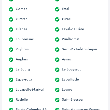
Cornac
Estal
Gintrac
Girac
Glanes
Laval-de-Cère
Loubressac
Prudhomat
Puybrun
Saint-Michel-Loubéjou
Anglars
Aynac
Le Bourg
Le Bouyssou
Espeyroux
Labathude
Lacapelle-Marival
Leyme
Rudelle
Saint-Bressou
Sainte-Colombe 46
Saint-Maurice-en-Quercy