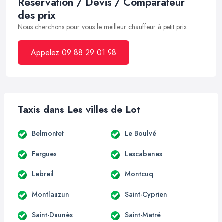
Réservation / Devis / Comparateur
des prix
Nous cherchons pour vous le meilleur chauffeur à petit prix
Appelez 09 88 29 01 98
Taxis dans Les villes de Lot
Belmontet
Le Boulvé
Fargues
Lascabanes
Lebreil
Montcuq
Montlauzun
Saint-Cyprien
Saint-Daunès
Saint-Matré