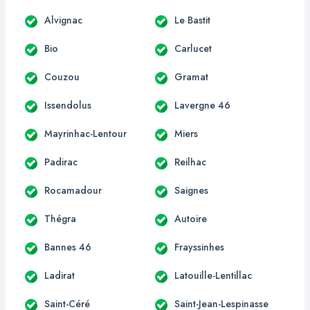
Alvignac
Le Bastit
Bio
Carlucet
Couzou
Gramat
Issendolus
Lavergne 46
Mayrinhac-Lentour
Miers
Padirac
Reilhac
Rocamadour
Saignes
Thégra
Autoire
Bannes 46
Frayssinhes
Ladirat
Latouille-Lentillac
Saint-Céré
Saint-Jean-Lespinasse