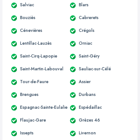
Salviac
Blars
Bouziès
Cabrerets
Cénevières
Crégols
Lentillac-Lauzès
Orniac
Saint-Cirq-Lapopie
Saint-Géry
Saint-Martin-Labouval
Sauliac-sur-Célé
Tour-de-Faure
Assier
Brengues
Durbans
Espagnac-Sainte-Eulalie
Espédaillac
Flaujac-Gare
Grèzes 46
Issepts
Livernon