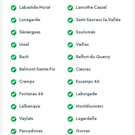
Labastide-Murat
Lamothe-Cassel
Lunegarde
Saint-Sauveur-la-Vallée
Séniergues
Soulomès
Ussel
Vaillac
Bach
Belfort-du-Quercy
Belmont-Sainte-Foi
Cieurac
Cremps
Escamps 46
Fontanes 46
Laburgade
Lalbenque
Montdoumerc
Vaylats
Lagardelle
Pescadoires
Gorses