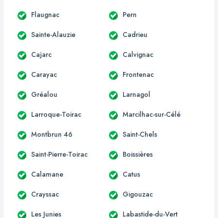
Flaugnac
Pern
Sainte-Alauzie
Cadrieu
Cajarc
Calvignac
Carayac
Frontenac
Gréalou
Larnagol
Larroque-Toirac
Marcilhac-sur-Célé
Montbrun 46
Saint-Chels
Saint-Pierre-Toirac
Boissières
Calamane
Catus
Crayssac
Gigouzac
Les Junies
Labastide-du-Vert