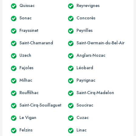
Quissac
Reyrevignes
Sonac
Concorès
Frayssinet
Peyrilles
Saint-Chamarand
Saint-Germain-du-Bel-Air
Uzech
Anglars-Nozac
Fajoles
Léobard
Milhac
Payrignac
Rouffilhac
Saint-Cirq-Madelon
Saint-Cirq-Souillaguet
Soucirac
Le Vigan
Cuzac
Felzins
Linac