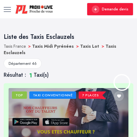
Demande devis
Liste des Taxis Esclauzels
Taxis France
>
Taxis Midi Pyrénées
>
Taxis Lot
>
Taxis
Esclauzels
Département 46
Résultat :
Taxi(s)
1
TOP
TAXI CONVENTIONNÉ
7 PLACES