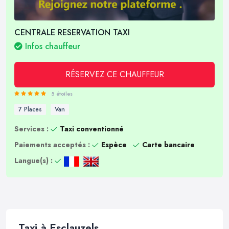
CENTRALE RESERVATION TAXI
Infos chauffeur
RÉSERVEZ CE CHAUFFEUR
5 étoiles
7 Places
Van
Services :
Taxi conventionné
Paiements acceptés :
Espèce
Carte bancaire
Langue(s) :
Taxi à Esclauzels