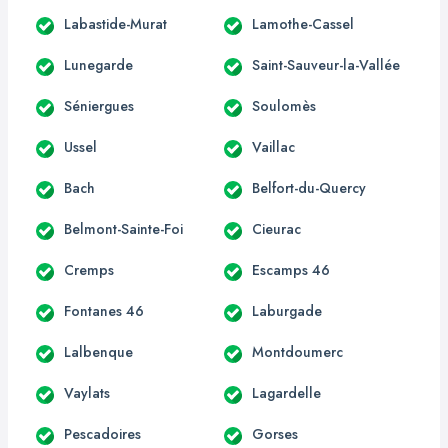
Labastide-Murat
Lamothe-Cassel
Lunegarde
Saint-Sauveur-la-Vallée
Séniergues
Soulomès
Ussel
Vaillac
Bach
Belfort-du-Quercy
Belmont-Sainte-Foi
Cieurac
Cremps
Escamps 46
Fontanes 46
Laburgade
Lalbenque
Montdoumerc
Vaylats
Lagardelle
Pescadoires
Gorses