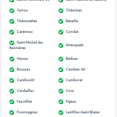
Terrou
Thémines
Théminettes
Bétaille
Carennac
Condat
Saint-Michel-de-
Strenquels
Bannières
Vayrac
Béduer
Boussac
Cambes 46
Camboulit
Camburat
Cardaillac
Corn
Faycelles
Figeac
Fourmagnac
Lentillac-Saint-Blaise