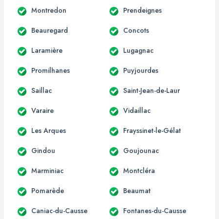
Montredon
Prendeignes
Beauregard
Concots
Laramière
Lugagnac
Promilhanes
Puyjourdes
Saillac
Saint-Jean-de-Laur
Varaire
Vidaillac
Les Arques
Frayssinet-le-Gélat
Gindou
Goujounac
Marminiac
Montcléra
Pomarède
Beaumat
Caniac-du-Causse
Fontanes-du-Causse