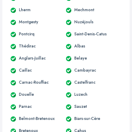
Lherm
Mechmont
Montgesty
Nuzéjouls
Pontcirq
Saint-Denis-Catus
Thédirac
Albas
Anglars-Juillac
Belaye
Caillac
Cambayrac
Carnac-Rouffiac
Castelfranc
Douelle
Luzech
Parnac
Sauzet
Belmont-Bretenoux
Biars-sur-Cère
Bretenoux
Cahus