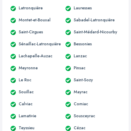
Latronquière
Lauresses
Montet-et-Bouxal
Sabadel-Latronquière
Saint-Cirgues
Saint-Médard-Nicourby
Sénaillac-Latronquière
Bessonies
Lachapelle-Auzac
Lanzac
Meyronne
Pinsac
Le Roc
Saint-Sozy
Souillac
Mayrac
Calviac
Comiac
Lamativie
Sousceyrac
Teyssieu
Cézac