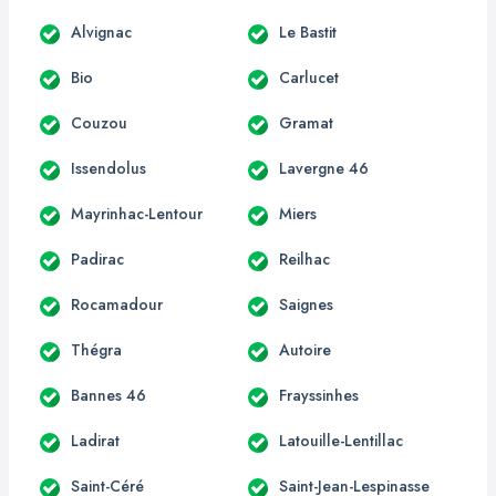
Alvignac
Le Bastit
Bio
Carlucet
Couzou
Gramat
Issendolus
Lavergne 46
Mayrinhac-Lentour
Miers
Padirac
Reilhac
Rocamadour
Saignes
Thégra
Autoire
Bannes 46
Frayssinhes
Ladirat
Latouille-Lentillac
Saint-Céré
Saint-Jean-Lespinasse