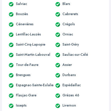
Salviac
Blars
Bouziès
Cabrerets
Cénevières
Crégols
Lentillac-Lauzès
Orniac
Saint-Cirq-Lapopie
Saint-Géry
Saint-Martin-Labouval
Sauliac-sur-Célé
Tour-de-Faure
Assier
Brengues
Durbans
Espagnac-Sainte-Eulalie
Espédaillac
Flaujac-Gare
Grèzes 46
Issepts
Livernon