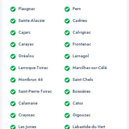
Flaugnac
Pern
Sainte-Alauzie
Cadrieu
Cajarc
Calvignac
Carayac
Frontenac
Gréalou
Larnagol
Larroque-Toirac
Marcilhac-sur-Célé
Montbrun 46
Saint-Chels
Saint-Pierre-Toirac
Boissières
Calamane
Catus
Crayssac
Gigouzac
Les Junies
Labastide-du-Vert