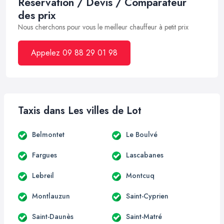
Réservation / Devis / Comparateur
des prix
Nous cherchons pour vous le meilleur chauffeur à petit prix
Appelez 09 88 29 01 98
Taxis dans Les villes de Lot
Belmontet
Le Boulvé
Fargues
Lascabanes
Lebreil
Montcuq
Montlauzun
Saint-Cyprien
Saint-Daunès
Saint-Matré