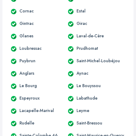
Cornac
Estal
Gintrac
Girac
Glanes
Laval-de-Cère
Loubressac
Prudhomat
Puybrun
Saint-Michel-Loubéjou
Anglars
Aynac
Le Bourg
Le Bouyssou
Espeyroux
Labathude
Lacapelle-Marival
Leyme
Rudelle
Saint-Bressou
Sainte-Colombe 46
Saint-Maurice-en-Quercy