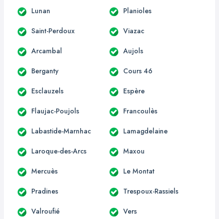
Lunan
Planioles
Saint-Perdoux
Viazac
Arcambal
Aujols
Berganty
Cours 46
Esclauzels
Espère
Flaujac-Poujols
Francoulès
Labastide-Marnhac
Lamagdelaine
Laroque-des-Arcs
Maxou
Mercuès
Le Montat
Pradines
Trespoux-Rassiels
Valroufié
Vers