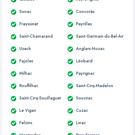
Sonac
Concorès
Frayssinet
Peyrilles
Saint-Chamarand
Saint-Germain-du-Bel-Air
Uzech
Anglars-Nozac
Fajoles
Léobard
Milhac
Payrignac
Rouffilhac
Saint-Cirq-Madelon
Saint-Cirq-Souillaguet
Soucirac
Le Vigan
Cuzac
Felzins
Linac
Montredon
Prendeignes