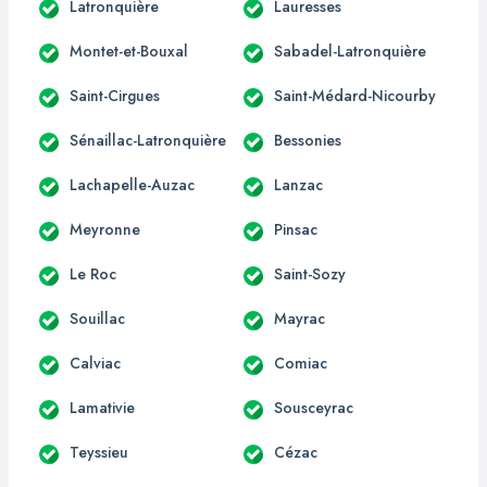
Latronquière
Lauresses
Montet-et-Bouxal
Sabadel-Latronquière
Saint-Cirgues
Saint-Médard-Nicourby
Sénaillac-Latronquière
Bessonies
Lachapelle-Auzac
Lanzac
Meyronne
Pinsac
Le Roc
Saint-Sozy
Souillac
Mayrac
Calviac
Comiac
Lamativie
Sousceyrac
Teyssieu
Cézac