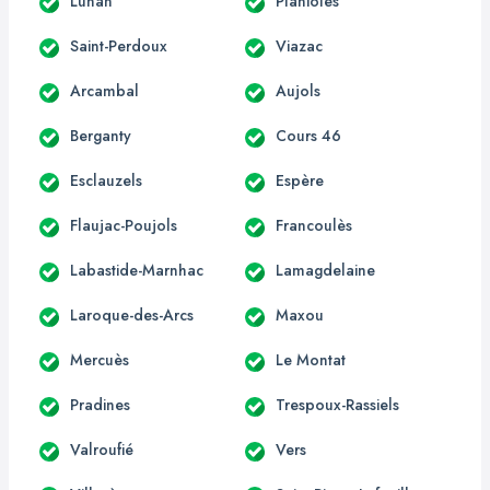
Lunan
Planioles
Saint-Perdoux
Viazac
Arcambal
Aujols
Berganty
Cours 46
Esclauzels
Espère
Flaujac-Poujols
Francoulès
Labastide-Marnhac
Lamagdelaine
Laroque-des-Arcs
Maxou
Mercuès
Le Montat
Pradines
Trespoux-Rassiels
Valroufié
Vers