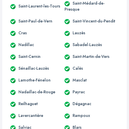
Saint-Médard-de-
Saint-Laurent-les-Tours
Presque
Saint-Paul-de-Vern
Saint-Vincent-du-Pendit
Cras
Lauzès
Nadillac
Sabadel-Lauzès
Saint-Cernin
Saint-Martin-de-Vers
Sénaillac-Lauzès
Calès
Lamothe-Fénelon
Masclat
Nadaillac-de-Rouge
Payrac
Reilhaguet
Dégagnac
Lavercantière
Rampoux
Salviac
Blars