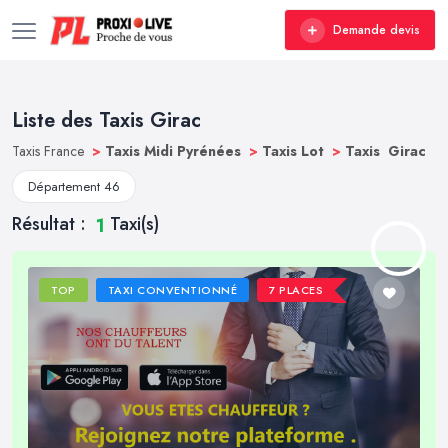
Demande devis
Liste des Taxis Girac
Taxis France
>
Taxis Midi Pyrénées
>
Taxis Lot
>
Taxis Girac
Département 46
Résultat :
Taxi(s)
1
TOP
TAXI CONVENTIONNÉ
7 PLACES