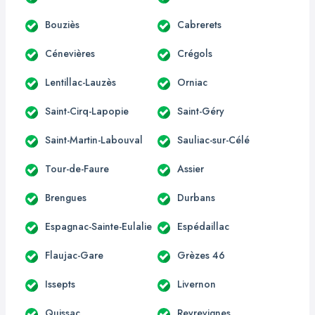
Bouziès
Cabrerets
Cénevières
Crégols
Lentillac-Lauzès
Orniac
Saint-Cirq-Lapopie
Saint-Géry
Saint-Martin-Labouval
Sauliac-sur-Célé
Tour-de-Faure
Assier
Brengues
Durbans
Espagnac-Sainte-Eulalie
Espédaillac
Flaujac-Gare
Grèzes 46
Issepts
Livernon
Quissac
Reyrevignes