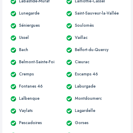
Labastide-Murat
Lamothe-Cassel
Lunegarde
Saint-Sauveur-la-Vallée
Séniergues
Soulomès
Ussel
Vaillac
Bach
Belfort-du-Quercy
Belmont-Sainte-Foi
Cieurac
Cremps
Escamps 46
Fontanes 46
Laburgade
Lalbenque
Montdoumerc
Vaylats
Lagardelle
Pescadoires
Gorses