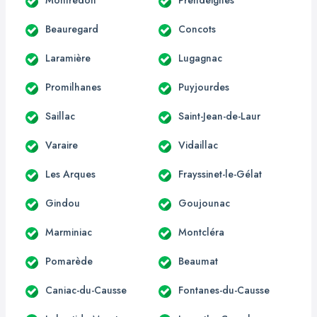
Beauregard
Concots
Laramière
Lugagnac
Promilhanes
Puyjourdes
Saillac
Saint-Jean-de-Laur
Varaire
Vidaillac
Les Arques
Frayssinet-le-Gélat
Gindou
Goujounac
Marminiac
Montcléra
Pomarède
Beaumat
Caniac-du-Causse
Fontanes-du-Causse