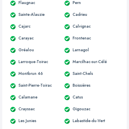
Flaugnac
Pern
Sainte-Alauzie
Cadrieu
Cajarc
Calvignac
Carayac
Frontenac
Gréalou
Larnagol
Larroque-Toirac
Marcilhac-sur-Célé
Montbrun 46
Saint-Chels
Saint-Pierre-Toirac
Boissières
Calamane
Catus
Crayssac
Gigouzac
Les Junies
Labastide-du-Vert