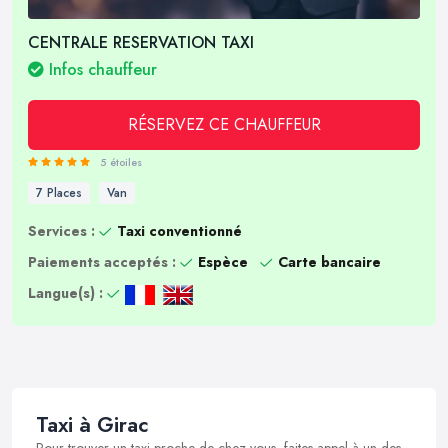
CENTRALE RESERVATION TAXI
Infos chauffeur
RÉSERVEZ CE CHAUFFEUR
5 étoiles
7 Places
Van
Services :
Taxi conventionné
Paiements acceptés :
Espèce
Carte bancaire
Langue(s) :
Taxi à Girac
Pour trouver un taxi proche de chez vous, faites appel à un des