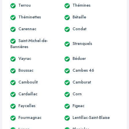
Terrou
Thémines
Théminettes
Bétaille
Carennac
Condat
Saint-Michel-de-
Strenquels
Bannières
Vayrac
Béduer
Boussac
Cambes 46
Camboulit
Camburat
Cardaillac
Corn
Faycelles
Figeac
Fourmagnac
Lentillac-Saint-Blaise