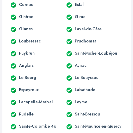
Cornac
Estal
Gintrac
Girac
Glanes
Laval-de-Cère
Loubressac
Prudhomat
Puybrun
Saint-Michel-Loubéjou
Anglars
Aynac
Le Bourg
Le Bouyssou
Espeyroux
Labathude
Lacapelle-Marival
Leyme
Rudelle
Saint-Bressou
Sainte-Colombe 46
Saint-Maurice-en-Quercy