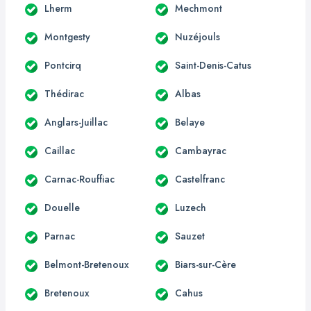
Lherm
Mechmont
Montgesty
Nuzéjouls
Pontcirq
Saint-Denis-Catus
Thédirac
Albas
Anglars-Juillac
Belaye
Caillac
Cambayrac
Carnac-Rouffiac
Castelfranc
Douelle
Luzech
Parnac
Sauzet
Belmont-Bretenoux
Biars-sur-Cère
Bretenoux
Cahus