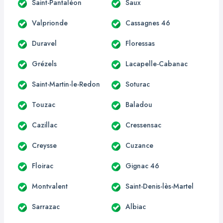
Saint-Pantaléon
Saux
Valprionde
Cassagnes 46
Duravel
Floressas
Grézels
Lacapelle-Cabanac
Saint-Martin-le-Redon
Soturac
Touzac
Baladou
Cazillac
Cressensac
Creysse
Cuzance
Floirac
Gignac 46
Montvalent
Saint-Denis-lès-Martel
Sarrazac
Albiac