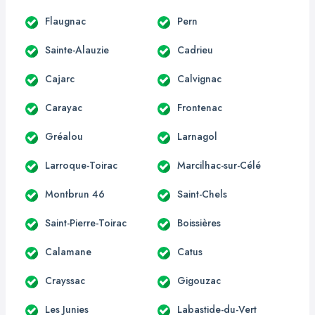
Flaugnac
Pern
Sainte-Alauzie
Cadrieu
Cajarc
Calvignac
Carayac
Frontenac
Gréalou
Larnagol
Larroque-Toirac
Marcilhac-sur-Célé
Montbrun 46
Saint-Chels
Saint-Pierre-Toirac
Boissières
Calamane
Catus
Crayssac
Gigouzac
Les Junies
Labastide-du-Vert