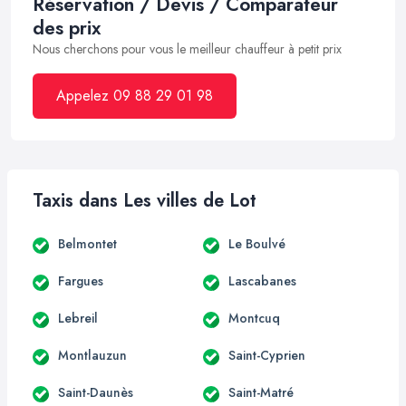
Réservation / Devis / Comparateur
des prix
Nous cherchons pour vous le meilleur chauffeur à petit prix
Appelez 09 88 29 01 98
Taxis dans Les villes de Lot
Belmontet
Le Boulvé
Fargues
Lascabanes
Lebreil
Montcuq
Montlauzun
Saint-Cyprien
Saint-Daunès
Saint-Matré