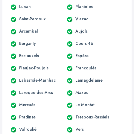
Lunan
Planioles
Saint-Perdoux
Viazac
Arcambal
Aujols
Berganty
Cours 46
Esclauzels
Espère
Flaujac-Poujols
Francoulès
Labastide-Marnhac
Lamagdelaine
Laroque-des-Arcs
Maxou
Mercuès
Le Montat
Pradines
Trespoux-Rassiels
Valroufié
Vers