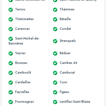
Terrou
Thémines
Théminettes
Bétaille
Carennac
Condat
Saint-Michel-de-
Strenquels
Bannières
Vayrac
Béduer
Boussac
Cambes 46
Camboulit
Camburat
Cardaillac
Corn
Faycelles
Figeac
Fourmagnac
Lentillac-Saint-Blaise