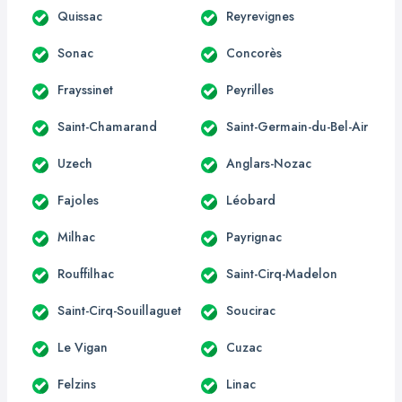
Quissac
Reyrevignes
Sonac
Concorès
Frayssinet
Peyrilles
Saint-Chamarand
Saint-Germain-du-Bel-Air
Uzech
Anglars-Nozac
Fajoles
Léobard
Milhac
Payrignac
Rouffilhac
Saint-Cirq-Madelon
Saint-Cirq-Souillaguet
Soucirac
Le Vigan
Cuzac
Felzins
Linac