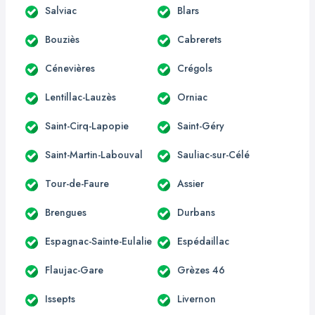
Salviac
Blars
Bouziès
Cabrerets
Cénevières
Crégols
Lentillac-Lauzès
Orniac
Saint-Cirq-Lapopie
Saint-Géry
Saint-Martin-Labouval
Sauliac-sur-Célé
Tour-de-Faure
Assier
Brengues
Durbans
Espagnac-Sainte-Eulalie
Espédaillac
Flaujac-Gare
Grèzes 46
Issepts
Livernon