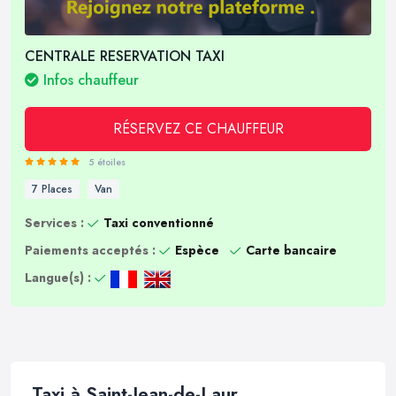
CENTRALE RESERVATION TAXI
Infos chauffeur
RÉSERVEZ CE CHAUFFEUR
5 étoiles
7 Places
Van
Services :
Taxi conventionné
Paiements acceptés :
Espèce
Carte bancaire
Langue(s) :
Taxi à Saint-Jean-de-Laur