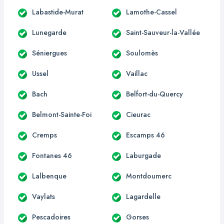
Labastide-Murat
Lamothe-Cassel
Lunegarde
Saint-Sauveur-la-Vallée
Séniergues
Soulomès
Ussel
Vaillac
Bach
Belfort-du-Quercy
Belmont-Sainte-Foi
Cieurac
Cremps
Escamps 46
Fontanes 46
Laburgade
Lalbenque
Montdoumerc
Vaylats
Lagardelle
Pescadoires
Gorses