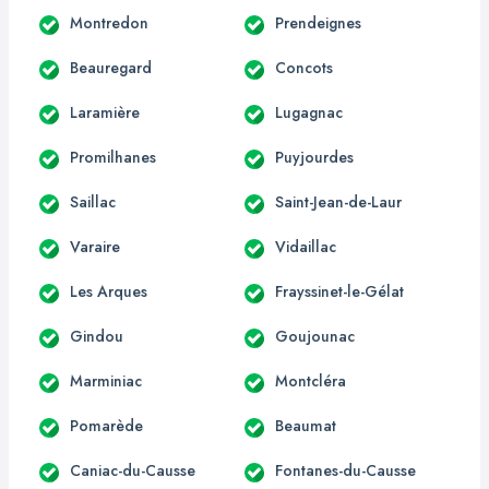
Montredon
Prendeignes
Beauregard
Concots
Laramière
Lugagnac
Promilhanes
Puyjourdes
Saillac
Saint-Jean-de-Laur
Varaire
Vidaillac
Les Arques
Frayssinet-le-Gélat
Gindou
Goujounac
Marminiac
Montcléra
Pomarède
Beaumat
Caniac-du-Causse
Fontanes-du-Causse