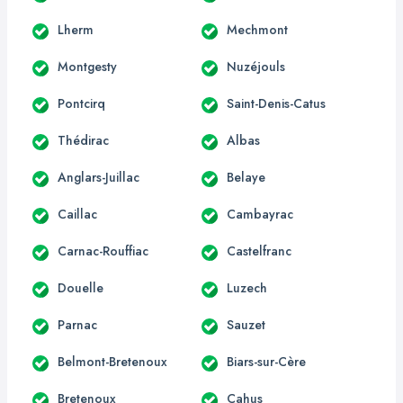
Lherm
Mechmont
Montgesty
Nuzéjouls
Pontcirq
Saint-Denis-Catus
Thédirac
Albas
Anglars-Juillac
Belaye
Caillac
Cambayrac
Carnac-Rouffiac
Castelfranc
Douelle
Luzech
Parnac
Sauzet
Belmont-Bretenoux
Biars-sur-Cère
Bretenoux
Cahus