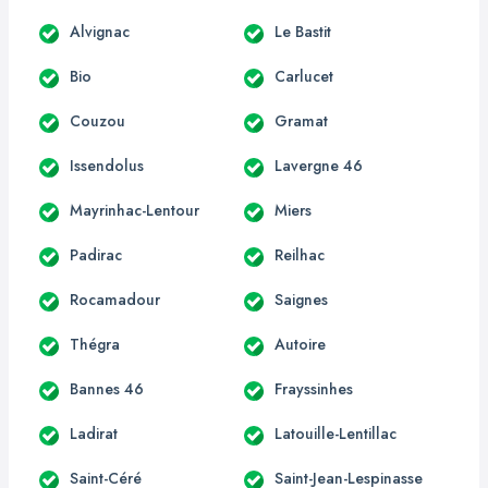
Alvignac
Le Bastit
Bio
Carlucet
Couzou
Gramat
Issendolus
Lavergne 46
Mayrinhac-Lentour
Miers
Padirac
Reilhac
Rocamadour
Saignes
Thégra
Autoire
Bannes 46
Frayssinhes
Ladirat
Latouille-Lentillac
Saint-Céré
Saint-Jean-Lespinasse