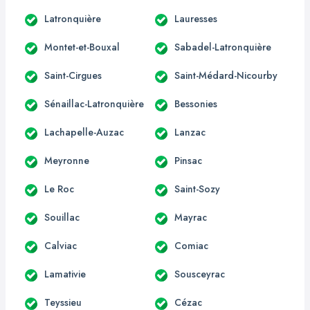
Latronquière
Lauresses
Montet-et-Bouxal
Sabadel-Latronquière
Saint-Cirgues
Saint-Médard-Nicourby
Sénaillac-Latronquière
Bessonies
Lachapelle-Auzac
Lanzac
Meyronne
Pinsac
Le Roc
Saint-Sozy
Souillac
Mayrac
Calviac
Comiac
Lamativie
Sousceyrac
Teyssieu
Cézac