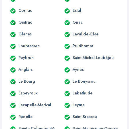
Cornac
Estal
Gintrac
Girac
Glanes
Laval-de-Cère
Loubressac
Prudhomat
Puybrun
Saint-Michel-Loubéjou
Anglars
Aynac
Le Bourg
Le Bouyssou
Espeyroux
Labathude
Lacapelle-Marival
Leyme
Rudelle
Saint-Bressou
Sainte-Colombe 46
Saint-Maurice-en-Quercy