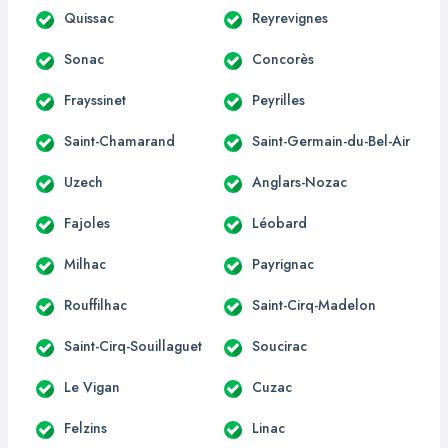
Quissac
Reyrevignes
Sonac
Concorès
Frayssinet
Peyrilles
Saint-Chamarand
Saint-Germain-du-Bel-Air
Uzech
Anglars-Nozac
Fajoles
Léobard
Milhac
Payrignac
Rouffilhac
Saint-Cirq-Madelon
Saint-Cirq-Souillaguet
Soucirac
Le Vigan
Cuzac
Felzins
Linac