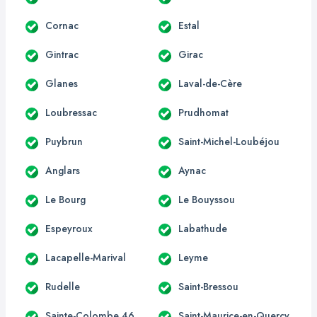
Cornac
Estal
Gintrac
Girac
Glanes
Laval-de-Cère
Loubressac
Prudhomat
Puybrun
Saint-Michel-Loubéjou
Anglars
Aynac
Le Bourg
Le Bouyssou
Espeyroux
Labathude
Lacapelle-Marival
Leyme
Rudelle
Saint-Bressou
Sainte-Colombe 46
Saint-Maurice-en-Quercy