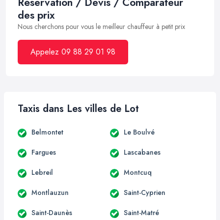
Réservation / Devis / Comparateur
des prix
Nous cherchons pour vous le meilleur chauffeur à petit prix
Appelez 09 88 29 01 98
Taxis dans Les villes de Lot
Belmontet
Le Boulvé
Fargues
Lascabanes
Lebreil
Montcuq
Montlauzun
Saint-Cyprien
Saint-Daunès
Saint-Matré