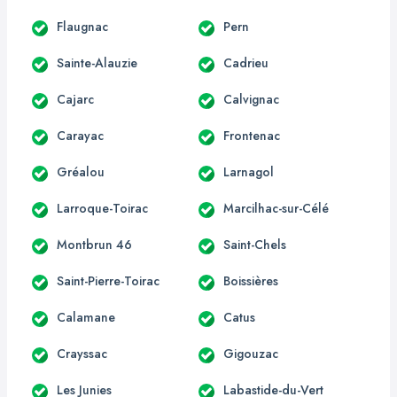
Flaugnac
Pern
Sainte-Alauzie
Cadrieu
Cajarc
Calvignac
Carayac
Frontenac
Gréalou
Larnagol
Larroque-Toirac
Marcilhac-sur-Célé
Montbrun 46
Saint-Chels
Saint-Pierre-Toirac
Boissières
Calamane
Catus
Crayssac
Gigouzac
Les Junies
Labastide-du-Vert