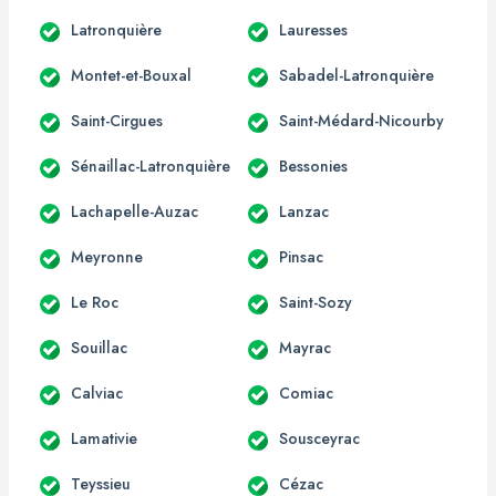
Latronquière
Lauresses
Montet-et-Bouxal
Sabadel-Latronquière
Saint-Cirgues
Saint-Médard-Nicourby
Sénaillac-Latronquière
Bessonies
Lachapelle-Auzac
Lanzac
Meyronne
Pinsac
Le Roc
Saint-Sozy
Souillac
Mayrac
Calviac
Comiac
Lamativie
Sousceyrac
Teyssieu
Cézac