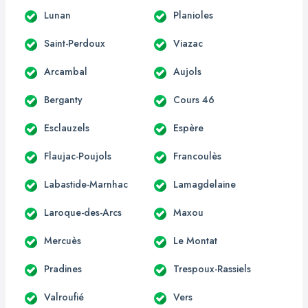
Lunan
Planioles
Saint-Perdoux
Viazac
Arcambal
Aujols
Berganty
Cours 46
Esclauzels
Espère
Flaujac-Poujols
Francoulès
Labastide-Marnhac
Lamagdelaine
Laroque-des-Arcs
Maxou
Mercuès
Le Montat
Pradines
Trespoux-Rassiels
Valroufié
Vers