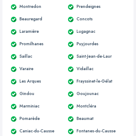
Montredon
Prendeignes
Beauregard
Concots
Laramière
Lugagnac
Promilhanes
Puyjourdes
Saillac
Saint-Jean-de-Laur
Varaire
Vidaillac
Les Arques
Frayssinet-le-Gélat
Gindou
Goujounac
Marminiac
Montcléra
Pomarède
Beaumat
Caniac-du-Causse
Fontanes-du-Causse