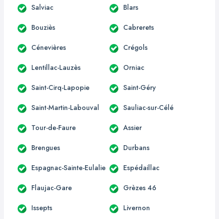
Salviac
Blars
Bouziès
Cabrerets
Cénevières
Crégols
Lentillac-Lauzès
Orniac
Saint-Cirq-Lapopie
Saint-Géry
Saint-Martin-Labouval
Sauliac-sur-Célé
Tour-de-Faure
Assier
Brengues
Durbans
Espagnac-Sainte-Eulalie
Espédaillac
Flaujac-Gare
Grèzes 46
Issepts
Livernon