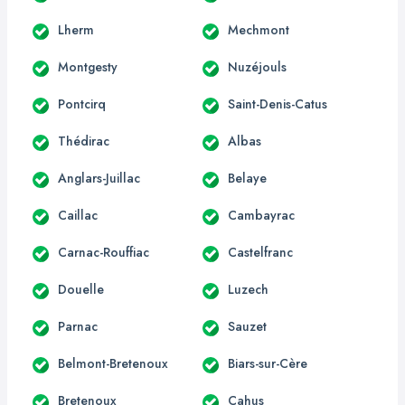
Lherm
Mechmont
Montgesty
Nuzéjouls
Pontcirq
Saint-Denis-Catus
Thédirac
Albas
Anglars-Juillac
Belaye
Caillac
Cambayrac
Carnac-Rouffiac
Castelfranc
Douelle
Luzech
Parnac
Sauzet
Belmont-Bretenoux
Biars-sur-Cère
Bretenoux
Cahus