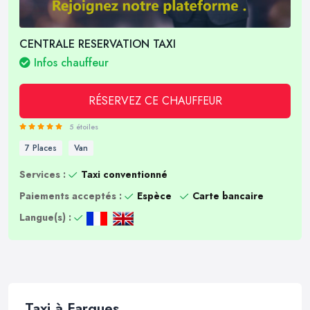
CENTRALE RESERVATION TAXI
Infos chauffeur
RÉSERVEZ CE CHAUFFEUR
5 étoiles
7 Places
Van
Services :
Taxi conventionné
Paiements acceptés :
Espèce
Carte bancaire
Langue(s) :
Taxi à Fargues