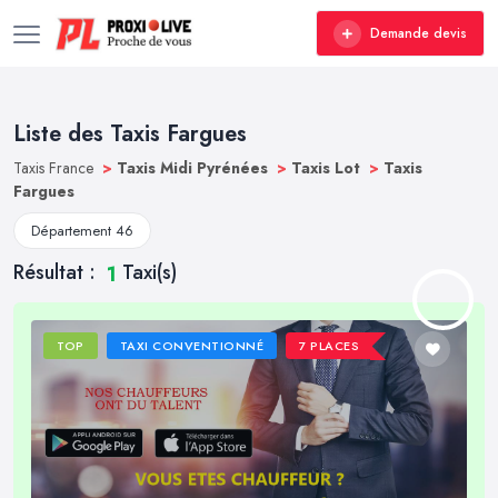
Demande devis
Liste des Taxis Fargues
Taxis France
>
Taxis Midi Pyrénées
>
Taxis Lot
>
Taxis
Fargues
Département 46
Résultat :
Taxi(s)
1
TOP
TAXI CONVENTIONNÉ
7 PLACES