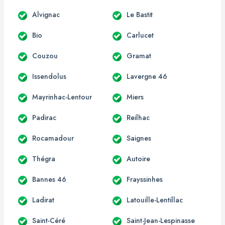
Alvignac
Le Bastit
Bio
Carlucet
Couzou
Gramat
Issendolus
Lavergne 46
Mayrinhac-Lentour
Miers
Padirac
Reilhac
Rocamadour
Saignes
Thégra
Autoire
Bannes 46
Frayssinhes
Ladirat
Latouille-Lentillac
Saint-Céré
Saint-Jean-Lespinasse