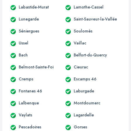
Labastide-Murat
Lamothe-Cassel
Lunegarde
Saint-Sauveur-la-Vallée
Séniergues
Soulomès
Ussel
Vaillac
Bach
Belfort-du-Quercy
Belmont-Sainte-Foi
Cieurac
Cremps
Escamps 46
Fontanes 46
Laburgade
Lalbenque
Montdoumerc
Vaylats
Lagardelle
Pescadoires
Gorses