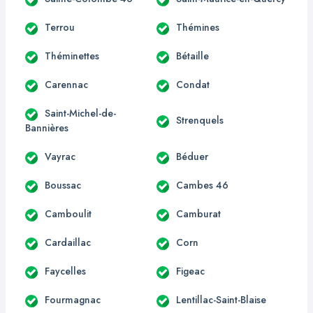
Terrou
Thémines
Théminettes
Bétaille
Carennac
Condat
Saint-Michel-de-
Strenquels
Bannières
Vayrac
Béduer
Boussac
Cambes 46
Camboulit
Camburat
Cardaillac
Corn
Faycelles
Figeac
Fourmagnac
Lentillac-Saint-Blaise