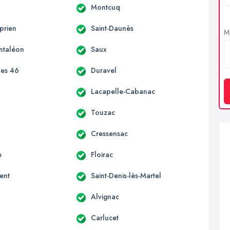
Montcuq
prien
Saint-Daunès
Me
antaléon
Saux
es 46
Duravel
Lacapelle-Cabanac
Touzac
Cressensac
e
Floirac
ent
Saint-Denis-lès-Martel
Alvignac
Carlucet