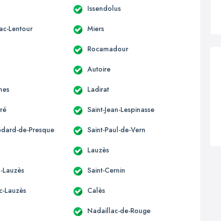
Issendolus
ac-Lentour
Miers
Rocamadour
Autoire
hes
Ladirat
éré
Saint-Jean-Lespinasse
édard-de-Presque
Saint-Paul-de-Vern
Lauzès
-Lauzès
Saint-Cernin
ac-Lauzès
Calès
Nadaillac-de-Rouge