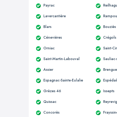
Payrac
Reilhag
Lavercantière
Rampou
Blars
Bouziès
Cénevières
Crégols
Orniac
Saint-C
Saint-Martin-Labouval
Sauliac-
Assier
Brengue
Espagnac-Sainte-Eulalie
Espédai
Grèzes 46
Issepts
Quissac
Reyrevi
Concorès
Frayssin