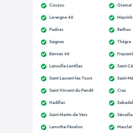
Couzou
Gramat
Lavergne 46
Mayrinh
Padirac
Reilhac
Saignes
Thégra
Bannes 46
Frayssin
Latouille-Lentillac
Saint-C
Saint-Laurent-les-Tours
Saint-M
Saint-Vincent-du-Pendit
Cras
Nadillac
Sabadel
Saint-Martin-de-Vers
Sénaill
Lamothe-Fénelon
Masclat