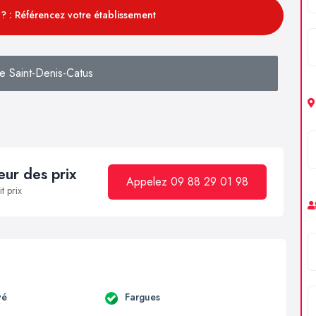
? : Référencez votre établissement
e Saint-Denis-Catus
ur des prix
Appelez 09 88 29 01 98
t prix
vé
Fargues