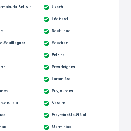
rmain-du-Bel-Air
Uzech
Léobard
ac
Rouffilhac
rq-Souillaguet
Soucirac
Felzins
don
Prendeignes
s
Laramière
anes
Puyjourdes
an-de-Laur
Varaire
ues
Frayssinet-le-Gélat
nac
Marminiac