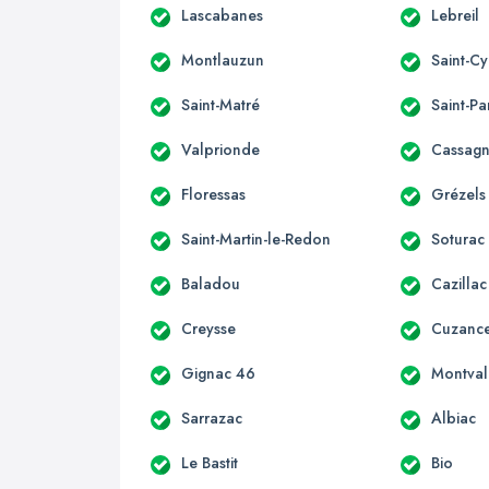
Lascabanes
Lebreil
Montlauzun
Saint-Cy
Saint-Matré
Saint-P
Valprionde
Cassagn
Floressas
Grézels
Saint-Martin-le-Redon
Soturac
Baladou
Cazillac
Creysse
Cuzanc
Gignac 46
Montval
Sarrazac
Albiac
Le Bastit
Bio