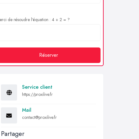
rci de résoudre l'équation : 4 + 2 = ?
Réserver
Service client
https://proxilive.fr
Mail
contact@proxilive.fr
Partager