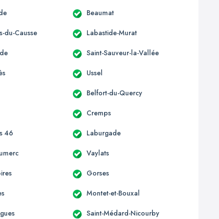
de
Beaumat
s-du-Causse
Labastide-Murat
rde
Saint-Sauveur-la-Vallée
ès
Ussel
Belfort-du-Quercy
Cremps
s 46
Laburgade
umerc
Vaylats
ires
Gorses
es
Montet-et-Bouxal
rgues
Saint-Médard-Nicourby