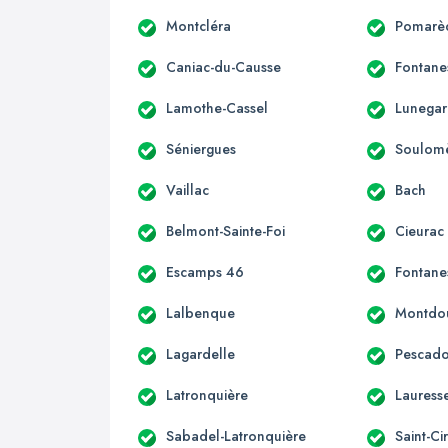
Montcléra
Pomarè
Caniac-du-Causse
Fontane
Lamothe-Cassel
Lunega
Séniergues
Soulom
Vaillac
Bach
Belmont-Sainte-Foi
Cieurac
Escamps 46
Fontane
Lalbenque
Montdo
Lagardelle
Pescado
Latronquière
Lauress
Sabadel-Latronquière
Saint-Ci