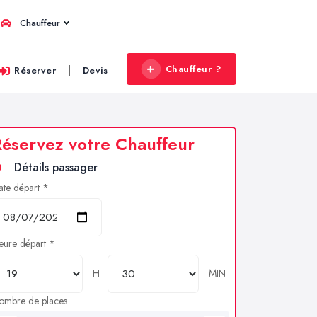
Chauffeur
Chauffeur ?
|
Réserver
Devis
éservez votre Chauffeur
Détails passager
ate départ *
eure départ *
H
MIN
ombre de places