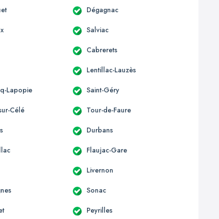
uet
Dégagnac
x
Salviac
Cabrerets
Lentillac-Lauzès
irq-Lapopie
Saint-Géry
sur-Célé
Tour-de-Faure
s
Durbans
llac
Flaujac-Gare
Livernon
gnes
Sonac
et
Peyrilles