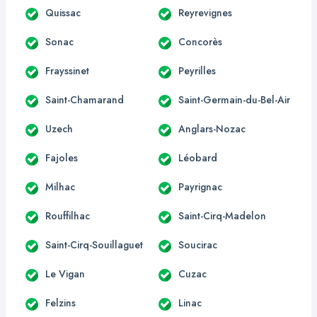
Quissac
Reyrevignes
Sonac
Concorès
Frayssinet
Peyrilles
Saint-Chamarand
Saint-Germain-du-Bel-Air
Uzech
Anglars-Nozac
Fajoles
Léobard
Milhac
Payrignac
Rouffilhac
Saint-Cirq-Madelon
Saint-Cirq-Souillaguet
Soucirac
Le Vigan
Cuzac
Felzins
Linac