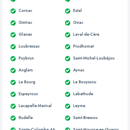
Cornac
Estal
Gintrac
Girac
Glanes
Laval-de-Cère
Loubressac
Prudhomat
Puybrun
Saint-Michel-Loubéjou
Anglars
Aynac
Le Bourg
Le Bouyssou
Espeyroux
Labathude
Lacapelle-Marival
Leyme
Rudelle
Saint-Bressou
Sainte-Colombe 46
Saint-Maurice-en-Quercy