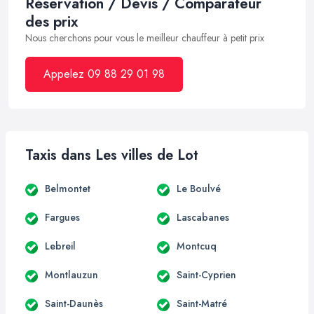
Réservation / Devis / Comparateur
des prix
Nous cherchons pour vous le meilleur chauffeur à petit prix
Appelez 09 88 29 01 98
Taxis dans Les villes de Lot
Belmontet
Le Boulvé
Fargues
Lascabanes
Lebreil
Montcuq
Montlauzun
Saint-Cyprien
Saint-Daunès
Saint-Matré