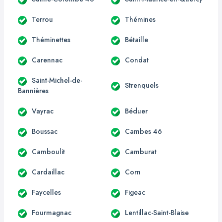
Terrou
Thémines
Théminettes
Bétaille
Carennac
Condat
Saint-Michel-de-
Strenquels
Bannières
Vayrac
Béduer
Boussac
Cambes 46
Camboulit
Camburat
Cardaillac
Corn
Faycelles
Figeac
Fourmagnac
Lentillac-Saint-Blaise