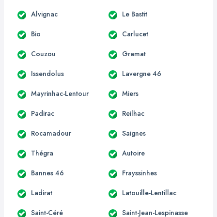
Alvignac
Le Bastit
Bio
Carlucet
Couzou
Gramat
Issendolus
Lavergne 46
Mayrinhac-Lentour
Miers
Padirac
Reilhac
Rocamadour
Saignes
Thégra
Autoire
Bannes 46
Frayssinhes
Ladirat
Latouille-Lentillac
Saint-Céré
Saint-Jean-Lespinasse