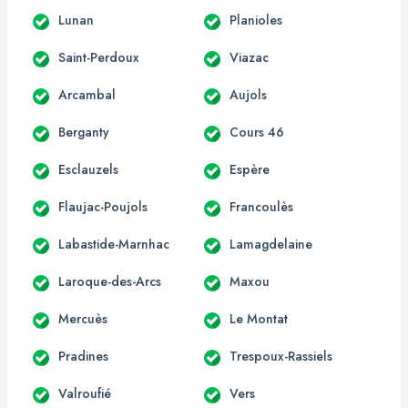
Lunan
Planioles
Saint-Perdoux
Viazac
Arcambal
Aujols
Berganty
Cours 46
Esclauzels
Espère
Flaujac-Poujols
Francoulès
Labastide-Marnhac
Lamagdelaine
Laroque-des-Arcs
Maxou
Mercuès
Le Montat
Pradines
Trespoux-Rassiels
Valroufié
Vers