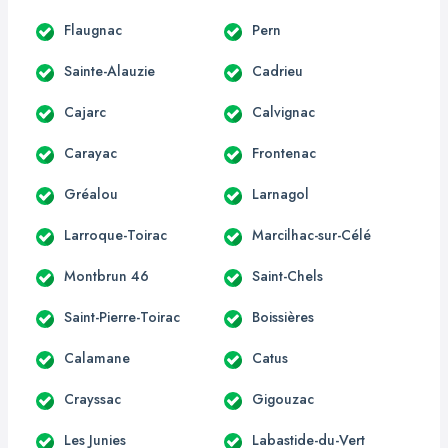
Flaugnac
Pern
Sainte-Alauzie
Cadrieu
Cajarc
Calvignac
Carayac
Frontenac
Gréalou
Larnagol
Larroque-Toirac
Marcilhac-sur-Célé
Montbrun 46
Saint-Chels
Saint-Pierre-Toirac
Boissières
Calamane
Catus
Crayssac
Gigouzac
Les Junies
Labastide-du-Vert