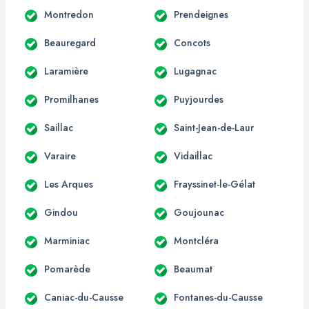
Montredon
Prendeignes
Beauregard
Concots
Laramière
Lugagnac
Promilhanes
Puyjourdes
Saillac
Saint-Jean-de-Laur
Varaire
Vidaillac
Les Arques
Frayssinet-le-Gélat
Gindou
Goujounac
Marminiac
Montcléra
Pomarède
Beaumat
Caniac-du-Causse
Fontanes-du-Causse