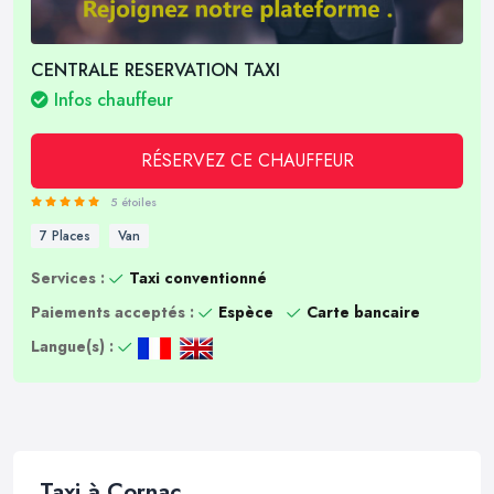
CENTRALE RESERVATION TAXI
Infos chauffeur
RÉSERVEZ CE CHAUFFEUR
5 étoiles
7 Places
Van
Services :
Taxi conventionné
Paiements acceptés :
Espèce
Carte bancaire
Langue(s) :
Taxi à Cornac