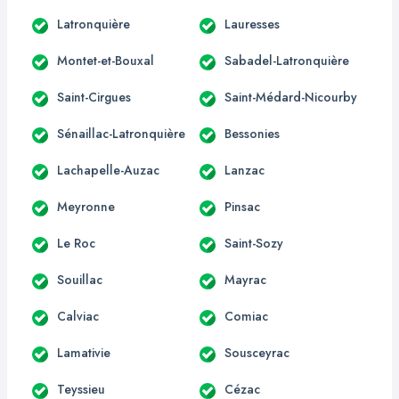
Latronquière
Lauresses
Montet-et-Bouxal
Sabadel-Latronquière
Saint-Cirgues
Saint-Médard-Nicourby
Sénaillac-Latronquière
Bessonies
Lachapelle-Auzac
Lanzac
Meyronne
Pinsac
Le Roc
Saint-Sozy
Souillac
Mayrac
Calviac
Comiac
Lamativie
Sousceyrac
Teyssieu
Cézac