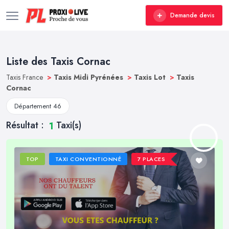
Demande devis
Liste des Taxis Cornac
Taxis France
>
Taxis Midi Pyrénées
>
Taxis Lot
>
Taxis
Cornac
Département 46
Résultat :
Taxi(s)
1
TOP
TAXI CONVENTIONNÉ
7 PLACES