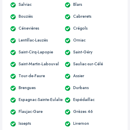
Salviac
Blars
Bouziès
Cabrerets
Cénevières
Crégols
Lentillac-Lauzès
Orniac
Saint-Cirq-Lapopie
Saint-Géry
Saint-Martin-Labouval
Sauliac-sur-Célé
Tour-de-Faure
Assier
Brengues
Durbans
Espagnac-Sainte-Eulalie
Espédaillac
Flaujac-Gare
Grèzes 46
Issepts
Livernon