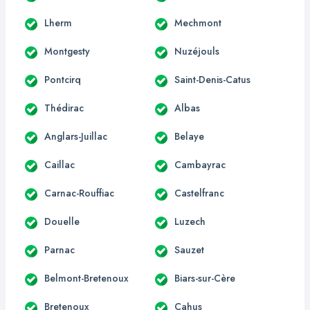
Lherm
Mechmont
Montgesty
Nuzéjouls
Pontcirq
Saint-Denis-Catus
Thédirac
Albas
Anglars-Juillac
Belaye
Caillac
Cambayrac
Carnac-Rouffiac
Castelfranc
Douelle
Luzech
Parnac
Sauzet
Belmont-Bretenoux
Biars-sur-Cère
Bretenoux
Cahus