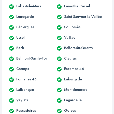
Labastide-Murat
Lamothe-Cassel
Lunegarde
Saint-Sauveur-la-Vallée
Séniergues
Soulomès
Ussel
Vaillac
Bach
Belfort-du-Quercy
Belmont-Sainte-Foi
Cieurac
Cremps
Escamps 46
Fontanes 46
Laburgade
Lalbenque
Montdoumerc
Vaylats
Lagardelle
Pescadoires
Gorses