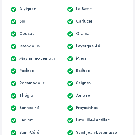
Alvignac
Le Bastit
Bio
Carlucet
Couzou
Gramat
Issendolus
Lavergne 46
Mayrinhac-Lentour
Miers
Padirac
Reilhac
Rocamadour
Saignes
Thégra
Autoire
Bannes 46
Frayssinhes
Ladirat
Latouille-Lentillac
Saint-Céré
Saint-Jean-Lespinasse