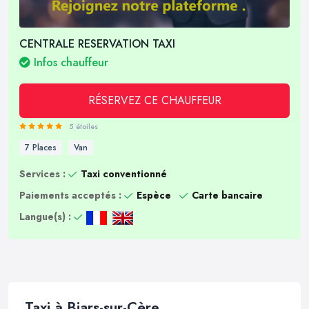
CENTRALE RESERVATION TAXI
Infos chauffeur
RÉSERVEZ CE CHAUFFEUR
5 étoiles
7 Places
Van
Services :
Taxi conventionné
Paiements acceptés :
Espèce
Carte bancaire
Langue(s) :
Taxi à Biars-sur-Cère