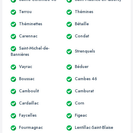
Terrou
Thémines
Théminettes
Bétaille
Carennac
Condat
Saint-Michel-de-
Strenquels
Bannières
Vayrac
Béduer
Boussac
Cambes 46
Camboulit
Camburat
Cardaillac
Corn
Faycelles
Figeac
Fourmagnac
Lentillac-Saint-Blaise