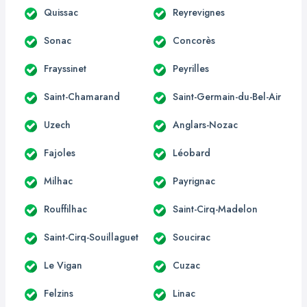
Quissac
Reyrevignes
Sonac
Concorès
Frayssinet
Peyrilles
Saint-Chamarand
Saint-Germain-du-Bel-Air
Uzech
Anglars-Nozac
Fajoles
Léobard
Milhac
Payrignac
Rouffilhac
Saint-Cirq-Madelon
Saint-Cirq-Souillaguet
Soucirac
Le Vigan
Cuzac
Felzins
Linac