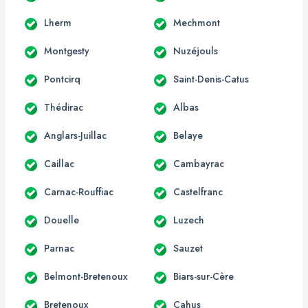
Lherm
Mechmont
Montgesty
Nuzéjouls
Pontcirq
Saint-Denis-Catus
Thédirac
Albas
Anglars-Juillac
Belaye
Caillac
Cambayrac
Carnac-Rouffiac
Castelfranc
Douelle
Luzech
Parnac
Sauzet
Belmont-Bretenoux
Biars-sur-Cère
Bretenoux
Cahus