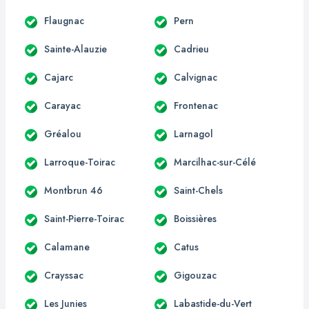
Flaugnac
Pern
Sainte-Alauzie
Cadrieu
Cajarc
Calvignac
Carayac
Frontenac
Gréalou
Larnagol
Larroque-Toirac
Marcilhac-sur-Célé
Montbrun 46
Saint-Chels
Saint-Pierre-Toirac
Boissières
Calamane
Catus
Crayssac
Gigouzac
Les Junies
Labastide-du-Vert