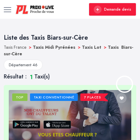
Demande devis
Liste des Taxis Biars-sur-Cère
Taxis France
>
Taxis Midi Pyrénées
>
Taxis Lot
>
Taxis Biars-
sur-Cère
Département 46
Résultat :
Taxi(s)
1
TOP
TAXI CONVENTIONNÉ
7 PLACES