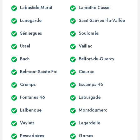
Labastide-Murat
Lamothe-Cassel
Lunegarde
Saint-Sauveur-la-Vallée
Séniergues
Soulomès
Ussel
Vaillac
Bach
Belfort-du-Quercy
Belmont-Sainte-Foi
Cieurac
Cremps
Escamps 46
Fontanes 46
Laburgade
Lalbenque
Montdoumerc
Vaylats
Lagardelle
Pescadoires
Gorses