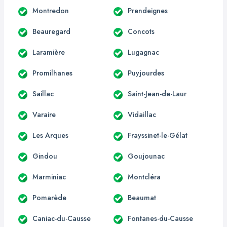
Montredon
Prendeignes
Beauregard
Concots
Laramière
Lugagnac
Promilhanes
Puyjourdes
Saillac
Saint-Jean-de-Laur
Varaire
Vidaillac
Les Arques
Frayssinet-le-Gélat
Gindou
Goujounac
Marminiac
Montcléra
Pomarède
Beaumat
Caniac-du-Causse
Fontanes-du-Causse