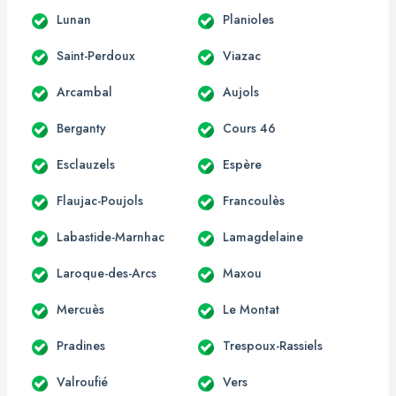
Lunan
Planioles
Saint-Perdoux
Viazac
Arcambal
Aujols
Berganty
Cours 46
Esclauzels
Espère
Flaujac-Poujols
Francoulès
Labastide-Marnhac
Lamagdelaine
Laroque-des-Arcs
Maxou
Mercuès
Le Montat
Pradines
Trespoux-Rassiels
Valroufié
Vers