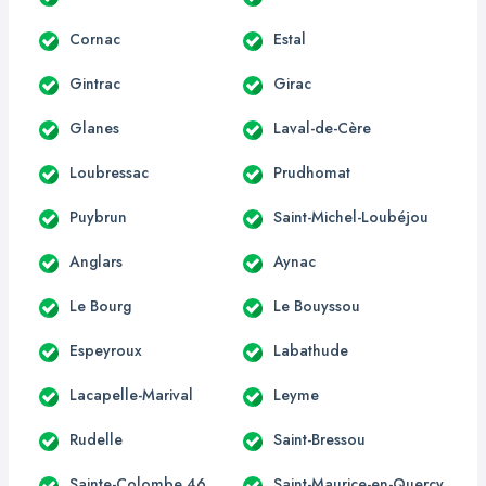
Cornac
Estal
Gintrac
Girac
Glanes
Laval-de-Cère
Loubressac
Prudhomat
Puybrun
Saint-Michel-Loubéjou
Anglars
Aynac
Le Bourg
Le Bouyssou
Espeyroux
Labathude
Lacapelle-Marival
Leyme
Rudelle
Saint-Bressou
Sainte-Colombe 46
Saint-Maurice-en-Quercy