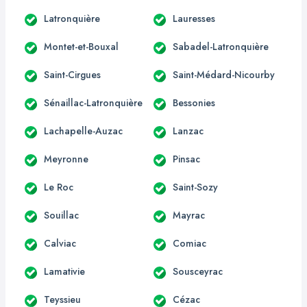
Latronquière
Lauresses
Montet-et-Bouxal
Sabadel-Latronquière
Saint-Cirgues
Saint-Médard-Nicourby
Sénaillac-Latronquière
Bessonies
Lachapelle-Auzac
Lanzac
Meyronne
Pinsac
Le Roc
Saint-Sozy
Souillac
Mayrac
Calviac
Comiac
Lamativie
Sousceyrac
Teyssieu
Cézac