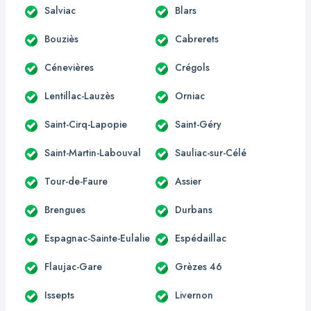
Salviac
Blars
Bouziès
Cabrerets
Cénevières
Crégols
Lentillac-Lauzès
Orniac
Saint-Cirq-Lapopie
Saint-Géry
Saint-Martin-Labouval
Sauliac-sur-Célé
Tour-de-Faure
Assier
Brengues
Durbans
Espagnac-Sainte-Eulalie
Espédaillac
Flaujac-Gare
Grèzes 46
Issepts
Livernon