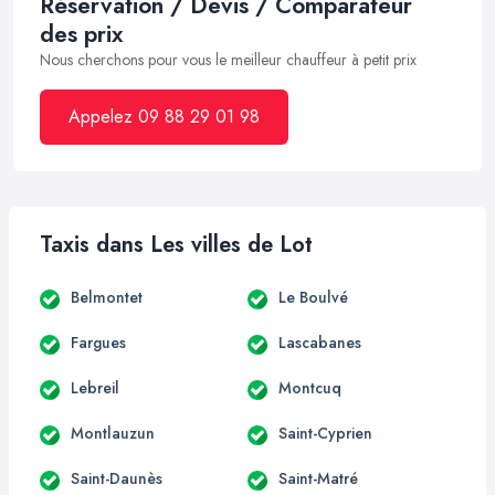
Réservation / Devis / Comparateur
des prix
Nous cherchons pour vous le meilleur chauffeur à petit prix
Appelez 09 88 29 01 98
Taxis dans Les villes de Lot
Belmontet
Le Boulvé
Fargues
Lascabanes
Lebreil
Montcuq
Montlauzun
Saint-Cyprien
Saint-Daunès
Saint-Matré