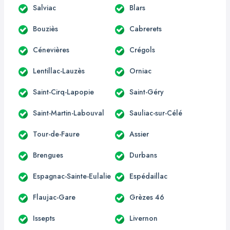
Salviac
Blars
Bouziès
Cabrerets
Cénevières
Crégols
Lentillac-Lauzès
Orniac
Saint-Cirq-Lapopie
Saint-Géry
Saint-Martin-Labouval
Sauliac-sur-Célé
Tour-de-Faure
Assier
Brengues
Durbans
Espagnac-Sainte-Eulalie
Espédaillac
Flaujac-Gare
Grèzes 46
Issepts
Livernon