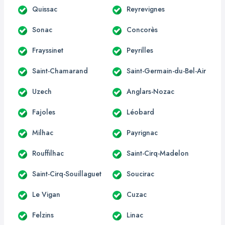
Quissac
Reyrevignes
Sonac
Concorès
Frayssinet
Peyrilles
Saint-Chamarand
Saint-Germain-du-Bel-Air
Uzech
Anglars-Nozac
Fajoles
Léobard
Milhac
Payrignac
Rouffilhac
Saint-Cirq-Madelon
Saint-Cirq-Souillaguet
Soucirac
Le Vigan
Cuzac
Felzins
Linac