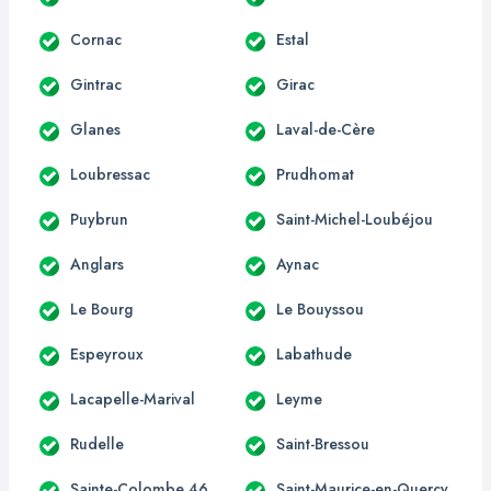
Cornac
Estal
Gintrac
Girac
Glanes
Laval-de-Cère
Loubressac
Prudhomat
Puybrun
Saint-Michel-Loubéjou
Anglars
Aynac
Le Bourg
Le Bouyssou
Espeyroux
Labathude
Lacapelle-Marival
Leyme
Rudelle
Saint-Bressou
Sainte-Colombe 46
Saint-Maurice-en-Quercy