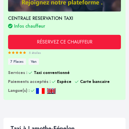
CENTRALE RESERVATION TAXI
Infos chauffeur
RÉSERVEZ CE CHAUFFEUR
5 étoiles
7 Places
Van
Services :
Taxi conventionné
Paiements acceptés :
Espèce
Carte bancaire
Langue(s) :
Taxi à Lamothe-Fénelon