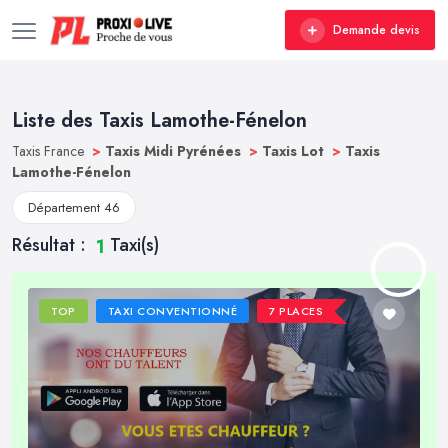
Demande devis
Liste des Taxis Lamothe-Fénelon
Taxis France
>
Taxis Midi Pyrénées
>
Taxis Lot
>
Taxis
Lamothe-Fénelon
Département 46
Résultat :
Taxi(s)
1
TOP
TAXI CONVENTIONNÉ
7 PLACES