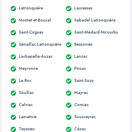
Latronquière
Lauresses
Montet-et-Bouxal
Sabadel-Latronquière
Saint-Cirgues
Saint-Médard-Nicourby
Sénaillac-Latronquière
Bessonies
Lachapelle-Auzac
Lanzac
Meyronne
Pinsac
Le Roc
Saint-Sozy
Souillac
Mayrac
Calviac
Comiac
Lamativie
Sousceyrac
Teyssieu
Cézac