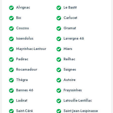
Alvignac
Le Bastit
Bio
Carlucet
Couzou
Gramat
Issendolus
Lavergne 46
Mayrinhac-Lentour
Miers
Padirac
Reilhac
Rocamadour
Saignes
Thégra
Autoire
Bannes 46
Frayssinhes
Ladirat
Latouille-Lentillac
Saint-Céré
Saint-Jean-Lespinasse