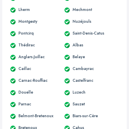
Lherm
Mechmont
Montgesty
Nuzéjouls
Pontcirq
Saint-Denis-Catus
Thédirac
Albas
Anglars-Juillac
Belaye
Caillac
Cambayrac
Carnac-Rouffiac
Castelfranc
Douelle
Luzech
Parnac
Sauzet
Belmont-Bretenoux
Biars-sur-Cère
Bretenoux
Cahus