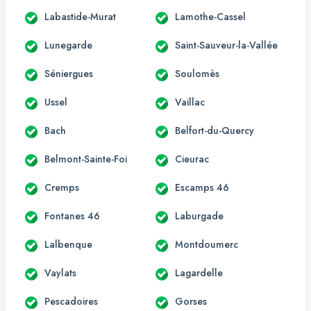
Labastide-Murat
Lamothe-Cassel
Lunegarde
Saint-Sauveur-la-Vallée
Séniergues
Soulomès
Ussel
Vaillac
Bach
Belfort-du-Quercy
Belmont-Sainte-Foi
Cieurac
Cremps
Escamps 46
Fontanes 46
Laburgade
Lalbenque
Montdoumerc
Vaylats
Lagardelle
Pescadoires
Gorses