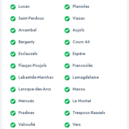
Lunan
Planioles
Saint-Perdoux
Viazac
Arcambal
Aujols
Berganty
Cours 46
Esclauzels
Espère
Flaujac-Poujols
Francoulès
Labastide-Marnhac
Lamagdelaine
Laroque-des-Arcs
Maxou
Mercuès
Le Montat
Pradines
Trespoux-Rassiels
Valroufié
Vers