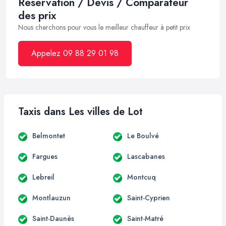
Réservation / Devis / Comparateur
des prix
Nous cherchons pour vous le meilleur chauffeur à petit prix
Appelez 09 88 29 01 98
Taxis dans Les villes de Lot
Belmontet
Le Boulvé
Fargues
Lascabanes
Lebreil
Montcuq
Montlauzun
Saint-Cyprien
Saint-Daunès
Saint-Matré