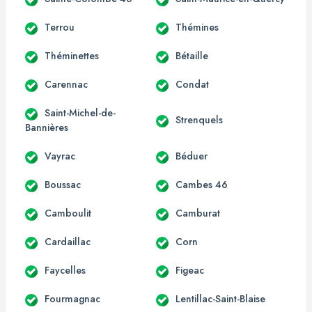
Terrou
Thémines
Théminettes
Bétaille
Carennac
Condat
Saint-Michel-de-
Strenquels
Bannières
Vayrac
Béduer
Boussac
Cambes 46
Camboulit
Camburat
Cardaillac
Corn
Faycelles
Figeac
Fourmagnac
Lentillac-Saint-Blaise