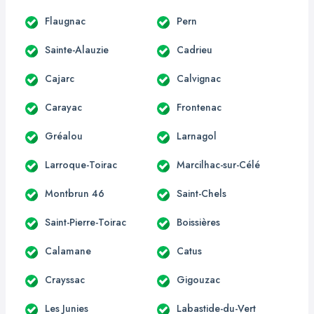
Flaugnac
Pern
Sainte-Alauzie
Cadrieu
Cajarc
Calvignac
Carayac
Frontenac
Gréalou
Larnagol
Larroque-Toirac
Marcilhac-sur-Célé
Montbrun 46
Saint-Chels
Saint-Pierre-Toirac
Boissières
Calamane
Catus
Crayssac
Gigouzac
Les Junies
Labastide-du-Vert