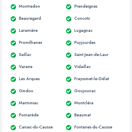
Montredon
Prendeignes
Beauregard
Concots
Laramière
Lugagnac
Promilhanes
Puyjourdes
Saillac
Saint-Jean-de-Laur
Varaire
Vidaillac
Les Arques
Frayssinet-le-Gélat
Gindou
Goujounac
Marminiac
Montcléra
Pomarède
Beaumat
Caniac-du-Causse
Fontanes-du-Causse