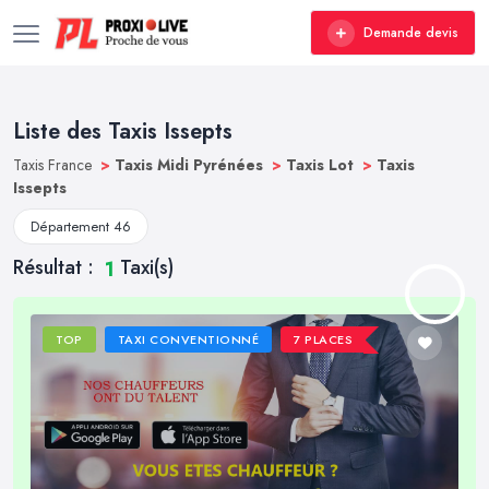
Demande devis
Liste des Taxis Issepts
Taxis France
>
Taxis Midi Pyrénées
>
Taxis Lot
>
Taxis
Issepts
Département 46
Résultat :
Taxi(s)
1
TOP
TAXI CONVENTIONNÉ
7 PLACES