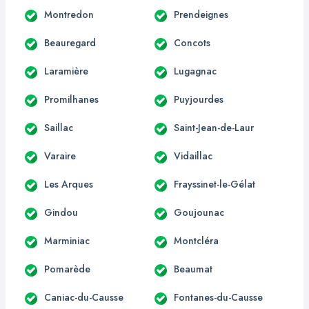
Montredon
Prendeignes
Beauregard
Concots
Laramière
Lugagnac
Promilhanes
Puyjourdes
Saillac
Saint-Jean-de-Laur
Varaire
Vidaillac
Les Arques
Frayssinet-le-Gélat
Gindou
Goujounac
Marminiac
Montcléra
Pomarède
Beaumat
Caniac-du-Causse
Fontanes-du-Causse