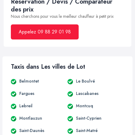
Réservation / Devis / Comparateur
des prix
Nous cherchons pour vous le meilleur chauffeur à petit prix
Appelez 09 88 29 01 98
Taxis dans Les villes de Lot
Belmontet
Le Boulvé
Fargues
Lascabanes
Lebreil
Montcuq
Montlauzun
Saint-Cyprien
Saint-Daunès
Saint-Matré