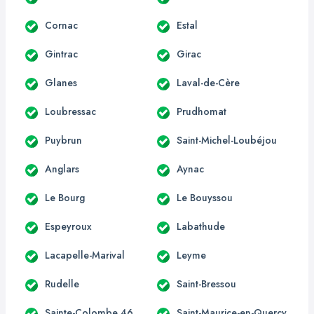
Cornac
Estal
Gintrac
Girac
Glanes
Laval-de-Cère
Loubressac
Prudhomat
Puybrun
Saint-Michel-Loubéjou
Anglars
Aynac
Le Bourg
Le Bouyssou
Espeyroux
Labathude
Lacapelle-Marival
Leyme
Rudelle
Saint-Bressou
Sainte-Colombe 46
Saint-Maurice-en-Quercy