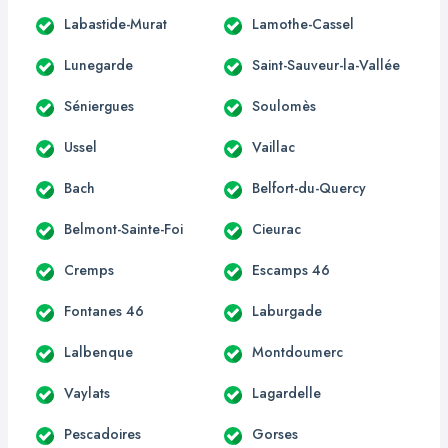
Labastide-Murat
Lamothe-Cassel
Lunegarde
Saint-Sauveur-la-Vallée
Séniergues
Soulomès
Ussel
Vaillac
Bach
Belfort-du-Quercy
Belmont-Sainte-Foi
Cieurac
Cremps
Escamps 46
Fontanes 46
Laburgade
Lalbenque
Montdoumerc
Vaylats
Lagardelle
Pescadoires
Gorses