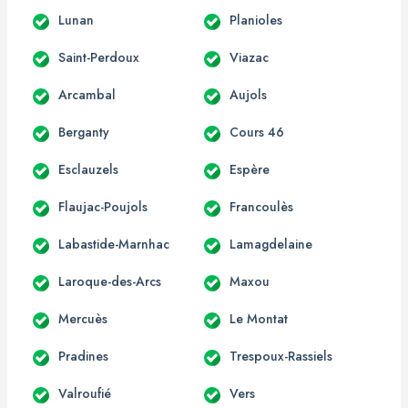
Lunan
Planioles
Saint-Perdoux
Viazac
Arcambal
Aujols
Berganty
Cours 46
Esclauzels
Espère
Flaujac-Poujols
Francoulès
Labastide-Marnhac
Lamagdelaine
Laroque-des-Arcs
Maxou
Mercuès
Le Montat
Pradines
Trespoux-Rassiels
Valroufié
Vers