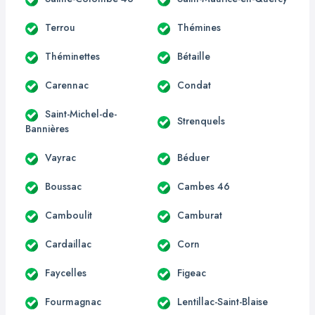
Terrou
Thémines
Théminettes
Bétaille
Carennac
Condat
Saint-Michel-de-
Strenquels
Bannières
Vayrac
Béduer
Boussac
Cambes 46
Camboulit
Camburat
Cardaillac
Corn
Faycelles
Figeac
Fourmagnac
Lentillac-Saint-Blaise