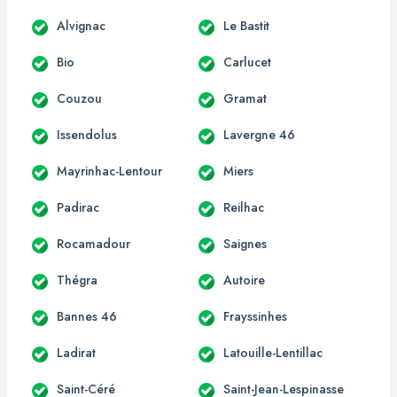
Alvignac
Le Bastit
Bio
Carlucet
Couzou
Gramat
Issendolus
Lavergne 46
Mayrinhac-Lentour
Miers
Padirac
Reilhac
Rocamadour
Saignes
Thégra
Autoire
Bannes 46
Frayssinhes
Ladirat
Latouille-Lentillac
Saint-Céré
Saint-Jean-Lespinasse