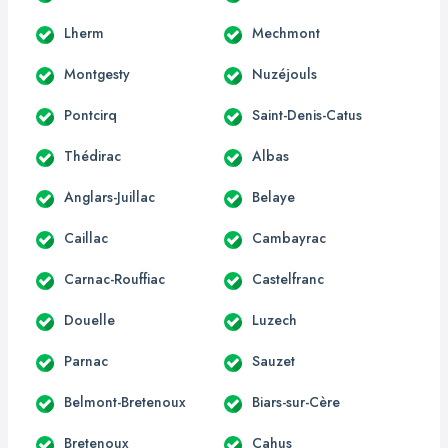
Lherm
Mechmont
Montgesty
Nuzéjouls
Pontcirq
Saint-Denis-Catus
Thédirac
Albas
Anglars-Juillac
Belaye
Caillac
Cambayrac
Carnac-Rouffiac
Castelfranc
Douelle
Luzech
Parnac
Sauzet
Belmont-Bretenoux
Biars-sur-Cère
Bretenoux
Cahus