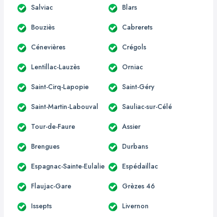
Salviac
Blars
Bouziès
Cabrerets
Cénevières
Crégols
Lentillac-Lauzès
Orniac
Saint-Cirq-Lapopie
Saint-Géry
Saint-Martin-Labouval
Sauliac-sur-Célé
Tour-de-Faure
Assier
Brengues
Durbans
Espagnac-Sainte-Eulalie
Espédaillac
Flaujac-Gare
Grèzes 46
Issepts
Livernon