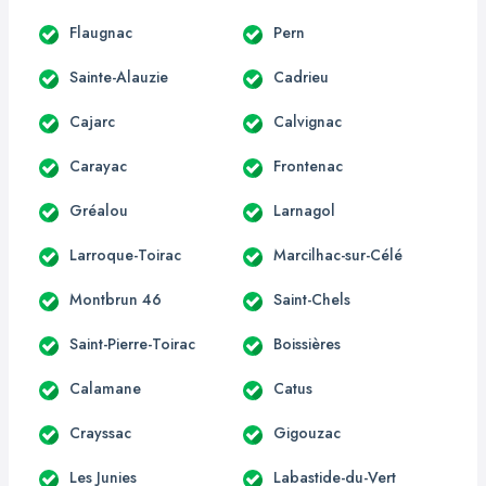
Flaugnac
Pern
Sainte-Alauzie
Cadrieu
Cajarc
Calvignac
Carayac
Frontenac
Gréalou
Larnagol
Larroque-Toirac
Marcilhac-sur-Célé
Montbrun 46
Saint-Chels
Saint-Pierre-Toirac
Boissières
Calamane
Catus
Crayssac
Gigouzac
Les Junies
Labastide-du-Vert