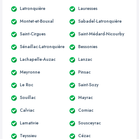
Latronquière
Lauresses
Montet-et-Bouxal
Sabadel-Latronquière
Saint-Cirgues
Saint-Médard-Nicourby
Sénaillac-Latronquière
Bessonies
Lachapelle-Auzac
Lanzac
Meyronne
Pinsac
Le Roc
Saint-Sozy
Souillac
Mayrac
Calviac
Comiac
Lamativie
Sousceyrac
Teyssieu
Cézac