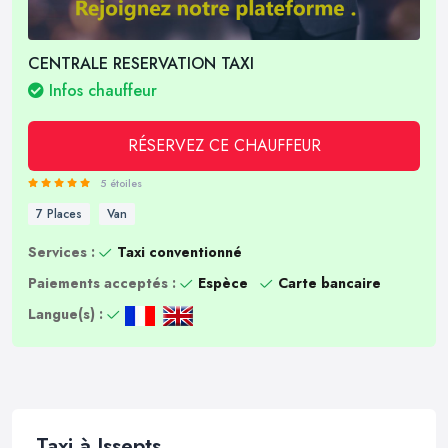
CENTRALE RESERVATION TAXI
Infos chauffeur
RÉSERVEZ CE CHAUFFEUR
5 étoiles
7 Places
Van
Services :
Taxi conventionné
Paiements acceptés :
Espèce
Carte bancaire
Langue(s) :
Taxi à Issepts