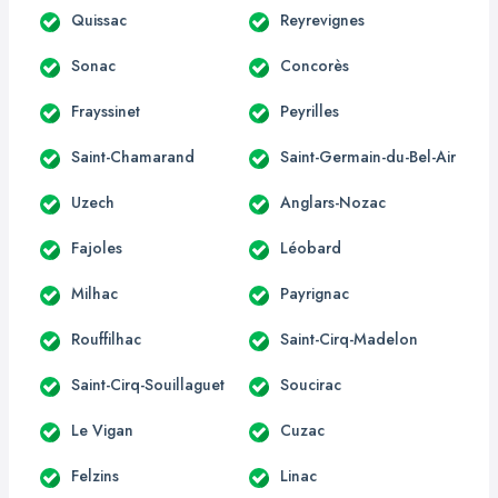
Quissac
Reyrevignes
Sonac
Concorès
Frayssinet
Peyrilles
Saint-Chamarand
Saint-Germain-du-Bel-Air
Uzech
Anglars-Nozac
Fajoles
Léobard
Milhac
Payrignac
Rouffilhac
Saint-Cirq-Madelon
Saint-Cirq-Souillaguet
Soucirac
Le Vigan
Cuzac
Felzins
Linac