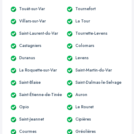
Touët-sur-Var
Tournefort
Villars-sur-Var
La Tour
Saint-Laurent-du-Var
Tourrette-Levens
Castagniers
Colomars
Duranus
Levens
La Roquette-sur-Var
Saint-Martin-du-Var
Saint-Blaise
Saint-Dalmas-le-Selvage
Saint-Étienne-de-Tinée
Auron
Opio
Le Rouret
Saint-Jeannet
Cipières
Courmes
Gréolières