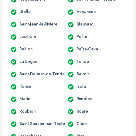
Utelle
Venanson
Saint-Jean-la-Rivière
Blausasc
Lucéram
Peille
Peillon
Peïra-Cava
La Brigue
Tende
Saint-Dalmas-de-Tende
Bairols
Ilonse
Isola
Marie
Rimplas
Roubion
Roure
Saint-Sauveur-sur-Tinée
Clans
Valdeblore
Biot