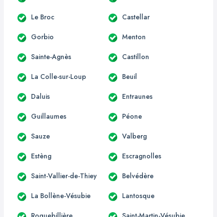
Le Broc
Castellar
Gorbio
Menton
Sainte-Agnès
Castillon
La Colle-sur-Loup
Beuil
Daluis
Entraunes
Guillaumes
Péone
Sauze
Valberg
Estèng
Escragnolles
Saint-Vallier-de-Thiey
Belvédère
La Bollène-Vésubie
Lantosque
Roquebillière
Saint-Martin-Vésubie