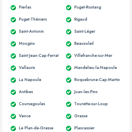
Pierlas
Puget-Rostang
Puget-Théniers
Rigaud
Saint-Antonin
Saint-Léger
Mougins
Beausoleil
Saint-Jean-Cap-Ferrat
Villefranche-sur-Mer
Vallauris
Mandelieu-la-Napoule
La Napoule
Roquebrune-Cap-Martin
Antibes
Juan-les-Pins
Coursegoules
Tourette-sur-Loup
Vence
Grasse
Le Plan-de-Grasse
Plascassier