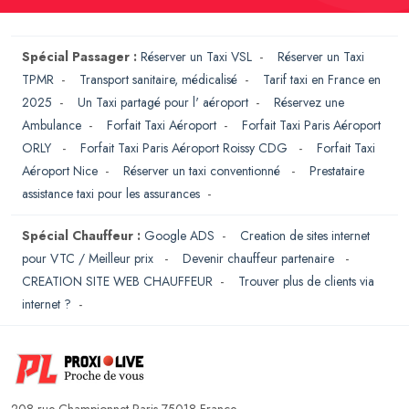
Spécial Passager :
Réserver un Taxi VSL
-
Réserver un Taxi
TPMR
-
Transport sanitaire, médicalisé
-
Tarif taxi en France en
2025
-
Un Taxi partagé pour l' aéroport
-
Réservez une
Ambulance
-
Forfait Taxi Aéroport
-
Forfait Taxi Paris Aéroport
ORLY
-
Forfait Taxi Paris Aéroport Roissy CDG
-
Forfait Taxi
Aéroport Nice
-
Réserver un taxi conventionné
-
Prestataire
assistance taxi pour les assurances
-
Spécial Chauffeur :
Google ADS
-
Creation de sites internet
pour VTC / Meilleur prix
-
Devenir chauffeur partenaire
-
CREATION SITE WEB CHAUFFEUR
-
Trouver plus de clients via
internet ?
-
208 rue Championnet Paris 75018 France