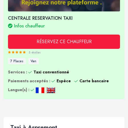
CENTRALE RESERVATION TAXI
Infos chauffeur
RÉSERVEZ CE CHAUFFEUR
5 étoiles
7 Places
Van
Services :
Taxi conventionné
Paiements acceptés :
Espèce
Carte bancaire
Langue(s) :
Taxi à Aspremont