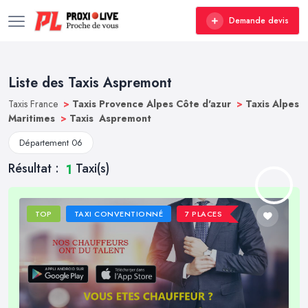
Demande devis
Liste des Taxis Aspremont
Taxis France
>
Taxis Provence Alpes Côte d'azur
>
Taxis Alpes
Maritimes
>
Taxis Aspremont
Département 06
Résultat :
Taxi(s)
1
TOP
TAXI CONVENTIONNÉ
7 PLACES