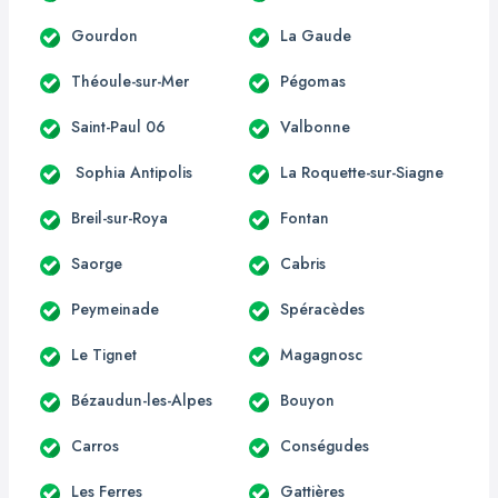
Gourdon
La Gaude
Théoule-sur-Mer
Pégomas
Saint-Paul 06
Valbonne
Sophia Antipolis
La Roquette-sur-Siagne
Breil-sur-Roya
Fontan
Saorge
Cabris
Peymeinade
Spéracèdes
Le Tignet
Magagnosc
Bézaudun-les-Alpes
Bouyon
Carros
Conségudes
Les Ferres
Gattières