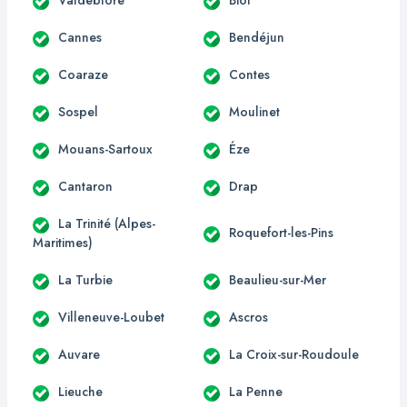
Cannes
Bendéjun
Coaraze
Contes
Sospel
Moulinet
Mouans-Sartoux
Éze
Cantaron
Drap
La Trinité (Alpes-
Roquefort-les-Pins
Maritimes)
La Turbie
Beaulieu-sur-Mer
Villeneuve-Loubet
Ascros
Auvare
La Croix-sur-Roudoule
Lieuche
La Penne