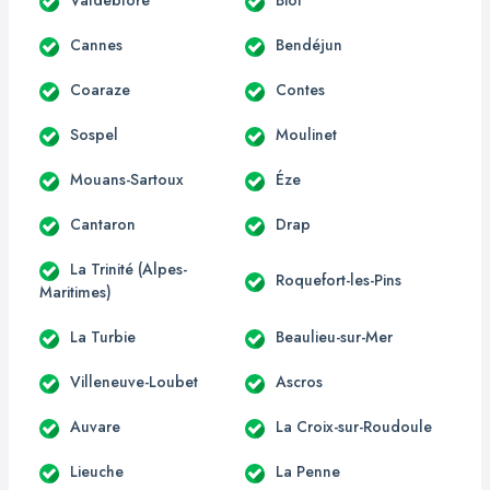
Cannes
Bendéjun
Coaraze
Contes
Sospel
Moulinet
Mouans-Sartoux
Éze
Cantaron
Drap
La Trinité (Alpes-
Roquefort-les-Pins
Maritimes)
La Turbie
Beaulieu-sur-Mer
Villeneuve-Loubet
Ascros
Auvare
La Croix-sur-Roudoule
Lieuche
La Penne