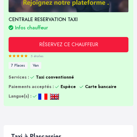
CENTRALE RESERVATION TAXI
Infos chauffeur
RÉSERVEZ CE CHAUFFEUR
5 étoiles
7 Places
Van
Services :
Taxi conventionné
Paiements acceptés :
Espèce
Carte bancaire
Langue(s) :
Taxi à Plascassier