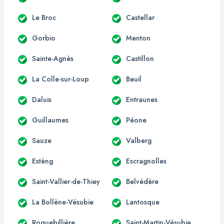
Le Broc
Castellar
Gorbio
Menton
Sainte-Agnès
Castillon
La Colle-sur-Loup
Beuil
Daluis
Entraunes
Guillaumes
Péone
Sauze
Valberg
Estèng
Escragnolles
Saint-Vallier-de-Thiey
Belvédère
La Bollène-Vésubie
Lantosque
Roquebillière
Saint-Martin-Vésubie