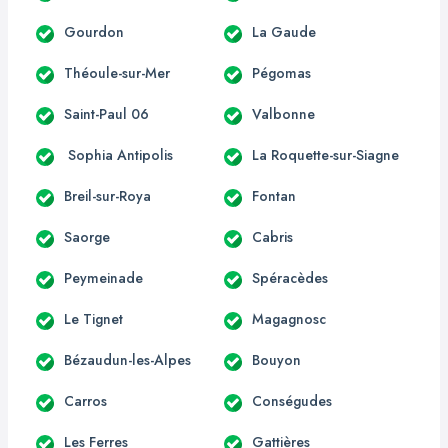
Gourdon
La Gaude
Théoule-sur-Mer
Pégomas
Saint-Paul 06
Valbonne
Sophia Antipolis
La Roquette-sur-Siagne
Breil-sur-Roya
Fontan
Saorge
Cabris
Peymeinade
Spéracèdes
Le Tignet
Magagnosc
Bézaudun-les-Alpes
Bouyon
Carros
Conségudes
Les Ferres
Gattières