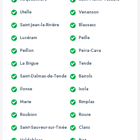
Utelle
Venanson
Saint-Jean-la-Rivière
Blausasc
Lucéram
Peille
Peillon
Peïra-Cava
La Brigue
Tende
Saint-Dalmas-de-Tende
Bairols
Ilonse
Isola
Marie
Rimplas
Roubion
Roure
Saint-Sauveur-sur-Tinée
Clans
Valdeblore
Biot