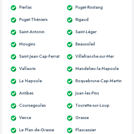
Pierlas
Puget-Rostang
Puget-Théniers
Rigaud
Saint-Antonin
Saint-Léger
Mougins
Beausoleil
Saint-Jean-Cap-Ferrat
Villefranche-sur-Mer
Vallauris
Mandelieu-la-Napoule
La Napoule
Roquebrune-Cap-Martin
Antibes
Juan-les-Pins
Coursegoules
Tourette-sur-Loup
Vence
Grasse
Le Plan-de-Grasse
Plascassier