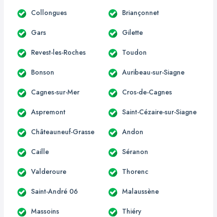
Collongues
Briançonnet
Gars
Gilette
Revest-les-Roches
Toudon
Bonson
Auribeau-sur-Siagne
Cagnes-sur-Mer
Cros-de-Cagnes
Aspremont
Saint-Cézaire-sur-Siagne
Châteauneuf-Grasse
Andon
Caille
Séranon
Valderoure
Thorenc
Saint-André 06
Malaussène
Massoins
Thiéry