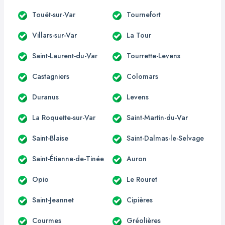
Touët-sur-Var
Tournefort
Villars-sur-Var
La Tour
Saint-Laurent-du-Var
Tourrette-Levens
Castagniers
Colomars
Duranus
Levens
La Roquette-sur-Var
Saint-Martin-du-Var
Saint-Blaise
Saint-Dalmas-le-Selvage
Saint-Étienne-de-Tinée
Auron
Opio
Le Rouret
Saint-Jeannet
Cipières
Courmes
Gréolières