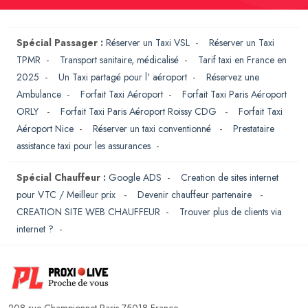
Spécial Passager :
Réserver un Taxi VSL
-
Réserver un Taxi
TPMR
-
Transport sanitaire, médicalisé
-
Tarif taxi en France en
2025
-
Un Taxi partagé pour l' aéroport
-
Réservez une
Ambulance
-
Forfait Taxi Aéroport
-
Forfait Taxi Paris Aéroport
ORLY
-
Forfait Taxi Paris Aéroport Roissy CDG
-
Forfait Taxi
Aéroport Nice
-
Réserver un taxi conventionné
-
Prestataire
assistance taxi pour les assurances
-
Spécial Chauffeur :
Google ADS
-
Creation de sites internet
pour VTC / Meilleur prix
-
Devenir chauffeur partenaire
-
CREATION SITE WEB CHAUFFEUR
-
Trouver plus de clients via
internet ?
-
208 rue Championnet Paris 75018 France