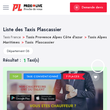
Demande devis
Liste des Taxis Plascassier
Taxis France
>
Taxis Provence Alpes Côte d'azur
>
Taxis Alpes
Maritimes
>
Taxis Plascassier
Département 06
Résultat :
Taxi(s)
1
TOP
TAXI CONVENTIONNÉ
7 PLACES