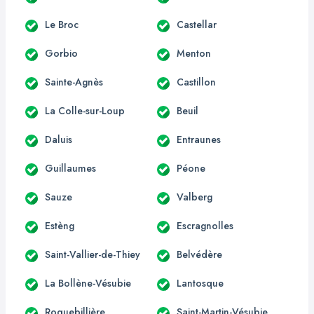
Le Broc
Castellar
Gorbio
Menton
Sainte-Agnès
Castillon
La Colle-sur-Loup
Beuil
Daluis
Entraunes
Guillaumes
Péone
Sauze
Valberg
Estèng
Escragnolles
Saint-Vallier-de-Thiey
Belvédère
La Bollène-Vésubie
Lantosque
Roquebillière
Saint-Martin-Vésubie