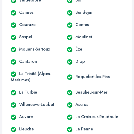
Cannes
Bendéjun
Coaraze
Contes
Sospel
Moulinet
Mouans-Sartoux
Éze
Cantaron
Drap
La Trinité (Alpes-
Roquefort-les-Pins
Maritimes)
La Turbie
Beaulieu-sur-Mer
Villeneuve-Loubet
Ascros
Auvare
La Croix-sur-Roudoule
Lieuche
La Penne