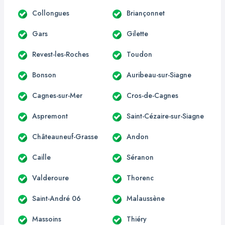
Collongues
Briançonnet
Gars
Gilette
Revest-les-Roches
Toudon
Bonson
Auribeau-sur-Siagne
Cagnes-sur-Mer
Cros-de-Cagnes
Aspremont
Saint-Cézaire-sur-Siagne
Châteauneuf-Grasse
Andon
Caille
Séranon
Valderoure
Thorenc
Saint-André 06
Malaussène
Massoins
Thiéry