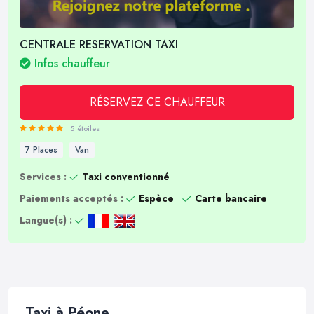
CENTRALE RESERVATION TAXI
Infos chauffeur
RÉSERVEZ CE CHAUFFEUR
5 étoiles
7 Places
Van
Services :
Taxi conventionné
Paiements acceptés :
Espèce
Carte bancaire
Langue(s) :
Taxi à Péone