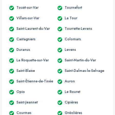
Touët-sur-Var
Tournefort
Villars-sur-Var
La Tour
Saint-Laurent-du-Var
Tourrette-Levens
Castagniers
Colomars
Duranus
Levens
La Roquette-sur-Var
Saint-Martin-du-Var
Saint-Blaise
Saint-Dalmas-le-Selvage
Saint-Étienne-de-Tinée
Auron
Opio
Le Rouret
Saint-Jeannet
Cipières
Courmes
Gréolières