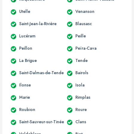
Utelle
Venanson
Saint-Jean-la-Rivière
Blausasc
Lucéram
Peille
Peillon
Peïra-Cava
La Brigue
Tende
Saint-Dalmas-de-Tende
Bairols
Ilonse
Isola
Marie
Rimplas
Roubion
Roure
Saint-Sauveur-sur-Tinée
Clans
Valdeblore
Biot