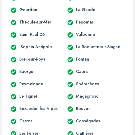
Gourdon
La Gaude
Théoule-sur-Mer
Pégomas
Saint-Paul 06
Valbonne
Sophia Antipolis
La Roquette-sur-Siagne
Breil-sur-Roya
Fontan
Saorge
Cabris
Peymeinade
Spéracèdes
Le Tignet
Magagnosc
Bézaudun-les-Alpes
Bouyon
Carros
Conségudes
Les Ferres
Gattières