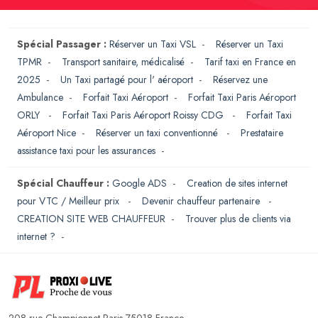
Spécial Passager :
Réserver un Taxi VSL
-
Réserver un Taxi
TPMR
-
Transport sanitaire, médicalisé
-
Tarif taxi en France en
2025
-
Un Taxi partagé pour l' aéroport
-
Réservez une
Ambulance
-
Forfait Taxi Aéroport
-
Forfait Taxi Paris Aéroport
ORLY
-
Forfait Taxi Paris Aéroport Roissy CDG
-
Forfait Taxi
Aéroport Nice
-
Réserver un taxi conventionné
-
Prestataire
assistance taxi pour les assurances
-
Spécial Chauffeur :
Google ADS
-
Creation de sites internet
pour VTC / Meilleur prix
-
Devenir chauffeur partenaire
-
CREATION SITE WEB CHAUFFEUR
-
Trouver plus de clients via
internet ?
-
208 rue Championnet Paris 75018 France