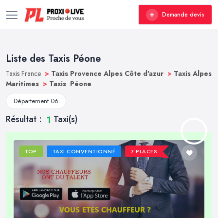
Demande devis
Liste des Taxis Péone
Taxis France
>
Taxis Provence Alpes Côte d'azur
>
Taxis Alpes
Maritimes
>
Taxis Péone
Département 06
Résultat :
Taxi(s)
1
TOP
TAXI CONVENTIONNÉ
7 PLACES