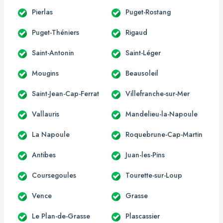
Pierlas
Puget-Rostang
Puget-Théniers
Rigaud
Saint-Antonin
Saint-Léger
Mougins
Beausoleil
Saint-Jean-Cap-Ferrat
Villefranche-sur-Mer
Vallauris
Mandelieu-la-Napoule
La Napoule
Roquebrune-Cap-Martin
Antibes
Juan-les-Pins
Coursegoules
Tourette-sur-Loup
Vence
Grasse
Le Plan-de-Grasse
Plascassier