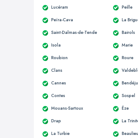
Lucéram
Peille
Peïra-Cava
La Brigu
Saint-Dalmas-de-Tende
Bairols
Isola
Marie
Roubion
Roure
Clans
Valdebl
Cannes
Bendéj
Contes
Sospel
Mouans-Sartoux
Éze
Drap
La Trini
La Turbie
Beaulie