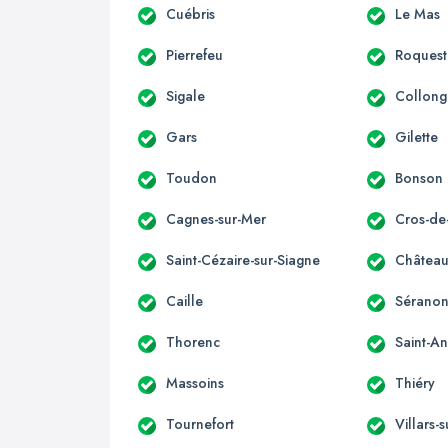
Cuébris
Le Mas
Pierrefeu
Roquest
Sigale
Collong
Gars
Gilette
Toudon
Bonson
Cagnes-sur-Mer
Cros-de
Saint-Cézaire-sur-Siagne
Château
Caille
Sérano
Thorenc
Saint-A
Massoins
Thiéry
Tournefort
Villars-