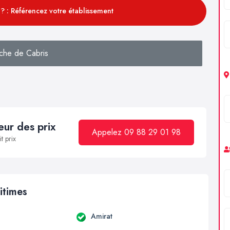
? : Référencez votre établissement
che de Cabris
ur des prix
Appelez 09 88 29 01 98
t prix
itimes
Amirat