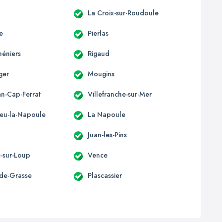
La Croix-sur-Roudoule
e
Pierlas
héniers
Rigaud
ger
Mougins
an-Cap-Ferrat
Villefranche-sur-Mer
eu-la-Napoule
La Napoule
Juan-les-Pins
e-sur-Loup
Vence
-de-Grasse
Plascassier