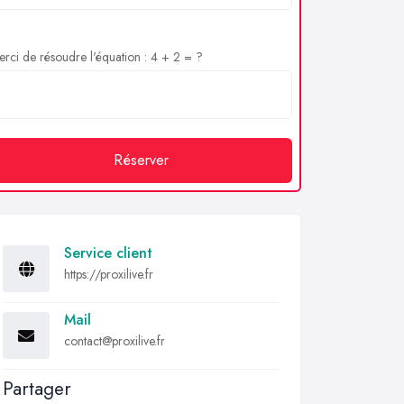
rci de résoudre l'équation : 4 + 2 = ?
Réserver
Service client
https://proxilive.fr
Mail
contact@proxilive.fr
Partager