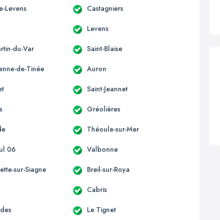
te-Levens
Castagniers
s
Levens
rtin-du-Var
Saint-Blaise
ienne-de-Tinée
Auron
et
Saint-Jeannet
s
Gréolières
de
Théoule-sur-Mer
ul 06
Valbonne
ette-sur-Siagne
Breil-sur-Roya
Cabris
èdes
Le Tignet