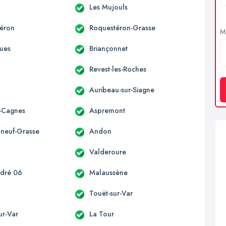
Les Mujouls
éron
Roquestéron-Grasse
Me
ues
Briançonnet
Revest-les-Roches
Auribeau-sur-Siagne
-Cagnes
Aspremont
neuf-Grasse
Andon
n
Valderoure
ndré 06
Malaussène
Touët-sur-Var
sur-Var
La Tour