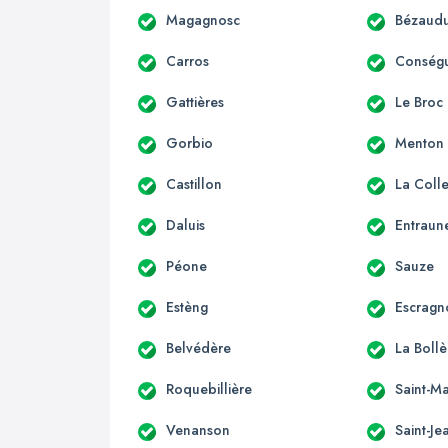
Magagnosc
Bézaudu
Carros
Conség
Gattières
Le Broc
Gorbio
Menton
Castillon
La Coll
Daluis
Entraun
Péone
Sauze
Estèng
Escragn
Belvédère
La Boll
Roquebillière
Saint-Ma
Venanson
Saint-Je