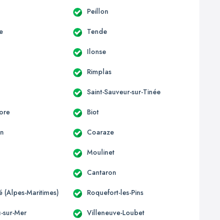
Peillon
e
Tende
Ilonse
Rimplas
Saint-Sauveur-sur-Tinée
ore
Biot
un
Coaraze
Moulinet
Cantaron
té (Alpes-Maritimes)
Roquefort-les-Pins
u-sur-Mer
Villeneuve-Loubet