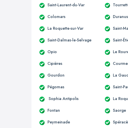
Saint-Laurent-du-Var
Tourret
Colomars
Duranu
La Roquette-sur-Var
Saint-Ma
Saint-Dalmas-le-Selvage
Saint-Ét
Opio
Le Rour
Cipières
Courme
Gourdon
La Gau
Pégomas
Saint-Pa
Sophia Antipolis
La Roqu
Fontan
Saorge
Peymeinade
Spérac