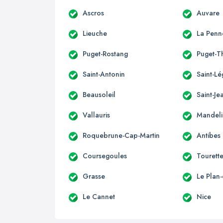
Ascros
Auvare
Lieuche
La Penn
Puget-Rostang
Puget-T
Saint-Antonin
Saint-Lé
Beausoleil
Saint-Je
Vallauris
Mandeli
Roquebrune-Cap-Martin
Antibes
Coursegoules
Tourett
Grasse
Le Plan
Le Cannet
Nice