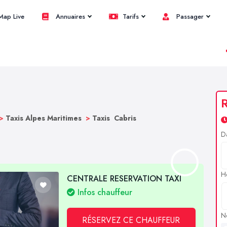
ap Live
Annuaires
Tarifs
Passager
R
>
Taxis Alpes Maritimes
>
Taxis Cabris
D
H
CENTRALE RESERVATION TAXI
Infos chauffeur
N
RÉSERVEZ CE CHAUFFEUR