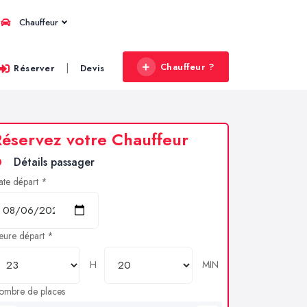
Chauffeur
Chauffeur ?
|
Réserver
Devis
éservez votre Chauffeur
Détails passager
ate départ *
eure départ *
H
MIN
ombre de places