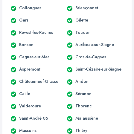
Collongues
Briançonnet
Gars
Gilette
Revest-les-Roches
Toudon
Bonson
Auribeau-sur-Siagne
Cagnes-sur-Mer
Cros-de-Cagnes
Aspremont
Saint-Cézaire-sur-Siagne
Châteauneuf-Grasse
Andon
Caille
Séranon
Valderoure
Thorenc
Saint-André 06
Malaussène
Massoins
Thiéry