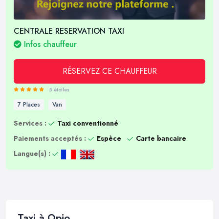
CENTRALE RESERVATION TAXI
Infos chauffeur
RÉSERVEZ CE CHAUFFEUR
5 étoiles
7 Places
Van
Services :
Taxi conventionné
Paiements acceptés :
Espèce
Carte bancaire
Langue(s) :
Taxi à Opio