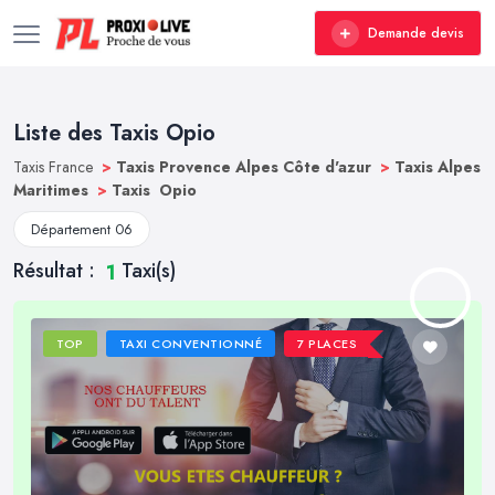
Demande devis
Liste des Taxis Opio
Taxis France
>
Taxis Provence Alpes Côte d'azur
>
Taxis Alpes
Maritimes
>
Taxis Opio
Département 06
Résultat :
Taxi(s)
1
TOP
TAXI CONVENTIONNÉ
7 PLACES