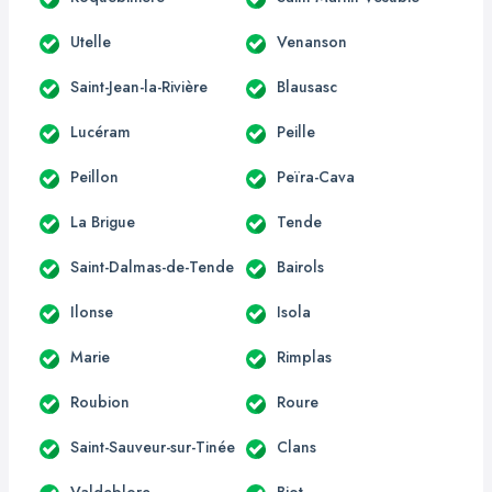
Utelle
Venanson
Saint-Jean-la-Rivière
Blausasc
Lucéram
Peille
Peillon
Peïra-Cava
La Brigue
Tende
Saint-Dalmas-de-Tende
Bairols
Ilonse
Isola
Marie
Rimplas
Roubion
Roure
Saint-Sauveur-sur-Tinée
Clans
Valdeblore
Biot