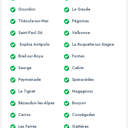
Gourdon
La Gaude
Théoule-sur-Mer
Pégomas
Saint-Paul 06
Valbonne
Sophia Antipolis
La Roquette-sur-Siagne
Breil-sur-Roya
Fontan
Saorge
Cabris
Peymeinade
Spéracèdes
Le Tignet
Magagnosc
Bézaudun-les-Alpes
Bouyon
Carros
Conségudes
Les Ferres
Gattières