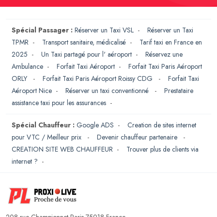
Spécial Passager :
Réserver un Taxi VSL
-
Réserver un Taxi
TPMR
-
Transport sanitaire, médicalisé
-
Tarif taxi en France en
2025
-
Un Taxi partagé pour l' aéroport
-
Réservez une
Ambulance
-
Forfait Taxi Aéroport
-
Forfait Taxi Paris Aéroport
ORLY
-
Forfait Taxi Paris Aéroport Roissy CDG
-
Forfait Taxi
Aéroport Nice
-
Réserver un taxi conventionné
-
Prestataire
assistance taxi pour les assurances
-
Spécial Chauffeur :
Google ADS
-
Creation de sites internet
pour VTC / Meilleur prix
-
Devenir chauffeur partenaire
-
CREATION SITE WEB CHAUFFEUR
-
Trouver plus de clients via
internet ?
-
208 rue Championnet Paris 75018 France