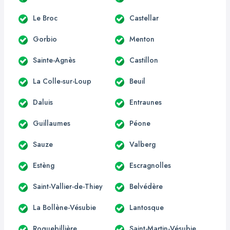
Le Broc
Castellar
Gorbio
Menton
Sainte-Agnès
Castillon
La Colle-sur-Loup
Beuil
Daluis
Entraunes
Guillaumes
Péone
Sauze
Valberg
Estèng
Escragnolles
Saint-Vallier-de-Thiey
Belvédère
La Bollène-Vésubie
Lantosque
Roquebillière
Saint-Martin-Vésubie