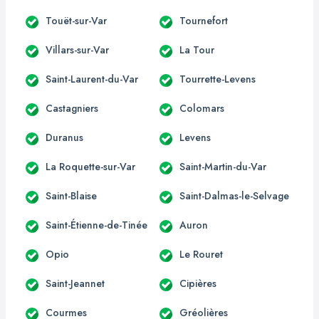
Touët-sur-Var
Tournefort
Villars-sur-Var
La Tour
Saint-Laurent-du-Var
Tourrette-Levens
Castagniers
Colomars
Duranus
Levens
La Roquette-sur-Var
Saint-Martin-du-Var
Saint-Blaise
Saint-Dalmas-le-Selvage
Saint-Étienne-de-Tinée
Auron
Opio
Le Rouret
Saint-Jeannet
Cipières
Courmes
Gréolières