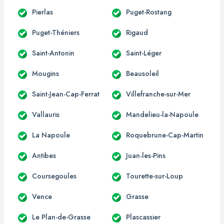
Pierlas
Puget-Rostang
Puget-Théniers
Rigaud
Saint-Antonin
Saint-Léger
Mougins
Beausoleil
Saint-Jean-Cap-Ferrat
Villefranche-sur-Mer
Vallauris
Mandelieu-la-Napoule
La Napoule
Roquebrune-Cap-Martin
Antibes
Juan-les-Pins
Coursegoules
Tourette-sur-Loup
Vence
Grasse
Le Plan-de-Grasse
Plascassier