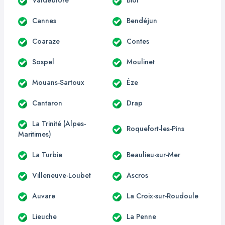
Cannes
Bendéjun
Coaraze
Contes
Sospel
Moulinet
Mouans-Sartoux
Éze
Cantaron
Drap
La Trinité (Alpes-
Roquefort-les-Pins
Maritimes)
La Turbie
Beaulieu-sur-Mer
Villeneuve-Loubet
Ascros
Auvare
La Croix-sur-Roudoule
Lieuche
La Penne