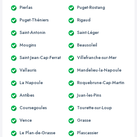
Pierlas
Puget-Rostang
Puget-Théniers
Rigaud
Saint-Antonin
Saint-Léger
Mougins
Beausoleil
Saint-Jean-Cap-Ferrat
Villefranche-sur-Mer
Vallauris
Mandelieu-la-Napoule
La Napoule
Roquebrune-Cap-Martin
Antibes
Juan-les-Pins
Coursegoules
Tourette-sur-Loup
Vence
Grasse
Le Plan-de-Grasse
Plascassier