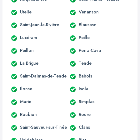
Utelle
Venanson
Saint-Jean-la-Rivière
Blausasc
Lucéram
Peille
Peillon
Peïra-Cava
La Brigue
Tende
Saint-Dalmas-de-Tende
Bairols
Ilonse
Isola
Marie
Rimplas
Roubion
Roure
Saint-Sauveur-sur-Tinée
Clans
Valdeblore
Biot