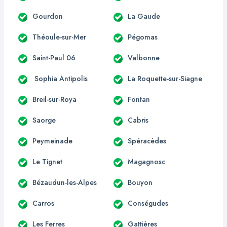
Gourdon
La Gaude
Théoule-sur-Mer
Pégomas
Saint-Paul 06
Valbonne
Sophia Antipolis
La Roquette-sur-Siagne
Breil-sur-Roya
Fontan
Saorge
Cabris
Peymeinade
Spéracèdes
Le Tignet
Magagnosc
Bézaudun-les-Alpes
Bouyon
Carros
Conségudes
Les Ferres
Gattières