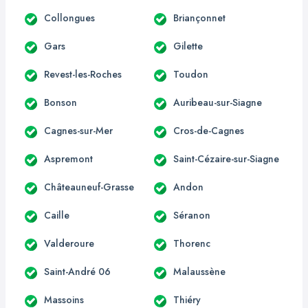
Collongues
Briançonnet
Gars
Gilette
Revest-les-Roches
Toudon
Bonson
Auribeau-sur-Siagne
Cagnes-sur-Mer
Cros-de-Cagnes
Aspremont
Saint-Cézaire-sur-Siagne
Châteauneuf-Grasse
Andon
Caille
Séranon
Valderoure
Thorenc
Saint-André 06
Malaussène
Massoins
Thiéry