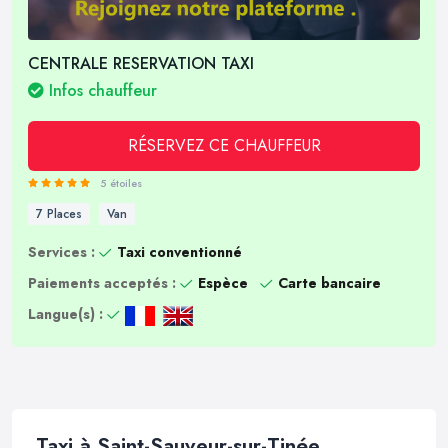
CENTRALE RESERVATION TAXI
Infos chauffeur
RÉSERVEZ CE CHAUFFEUR
5 étoiles
7 Places
Van
Services :
Taxi conventionné
Paiements acceptés :
Espèce
Carte bancaire
Langue(s) :
Taxi à Saint-Sauveur-sur-Tinée