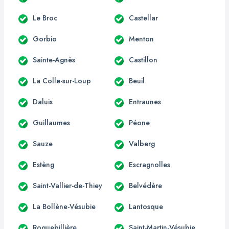
Le Broc
Castellar
Gorbio
Menton
Sainte-Agnès
Castillon
La Colle-sur-Loup
Beuil
Daluis
Entraunes
Guillaumes
Péone
Sauze
Valberg
Estèng
Escragnolles
Saint-Vallier-de-Thiey
Belvédère
La Bollène-Vésubie
Lantosque
Roquebillière
Saint-Martin-Vésubie