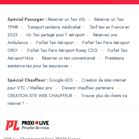
Spécial Passager :
Réserver un Taxi VSL
-
Réserver un Taxi
TPMR
-
Transport sanitaire, médicalisé
-
Tarif taxi en France en
2025
-
Un Taxi partagé pour l' aéroport
-
Réservez une
Ambulance
-
Forfait Taxi Aéroport
-
Forfait Taxi Paris Aéroport
ORLY
-
Forfait Taxi Paris Aéroport Roissy CDG
-
Forfait Taxi
Aéroport Nice
-
Réserver un taxi conventionné
-
Prestataire
assistance taxi pour les assurances
-
Spécial Chauffeur :
Google ADS
-
Creation de sites internet
pour VTC / Meilleur prix
-
Devenir chauffeur partenaire
-
CREATION SITE WEB CHAUFFEUR
-
Trouver plus de clients via
internet ?
-
208 rue Championnet Paris 75018 France