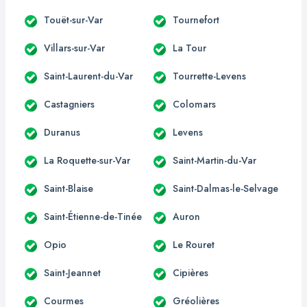
Touët-sur-Var
Tournefort
Villars-sur-Var
La Tour
Saint-Laurent-du-Var
Tourrette-Levens
Castagniers
Colomars
Duranus
Levens
La Roquette-sur-Var
Saint-Martin-du-Var
Saint-Blaise
Saint-Dalmas-le-Selvage
Saint-Étienne-de-Tinée
Auron
Opio
Le Rouret
Saint-Jeannet
Cipières
Courmes
Gréolières