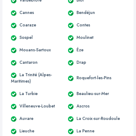
Cannes
Bendéjun
Coaraze
Contes
Sospel
Moulinet
Mouans-Sartoux
Éze
Cantaron
Drap
La Trinité (Alpes-
Roquefort-les-Pins
Maritimes)
La Turbie
Beaulieu-sur-Mer
Villeneuve-Loubet
Ascros
Auvare
La Croix-sur-Roudoule
Lieuche
La Penne