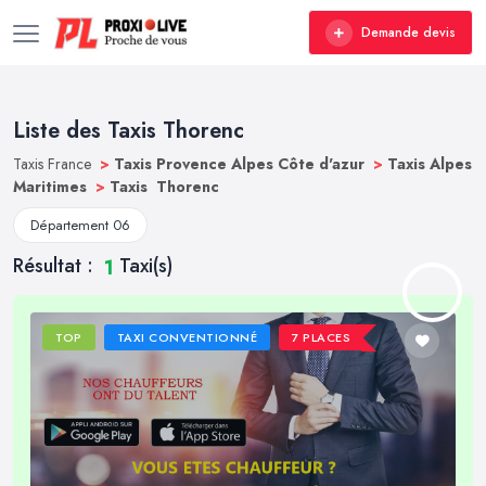
Demande devis
Liste des Taxis Thorenc
Taxis France
>
Taxis Provence Alpes Côte d'azur
>
Taxis Alpes
Maritimes
>
Taxis Thorenc
Département 06
Résultat :
Taxi(s)
1
TOP
TAXI CONVENTIONNÉ
7 PLACES