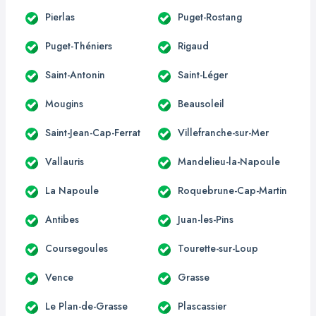
Pierlas
Puget-Rostang
Puget-Théniers
Rigaud
Saint-Antonin
Saint-Léger
Mougins
Beausoleil
Saint-Jean-Cap-Ferrat
Villefranche-sur-Mer
Vallauris
Mandelieu-la-Napoule
La Napoule
Roquebrune-Cap-Martin
Antibes
Juan-les-Pins
Coursegoules
Tourette-sur-Loup
Vence
Grasse
Le Plan-de-Grasse
Plascassier