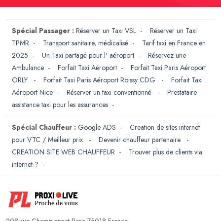
Spécial Passager :
Réserver un Taxi VSL
-
Réserver un Taxi
TPMR
-
Transport sanitaire, médicalisé
-
Tarif taxi en France en
2025
-
Un Taxi partagé pour l' aéroport
-
Réservez une
Ambulance
-
Forfait Taxi Aéroport
-
Forfait Taxi Paris Aéroport
ORLY
-
Forfait Taxi Paris Aéroport Roissy CDG
-
Forfait Taxi
Aéroport Nice
-
Réserver un taxi conventionné
-
Prestataire
assistance taxi pour les assurances
-
Spécial Chauffeur :
Google ADS
-
Creation de sites internet
pour VTC / Meilleur prix
-
Devenir chauffeur partenaire
-
CREATION SITE WEB CHAUFFEUR
-
Trouver plus de clients via
internet ?
-
208 rue Championnet Paris 75018 France