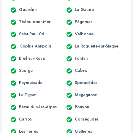
Gourdon
La Gaude
Théoule-sur-Mer
Pégomas
Saint-Paul 06
Valbonne
Sophia Antipolis
La Roquette-sur-Siagne
Breil-sur-Roya
Fontan
Saorge
Cabris
Peymeinade
Spéracèdes
Le Tignet
Magagnosc
Bézaudun-les-Alpes
Bouyon
Carros
Conségudes
Les Ferres
Gattières