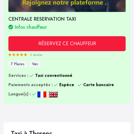
CENTRALE RESERVATION TAXI
Infos chauffeur
RÉSERVEZ CE CHAUFFEUR
5 étoiles
7 Places
Van
Services :
Taxi conventionné
Paiements acceptés :
Espèce
Carte bancaire
Langue(s) :
Taxi à Thorenc