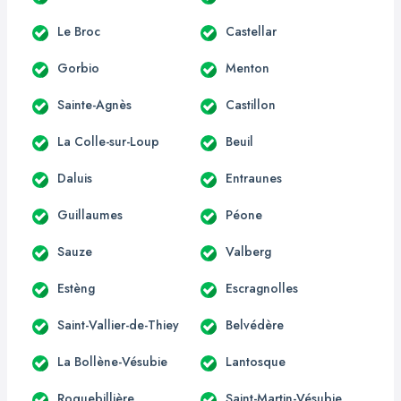
Le Broc
Castellar
Gorbio
Menton
Sainte-Agnès
Castillon
La Colle-sur-Loup
Beuil
Daluis
Entraunes
Guillaumes
Péone
Sauze
Valberg
Estèng
Escragnolles
Saint-Vallier-de-Thiey
Belvédère
La Bollène-Vésubie
Lantosque
Roquebillière
Saint-Martin-Vésubie