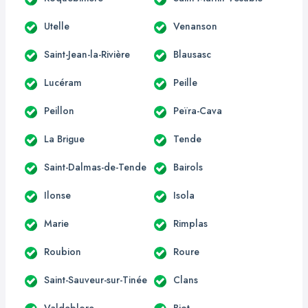
Utelle
Venanson
Saint-Jean-la-Rivière
Blausasc
Lucéram
Peille
Peillon
Peïra-Cava
La Brigue
Tende
Saint-Dalmas-de-Tende
Bairols
Ilonse
Isola
Marie
Rimplas
Roubion
Roure
Saint-Sauveur-sur-Tinée
Clans
Valdeblore
Biot