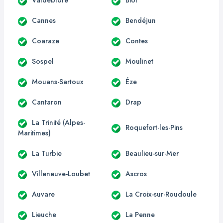
Cannes
Bendéjun
Coaraze
Contes
Sospel
Moulinet
Mouans-Sartoux
Éze
Cantaron
Drap
La Trinité (Alpes-
Roquefort-les-Pins
Maritimes)
La Turbie
Beaulieu-sur-Mer
Villeneuve-Loubet
Ascros
Auvare
La Croix-sur-Roudoule
Lieuche
La Penne