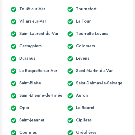
Touët-sur-Var
Tournefort
Villars-sur-Var
La Tour
Saint-Laurent-du-Var
Tourrette-Levens
Castagniers
Colomars
Duranus
Levens
La Roquette-sur-Var
Saint-Martin-du-Var
Saint-Blaise
Saint-Dalmas-le-Selvage
Saint-Étienne-de-Tinée
Auron
Opio
Le Rouret
Saint-Jeannet
Cipières
Courmes
Gréolières